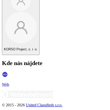
KORSO Project, s. r. o.
Kde nás nájdete
Web
© 2015 -
2026
United Classifieds s.r.o.