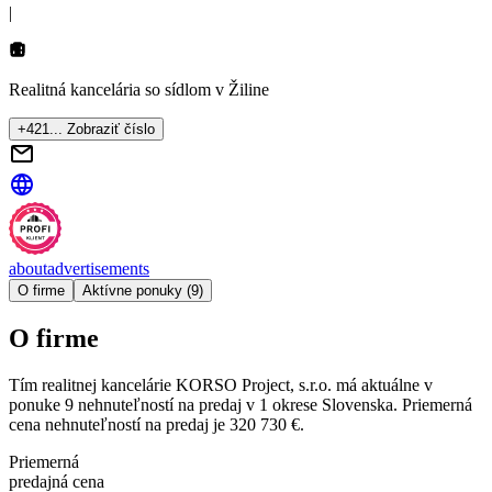
|
Realitná kancelária so sídlom
v Žiline
+421... Zobraziť číslo
about
advertisements
O firme
Aktívne ponuky (9)
O firme
Tím realitnej kancelárie
KORSO Project, s.r.o.
má aktuálne v
ponuke
9
nehnuteľností
na predaj
v
1
okrese
Slovenska.
Priemerná
cena nehnuteľností na predaj je
320 730 €
.
Priemerná
predajná cena