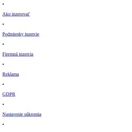
•
Ako inzerovať
•
Podmienky inzercie
•
Firemná inzercia
•
Reklama
•
GDPR
•
Nastavenie súkromia
•