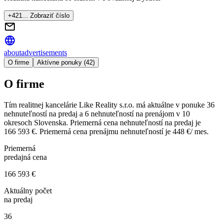
+421... Zobraziť číslo
about
advertisements
O firme
Aktívne ponuky (42)
O firme
Tím realitnej kancelárie
Like Reality s.r.o.
má aktuálne v ponuke
36
nehnuteľností
na predaj
a
6
nehnuteľností
na prenájom
v
10
okresoch
Slovenska.
Priemerná cena nehnuteľností na predaj je
166 593 €
.
Priemerná cena prenájmu nehnuteľností je
448 €/ mes.
Priemerná
predajná cena
166 593 €
Aktuálny počet
na predaj
36