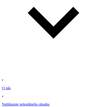
•
O nás
•
Nahlásenie nelegálneho obsahu