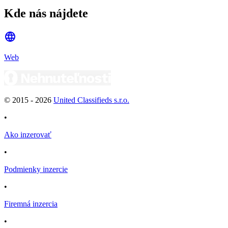
Kde nás nájdete
Web
© 2015 -
2026
United Classifieds s.r.o.
•
Ako inzerovať
•
Podmienky inzercie
•
Firemná inzercia
•