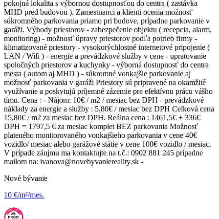
pokojná lokalita s výbornou dostupnosťou do centra ( zastávka
MHD pred budovou ). Zamestnanci a klienti ocenia možnosť
súkromného parkovania priamo pri budove, prípadne parkovanie v
garáži. Výhody priestorov - zabezpečenie objektu ( recepcia, alarm,
monitoring) - možnosť úpravy priestorov podľa potrieb firmy -
klimatizované priestory - vysokorýchlostné internetové pripojenie (
LAN / Wifi ) - energie a prevádzkové služby v cene - upratovanie
spoločných priestorov a kuchynky - výborná dostupnosť do centra
mesta ( autom aj MHD ) - súkromné vonkajšie parkovanie aj
možnosť parkovania v garáži Priestory sú pripravené na okamžité
využívanie a poskytujú príjemné zázemie pre efektívnu prácu vášho
tímu. Cena : - Nájom: 10€ / m2 / mesiac bez DPH - prevádzkové
náklady za energie a služby : 5,80€ / mesiac bez DPH Celková cena
15,80€ / m2 za mesiac bez DPH. Reálna cena : 1461,5€ + 336€
DPH = 1797,5 € za mesiac komplet BEZ parkovania Možnosť
plateného monitorovaného vonkajšieho parkovania v cene 40€
vozidlo/ mesiac alebo garážové státie v cene 100€ vozidlo / mesiac.
V prípade záujmu ma kontaktujte na t.č.: 0902 881 245 prípadne
mailom na: ivanova@novebyvaniereality.sk -
Nové bývanie
10 €/m²/mes.