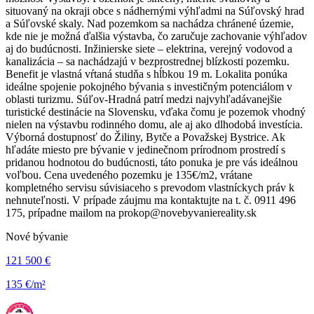
situovaný na okraji obce s nádhernými výhľadmi na Súľovský hrad
a Súľovské skaly. Nad pozemkom sa nachádza chránené územie,
kde nie je možná ďalšia výstavba, čo zaručuje zachovanie výhľadov
aj do budúcnosti. Inžinierske siete – elektrina, verejný vodovod a
kanalizácia – sa nachádzajú v bezprostrednej blízkosti pozemku.
Benefit je vlastná vŕtaná studňa s hĺbkou 19 m. Lokalita ponúka
ideálne spojenie pokojného bývania s investičným potenciálom v
oblasti turizmu. Súľov-Hradná patrí medzi najvyhľadávanejšie
turistické destinácie na Slovensku, vďaka čomu je pozemok vhodný
nielen na výstavbu rodinného domu, ale aj ako dlhodobá investícia.
Výborná dostupnosť do Žiliny, Bytče a Považskej Bystrice. Ak
hľadáte miesto pre bývanie v jedinečnom prírodnom prostredí s
pridanou hodnotou do budúcnosti, táto ponuka je pre vás ideálnou
voľbou. Cena uvedeného pozemku je 135€/m2, vrátane
kompletného servisu súvisiaceho s prevodom vlastníckych práv k
nehnuteľnosti. V prípade záujmu ma kontaktujte na t. č. 0911 496
175, prípadne mailom na prokop@novebyvaniereality.sk
Nové bývanie
121 500 €
135 €/m²