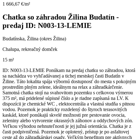
1 666,67 €/m²
Chatka so záhradou Žilina Budatín -
predaj ID: N003-13-LEMIE
Budatínska, Žilina (okres Žilina)
Chalupa, rekreačný domček
15 m²
ID: N003-13-LEMIE Ponúkam na predaj chatku so záhradou, ktorá
sa nachádza vo vyhľadávanej a tichej mestskej časti Budatín v
Žiline. Táto lokalita spája výbornú dostupnosť do mesta s pokojným
prostredím plným zelene, ideálnym na relax a záhradkárčenie.
Samotná chatka stojí na svahovitom pozemku s celkovou výmerou
375 m², má pridelené súpisné číslo a je riadne zapísaná na LV. K
dispozícii je chemické WC , elektocentrála a vlastná studňa s pitnou
vodou. Pozemok je prakticky rozdelený do štyroch terasovitých
kaskád, ktoré ponúkajú skvelé možnosti pre pestovanie ovocia,
zeleniny alebo vytvorenie okrasných záhonov a oddychových zón.
Veľkou výhodou nehnuteľnosti je jej južná orientácia. Chatka je z
časti podpivničená. Pozemok je oplotený, prístup je po asfaltovej
ceste až do záhradkárskej osady. Veľkým benefitom pre aktívnych