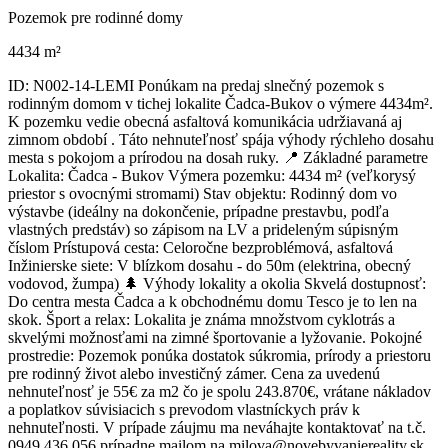
Pozemok pre rodinné domy
4434 m²
ID: N002-14-LEMI Ponúkam na predaj slnečný pozemok s
rodinným domom v tichej lokalite Čadca-Bukov o výmere 4434m².
K pozemku vedie obecná asfaltová komunikácia udržiavaná aj
zimnom období . Táto nehnuteľnosť spája výhody rýchleho dosahu
mesta s pokojom a prírodou na dosah ruky. 📍 Základné parametre
Lokalita: Čadca - Bukov Výmera pozemku: 4434 m² (veľkorysý
priestor s ovocnými stromami) Stav objektu: Rodinný dom vo
výstavbe (ideálny na dokončenie, prípadne prestavbu, podľa
vlastných predstáv) so zápisom na LV a prideleným súpisným
číslom Prístupová cesta: Celoročne bezproblémová, asfaltová
Inžinierske siete: V blízkom dosahu - do 50m (elektrina, obecný
vodovod, žumpa) 🌲 Výhody lokality a okolia Skvelá dostupnosť:
Do centra mesta Čadca a k obchodnému domu Tesco je to len na
skok. Šport a relax: Lokalita je známa množstvom cyklotrás a
skvelými možnosťami na zimné športovanie a lyžovanie. Pokojné
prostredie: Pozemok ponúka dostatok súkromia, prírody a priestoru
pre rodinný život alebo investičný zámer. Cena za uvedenú
nehnuteľnosť je 55€ za m2 čo je spolu 243.870€, vrátane nákladov
a poplatkov súvisiacich s prevodom vlastníckych práv k
nehnuteľnosti. V prípade záujmu ma neváhajte kontaktovať na t.č.
0949 436 056 prípadne mailom na milova@novebyvaniereality.sk