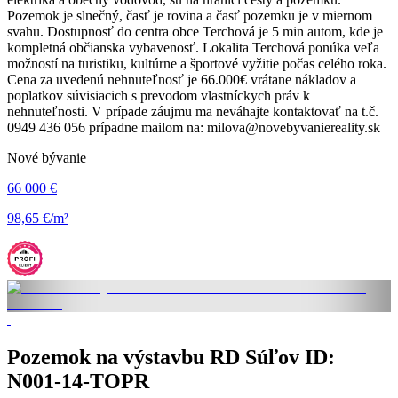
Pozemok je slnečný, časť je rovina a časť pozemku je v miernom
svahu. Dostupnosť do centra obce Terchová je 5 min autom, kde je
kompletná občianska vybavenosť. Lokalita Terchová ponúka veľa
možností na turistiku, kultúrne a športové vyžitie počas celého roka.
Cena za uvedenú nehnuteľnosť je 66.000€ vrátane nákladov a
poplatkov súvisiacich s prevodom vlastníckych práv k
nehnuteľnosti. V prípade záujmu ma neváhajte kontaktovať na t.č.
0949 436 056 prípadne mailom na: milova@novebyvaniereality.sk
Nové bývanie
66 000 €
98,65 €/m²
Pozemok na výstavbu RD Súľov ID:
N001-14-TOPR