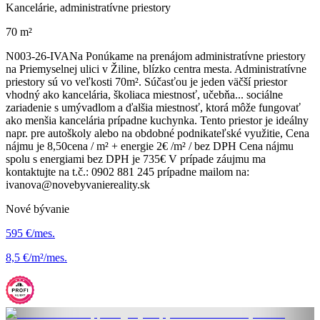
Kancelárie, administratívne priestory
70 m²
N003-26-IVANa Ponúkame na prenájom administratívne priestory
na Priemyselnej ulici v Žiline, blízko centra mesta. Administratívne
priestory sú vo veľkosti 70m². Súčasťou je jeden väčší priestor
vhodný ako kancelária, školiaca miestnosť, učebňa... sociálne
zariadenie s umývadlom a ďalšia miestnosť, ktorá môže fungovať
ako menšia kancelária prípadne kuchynka. Tento priestor je ideálny
napr. pre autoškoly alebo na obdobné podnikateľské využitie, Cena
nájmu je 8,50cena / m² + energie 2€ /m² / bez DPH Cena nájmu
spolu s energiami bez DPH je 735€ V prípade záujmu ma
kontaktujte na t.č.: 0902 881 245 prípadne mailom na:
ivanova@novebyvaniereality.sk
Nové bývanie
595 €/mes.
8,5 €/m²/mes.