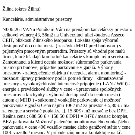
Žilina (okres Žilina)
Kancelárie, administratívne priestory
N006-26-IVANa Ponúkam Vám na prenájom kancelársky priestor o
celkovej výmere 43, 56m2 na Univerzitnej ulici -budova Asseco
CEIT, blízkosti Žilinského lesoparku. Lokalita spája výbornú
dostupnosť do centra mesta ( zastávka MHD pred budovou ) s
príjemným pracovným prostredím. Priestory sú vhodné pre malú
firmu, ktoré hľadajú komfortné kancelárie s kompletným servisom.
Zamestnanci a klienti ocenia možnosť súkromného parkovania
priamo pri budove, prípadne parkovanie v garáži. Výhody
priestorov - zabezpečenie objektu ( recepcia, alarm, monitoring) -
možnosť úpravy priestorov podľa potrieb firmy - klimatizované
priestory - vysokorýchlostné internetové pripojenie ( LAN / Wif i) -
energie a prevádzkové služby v cene - upratovanie spoločných
priestorov a kuchynky - výborná dostupnosť do centra mesta (
autom aj MHD ) - súkromné vonkajšie parkovanie aj možnosť
parkovania v garáži Cena nájmu 10€ / m2 za priestor + 5,80 € / m2
za energie a servisné poplatky, t.j. 15,80€ / m2 mesačne bez DPH.
Reálna cena : 688,50 € + 158,50 € DPH = 847€ / mesiac komplet,
BEZ parkovania Možnosť plateného monitorovaného vonkajšieho
parkovania v cene 40€ vozidlo/ mesiac alebo garážové státie v cene
100€ vozidlo / mesiac. V prípade záujmu ma kontaktujte na t.č.: