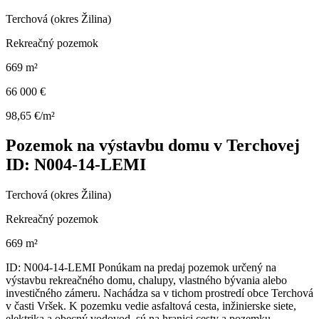
Terchová (okres Žilina)
Rekreačný pozemok
669 m²
66 000 €
98,65 €/m²
Pozemok na výstavbu domu v Terchovej
ID: N004-14-LEMI
Terchová (okres Žilina)
Rekreačný pozemok
669 m²
ID: N004-14-LEMI Ponúkam na predaj pozemok určený na
výstavbu rekreačného domu, chalupy, vlastného bývania alebo
investičného zámeru. Nachádza sa v tichom prostredí obce Terchová
v časti Vršek. K pozemku vedie asfaltová cesta, inžinierske siete,
elektrika a obecný vodovod, sú na hranici cesty a pozemku.