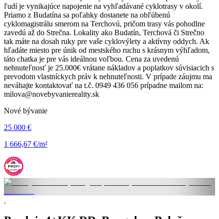
ľudí je vynikajúce napojenie na vyhľadávané cyklotrasy v okolí.
Priamo z Budatína sa poľahky dostanete na obľúbenú
cyklomagistrálu smerom na Terchovú, pričom trasy vás pohodlne
zavedú až do Strečna. Lokality ako Budatín, Terchová či Strečno
tak máte na dosah ruky pre vaše cyklovýlety a aktívny oddych. Ak
hľadáte miesto pre únik od mestského ruchu s krásnym výhľadom,
táto chatka je pre vás ideálnou voľbou. Cena za uvedenú
nehnuteľnosť je 25.000€ vrátane nákladov a poplatkov súvisiacich s
prevodom vlastníckych práv k nehnuteľnosti. V prípade záujmu ma
neváhajte kontaktovať na t.č. 0949 436 056 prípadne mailom na:
milova@novebyvaniereality.sk
Nové bývanie
25 000 €
1 666,67 €/m²