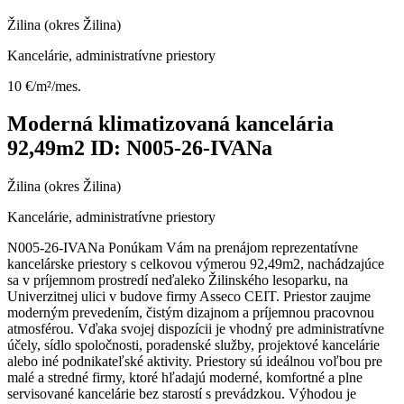
Žilina (okres Žilina)
Kancelárie, administratívne priestory
10 €/m²/mes.
Moderná klimatizovaná kancelária
92,49m2 ID: N005-26-IVANa
Žilina (okres Žilina)
Kancelárie, administratívne priestory
N005-26-IVANa Ponúkam Vám na prenájom reprezentatívne
kancelárske priestory s celkovou výmerou 92,49m2, nachádzajúce
sa v príjemnom prostredí neďaleko Žilinského lesoparku, na
Univerzitnej ulici v budove firmy Asseco CEIT. Priestor zaujme
moderným prevedením, čistým dizajnom a príjemnou pracovnou
atmosférou. Vďaka svojej dispozícii je vhodný pre administratívne
účely, sídlo spoločnosti, poradenské služby, projektové kancelárie
alebo iné podnikateľské aktivity. Priestory sú ideálnou voľbou pre
malé a stredné firmy, ktoré hľadajú moderné, komfortné a plne
servisované kancelárie bez starostí s prevádzkou. Výhodou je