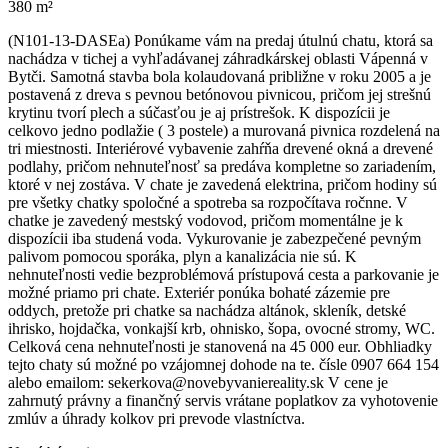
380 m²
(N101-13-DASEa) Ponúkame vám na predaj útulnú chatu, ktorá sa
nachádza v tichej a vyhľadávanej záhradkárskej oblasti Vápenná v
Bytči. Samotná stavba bola kolaudovaná približne v roku 2005 a je
postavená z dreva s pevnou betónovou pivnicou, pričom jej strešnú
krytinu tvorí plech a súčasťou je aj prístrešok. K dispozícii je
celkovo jedno podlažie ( 3 postele) a murovaná pivnica rozdelená na
tri miestnosti. Interiérové vybavenie zahŕňa drevené okná a drevené
podlahy, pričom nehnuteľnosť sa predáva kompletne so zariadením,
ktoré v nej zostáva. V chate je zavedená elektrina, pričom hodiny sú
pre všetky chatky spoločné a spotreba sa rozpočítava ročnne. V
chatke je zavedený mestský vodovod, pričom momentálne je k
dispozícii iba studená voda. Vykurovanie je zabezpečené pevným
palivom pomocou sporáka, plyn a kanalizácia nie sú. K
nehnuteľnosti vedie bezproblémová prístupová cesta a parkovanie je
možné priamo pri chate. Exteriér ponúka bohaté zázemie pre
oddych, pretože pri chatke sa nachádza altánok, skleník, detské
ihrisko, hojdačka, vonkajší krb, ohnisko, šopa, ovocné stromy, WC.
Celková cena nehnuteľnosti je stanovená na 45 000 eur. Obhliadky
tejto chaty sú možné po vzájomnej dohode na te. čísle 0907 664 154
alebo emailom: sekerkova@novebyvaniereality.sk V cene je
zahrnutý právny a finančný servis vrátane poplatkov za vyhotovenie
zmlúv a úhrady kolkov pri prevode vlastníctva.