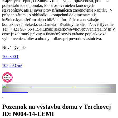
Rajeckých Teplíc, či Žiliny. Vďaka svoje pripravenosti, polohe a
potenciálu ide o ponuku, ktorá osloví nielen koncových
stavebníkov, ale aj investorov hľadajúcich zhodnotenie kapitálu. V
prípade záujmu o obhliadku, kompeltnú dokumentáciu k
inžinierskym sieťam alebo bližšie informácie ma neváhajte
kontaktovať. Sekerková Daniela - Realitný maklér - Nové Bývanie,
Tel.: +421 907 664 154 Email: sekerkova@novebyvaniereality.sk V
cene je zahrnutý právny a finančný servis vrátane poplatkov za
vyhotovenie zmlúv a úhrady kolkov pri prevode vlastníctva.
Nové bývanie
160 800 €
102,29 €/m²
Pozemok na výstavbu domu v Terchovej
ID: N004-14-LEMI