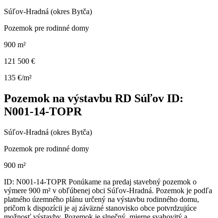
Súľov-Hradná (okres Bytča)
Pozemok pre rodinné domy
900 m²
121 500 €
135 €/m²
Pozemok na výstavbu RD Súľov ID:
N001-14-TOPR
Súľov-Hradná (okres Bytča)
Pozemok pre rodinné domy
900 m²
ID: N001-14-TOPR Ponúkame na predaj stavebný pozemok o
výmere 900 m² v obľúbenej obci Súľov-Hradná. Pozemok je podľa
platného územného plánu určený na výstavbu rodinného domu,
pričom k dispozícii je aj záväzné stanovisko obce potvrdzujúce
možnosť výstavby. Pozemok je slnečný, mierne svahovitý a