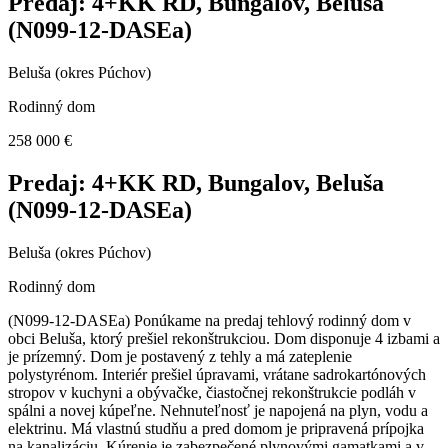
Predaj: 4+KK RD, Bungalov, Beluša
(N099-12-DASEa)
Beluša (okres Púchov)
Rodinný dom
258 000 €
Predaj: 4+KK RD, Bungalov, Beluša
(N099-12-DASEa)
Beluša (okres Púchov)
Rodinný dom
(N099-12-DASEa) Ponúkame na predaj tehlový rodinný dom v
obci Beluša, ktorý prešiel rekonštrukciou. Dom disponuje 4 izbami a
je prízemný. Dom je postavený z tehly a má zateplenie
polystyrénom. Interiér prešiel úpravami, vrátane sadrokartónových
stropov v kuchyni a obývačke, čiastočnej rekonštrukcie podláh v
spálni a novej kúpeľne. Nehnuteľnosť je napojená na plyn, vodu a
elektrinu. Má vlastnú studňu a pred domom je pripravená prípojka
na kanalizáciu. Kúrenie je zabezpečené plynovými gamatkami a v