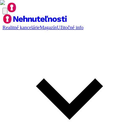
Realitné kancelárie
Magazín
Užitočné info