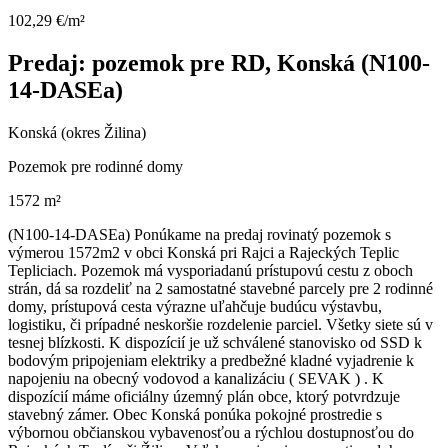
102,29 €/m²
Predaj: pozemok pre RD, Konská (N100-
14-DASEa)
Konská (okres Žilina)
Pozemok pre rodinné domy
1572 m²
(N100-14-DASEa) Ponúkame na predaj rovinatý pozemok s
výmerou 1572m2 v obci Konská pri Rajci a Rajeckých Teplic
Tepliciach. Pozemok má vysporiadanú prístupovú cestu z oboch
strán, dá sa rozdeliť na 2 samostatné stavebné parcely pre 2 rodinné
domy, prístupová cesta výrazne uľahčuje budúcu výstavbu,
logistiku, či prípadné neskoršie rozdelenie parciel. Všetky siete sú v
tesnej blízkosti. K dispozícií je už schválené stanovisko od SSD k
bodovým pripojeniam elektriky a predbežné kladné vyjadrenie k
napojeniu na obecný vodovod a kanalizáciu ( SEVAK ) . K
dispozícií máme oficiálny územný plán obce, ktorý potvrdzuje
stavebný zámer. Obec Konská ponúka pokojné prostredie s
výbornou občianskou vybavenosťou a rýchlou dostupnosťou do