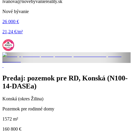
ivanova@novebyvaniereality.sk
Nové bývanie
26 000 €
21,24 €/m²
Predaj: pozemok pre RD, Konská (N100-
14-DASEa)
Konská (okres Žilina)
Pozemok pre rodinné domy
1572 m²
160 800 €