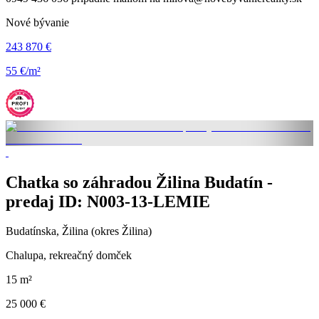
Nové bývanie
243 870 €
55 €/m²
Chatka so záhradou Žilina Budatín -
predaj ID: N003-13-LEMIE
Budatínska, Žilina (okres Žilina)
Chalupa, rekreačný domček
15 m²
25 000 €