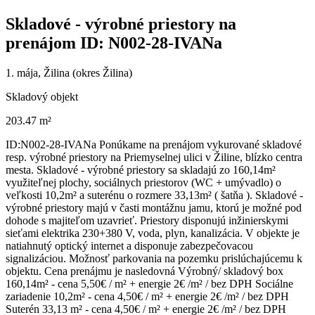
Skladové - výrobné priestory na
prenájom ID: N002-28-IVANa
1. mája, Žilina (okres Žilina)
Skladový objekt
203.47 m²
ID:N002-28-IVANa Ponúkame na prenájom vykurované skladové
resp. výrobné priestory na Priemyselnej ulici v Žiline, blízko centra
mesta. Skladové - výrobné priestory sa skladajú zo 160,14m²
využiteľnej plochy, sociálnych priestorov (WC + umývadlo) o
veľkosti 10,2m² a suterénu o rozmere 33,13m² ( šatňa ). Skladové -
výrobné priestory majú v časti montážnu jamu, ktorú je možné pod
dohode s majiteľom uzavrieť. Priestory disponujú inžinierskymi
sieťami elektrika 230+380 V, voda, plyn, kanalizácia. V objekte je
natiahnutý optický internet a disponuje zabezpečovacou
signalizáciou. Možnosť parkovania na pozemku prislúchajúcemu k
objektu. Cena prenájmu je nasledovná Výrobný/ skladový box
160,14m² - cena 5,50€ / m² + energie 2€ /m² / bez DPH Sociálne
zariadenie 10,2m² - cena 4,50€ / m² + energie 2€ /m² / bez DPH
Suterén 33,13 m² - cena 4,50€ / m² + energie 2€ /m² / bez DPH