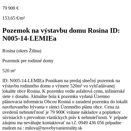
79 900 €
153,65 €/m²
Pozemok na výstavbu domu Rosina ID:
N005-14-LEMIEa
Rosina (okres Žilina)
Pozemok pre rodinné domy
520 m²
ID: N005-14-LEMIEa Ponúkam na predaj slnečný pozemok na
výstavbu rodinného domu o výmere 520m² vo vyhľadávanej
lokalite obce Rosina. K pozemku vedie asfaltová cesta, inžinierské
siete v dosahu. Aktuálne bola k pozemku vydaná Územno
plánovacia informácia Obcou Rosiná o zaradení pozemku do lokalít
navrhovaného bývania v rámci Územného plánu obce. Cena za
uvedenú nehnuteľnosť je 79 900€ vrátane nákladov a poplatkov
súvisiacích s prevodom vlastíckych práv k nehnuteľnosti. V prípade
záujmu ma neváhajte kontaktovať na t.č. 0949 436 056 prípadne
mailom na : milova@novebyvaniereality.sk