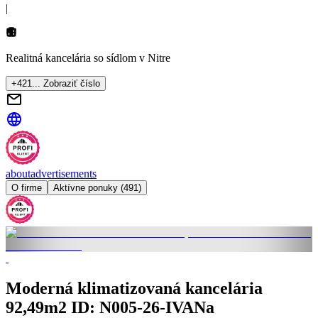
|
Realitná kancelária so sídlom
v Nitre
+421... Zobraziť číslo
about
advertisements
O firme
Aktívne ponuky (491)
Moderná klimatizovaná kancelária
92,49m2 ID: N005-26-IVANa