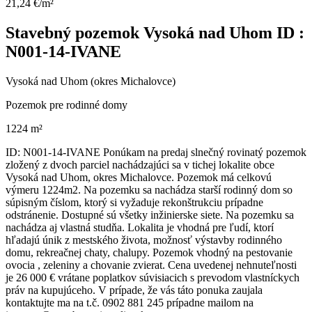
21,24 €/m²
Stavebný pozemok Vysoká nad Uhom ID :
N001-14-IVANE
Vysoká nad Uhom (okres Michalovce)
Pozemok pre rodinné domy
1224 m²
ID: N001-14-IVANE Ponúkam na predaj slnečný rovinatý pozemok
zložený z dvoch parciel nachádzajúci sa v tichej lokalite obce
Vysoká nad Uhom, okres Michalovce. Pozemok má celkovú
výmeru 1224m2. Na pozemku sa nachádza starší rodinný dom so
súpisným číslom, ktorý si vyžaduje rekonštrukciu prípadne
odstránenie. Dostupné sú všetky inžinierske siete. Na pozemku sa
nachádza aj vlastná studňa. Lokalita je vhodná pre ľudí, ktorí
hľadajú únik z mestského života, možnosť výstavby rodinného
domu, rekreačnej chaty, chalupy. Pozemok vhodný na pestovanie
ovocia , zeleniny a chovanie zvierat. Cena uvedenej nehnuteľnosti
je 26 000 € vrátane poplatkov súvisiacich s prevodom vlastníckych
práv na kupujúceho. V prípade, že vás táto ponuka zaujala
kontaktujte ma na t.č. 0902 881 245 prípadne mailom na