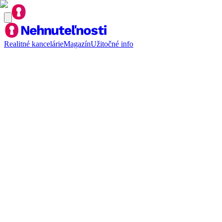
Realitné kancelárie
Magazín
Užitočné info