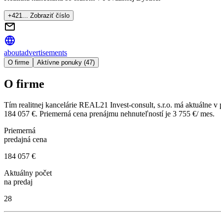
+421... Zobraziť číslo
about
advertisements
O firme
Aktívne ponuky (47)
O firme
Tím realitnej kancelárie
REAL21 Invest-consult, s.r.o.
má aktuálne v
184 057 €
.
Priemerná cena prenájmu nehnuteľností je
3 755 €/ mes.
Priemerná
predajná cena
184 057 €
Aktuálny počet
na predaj
28