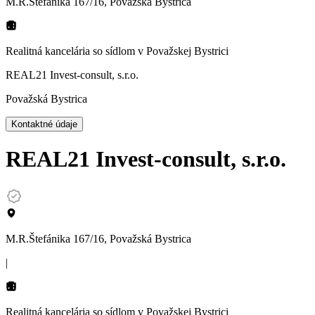
M.R.Štefánika 167/16, Považská Bystrica
Realitná kancelária so sídlom
v Považskej Bystrici
REAL21 Invest-consult, s.r.o.
Považská Bystrica
Kontaktné údaje
REAL21 Invest-consult, s.r.o.
M.R.Štefánika 167/16, Považská Bystrica
|
Realitná kancelária so sídlom
v Považskej Bystrici