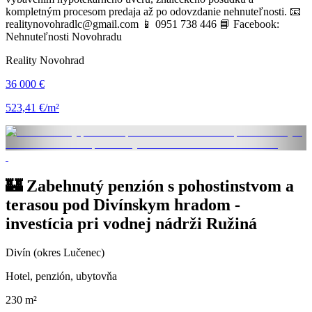
kompletným procesom predaja až po odovzdanie nehnuteľnosti. 📧
realitynovohradlc@gmail.com 📱 0951 738 446 📘 Facebook:
Nehnuteľnosti Novohradu
Reality Novohrad
36 000 €
523,41 €/m²
🏰 Zabehnutý penzión s pohostinstvom a
terasou pod Divínskym hradom -
investícia pri vodnej nádrži Ružiná
Divín (okres Lučenec)
Hotel, penzión, ubytovňa
230 m²