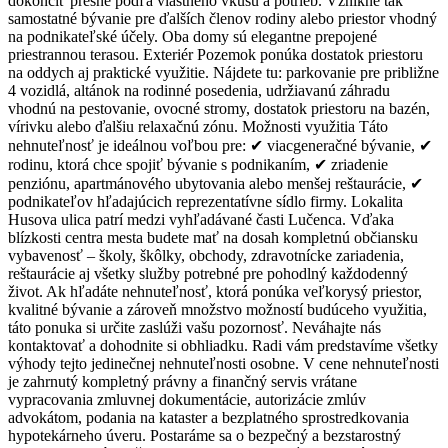
dokončiť presne podľa vlastného vkusu a potrieb. Vznikne tak
samostatné bývanie pre ďalších členov rodiny alebo priestor vhodný
na podnikateľské účely. Oba domy sú elegantne prepojené
priestrannou terasou. Exteriér Pozemok ponúka dostatok priestoru
na oddych aj praktické využitie. Nájdete tu: parkovanie pre približne
4 vozidlá, altánok na rodinné posedenia, udržiavanú záhradu
vhodnú na pestovanie, ovocné stromy, dostatok priestoru na bazén,
vírivku alebo ďalšiu relaxačnú zónu. Možnosti využitia Táto
nehnuteľnosť je ideálnou voľbou pre: ✔ viacgeneračné bývanie, ✔
rodinu, ktorá chce spojiť bývanie s podnikaním, ✔ zriadenie
penziónu, apartmánového ubytovania alebo menšej reštaurácie, ✔
podnikateľov hľadajúcich reprezentatívne sídlo firmy. Lokalita
Husova ulica patrí medzi vyhľadávané časti Lučenca. Vďaka
blízkosti centra mesta budete mať na dosah kompletnú občiansku
vybavenosť – školy, škôlky, obchody, zdravotnícke zariadenia,
reštaurácie aj všetky služby potrebné pre pohodlný každodenný
život. Ak hľadáte nehnuteľnosť, ktorá ponúka veľkorysý priestor,
kvalitné bývanie a zároveň množstvo možností budúceho využitia,
táto ponuka si určite zaslúži vašu pozornosť. Neváhajte nás
kontaktovať a dohodnite si obhliadku. Radi vám predstavíme všetky
výhody tejto jedinečnej nehnuteľnosti osobne. V cene nehnuteľnosti
je zahrnutý kompletný právny a finančný servis vrátane
vypracovania zmluvnej dokumentácie, autorizácie zmlúv
advokátom, podania na kataster a bezplatného sprostredkovania
hypotekárneho úveru. Postaráme sa o bezpečný a bezstarostný