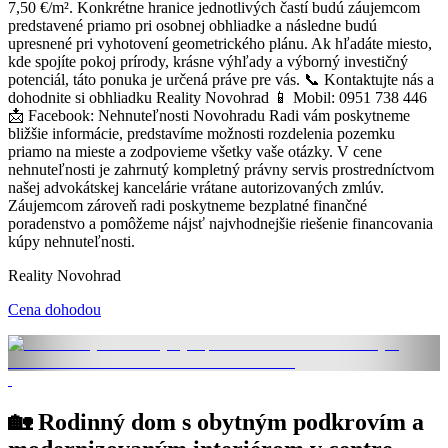
7,50 €/m². Konkrétne hranice jednotlivých častí budú záujemcom
predstavené priamo pri osobnej obhliadke a následne budú
upresnené pri vyhotovení geometrického plánu. Ak hľadáte miesto,
kde spojíte pokoj prírody, krásne výhľady a výborný investičný
potenciál, táto ponuka je určená práve pre vás. 📞 Kontaktujte nás a
dohodnite si obhliadku Reality Novohrad 📱 Mobil: 0951 738 446
📩 Facebook: Nehnuteľnosti Novohradu Radi vám poskytneme
bližšie informácie, predstavíme možnosti rozdelenia pozemku
priamo na mieste a zodpovieme všetky vaše otázky. V cene
nehnuteľnosti je zahrnutý kompletný právny servis prostredníctvom
našej advokátskej kancelárie vrátane autorizovaných zmlúv.
Záujemcom zároveň radi poskytneme bezplatné finančné
poradenstvo a pomôžeme nájsť najvhodnejšie riešenie financovania
kúpy nehnuteľnosti.
Reality Novohrad
Cena dohodou
🏡 Rodinný dom s obytným podkrovím a