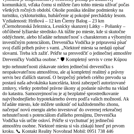
komunikácii, vďaka čomu si môžete čaro tohto miesta užívať počas
všetkých ročných období. Okolie ponúka ideálne podmienky na
turistiku, cykloturistiku, hubárčenie aj pokojné prechádzky lesom.
Vzdialenosti: Hriňová – 12 km Čierny Balog – 23 km
(Čiernohronská železnica, Lesnícky skanzen) Látky – Polianky –
obľúbené lyžiarske stredisko Ak túžite po mieste, kde si skutočne
oddýchnete, alebo hľadáte nehnuteľnosť s charakterom a výborným
investičným potenciálom, Drevenička Vodička je pripravená písať
svoj ďalší príbeh práve s vami. „Niektoré miesta sa nedajú opísať
slovami. Treba ich zažiť. Príďte sa presvedčiť o jedinečnej atmosfére
Dreveničky Vodička osobne.“ 🛡️ Kompletný servis v cene Kúpou
tejto nehnuteľnosti získavate nielen jedinečnú dreveničku s
neopakovateľnou atmosférou, ale aj kompletný realitný a právny
servis bez ďalších starostí. O bezpečný priebeh celého prevodu sa
postará naša advokátska kancelária, ktorá zabezpečí autorizované
zmluvy, všetky potrebné právne úkony aj podanie návrhu na vklad
do katastra. Samozrejmosťou je aj bezplatné sprostredkovanie
najvýhodnejšieho hypotekárneho úveru podľa vašich možností. Ak
hľadáte miesto, kde môžete uniknúť od každodenného zhonu,
načerpať novú energiu alebo investovať do overenej rekreačnej
nehnuteľnosti s potenciálom ďalšieho prenájmu, Drevenička
Vodička vás určite osloví. Príďte si vychutnať jej jedinečnú
atmosféru osobne. Niektoré miesta si vás získajú hneď pri prvom
kroku. 📞 Kontakt Reality Novohrad Mobil: 0951 738 446