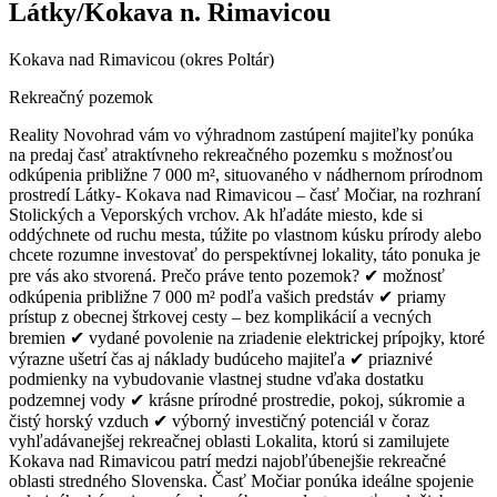
Látky/Kokava n. Rimavicou
Kokava nad Rimavicou (okres Poltár)
Rekreačný pozemok
Reality Novohrad vám vo výhradnom zastúpení majiteľky ponúka
na predaj časť atraktívneho rekreačného pozemku s možnosťou
odkúpenia približne 7 000 m², situovaného v nádhernom prírodnom
prostredí Látky- Kokava nad Rimavicou – časť Močiar, na rozhraní
Stolických a Veporských vrchov. Ak hľadáte miesto, kde si
oddýchnete od ruchu mesta, túžite po vlastnom kúsku prírody alebo
chcete rozumne investovať do perspektívnej lokality, táto ponuka je
pre vás ako stvorená. Prečo práve tento pozemok? ✔ možnosť
odkúpenia približne 7 000 m² podľa vašich predstáv ✔ priamy
prístup z obecnej štrkovej cesty – bez komplikácií a vecných
bremien ✔ vydané povolenie na zriadenie elektrickej prípojky, ktoré
výrazne ušetrí čas aj náklady budúceho majiteľa ✔ priaznivé
podmienky na vybudovanie vlastnej studne vďaka dostatku
podzemnej vody ✔ krásne prírodné prostredie, pokoj, súkromie a
čistý horský vzduch ✔ výborný investičný potenciál v čoraz
vyhľadávanejšej rekreačnej oblasti Lokalita, ktorú si zamilujete
Kokava nad Rimavicou patrí medzi najobľúbenejšie rekreačné
oblasti stredného Slovenska. Časť Močiar ponúka ideálne spojenie