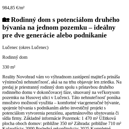
984,85 €/m²
🏡 Rodinný dom s potenciálom druhého
bývania na jednom pozemku – ideálny
pre dve generácie alebo podnikanie
Lučenec (okres Lučenec)
Rodinný dom
330 m²
Reality Novohrad vám vo výhradnom zastúpení majiteľa prináša
výnimočnú nehnuteľnosť, aká sa na trhu objavuje len zriedka. Na
predaj je priestranný rodinný dom spolu s prístavbou druhého
rodinného domu v dokončovacej fáze, situovaný na veľkorysom
pozemku na Husovej ulici v Lučenci. Táto nehnuteľnosť ponúka
množstvo možností využitia – komfortné viacgeneračné bývanie,
spojenie bývania s podnikaním alebo investičný projekt s
potenciálom vytvorenia penziónu, apartmánového ubytovania či
sídla firmy. Základné informácie Pozemok: 1 470 m² Úžitková
plocha oboch domov: približne 350 m² Záhrada: približne 710 m²
Kolaudácia: 2000 Posledná rekonštrukcia: 2025 Kompletné