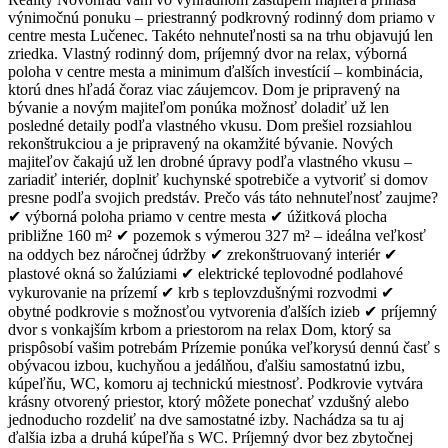
výnimočnú ponuku – priestranný podkrovný rodinný dom priamo v
centre mesta Lučenec. Takéto nehnuteľnosti sa na trhu objavujú len
zriedka. Vlastný rodinný dom, príjemný dvor na relax, výborná
poloha v centre mesta a minimum ďalších investícií – kombinácia,
ktorú dnes hľadá čoraz viac záujemcov. Dom je pripravený na
bývanie a novým majiteľom ponúka možnosť doladiť už len
posledné detaily podľa vlastného vkusu. Dom prešiel rozsiahlou
rekonštrukciou a je pripravený na okamžité bývanie. Nových
majiteľov čakajú už len drobné úpravy podľa vlastného vkusu –
zariadiť interiér, doplniť kuchynské spotrebiče a vytvoriť si domov
presne podľa svojich predstáv. Prečo vás táto nehnuteľnosť zaujme?
✔ výborná poloha priamo v centre mesta ✔ úžitková plocha
približne 160 m² ✔ pozemok s výmerou 327 m² – ideálna veľkosť
na oddych bez náročnej údržby ✔ zrekonštruovaný interiér ✔
plastové okná so žalúziami ✔ elektrické teplovodné podlahové
vykurovanie na prízemí ✔ krb s teplovzdušnými rozvodmi ✔
obytné podkrovie s možnosťou vytvorenia ďalších izieb ✔ príjemný
dvor s vonkajším krbom a priestorom na relax Dom, ktorý sa
prispôsobí vašim potrebám Prízemie ponúka veľkorysú dennú časť s
obývacou izbou, kuchyňou a jedálňou, ďalšiu samostatnú izbu,
kúpeľňu, WC, komoru aj technickú miestnosť. Podkrovie vytvára
krásny otvorený priestor, ktorý môžete ponechať vzdušný alebo
jednoducho rozdeliť na dve samostatné izby. Nachádza sa tu aj
ďalšia izba a druhá kúpeľňa s WC. Príjemný dvor bez zbytočnej