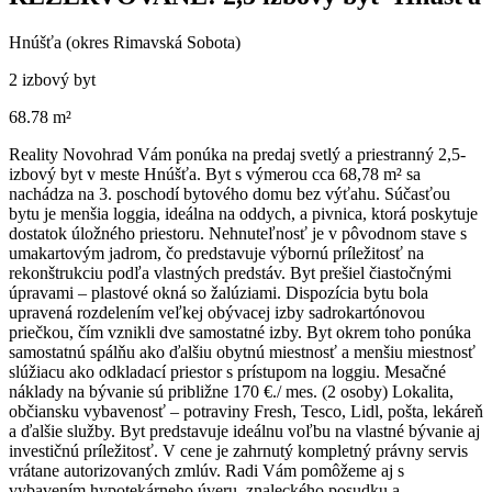
Hnúšťa (okres Rimavská Sobota)
2 izbový byt
68.78 m²
Reality Novohrad Vám ponúka na predaj svetlý a priestranný 2,5-
izbový byt v meste Hnúšťa. Byt s výmerou cca 68,78 m² sa
nachádza na 3. poschodí bytového domu bez výťahu. Súčasťou
bytu je menšia loggia, ideálna na oddych, a pivnica, ktorá poskytuje
dostatok úložného priestoru. Nehnuteľnosť je v pôvodnom stave s
umakartovým jadrom, čo predstavuje výbornú príležitosť na
rekonštrukciu podľa vlastných predstáv. Byt prešiel čiastočnými
úpravami – plastové okná so žalúziami. Dispozícia bytu bola
upravená rozdelením veľkej obývacej izby sadrokartónovou
priečkou, čím vznikli dve samostatné izby. Byt okrem toho ponúka
samostatnú spálňu ako ďalšiu obytnú miestnosť a menšiu miestnosť
slúžiacu ako odkladací priestor s prístupom na loggiu. Mesačné
náklady na bývanie sú približne 170 €./ mes. (2 osoby) Lokalita,
občiansku vybavenosť – potraviny Fresh, Tesco, Lidl, pošta, lekáreň
a ďalšie služby. Byt predstavuje ideálnu voľbu na vlastné bývanie aj
investičnú príležitosť. V cene je zahrnutý kompletný právny servis
vrátane autorizovaných zmlúv. Radi Vám pomôžeme aj s
vybavením hypotekárneho úveru, znaleckého posudku a