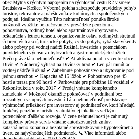
obec Mýtna s rýchlym napojením na rýchlostnú cestu R2 v smere
Bratislava – Košice. Výborná poloha zabezpečuje pravidelný pohyb
turistov, rekreantov aj návštevníkov kultúrnych a spoločenských
podujatí. Ideálne využitie Táto nehnuteľnosť ponúka široké
možnosti využitia: pokračovanie v prevádzke penziónu a
pohostinstva, rodinný hotel alebo apartmánové ubytovanie,
reštaurácia s letnou terasou, organizovanie osláv, rodinných stretnutí
či firemných akcií, turistické pobyty, cyklo pobyty, rybárske víkendy
alebo pobyty pri vodnej nádrži Ružiná, investícia s potenciálom
pravidelného výnosu z ubytovacích a gastronomických služieb.
Prečo práve táto nehnuteľnosť? ✔ Atraktívna poloha v centre obce
Divín ✔ Nádherný výhľad na Divínsky hrad ✔ Len pár minút od
vodnej nádrže Ružiná ✔ Zabehnuté pohostinstvo a ubytovanie pod
jednou strechou ✔ Kapacita až 15 lôžok ✔ Pohostinstvo pre 45
hostí a terasa pre 90 hostí ✔ Parkovanie pre približne 10 vozidiel ✔
Rekonštrukcia v roku 2017 ✔ Predaj vrátane kompletného
zariadenia ✔ Možnosť okamžite pokračovať v podnikaní bez
rozsiahlych vstupných investícií Táto nehnuteľnosť predstavuje
výnimočnú príležitosť pre investorov aj podnikateľov, ktorí hľadajú
funkčný penzión v turisticky atraktívnej lokalite s veľkým
potenciálom ďalšieho rozvoja. V cene nehnuteľnosti je zahrnutý
kompletný právny servis vrátane autorizovaných zmlúv,
katastrálneho konania a bezplatné sprostredkovanie hypotekárneho
úveru za najvýhodnejších podmienok. 📞 Viac informácií alebo
dohodnutie obhliadky: 0951 738 446