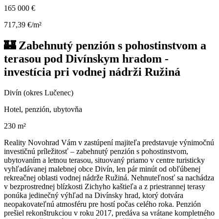
165 000 €
717,39 €/m²
🏰 Zabehnutý penzión s pohostinstvom a
terasou pod Divínskym hradom -
investícia pri vodnej nádrži Ružiná
Divín (okres Lučenec)
Hotel, penzión, ubytovňa
230 m²
Reality Novohrad Vám v zastúpení majiteľa predstavuje výnimočnú
investičnú príležitosť – zabehnutý penzión s pohostinstvom,
ubytovaním a letnou terasou, situovaný priamo v centre turisticky
vyhľadávanej malebnej obce Divín, len pár minút od obľúbenej
rekreačnej oblasti vodnej nádrže Ružiná. Nehnuteľnosť sa nachádza
v bezprostrednej blízkosti Zichyho kaštieľa a z priestrannej terasy
ponúka jedinečný výhľad na Divínsky hrad, ktorý dotvára
neopakovateľnú atmosféru pre hostí počas celého roka. Penzión
prešiel rekonštrukciou v roku 2017, predáva sa vrátane kompletného