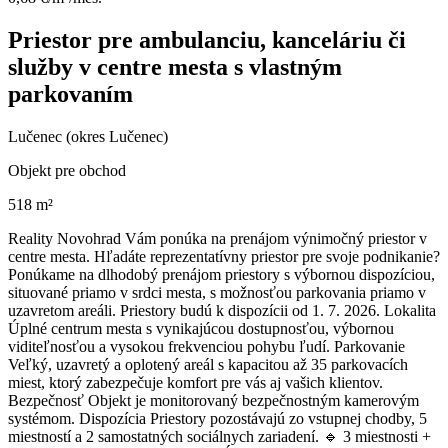
Priestor pre ambulanciu, kanceláriu či
služby v centre mesta s vlastným
parkovaním
Lučenec (okres Lučenec)
Objekt pre obchod
518 m²
Reality Novohrad Vám ponúka na prenájom výnimočný priestor v
centre mesta. Hľadáte reprezentatívny priestor pre svoje podnikanie?
Ponúkame na dlhodobý prenájom priestory s výbornou dispozíciou,
situované priamo v srdci mesta, s možnosťou parkovania priamo v
uzavretom areáli. Priestory budú k dispozícii od 1. 7. 2026. Lokalita
Úplné centrum mesta s vynikajúcou dostupnosťou, výbornou
viditeľnosťou a vysokou frekvenciou pohybu ľudí. Parkovanie
Veľký, uzavretý a oplotený areál s kapacitou až 35 parkovacích
miest, ktorý zabezpečuje komfort pre vás aj vašich klientov.
Bezpečnosť Objekt je monitorovaný bezpečnostným kamerovým
systémom. Dispozícia Priestory pozostávajú zo vstupnej chodby, 5
miestností a 2 samostatných sociálnych zariadení. 🔹 3 miestnosti +