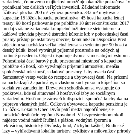
zariadenia, čo novému majiteľovi umožňuje okamžite pokračovať v
podnikaní bez ďalších veľkých investícií. Základné informácie
úžitková plocha: 200 m² výmera pozemku: 332 m² ubytovacia
kapacita: 15 lôžok kapacita pohostinstva: 45 hostí kapacita letnej
terasy: 90 hostí parkovanie pre približne 10 áut rekonštrukcia: 2017
predaj vrátane zariadenia kompletné inžinierske siete internet a
káblová televízia plynové ústredné kúrenie krb v pohostinskej časti
priamy prístup po asfaltovej obecnej komunikácii Dispozícia Pred
objektom sa nachádza veľká letná terasa so sedením pre 90 hostí a
detský kútik, ktoré vytvárajú príjemné prostredie na oddych aj
rodinné posedenia. Objekt disponuje dvoma samostatnými vstupmi.
Pohostinská časť barový pult, priestranná miestnosť s kapacitou
približne 45 hostí, krb vytvárajúci príjemnú atmosféru, menšia
spoločenská miestnosť, skladové priestory. Ubytovacia časť
Samostatný vstup vedie do recepcie a ubytovacej časti. Na prízemí
sa nachádzajú 2 apartmány, s vlastnou kuchynkou a kúpeľňou so
sociálnym zariadením. Dreveným schodiskom sa vystupuje do
podkrovia, kde sú situované 3 hosťovské izby so sociálnym
zariadením. Hosťom je zároveň k dispozícii spoločná kuchynka na
prípravu vlastných jedál. Celková ubytovacia kapacita penziónu je
15 lôžok. Lokalita Obec Divín patrí medzi najobľúbenejšie
turistické destinácie regiónu Novohrad. V bezprostrednom okolí
nájdete: vodnú nádrž Ružiná s plážou, vodnými športmi a
rekreáciou, historický Divínsky hrad, Zichyho kaštieľ, Budinské
lazy – vyhľadávanú lokalitu turistov, cyklistov a milovníkov prírody,