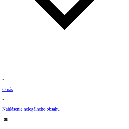
•
O nás
•
Nahlásenie nelegálneho obsahu