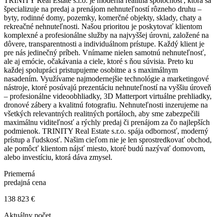
TRINITY Real Estate s.r.o. je moderná realitná spoločnosť, ktorá sa
špecializuje na predaj a prenájom nehnuteľností rôzneho druhu –
byty, rodinné domy, pozemky, komerčné objekty, sklady, chaty a
rekreačné nehnuteľnosti. Našou prioritou je poskytovať klientom
komplexné a profesionálne služby na najvyššej úrovni, založené na
dôvere, transparentnosti a individuálnom prístupe. Každý klient je
pre nás jedinečný príbeh. Vnímame nielen samotnú nehnuteľnosť,
ale aj emócie, očakávania a ciele, ktoré s ňou súvisia. Preto ku
každej spolupráci pristupujeme osobitne a s maximálnym
nasadením. Využívame najmodernejšie technológie a marketingové
nástroje, ktoré posúvajú prezentáciu nehnuteľností na vyššiu úroveň
– profesionálne videoobhliadky, 3D Matterport virtuálne prehliadky,
dronové zábery a kvalitnú fotografiu. Nehnuteľnosti inzerujeme na
všetkých relevantných realitných portáloch, aby sme zabezpečili
maximálnu viditeľnosť a rýchly predaj či prenájom za čo najlepších
podmienok. TRINITY Real Estate s.r.o. spája odbornosť, moderný
prístup a ľudskosť. Našim cieľom nie je len sprostredkovať obchod,
ale pomôcť klientom nájsť miesto, ktoré budú nazývať domovom,
alebo investíciu, ktorá dáva zmysel.
Priemerná
predajná cena
138 823 €
Aktuálny počet