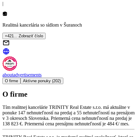
|
Realitná kancelária so sídlom
v Šuranoch
+421... Zobraziť číslo
about
advertisements
O firme
Aktívne ponuky (202)
O firme
Tím realitnej kancelárie
TRINITY Real Estate s.r.o.
má aktuálne v
ponuke
147
nehnuteľností
na predaj
a
55
nehnuteľností
na prenájom
v
3
okresoch
Slovenska.
Priemerná cena nehnuteľností na predaj je
138 823 €
.
Priemerná cena prenájmu nehnuteľností je
484 €/ mes.