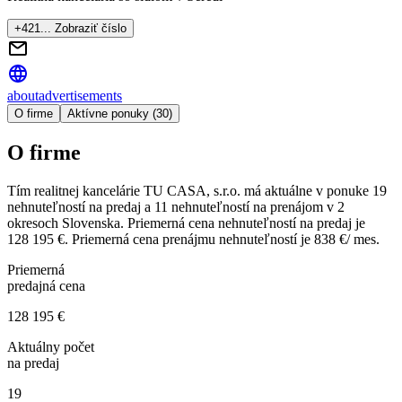
+421... Zobraziť číslo
about
advertisements
O firme
Aktívne ponuky (30)
O firme
Tím realitnej kancelárie
TU CASA, s.r.o.
má aktuálne v ponuke
19
nehnuteľností
na predaj
a
11
nehnuteľností
na prenájom
v
2
okresoch
Slovenska.
Priemerná cena nehnuteľností na predaj je
128 195 €
.
Priemerná cena prenájmu nehnuteľností je
838 €/ mes.
Priemerná
predajná cena
128 195 €
Aktuálny počet
na predaj
19