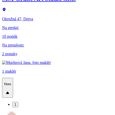
Okružná 47, Detva
Na predaj
:
10 ponúk
Na prenájom
:
2 ponuky
1 maklér
Hore
1