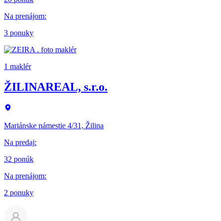
Na prenájom
:
3 ponuky
1 maklér
ŽILINAREAL, s.r.o.
Mariánske námestie 4/31, Žilina
Na predaj
:
32 ponúk
Na prenájom
:
2 ponuky