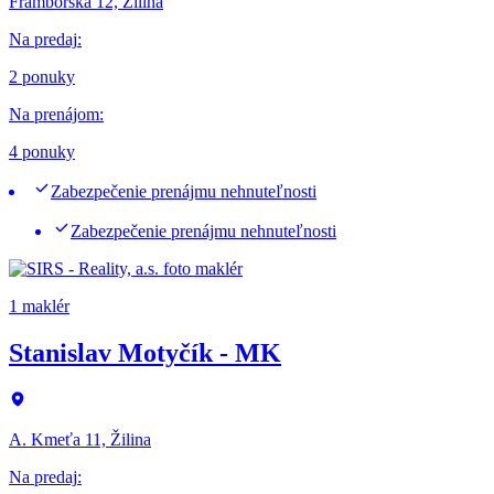
Framborská 12, Žilina
Na predaj
:
2 ponuky
Na prenájom
:
4 ponuky
Zabezpečenie prenájmu nehnuteľnosti
Zabezpečenie prenájmu nehnuteľnosti
1 maklér
Stanislav Motyčík - MK
A. Kmeťa 11, Žilina
Na predaj
: