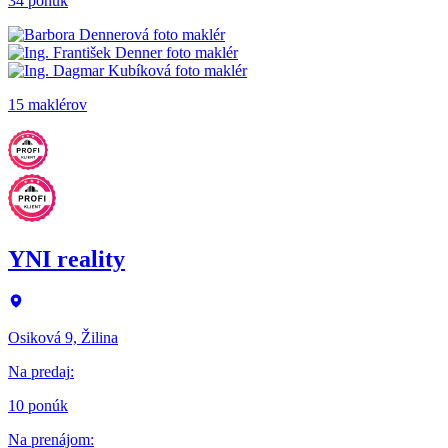
34 ponúk
15 maklérov
YNI reality
Osiková 9, Žilina
Na predaj
:
10 ponúk
Na prenájom
: