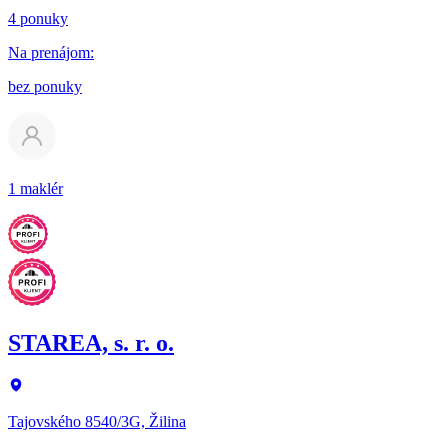
4 ponuky
Na prenájom
:
bez ponuky
1 maklér
STAREA, s. r. o.
Tajovského 8540/3G, Žilina