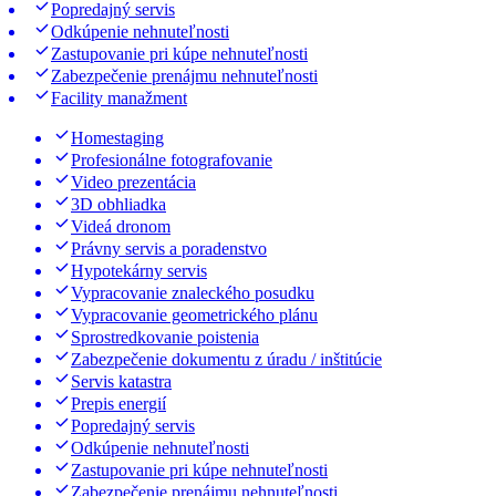
Popredajný servis
Odkúpenie nehnuteľnosti
Zastupovanie pri kúpe nehnuteľnosti
Zabezpečenie prenájmu nehnuteľnosti
Facility manažment
Homestaging
Profesionálne fotografovanie
Video prezentácia
3D obhliadka
Videá dronom
Právny servis a poradenstvo
Hypotekárny servis
Vypracovanie znaleckého posudku
Vypracovanie geometrického plánu
Sprostredkovanie poistenia
Zabezpečenie dokumentu z úradu / inštitúcie
Servis katastra
Prepis energií
Popredajný servis
Odkúpenie nehnuteľnosti
Zastupovanie pri kúpe nehnuteľnosti
Zabezpečenie prenájmu nehnuteľnosti