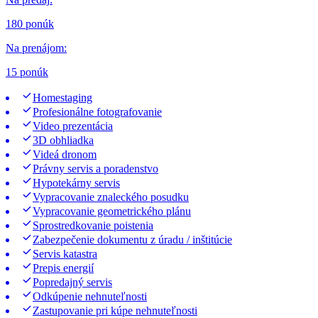
180 ponúk
Na prenájom
:
15 ponúk
Homestaging
Profesionálne fotografovanie
Video prezentácia
3D obhliadka
Videá dronom
Právny servis a poradenstvo
Hypotekárny servis
Vypracovanie znaleckého posudku
Vypracovanie geometrického plánu
Sprostredkovanie poistenia
Zabezpečenie dokumentu z úradu / inštitúcie
Servis katastra
Prepis energií
Popredajný servis
Odkúpenie nehnuteľnosti
Zastupovanie pri kúpe nehnuteľnosti