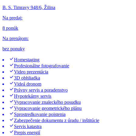
B. S. Timravy 948/6, Žilina
Na predaj
:
8 ponúk
Na prenájom
:
bez ponuky
Homestaging
Profesionálne fotografovanie
Video prezentácia
3D obhliadka
Videá dronom
Právny servis a poradenstvo
Hypotekárny servis
Vypracovanie znaleckého posudku
Vypracovanie geometrického plánu
Sprostredkovanie poistenia
Zabezpečenie dokumentu z úradu / inštitúcie
Servis katastra
Prepis energií