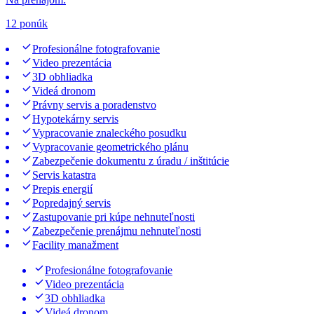
12 ponúk
Profesionálne fotografovanie
Video prezentácia
3D obhliadka
Videá dronom
Právny servis a poradenstvo
Hypotekárny servis
Vypracovanie znaleckého posudku
Vypracovanie geometrického plánu
Zabezpečenie dokumentu z úradu / inštitúcie
Servis katastra
Prepis energií
Popredajný servis
Zastupovanie pri kúpe nehnuteľnosti
Zabezpečenie prenájmu nehnuteľnosti
Facility manažment
Profesionálne fotografovanie
Video prezentácia
3D obhliadka
Videá dronom