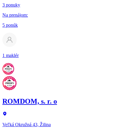
3 ponuky
Na prenájom
:
5 ponúk
1 maklér
ROMDOM, s. r. o
Veľká Okružná 43, Žilina