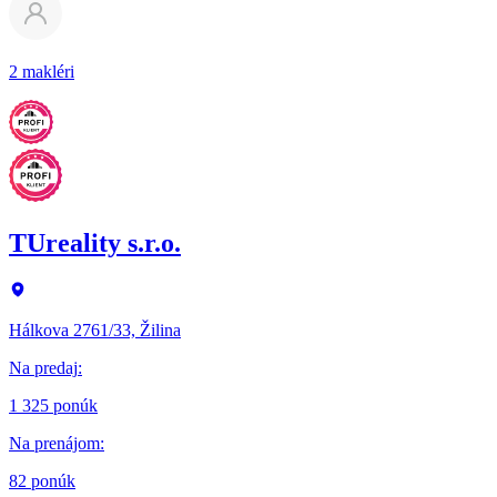
2 makléri
TUreality s.r.o.
Hálkova 2761/33, Žilina
Na predaj
:
1 325 ponúk
Na prenájom
:
82 ponúk