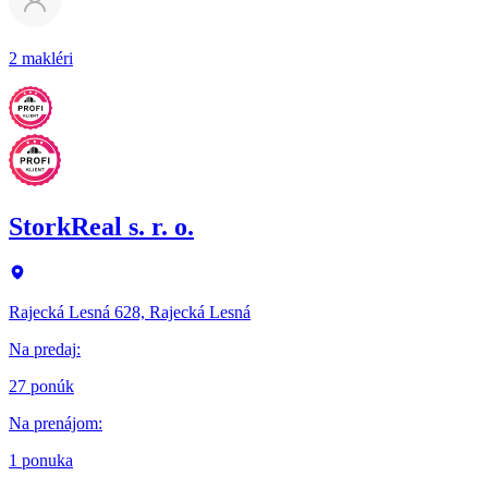
2 makléri
StorkReal s. r. o.
Rajecká Lesná 628, Rajecká Lesná
Na predaj
:
27 ponúk
Na prenájom
:
1 ponuka