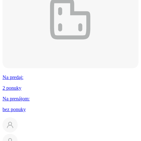
Na predaj
:
2 ponuky
Na prenájom
:
bez ponuky