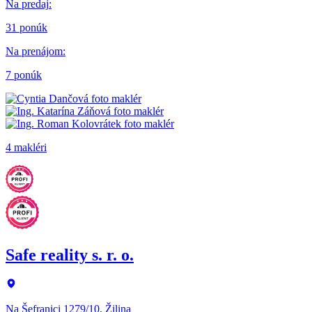
Na predaj
:
31 ponúk
Na prenájom
:
7 ponúk
4 makléri
Safe reality s. r. o.
Na Šefranici 1279/10, Žilina