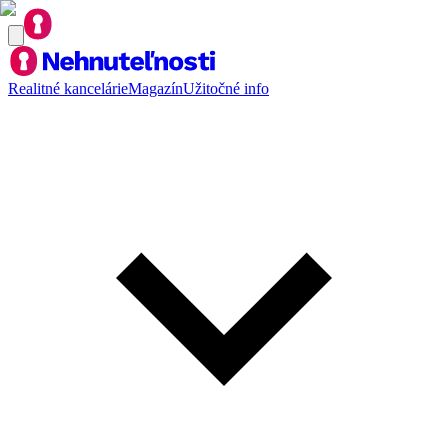
Realitné kancelárie
Magazín
Užitočné info