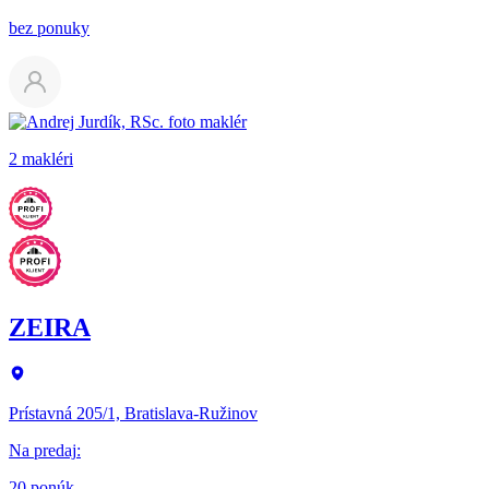
bez ponuky
2 makléri
ZEIRA
Prístavná 205/1, Bratislava-Ružinov
Na predaj
:
20 ponúk