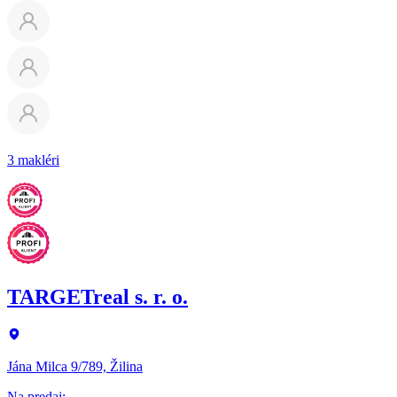
3 makléri
TARGETreal s. r. o.
Jána Milca 9/789, Žilina
Na predaj
: