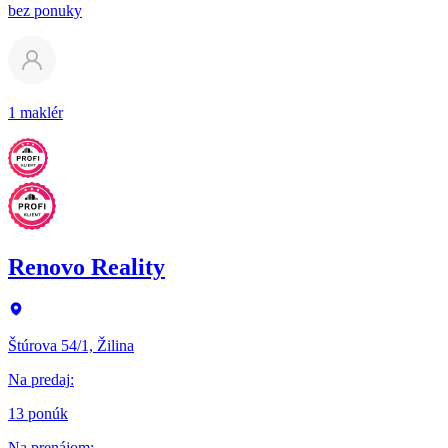
bez ponuky
1 maklér
Renovo Reality
Štúrova 54/1, Žilina
Na predaj
:
13 ponúk
Na prenájom
: