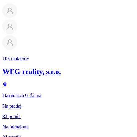
103 maklérov
WFG reality, s.r.o.
Daxnerova 9, Žilina
Na predaj
:
83 ponúk
Na prenájom
: