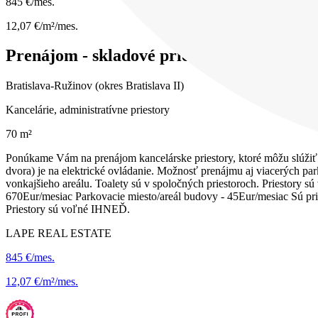
845 €/mes.
12,07 €/m²/mes.
Prenájom - skladové priestory/kancelária, 
Bratislava-Ružinov (okres Bratislava II)
Kancelárie, administratívne priestory
70 m²
Ponúkame Vám na prenájom kancelárske priestory, ktoré môžu slúžiť 
dvora) je na elektrické ovládanie. Možnosť prenájmu aj viacerých par
vonkajšieho areálu. Toalety sú v spoločných priestoroch. Priestory 
670Eur/mesiac Parkovacie miesto/areál budovy - 45Eur/mesiac Sú pri
Priestory sú voľné IHNEĎ.
LAPE REAL ESTATE
845 €/mes.
12,07 €/m²/mes.