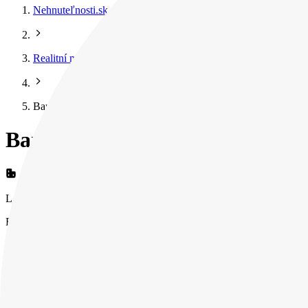
Nehnuteľnosti.sk
Realitní makléri
Barbora Plekancová
Barbora Plekancová
LAPE REAL ESTATE
Barbora Plekancová
LAPE REAL ESTATE
Kontaktné údaje
Barbora Plekancová