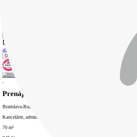
LAPE REAL ESTATE
+421.. Zobraziť číslo
about
advertisements
O maklérovi
Aktívne ponuky (2)
Prenájom - skladové priestory/kancelária, 
Bratislava-Ružinov (okres Bratislava II)
Kancelárie, administratívne priestory
70 m²