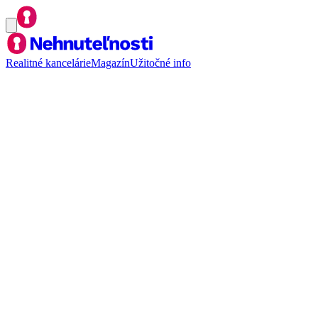
Realitné kancelárie
Magazín
Užitočné info