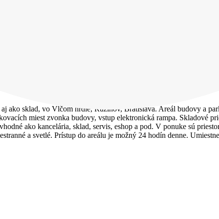
Vlčie hrdlo, Bratislava
aj ako sklad, vo Vlčom hrdle, Ružinov, Bratislava. Areál budovy a pa
kovacích miest zvonka budovy, vstup elektronická rampa. Skladové prie
sú vhodné ako kancelária, sklad, servis, eshop a pod. V ponuke sú pri
estranné a svetlé. Prístup do areálu je možný 24 hodín denne. Umiest