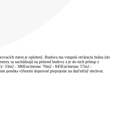
rkovacích miest je oplotený. Budova ma vstupnú otváraciu bránu (do
story sa nachádzajú na prízemí budovy a je do nich prístup z
estory: 33m2 - 380Eur/mesiac 70m2 - 845Eur/mesiac 57m2 -
nenie ponúka výbornú dopravné prepojenie na diaľničný obchvat.