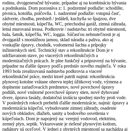
rodinu, dvojgeneračné bývanie, prípadne aj na kombináciu bývania
a podnikania. Dom pozostáva z: 1. podzemné podlažie: schodište,
pivnica, kotolňa, práčovňa. 1. nadzemné podlažie: vstupná časť,
zádverie, chodba, predsieň / jedáleň, kuchyňa so špajzou, dve
obytné miestnosti, kúpeľňa, WC, priechodná garáž, zimná záhrada,
letná murovaná terasa. Podkrovie / nadstavba: tri obytné miestnosti,
hala, šatník, kúpeľňa, WC, loggia. Súčasťou nehnuteľnosti je aj
dvojgaráž s montážnou jamou, sklad náradia a paliva, ako aj
vonkajšie úpravy, chodník, vodomerná šachta a prípojky
inžinierskych sietí. Technický stav a rekonštrukcie Dom je v
udržiavanom stave, po viacerých rekonštrukčných a
modernizačných prácach. Je plne funkčný a pripravený na bývanie,
prípadne na ďalšie úpravy podľa predstáv nového majiteľa. V roku
1993 bola zrealizovaná nadstavba podkrovia a viaceré
rekonštrukčné práce, medzi ktoré patrili najmä: rekonštrukcia
plynovej kotolne vrátane ohrevu teplej úžitkovej vody, výmena a
doplnenie zariaďovacích predmetov, nové povrchové úpravy
podláh, nové vnútorné povrchové úpravy stien, nové dyhované
dvere, úprava fasády, dodatočná izolácia spodnej stavby proti vode.
V posledných rokoch prebehli ďalšie modernizácie, najmä: úpravy a
modernizácia kúpeľní, vybudovanie zimnej záhrady, osadenie
nových obkladov, dlažieb, sanity a bodového osvetlenia v
kúpeľniach. Dom je napojený na: verejný vodovod, elektrinu,
zemný plyn, septik. Vykurovanie je riešené plynovým kotlom,
radiátory sú oceľové. V jednej z obytných miestností sa nachádza aj