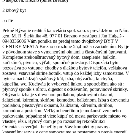
Nálepkova, Brezno (okres Brezno)
2 izbový byt
55 m²
Pekné Bývanie realitná kancelária spol. s.r.o. s prevádzkou na Nám.
gen. M. R. Štefánika 48, 977 01 Brezno v zastúpení Ján Halgaš -
0948336606 Vám ponúka na predaj tento dvojizbový BYT V
CENTRE MESTA Brezno o rozlohe 55,4 m2 so zariadením. Byt je
v pôvodnom stave s vymenenými oknami a čiastočnými úpravami.
Kompletne zrekonštruovaný bytový dom, zateplenie, balkón,
kočikáreň, pivnica, výťah, spoločné priestory. Dispozícia bytu
pozostáva zo vstupnej chodby s dlažbou bytový telefón, vešiakova
zostava, vstavané skrine,botník, vstup do každej izby samostatne. V
byte sa nachádzajú spálňový kút, izba, obývačka, kuchyňa,
kúpeľňa, wc. Kuchyňa je vybavená linkou a spotrebičmi ako sú :
plynový sporák s rúrou, digestor s odsávaním, potravinové skrinky.
Obývacia izba je s drevenou podlahou, plastovými oknami,
žalúziami, kúrením, skriňou, komodou, balkónom. Izba s drevenoiu
podlahou, plastovými oknami, žalúziami, kúrením, skriňou,
komodou a posteľou. Veľkým benefitom je možnosť verejného
parkovania, prípadne si viete kúpiť od mesta parkovacie miesto vo
vlastnej réžii. Bytový dom je po rozsiahlej rekonštrukci.
Orientáciasever/juh. benefity pre Vás: kompletný právny a
katastrálny servis v cene samozrejme sa postaráme o prepis energií