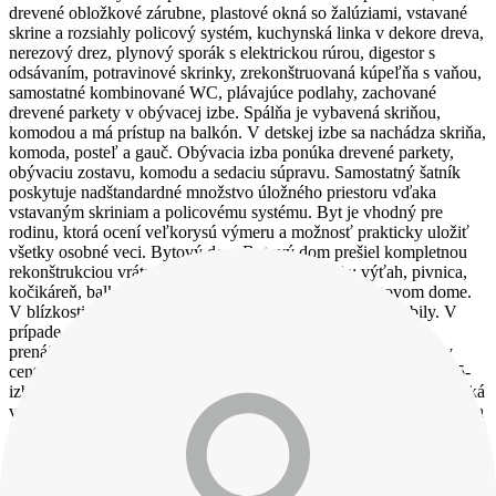
drevené obložkové zárubne, plastové okná so žalúziami, vstavané
skrine a rozsiahly policový systém, kuchynská linka v dekore dreva,
nerezový drez, plynový sporák s elektrickou rúrou, digestor s
odsávaním, potravinové skrinky, zrekonštruovaná kúpeľňa s vaňou,
samostatné kombinované WC, plávajúce podlahy, zachované
drevené parkety v obývacej izbe. Spálňa je vybavená skriňou,
komodou a má prístup na balkón. V detskej izbe sa nachádza skriňa,
komoda, posteľ a gauč. Obývacia izba ponúka drevené parkety,
obývaciu zostavu, komodu a sedaciu súpravu. Samostatný šatník
poskytuje nadštandardné množstvo úložného priestoru vďaka
vstavaným skriniam a policovému systému. Byt je vhodný pre
rodinu, ktorá ocení veľkorysú výmeru a možnosť prakticky uložiť
všetky osobné veci. Bytový dom Bytový dom prešiel kompletnou
rekonštrukciou vrátane zateplenia. K dispozícii je: výťah, pivnica,
kočikáreň, balkón a lodžia, verejné parkovanie pri bytovom dome.
V blízkosti sa nachádza aj nabíjacia stanica pre elektromobily. V
prípade záujmu je možné požiadať mesto o odkúpenie alebo
prenájom parkovacieho miesta vo vlastnej réžii. Hlavné výhody
centrum mesta Brezno, výmera až 81 m², praktická dispozícia 3,5-
izbového bytu, orientácia na východ a západ, balkón a lodžia, veľká
vstupná chodba, nadštandardné množstvo úložného priestoru, byt sa
predáva so zariadením, zrekonštruovaný a zateplený bytový dom,
výťah, pivnica a kočikáreň, možnosť parkovania pri bytovom dome.
Služby realitnej kancelárie V cene máte zahrnutý: kompletný právny
a katastrálny servis, vypracovanie zmluvnej dokumentácie, pomoc s