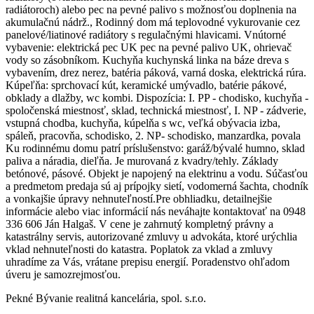
radiátoroch) alebo pec na pevné palivo s možnosťou doplnenia na
akumulačnú nádrž., Rodinný dom má teplovodné vykurovanie cez
panelové/liatinové radiátory s regulačnými hlavicami. Vnútorné
vybavenie: elektrická pec UK pec na pevné palivo UK, ohrievač
vody so zásobníkom. Kuchyňa kuchynská linka na báze dreva s
vybavením, drez nerez, batéria páková, varná doska, elektrická rúra.
Kúpeľňa: sprchovací kút, keramické umývadlo, batérie pákové,
obklady a dlažby, wc kombi. Dispozícia: I. PP - chodisko, kuchyňa -
spoločenská miestnosť, sklad, technická miestnosť, I. NP - zádverie,
vstupná chodba, kuchyňa, kúpelňa s wc, veľká obývacia izba,
spáleň, pracovňa, schodisko, 2. NP- schodisko, manzardka, povala
Ku rodinnému domu patrí príslušenstvo: garáž/bývalé humno, sklad
paliva a náradia, dieľňa. Je murovaná z kvadry/tehly. Základy
betónové, pásové. Objekt je napojený na elektrinu a vodu. Súčasťou
a predmetom predaja sú aj prípojky sietí, vodomerná šachta, chodník
a vonkajšie úpravy nehnuteľností. ​Pre obhliadku, detailnejšie
informácie alebo viac informácií nás neváhajte kontaktovať na 0948
336 606 Ján Halgaš. V cene je zahrnutý kompletný právny a
katastrálny servis, autorizované zmluvy u advokáta, ktoré urýchlia
vklad nehnuteľnosti do katastra. Poplatok za vklad a zmluvy
uhradíme za Vás, vrátane prepisu energií. Poradenstvo ohľadom
úveru je samozrejmosťou.
Pekné Bývanie realitná kancelária, spol. s.r.o.