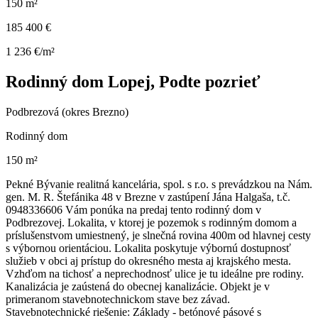
150 m²
185 400 €
1 236 €/m²
Rodinný dom Lopej, Podte pozrieť
Podbrezová (okres Brezno)
Rodinný dom
150 m²
Pekné Bývanie realitná kancelária, spol. s r.o. s prevádzkou na Nám.
gen. M. R. Štefánika 48 v Brezne v zastúpení Jána Halgaša, t.č.
0948336606 Vám ponúka na predaj tento rodinný dom v
Podbrezovej. Lokalita, v ktorej je pozemok s rodinným domom a
príslušenstvom umiestnený, je slnečná rovina 400m od hlavnej cesty
s výbornou orientáciou. Lokalita poskytuje výbornú dostupnosť
služieb v obci aj prístup do okresného mesta aj krajského mesta.
Vzhďom na tichosť a neprechodnosť ulice je tu ideálne pre rodiny.
Kanalizácia je zaústená do obecnej kanalizácie. Objekt je v
primeranom stavebnotechnickom stave bez závad.
Stavebnotechnické riešenie: Základy - betónové pásové s