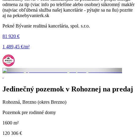
odmena za tip (viac info po telefóne alebo osobne) súkromný maklér
(najviac obľúbená služba našej kancelárie - pýtajte sa na ňu) pozrite
aj na peknebyvanierk.sk
Pekné Bývanie realitná kancelária, spol. s.r.o.
81 920 €
1 489,45 €/m²
Jedinečný pozemok v Rohoznej na predaj
Rohozná, Brezno (okres Brezno)
Pozemok pre rodinné domy
1600 m²
120 306 €