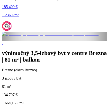
185 400 €
1 236 €/m²
výnimočný 3,5-izbový byt v centre Brezna
| 81 m² | balkón
Brezno (okres Brezno)
3 izbový byt
81 m²
134 797 €
1 664,16 €/m²