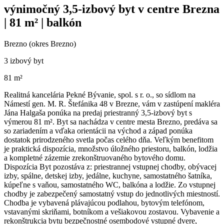
výnimočný 3,5-izbový byt v centre Brezna
| 81 m² | balkón
Brezno (okres Brezno)
3 izbový byt
81 m²
Realitná kancelária Pekné Bývanie, spol. s r. o., so sídlom na
Námestí gen. M. R. Štefánika 48 v Brezne, vám v zastúpení makléra
Jána Halgaša ponúka na predaj priestranný 3,5-izbový byt s
výmerou 81 m². Byt sa nachádza v centre mesta Brezno, predáva sa
so zariadením a vďaka orientácii na východ a západ ponúka
dostatok prirodzeného svetla počas celého dňa. Veľkým benefitom
je praktická dispozícia, množstvo úložného priestoru, balkón, lodžia
a kompletné zázemie zrekonštruovaného bytového domu.
Dispozícia Byt pozostáva z: priestrannej vstupnej chodby, obývacej
izby, spálne, detskej izby, jedálne, kuchyne, samostatného šatníka,
kúpeľne s vaňou, samostatného WC, balkóna a lodžie. Zo vstupnej
chodby je zabezpečený samostatný vstup do jednotlivých miestností.
Chodba je vybavená plávajúcou podlahou, bytovým telefónom,
vstavanými skriňami, botníkom a vešiakovou zostavou. Vybavenie a
rekonštrukcia bytu bezpečnostné osem­bodové vstupné dvere,