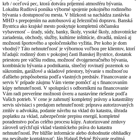
krb / oceľová pec, ktorá dotvára príjemnú atmosféru bývania.
Lokalita Rudlová ponúka výborné spojenie pokojného rodinného
bývania s dostupnosťou mesta. V blízkosti sa nachádza zastávka
MHD s prepojením na autobusovú aj železničnú dopravu. Banská
Bystrica ako krajské mesto poskytuje kompletnú občiansku
vybavenosť – úrady, súdy, banky, školy, vysoké školy, zdravotnícke
zariadenia, obchody, služby, kultúrne inštitúcie, divadlá, múzeá aj
možnosti športového a spoločenského vyžitia. Pre koho je dom
vhodný? Táto nehnuteľnosť je výbornou voľbou pre klientov, ktorí
hľadajú: rodinný dom v pokojnej časti Banskej Bystrice, dostatok
priestoru pre väčšiu rodinu, možnosť dvojgeneračného bývania,
kombináciu bývania a podnikania, slnečný rovinatý pozemok so
súkromím, garážové a skladové priestory, bývanie s možnosťou
ďalšieho prispôsobenia podľa vlastných predstáv. Financovanie a
servis V prípade záujmu Vám vieme pomôcť aj s financovaním
kúpy nehnuteľnosti. V spolupráci s odborníkmi na financovanie
Vám radi preveríme možnosti úveru a nastavíme riešenie podľa
Vašich potrieb. V cene je zahrnutý kompletný právny a katastrálny
servis súvisiaci s predajom nehnuteľnosti: príprava autorizovaných
zmlúv u advokáta, podanie návrhu na vklad do katastra, úhrada
poplatku za vklad, zabezpečenie prepisu energií, kompletné
poradenstvo počas celého procesu kúpy. Autorizované zmluvy
zároveň urýchľujú vklad vlastníckeho práva do katastra
nehnuteľností. Pre bližšie informácie alebo dohodnutie obhliadky
ma neváhajte kontaktovať: Ján Halgaš Pekné Bývanie realitná