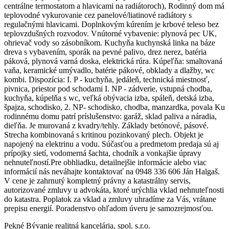
centrálne termostatom a hlavicami na radiátoroch), Rodinný dom má
teplovodné vykurovanie cez panelové/liatinové radiátory s
regulačnými hlavicami. Doplnkovým kúrením je krbové teleso bez
teplovzdušných rozvodov. Vnútorné vybavenie: plynová pec UK,
ohrievač vody so zásobníkom. Kuchyňa kuchynská linka na báze
dreva s vybavením, sporák na pevné palivo, drez nerez, batéria
páková, plynová varná doska, elektrická rúra. Kúpeľňa: smaltovaná
vaňa, keramické umývadlo, batérie pákové, obklady a dlažby, wc
kombi. Dispozícia: I. P - kuchyňa, jedáleň, technická miestnosť,
pivnica, priestor pod schodami I. NP - zádverie, vstupná chodba,
kuchyňa, kúpelňa s wc, veľká obývacia izba, spáleň, detská izba,
špajza, schodisko, 2. NP- schodisko, chodba, manzardka, povala Ku
rodinnému domu patrí príslušenstvo: garáž, sklad paliva a náradia,
dieľňa. Je murovaná z kvadry/tehly. Základy betónové, pásové.
Strecha kombinovaná s kritinou pozinkovaný plech. Objekt je
napojený na elektrinu a vodu. Súčasťou a predmetom predaja sú aj
prípojky sietí, vodomerná šachta, chodník a vonkajšie úpravy
nehnuteľností. ​Pre obhliadku, detailnejšie informácie alebo viac
informácií nás neváhajte kontaktovať na 0948 336 606 Ján Halgaš.
V cene je zahrnutý kompletný právny a katastrálny servis,
autorizované zmluvy u advokáta, ktoré urýchlia vklad nehnuteľnosti
do katastra. Poplatok za vklad a zmluvy uhradíme za Vás, vrátane
prepisu energií. Poradenstvo ohľadom úveru je samozrejmosťou.
Pekné Bývanie realitná kancelária, spol. s.r.o.