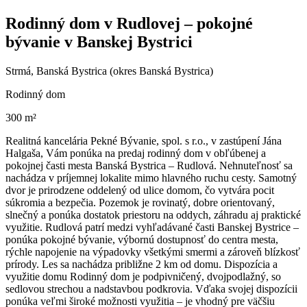
Rodinný dom v Rudlovej – pokojné
bývanie v Banskej Bystrici
Strmá, Banská Bystrica (okres Banská Bystrica)
Rodinný dom
300 m²
Realitná kancelária Pekné Bývanie, spol. s r.o., v zastúpení Jána
Halgaša, Vám ponúka na predaj rodinný dom v obľúbenej a
pokojnej časti mesta Banská Bystrica – Rudlová. Nehnuteľnosť sa
nachádza v príjemnej lokalite mimo hlavného ruchu cesty. Samotný
dvor je prirodzene oddelený od ulice domom, čo vytvára pocit
súkromia a bezpečia. Pozemok je rovinatý, dobre orientovaný,
slnečný a ponúka dostatok priestoru na oddych, záhradu aj praktické
využitie. Rudlová patrí medzi vyhľadávané časti Banskej Bystrice –
ponúka pokojné bývanie, výbornú dostupnosť do centra mesta,
rýchle napojenie na výpadovky všetkými smermi a zároveň blízkosť
prírody. Les sa nachádza približne 2 km od domu. Dispozícia a
využitie domu Rodinný dom je podpivničený, dvojpodlažný, so
sedlovou strechou a nadstavbou podkrovia. Vďaka svojej dispozícii
ponúka veľmi široké možnosti využitia – je vhodný pre väčšiu