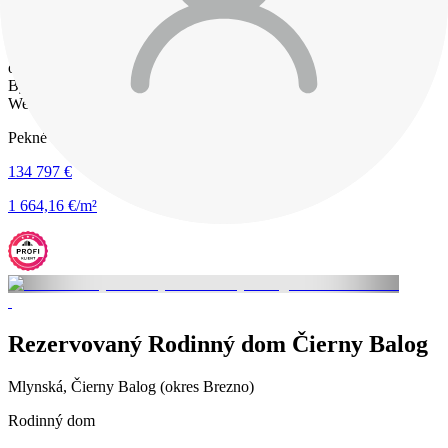
financovaním nehnuteľnosti, odovzdanie nehnuteľnosti, prepis
energií. Ponúkame tiež odmenu za tip a službu súkromného
makléra. Viac informácií vám radi poskytneme telefonicky alebo
osobne. Ján Halgaš – realitný maklér Telefón: 0948 336 606 Pekné
Bývanie, spol. s r. o. Námestie gen. M. R. Štefánika 48, Brezno
Web: peknebyvanierk.sk
Pekné Bývanie realitná kancelária, spol. s.r.o.
134 797 €
1 664,16 €/m²
Rezervovaný Rodinný dom Čierny Balog
Mlynská, Čierny Balog (okres Brezno)
Rodinný dom