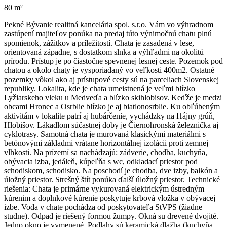
80 m²
Pekné Bývanie realitná kancelária spol. s.r.o. Vám vo výhradnom
zastúpení majiteľov ponúka na predaj túto výnimočnú chatu plnú
spomienok, zážitkov a príležitostí. Chata je zasadená v lese,
orientovaná západne, s dostatkom slnka a výhľadmi na okolitú
prírodu. Prístup je po čiastočne spevnenej lesnej ceste. Pozemok pod
chatou a okolo chaty je vysporiadaný vo veľkosti 400m2. Ostatné
pozemky vôkol ako aj prístupové cesty sú na parceliach Slovenskej
republiky. Lokalita, kde je chata umeistnená je veľmi blízko
Lyžiarskeho vleku u Medveďa a blízko skihlobisov. Keďže je medzi
obcami Hronec a Osrblie blízko je aj biatlonosrblie. Ku obľúbeným
aktivitám v lokalite patrí aj hubárčenie, vychádzky na Hájny grúň,
Hlobišov. Lákadlom súčastnej doby je Čiernohronská železnička aj
cyklotrasy. Samotná chata je murovaná klasickými materiálmi s
betónovými základmi vrátane horizontálnej izolácii proti zemnej
vlhkosti. Na prízemí sa nachádzajú: zádverie, chodba, kuchyňa,
obývacia izba, jedáleň, kúpeľňa s wc, odkladací priestor pod
schodiskom, schodisko. Na poschodí je chodba, dve izby, balkón a
úložný priestor. Strešný štít ponúka ďalší úložný priestor. Technické
riešenia: Chata je primárne vykurovaná elektrickým ústredným
kúrenim a doplnkové kúrenie poskytuje krbová vložka v obývacej
izbe. Voda v chate pochádza od poskytovateľa StVPS (žiadne
studne). Odpad je riešený formou žumpy. Okná su drevené dvojité.
Jedno okno je vymenené. Podlahy sú keramická dlažba (kuchyňa,