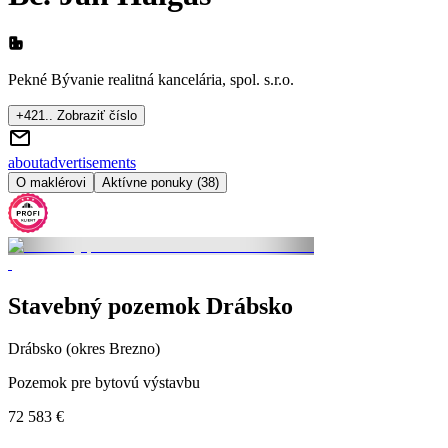
Pekné Bývanie realitná kancelária, spol. s.r.o.
+421.. Zobraziť číslo
about
advertisements
O maklérovi
Aktívne ponuky (38)
Stavebný pozemok Drábsko
Drábsko (okres Brezno)
Pozemok pre bytovú výstavbu
72 583 €