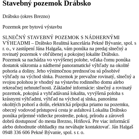
Stavebný pozemok Drábsko
Drábsko (okres Brezno)
Pozemok pre bytovú výstavbu
SLNEČNÝ STAVEBNÝ POZEMOK S NÁDHERNÝMI
VÝHĽADMI – Drábsko Realitná kancelária Pekné Bývanie, spol. s
r. o., v zastúpení Jána Halgaša, vám ponúka na predaj slnečný a
rovinatý pozemok v obľúbenej a pokojnej lokalite Drábsko.
Pozemok sa nachádza vo vyvýšenej polohe, vďaka čomu ponúka
dostatok súkromia a nádherné panoramatické výhľady na okolité
pohoria a doliny. Jeho výnimočnou prednosťou sú pôsobivé
výhľady na východ slnka. Pozemok je prevažne rovinatý, slnečný a
svojou polohou je vhodný na výstavbu rodinného domu alebo
rekreačnej nehnuteľnosti. Základné informácie: slnečný a rovinatý
pozemok, pokojná a vyhľadávaná lokalita, vyvýšená poloha s
krásnymi výhľadmi, výhľad na východ aj slnka, panoráma
okolitých pohorí a dolín, elektrická prípojka priamo na pozemku,
obecný vodovod prístupová cesta je asfaltová Lokalita Drábsko
ponúka príjemné vidiecke prostredie, pokoj, prírodu a zároveň
dobrú dostupnosť do mesta Brezno, Hriňová. Pre viac informácií
alebo dohodnutie obhliadky ma neváhajte kontaktovať. Ján Halgaš
0948 336 606 Pekné Bývanie, spol. s r. o.