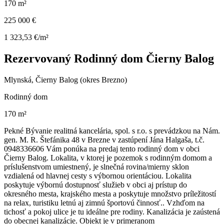
170 m²
225 000 €
1 323,53 €/m²
Rezervovaný Rodinný dom Čierny Balog
Mlynská, Čierny Balog (okres Brezno)
Rodinný dom
170 m²
Pekné Bývanie realitná kancelária, spol. s r.o. s prevádzkou na Nám.
gen. M. R. Štefánika 48 v Brezne v zastúpení Jána Halgaša, t.č.
0948336606 Vám ponúka na predaj tento rodinný dom v obci
Čierny Balog. Lokalita, v ktorej je pozemok s rodinným domom a
príslušenstvom umiestnený, je slnečná rovina/mierny sklon
vzdialená od hlavnej cesty s výbornou orientáciou. Lokalita
poskytuje výbornú dostupnosť služieb v obci aj prístup do
okresného mesta, krajského mesta a poskytuje množstvo príležitostí
na relax, turistiku letnú aj zimnú športovú činnosť.. Vzhďom na
tichosť a pokoj ulice je tu ideálne pre rodiny. Kanalizácia je zaústená
do obecnej kanalizácie. Objekt je v primeranom