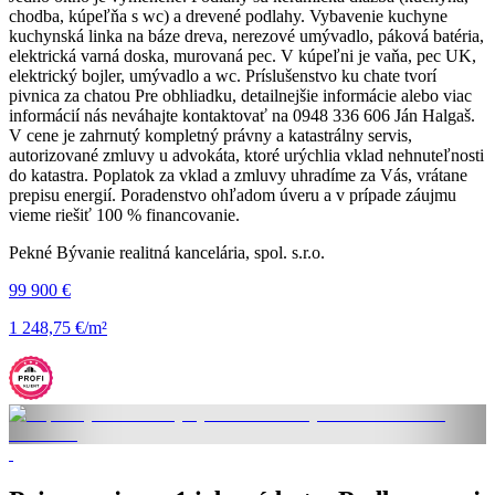
chodba, kúpeľňa s wc) a drevené podlahy. Vybavenie kuchyne
kuchynská linka na báze dreva, nerezové umývadlo, páková batéria,
elektrická varná doska, murovaná pec. V kúpeľni je vaňa, pec UK,
elektrický bojler, umývadlo a wc. Príslušenstvo ku chate tvorí
pivnica za chatou Pre obhliadku, detailnejšie informácie alebo viac
informácií nás neváhajte kontaktovať na 0948 336 606 Ján Halgaš.
V cene je zahrnutý kompletný právny a katastrálny servis,
autorizované zmluvy u advokáta, ktoré urýchlia vklad nehnuteľnosti
do katastra. Poplatok za vklad a zmluvy uhradíme za Vás, vrátane
prepisu energií. Poradenstvo ohľadom úveru a v prípade záujmu
vieme riešiť 100 % financovanie.
Pekné Bývanie realitná kancelária, spol. s.r.o.
99 900 €
1 248,75 €/m²