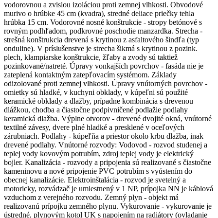
vodorovnou a zvislou izoláciou proti zemnej vlhkosti. Obvodové
murivo o hrúbke 45 cm (kvadra), stredné deliace priečky tehla
hrúbka 15 cm. Vodorovné nosné konštrukcie - stropy betónové s
rovným podhľadom, podkrovné poschodie manzardka. Strecha -
strešná konštrukcia drevená s krytinou z asfaltového šindľa (typ
onduline). V príslušenstve je strecha šikmá s krytinou z pozink.
plech, klampiarske konštrukcie, žľaby a zvody sú taktiež
pozinkované/natreté. Úpravy vonkajších povrchov - fasáda nie je
zateplená kontaktným zatepľovacím systémom. Základy
odizolované proti zemnej vlhkosti. Úpravy vnútorných povrchov -
omietky sú hladké, v kuchyni obklady, v kúpeľni sú použité
keramické obklady a dlažby, prípadne kombinácia s drevenou
dlážkou, chodba a čiastočne podpivničené podlažie podlahy
keramická dlažba. Výplne otvorov - drevené dvojité okná, vnútorné
textilné závesy, dvere plné hladké a presklené v oceľových
zárubniach. Podlahy - kúpeľňa a priestor okolo krbu dlažba, inak
drevené podlahy. Vnútorné rozvody: Vodovod - rozvod studenej a
teplej vody kovovým potrubím, zdroj teplej vody je elektrický
bojler. Kanalizácia - rozvody a pripojenia sú realizované s čiastočne
kameninovu a nové pripojenie PVC potrubím s vyústením do
obecnej kanalizácie. Elektroinštalácia - rozvod je svetelný a
motoricky, rozvádzač je umiestnený v 1 NP, prípojka NN je káblová
vzduchom z verejného rozvodu. Zemný plyn - objekt má
realizovanú prípojku zemného plynu. Vykurovanie - vykurovanie je
ústredné, plynovým kotol UK s napojením na radiátory (ovladanie