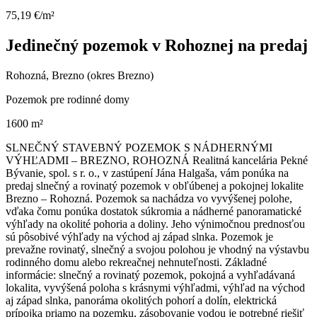
75,19 €/m²
Jedinečný pozemok v Rohoznej na predaj
Rohozná, Brezno (okres Brezno)
Pozemok pre rodinné domy
1600 m²
SLNEČNÝ STAVEBNÝ POZEMOK S NÁDHERNÝMI
VÝHĽADMI – BREZNO, ROHOZNÁ Realitná kancelária Pekné
Bývanie, spol. s r. o., v zastúpení Jána Halgaša, vám ponúka na
predaj slnečný a rovinatý pozemok v obľúbenej a pokojnej lokalite
Brezno – Rohozná. Pozemok sa nachádza vo vyvýšenej polohe,
vďaka čomu ponúka dostatok súkromia a nádherné panoramatické
výhľady na okolité pohoria a doliny. Jeho výnimočnou prednosťou
sú pôsobivé výhľady na východ aj západ slnka. Pozemok je
prevažne rovinatý, slnečný a svojou polohou je vhodný na výstavbu
rodinného domu alebo rekreačnej nehnuteľnosti. Základné
informácie: slnečný a rovinatý pozemok, pokojná a vyhľadávaná
lokalita, vyvýšená poloha s krásnymi výhľadmi, výhľad na východ
aj západ slnka, panoráma okolitých pohorí a dolín, elektrická
prípojka priamo na pozemku, zásobovanie vodou je potrebné riešiť