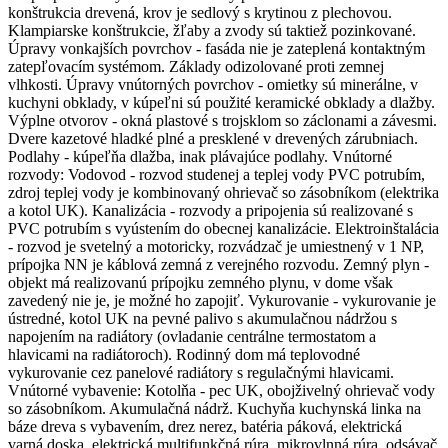
konštrukcia drevená, krov je sedlový s krytinou z plechovou.
Klampiarske konštrukcie, žľaby a zvody sú taktiež pozinkované.
Úpravy vonkajších povrchov - fasáda nie je zateplená kontaktným
zatepľovacím systémom. Základy odizolované proti zemnej
vlhkosti. Úpravy vnútorných povrchov - omietky sú minerálne, v
kuchyni obklady, v kúpeľni sú použité keramické obklady a dlažby.
Výplne otvorov - okná plastové s trojsklom so záclonami a závesmi.
Dvere kazetové hladké plné a presklené v drevených zárubniach.
Podlahy - kúpeľňa dlažba, inak plávajúce podlahy. Vnútorné
rozvody: Vodovod - rozvod studenej a teplej vody PVC potrubím,
zdroj teplej vody je kombinovaný ohrievač so zásobníkom (elektrika
a kotol UK). Kanalizácia - rozvody a pripojenia sú realizované s
PVC potrubím s vyústením do obecnej kanalizácie. Elektroinštalácia
- rozvod je svetelný a motoricky, rozvádzač je umiestnený v 1 NP,
prípojka NN je káblová zemná z verejného rozvodu. Zemný plyn -
objekt má realizovanú prípojku zemného plynu, v dome však
zavedený nie je, je možné ho zapojiť. Vykurovanie - vykurovanie je
ústredné, kotol UK na pevné palivo s akumulačnou nádržou s
napojením na radiátory (ovladanie centrálne termostatom a
hlavicami na radiátoroch). Rodinný dom má teplovodné
vykurovanie cez panelové radiátory s regulačnými hlavicami.
Vnútorné vybavenie: Kotolňa - pec UK, obojživelný ohrievač vody
so zásobníkom. Akumulačná nádrž. Kuchyňa kuchynská linka na
báze dreva s vybavením, drez nerez, batéria páková, elektrická
varná doska, elektrická multifunkčná rúra, mikrovlnná rúra, odsávač