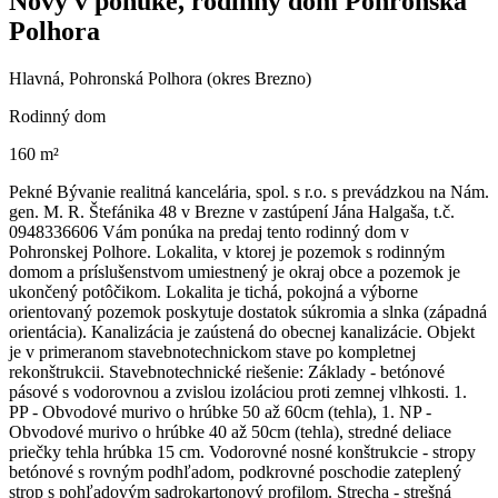
Nový v ponuke, rodinný dom Pohronská
Polhora
Hlavná, Pohronská Polhora (okres Brezno)
Rodinný dom
160 m²
Pekné Bývanie realitná kancelária, spol. s r.o. s prevádzkou na Nám.
gen. M. R. Štefánika 48 v Brezne v zastúpení Jána Halgaša, t.č.
0948336606 Vám ponúka na predaj tento rodinný dom v
Pohronskej Polhore. Lokalita, v ktorej je pozemok s rodinným
domom a príslušenstvom umiestnený je okraj obce a pozemok je
ukončený potôčikom. Lokalita je tichá, pokojná a výborne
orientovaný pozemok poskytuje dostatok súkromia a slnka (západná
orientácia). Kanalizácia je zaústená do obecnej kanalizácie. Objekt
je v primeranom stavebnotechnickom stave po kompletnej
rekonštrukcii. Stavebnotechnické riešenie: Základy - betónové
pásové s vodorovnou a zvislou izoláciou proti zemnej vlhkosti. 1.
PP - Obvodové murivo o hrúbke 50 až 60cm (tehla), 1. NP -
Obvodové murivo o hrúbke 40 až 50cm (tehla), stredné deliace
priečky tehla hrúbka 15 cm. Vodorovné nosné konštrukcie - stropy
betónové s rovným podhľadom, podkrovné poschodie zateplený
strop s pohľadovým sadrokartonový profilom. Strecha - strešná