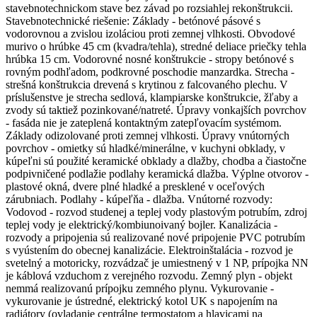
stavebnotechnickom stave bez závad po rozsiahlej rekonštrukcii.
Stavebnotechnické riešenie: Základy - betónové pásové s
vodorovnou a zvislou izoláciou proti zemnej vlhkosti. Obvodové
murivo o hrúbke 45 cm (kvadra/tehla), stredné deliace priečky tehla
hrúbka 15 cm. Vodorovné nosné konštrukcie - stropy betónové s
rovným podhľadom, podkrovné poschodie manzardka. Strecha -
strešná konštrukcia drevená s krytinou z falcovaného plechu. V
príslušenstve je strecha sedlová, klampiarske konštrukcie, žľaby a
zvody sú taktiež pozinkované/natreté. Úpravy vonkajších povrchov
- fasáda nie je zateplená kontaktným zatepľovacím systémom.
Základy odizolované proti zemnej vlhkosti. Úpravy vnútorných
povrchov - omietky sú hladké/minerálne, v kuchyni obklady, v
kúpeľni sú použité keramické obklady a dlažby, chodba a čiastočne
podpivničené podlažie podlahy keramická dlažba. Výplne otvorov -
plastové okná, dvere plné hladké a presklené v oceľových
zárubniach. Podlahy - kúpeľňa - dlažba. Vnútorné rozvody:
Vodovod - rozvod studenej a teplej vody plastovým potrubím, zdroj
teplej vody je elektrický/kombiunoivaný bojler. Kanalizácia -
rozvody a pripojenia sú realizované nové pripojenie PVC potrubím
s vyústením do obecnej kanalizácie. Elektroinštalácia - rozvod je
svetelný a motoricky, rozvádzač je umiestnený v 1 NP, prípojka NN
je káblová vzduchom z verejného rozvodu. Zemný plyn - objekt
nemmá realizovanú prípojku zemného plynu. Vykurovanie -
vykurovanie je ústredné, elektrický kotol UK s napojením na
radiátory (ovladanie centrálne termostatom a hlavicami na