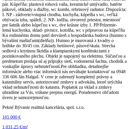
pár. Kúpeľňa: plastová rohová vaňa, keramické umývadlo, batérie
pákové, obklady a dlažby, wc kombi, rebrinový radiator. Dispozícia:
I. NP - zádverie/vstupná chodba, kuchyňa, kúpelňa s wc, veľká
obývacia izba, spáleň, 2. NP- lodžia, otvorený priestor, miestnosť
pre šatník alebo kúpeľnu s wc, dve krásne izby 1. PP/Prízemie-
letná kuchynka, sklad- pivnice, kotolňa, wc s prípravou na kúpeľňu
Ku rodinnému domu patrí dreváreň a hospodárska budova (humno s
bývalími maštaľami(dielňa)). Humno je murovaná z kvadry o
hrúbke do 30/45 cm. Základy betónové, pásové/skala. Strecha
sedlová s krytinou škridla a klampiarskymi konštrukciami z
pozinkovaného plechu. Objekt je napojený na elektrinu. Súčasťou a
predmetom predaja sú aj prípojky sietí, vodomerná šachta, chodník a
vonkajšie úpravy nehnuteľností. ​Pre obhliadku, detailnejšie
informácie alebo viac informácií nás neváhajte kontaktovať na 0948
336 606 Ján Halgaš. V cene je zahrnutý kompletný právny a
katastrálny servis, autorizované zmluvy u advokáta, ktoré urýchlia
vklad nehnuteľnosti do katastra. Poplatok za vklad a zmluvy
uhradíme za Vás, vrátane prepisu energií. Poradenstvo ohľadom
úveru je samozrejmosťou.
Pekné Bývanie realitná kancelária, spol. s.r.o.
165 000 €
1 031,25 €/m²