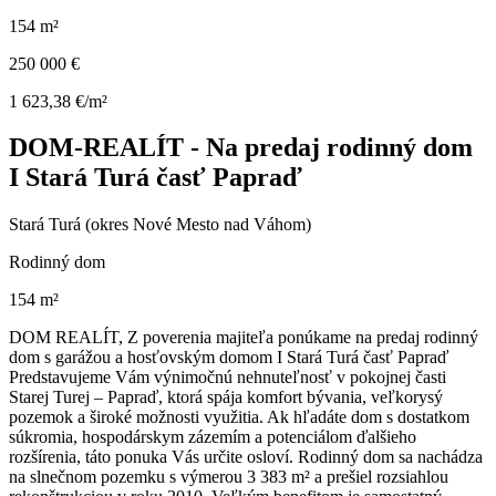
154 m²
250 000 €
1 623,38 €/m²
DOM-REALÍT - Na predaj rodinný dom
I Stará Turá časť Papraď
Stará Turá (okres Nové Mesto nad Váhom)
Rodinný dom
154 m²
DOM REALÍT, Z poverenia majiteľa ponúkame na predaj rodinný
dom s garážou a hosťovským domom I Stará Turá časť Papraď
Predstavujeme Vám výnimočnú nehnuteľnosť v pokojnej časti
Starej Turej – Papraď, ktorá spája komfort bývania, veľkorysý
pozemok a široké možnosti využitia. Ak hľadáte dom s dostatkom
súkromia, hospodárskym zázemím a potenciálom ďalšieho
rozšírenia, táto ponuka Vás určite osloví. Rodinný dom sa nachádza
na slnečnom pozemku s výmerou 3 383 m² a prešiel rozsiahlou