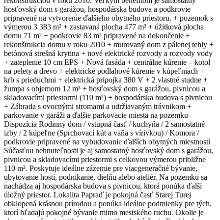
rekonštrukciou v roku 2010. Veľkým benefitom je samostatný
hosťovský dom s garážou, hospodárska budova a podkrovie
pripravené na vytvorenie ďalšieho obytného priestoru. + pozemok s
výmerou 3 383 m² + zastavaná plocha 477 m² + úžitková plocha
domu 71 m² + podkrovie 83 m² pripravené na dokončenie +
rekonštrukcia domu v roku 2010 + murovaný dom z pálenej tehly +
betónová strešná krytina + nové elektrické rozvody a rozvody vody
+ zateplenie 10 cm EPS + Nová fasáda + centrálne kúrenie – kotol
na pelety a drevo + elektrické podlahové kúrenie v kúpeľniach +
krb s prieduchmi + elektrická prípojka 380 V + 2 vlastné studne +
žumpa s objemom 12 m³ + hosťovský dom s garážou, pivnicou a
skladovacími priestormi (110 m²) + hospodárska budova s pivnicou
+ Záhrada s ovocnými stromami a udržiavaným trávnikom +
parkovanie v garáži a ďalšie parkovacie miesta na pozemku
Dispozícia Rodinný dom / vstupná časť / kuchyňa / 2 samostatné
izby / 2 kúpeľne (Sprchovací kút a vaňa s vírivkou) / Komora /
podkrovie pripravené na vybudovanie ďalších obytných miestností
Súčasťou nehnuteľnosti je aj samostatný hosťovský dom s garážou,
pivnicou a skladovacími priestormi s celkovou výmerou približne
110 m². Poskytuje ideálne zázemie pre viacgeneračné bývanie,
ubytovanie hostí, podnikanie, dielňu alebo ateliér. Na pozemku sa
nachádza aj hospodárska budova s pivnicou, ktorá ponúka ďalší
úložný priestor. Lokalita Papraď je pokojná časť Starej Turej
obklopená krásnou prírodou a ponúka ideálne podmienky pre tých,
ktorí hľadajú pokojné bývanie mimo mestského ruchu. Okolie je