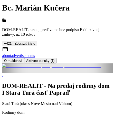
Bc. Marián Kučera
DOM-REALÍT, s.r.o. , predávame bez podpisu Exkluzívnej
zmluvy, už 10 rokov
+421.. Zobraziť číslo
about
advertisements
O maklérovi
Aktívne ponuky (1)
DOM-REALÍT - Na predaj rodinný dom
I Stará Turá časť Papraď
Stará Turá (okres Nové Mesto nad Váhom)
Rodinný dom