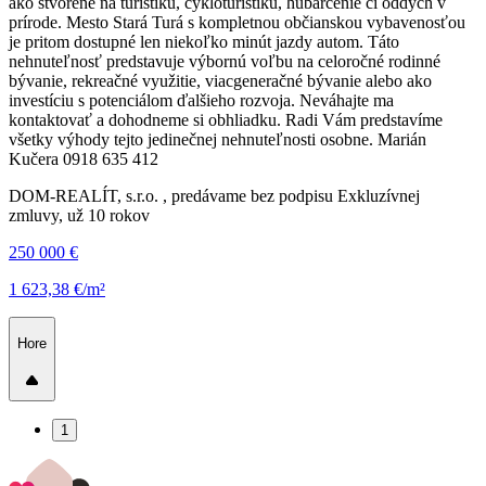
ako stvorené na turistiku, cykloturistiku, hubárčenie či oddych v
prírode. Mesto Stará Turá s kompletnou občianskou vybavenosťou
je pritom dostupné len niekoľko minút jazdy autom. Táto
nehnuteľnosť predstavuje výbornú voľbu na celoročné rodinné
bývanie, rekreačné využitie, viacgeneračné bývanie alebo ako
investíciu s potenciálom ďalšieho rozvoja. Neváhajte ma
kontaktovať a dohodneme si obhliadku. Radi Vám predstavíme
všetky výhody tejto jedinečnej nehnuteľnosti osobne. Marián
Kučera 0918 635 412
DOM-REALÍT, s.r.o. , predávame bez podpisu Exkluzívnej
zmluvy, už 10 rokov
250 000 €
1 623,38 €/m²
Hore
1