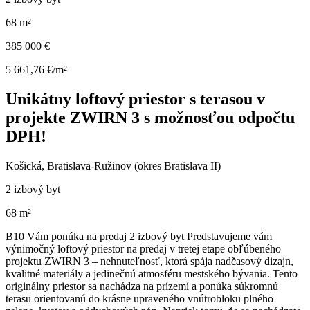
68 m²
385 000 €
5 661,76 €/m²
Unikátny loftový priestor s terasou v
projekte ZWIRN 3 s možnosťou odpočtu
DPH!
Košická, Bratislava-Ružinov (okres Bratislava II)
2 izbový byt
68 m²
B10 Vám ponúka na predaj 2 izbový byt Predstavujeme vám
výnimočný loftový priestor na predaj v tretej etape obľúbeného
projektu ZWIRN 3 – nehnuteľnosť, ktorá spája nadčasový dizajn,
kvalitné materiály a jedinečnú atmosféru mestského bývania. Tento
originálny priestor sa nachádza na prízemí a ponúka súkromnú
terasu orientovanú do krásne upraveného vnútrobloku plného