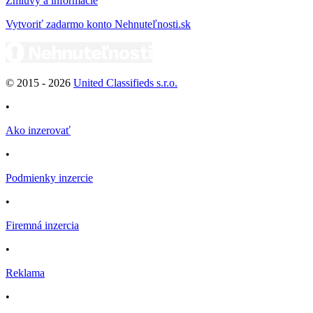
Zmluvy a informácie
Vytvoriť zadarmo konto Nehnuteľnosti.sk
© 2015 -
2026
United Classifieds s.r.o.
•
Ako inzerovať
•
Podmienky inzercie
•
Firemná inzercia
•
Reklama
•