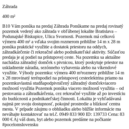
Záhrada
400 m²
B10 Vám ponúka na predaj Záhrada Ponúkame na predaj rovinatý
pozemok vedený ako záhrada v obľúbenej lokalite Bratislava –
Podunajské Biskupice, Ulica Svornosti. Pozemok má celkovú
výmeru 400 m² a vďaka svojim rozmerom približne 14 m x 28 m
ponúka praktické využitie a dostatok priestoru na oddych,
záhradkárčenie či rekreačné alebo podnikateľské aktivity. Súčasťou
predaja je aj podiel na prístupovej ceste. Na pozemku sa aktuálne
nachádza záhradný domček s pivnicou, ktorý poskytuje priestor na
uskladnenie náradia, sezónneho vybavenia alebo na víkendové
využitie. Výhody pozemku: výmera 400 m²rozmery približne 14 m
x 28 mrovinatý terénpodiel na prístupovej cesteelektrina priamo na
pozemkuvlastná studňapodpivničený záhradný domčekviacero
možností využitia Pozemok ponúka viacero možností využitia – od
pestovania a záhradkárčenia, cez rekreačné využitie až po investíciu
do budúcnosti a podnikateľskej činnosti. Lokalita je vyhľadávaná
najmä pre svoju dostupnosť, pokojné prostredie a blízkosť centra
mesta. V prípade záujmu o obhliadku alebo bližšie informácie ma
neváhajte kontaktovať na tel.č. 0949 833 900 ID: 139733 Cena: 83
000 € Aj váš dom, byt alebo pozemok predáme na počkanie
#pocelomslovensku