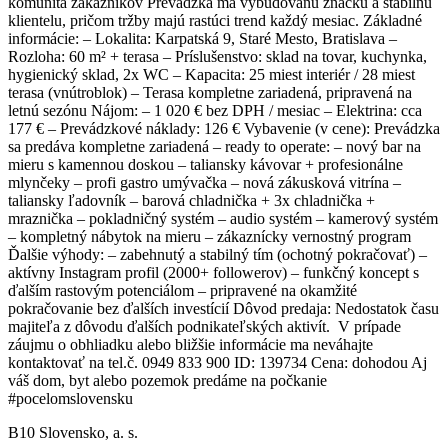
komunita zákazníkov Prevádzka má vybudovanú značku a stabilnú
klientelu, pričom tržby majú rastúci trend každý mesiac. Základné
informácie: – Lokalita: Karpatská 9, Staré Mesto, Bratislava –
Rozloha: 60 m² + terasa – Príslušenstvo: sklad na tovar, kuchynka,
hygienický sklad, 2x WC – Kapacita: 25 miest interiér / 28 miest
terasa (vnútroblok) – Terasa kompletne zariadená, pripravená na
letnú sezónu Nájom: – 1 020 € bez DPH / mesiac – Elektrina: cca
177 € – Prevádzkové náklady: 126 € Vybavenie (v cene): Prevádzka
sa predáva kompletne zariadená – ready to operate: – nový bar na
mieru s kamennou doskou – taliansky kávovar + profesionálne
mlynčeky – profi gastro umývačka – nová zákusková vitrína –
taliansky ľadovník – barová chladnička + 3x chladnička +
mraznička – pokladničný systém – audio systém – kamerový systém
– kompletný nábytok na mieru – zákaznícky vernostný program
Ďalšie výhody: – zabehnutý a stabilný tím (ochotný pokračovať) –
aktívny Instagram profil (2000+ followerov) – funkčný koncept s
ďalším rastovým potenciálom – pripravené na okamžité
pokračovanie bez ďalších investícií Dôvod predaja: Nedostatok času
majiteľa z dôvodu ďalších podnikateľských aktivít. V prípade
záujmu o obhliadku alebo bližšie informácie ma neváhajte
kontaktovať na tel.č. 0949 833 900 ID: 139734 Cena: dohodou Aj
váš dom, byt alebo pozemok predáme na počkanie
#pocelomslovensku
B10 Slovensko, a. s.