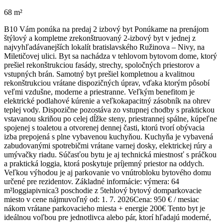
68 m²
B10 Vám ponúka na predaj 2 izbový byt Ponúkame na prenájom
štýlový a kompletne zrekonštruovaný 2-izbový byt v jednej z
najvyhľadávanejších lokalít bratislavského Ružinova – Nivy, na
Miletičovej ulici. Byt sa nachádza v tehlovom bytovom dome, ktorý
prešiel rekonštrukciou fasády, strechy, spoločných priestorov a
vstupných brán. Samotný byt prešiel kompletnou a kvalitnou
rekonštrukciou vrátane dispozičných úprav, vďaka ktorým pôsobí
veľmi vzdušne, moderne a priestranne. Veľkým benefitom je
elektrické podlahové kúrenie a veľkokapacitný zásobník na ohrev
teplej vody. Dispozične pozostáva zo vstupnej chodby s praktickou
vstavanou skriňou po celej dĺžke steny, priestrannej spálne, kúpeľne
spojenej s toaletou a otvorenej dennej časti, ktorú tvorí obývacia
izba prepojená s plne vybavenou kuchyňou. Kuchyňa je vybavená
zabudovanými spotrebičmi vrátane varnej dosky, elektrickej rúry a
umývačky riadu. Súčasťou bytu je aj technická miestnosť s práčkou
a praktická loggia, ktorá poskytuje príjemný priestor na oddych.
Veľkou výhodou je aj parkovanie vo vnútrobloku bytového domu
určené pre rezidentov. Základné informácie: výmera: 64
m²loggiapivnica3 poschodie z 5tehlový bytový domparkovacie
miesto v cene nájmuvoľný od: 1. 7. 2026Cena: 950 € / mesiac
nákom vrátane parkovacieho miesta + energie 200€ Tento byt je
ideálnou voľbou pre jednotlivca alebo pár, ktorí hľadajú moderné,