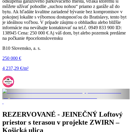
odkúpenia garážového parkovacieho miesta, vďaka ktorému si
môžete užívať pohodlie „suchou nohou“ priamo z garáže až do
bytu. Ak hľadáte kvalitne zariadené bývanie bez kompromisov v
pokojnej lokalite s výbornou dostupnosťou do Bratislavy, tento byt
je ideálnou voľbou. V prípade záujmu o obhliadku alebo bližšie
informácie ma neváhajte kontaktovať na tel.č. 0949 833 900 ID:
138945 Cena: 250 000 € Aj váš dom, byt alebo pozemok predáme
na počkanie #pocelomslovensku
B10 Slovensko, a. s.
250 000 €
4 237,29 €/m²
REZERVOVANÉ - JEINEČNÝ Loftový
priestor s terasou v projekte ZWIRN –
Košická ulica