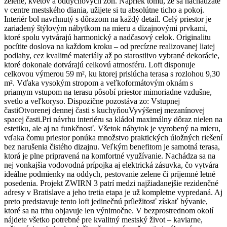
zelene, kvetov a oddychových zón. Napriek tomu, že sa nachádzate
v centre mestského diania, užijete si tu absolútne ticho a pokoj.
Interiér bol navrhnutý s dôrazom na každý detail. Celý priestor je
zariadený štýlovým nábytkom na mieru a dizajnovými prvkami,
ktoré spolu vytvárajú harmonický a nadčasový celok. Originalitu
pocítite doslova na každom kroku – od precízne realizovanej liatej
podlahy, cez kvalitné materiály až po starostlivo vybrané dekorácie,
ktoré dokonale dotvárajú celkovú atmosféru. Loft disponuje
celkovou výmerou 59 m², ku ktorej prislúcha terasa s rozlohou 9,30
m². Vďaka vysokým stropom a veľkoformátovým oknám s
priamym vstupom na terasu pôsobí priestor mimoriadne vzdušne,
svetlo a veľkoryso. Dispozične pozostáva zo: Vstupnej
častiOtvorenej dennej časti s kuchyňouVyvýšenej mezanínovej
spacej časti.Pri návrhu interiéru sa kládol maximálny dôraz nielen na
estetiku, ale aj na funkčnosť. Všetok nábytok je vyrobený na mieru,
vďaka čomu priestor ponúka množstvo praktických úložných riešení
bez narušenia čistého dizajnu. Veľkým benefitom je samotná terasa,
ktorá je plne pripravená na komfortné využívanie. Nachádza sa na
nej vonkajšia vodovodná prípojka aj elektrická zásuvka, čo vytvára
ideálne podmienky na oddych, pestovanie zelene či príjemné letné
posedenia. Projekt ZWIRN 3 patrí medzi najžiadanejšie rezidenčné
adresy v Bratislave a jeho tretia etapa je už kompletne vypredaná. Aj
preto predstavuje tento loft jedinečnú príležitosť získať bývanie,
ktoré sa na trhu objavuje len výnimočne. V bezprostrednom okolí
nájdete všetko potrebné pre kvalitný mestský život – kaviarne,