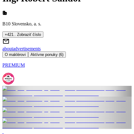
B10 Slovensko, a. s.
+421.. Zobraziť číslo
about
advertisements
O maklérovi
Aktívne ponuky (6)
PREMIUM