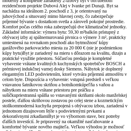
moderný a kompletne zariadený 2-izbový byt v obľúbenom
rezidenčnom projekte Dubová Alej v Ivanke pri Dunaji. Byt sa
nachádza na ideálnom 2. poschodí z 3, je orientovaný na
juhovýchod a situovaný mimo hlavnej cesty, čo zabezpečuje
príjemné bývanie s dostatkom svetla a zároveň pokojné prostredie.
Komfort počas celého roka zabezpečujú dve klimatizačné jednotky.
Základné informácie: výmera bytu: 59,30 m²balkón prístupný z
obývacej izby aj spálnemurovaná pivnica o výmere 3 m², prakticky
umiestnená na rovnakom poschodí ako bytmožnosť kúpy
garážového parkovacieho miesta za 20 000 € (nie je podmienkou
kúpy bytu)Byt je zariadený na mieru s dôrazom na kvalitu, dizajn a
praktické využitie priestoru. Súčasťou predaja je kompletné
vybavenie vrátane kvalitných kuchynských spotrebičov BOSCH a
prémiovej indukčnej varnej dosky Siemens. Nábytok je doplnený
elegantným LED podsvietením, ktoré vytvára príjemnú atmosféru v
celom byte. Dispozícia a vybavenie: vstupná predsieň s veľkou
vstavanou šatníkovou skriňou a botníkomkúpeľňa s vaňou a
nábytkom na mieru vrátane priestoru pre práčku a
sušičkupriestranná spálňa so vstavanými skriňami okolo manželskej
postele, ďalšou skriňovou zostavou po celej stene a kozmetickým
stolíkommoderná kuchyňa prepojená s obývacou izbou, zariadená v
jednotnom dizajnovom štýle s podsvietenými prvkami a
dekoratívnymi zrkadlamiByt je vo výbornom stave, bez potreby
ďalších investícií. Je pripravený na okamžité nasťahovanie a
komfortné bývanie nového majiteľa. Veľkou výhodou je možnosť