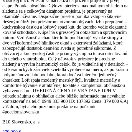
Košickej ulici. Priestor sa nachádza na prízemí projektu v prvej
etape. Ponúka absolútne štýlový interiér s maximálnym ohľadom na
zladenie sa s celkovým dizajnom projektu, je pripravený na
okamžité užívanie. Dispozične priestor ponúka vstup so šikovne
riešeným úložným priestorom, otvorenú obývaciu izbu prepojenú s
kuchynskou časťou a loftový spací kút, do ktorého vedie elegantné
kované schodisko. Kúpeľňa s gressovým obkladom a sprchovacím
kútom. Vzdušnosť a charakter loftu podčiarkujú vysoké stropy a
dve veľkoformátové hliníkové okná s externými žalúziami, ktoré
zabezpečujú dostatok denného svetla aj potrebné súkromie. Z
obývacej a kuchynskej časti je priamy výstup na terasu orientovanú
do tichého vnútrobloku. Celý nábytok v priestore je precízne
zladený a vytvára harmonický celok, čo je viditeľné aj v detailoch –
od keramických zásuviek svietidlá vyrobené na mieru, až po krásnu
polyuretánovú liatu podlahu, ktorá dodáva interiéru jedinečný
charakter. Loft spája moderný mestský štýl, kvalitné materiály a
komfortné bývanie v atraktívnej lokalite s kompletnou občianskou
vybavenosťou. UVEDENÁ CENA JE VRÁTANE DPH V
prípade záujmu o obhliadku alebo bližšie informácie ma neváhajte
kontaktovať na tel.č. 0949 833 900 ID: 137892 Cena: 379 000 € Aj
váš dom, byt alebo pozemok predáme na počkanie
#pocelomslovensku
B10 Slovensko, a. s.
379 000 €