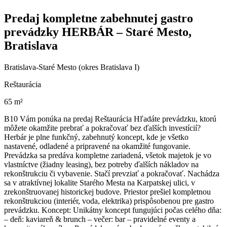
Predaj kompletne zabehnutej gastro
prevádzky HERBÁR – Staré Mesto,
Bratislava
Bratislava-Staré Mesto (okres Bratislava I)
Reštaurácia
65 m²
B10 Vám ponúka na predaj Reštaurácia Hľadáte prevádzku, ktorú
môžete okamžite prebrať a pokračovať bez ďalších investícií?
Herbár je plne funkčný, zabehnutý koncept, kde je všetko
nastavené, odladené a pripravené na okamžité fungovanie.
Prevádzka sa predáva kompletne zariadená, všetok majetok je vo
vlastníctve (žiadny leasing), bez potreby ďalších nákladov na
rekonštrukciu či vybavenie. Stačí prevziať a pokračovať. Nachádza
sa v atraktívnej lokalite Starého Mesta na Karpatskej ulici, v
zrekonštruovanej historickej budove. Priestor prešiel kompletnou
rekonštrukciou (interiér, voda, elektrika) prispôsobenou pre gastro
prevádzku. Koncept: Unikátny koncept fungujúci počas celého dňa:
– deň: kaviareň & brunch – večer: bar – pravidelné eventy a