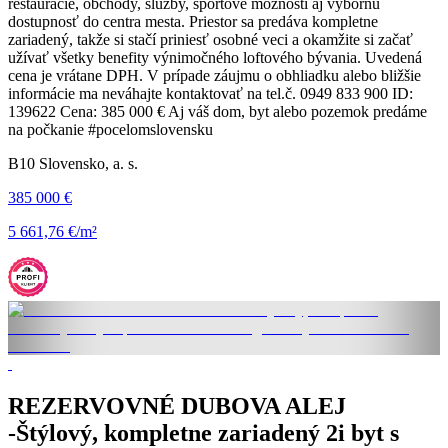
reštaurácie, obchody, služby, športové možnosti aj výbornú
dostupnosť do centra mesta. Priestor sa predáva kompletne
zariadený, takže si stačí priniesť osobné veci a okamžite si začať
užívať všetky benefity výnimočného loftového bývania. Uvedená
cena je vrátane DPH. V prípade záujmu o obhliadku alebo bližšie
informácie ma neváhajte kontaktovať na tel.č. 0949 833 900 ID:
139622 Cena: 385 000 € Aj váš dom, byt alebo pozemok predáme
na počkanie #pocelomslovensku
B10 Slovensko, a. s.
385 000 €
5 661,76 €/m²
REZERVOVNÉ DUBOVA ALEJ
-Štýlový, kompletne zariadený 2i byt s