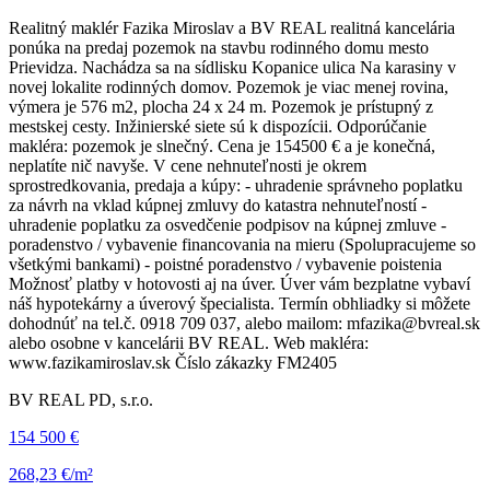
Realitný maklér Fazika Miroslav a BV REAL realitná kancelária
ponúka na predaj pozemok na stavbu rodinného domu mesto
Prievidza. Nachádza sa na sídlisku Kopanice ulica Na karasiny v
novej lokalite rodinných domov. Pozemok je viac menej rovina,
výmera je 576 m2, plocha 24 x 24 m. Pozemok je prístupný z
mestskej cesty. Inžinierské siete sú k dispozícii. Odporúčanie
makléra: pozemok je slnečný. Cena je 154500 € a je konečná,
neplatíte nič navyše. V cene nehnuteľnosti je okrem
sprostredkovania, predaja a kúpy: - uhradenie správneho poplatku
za návrh na vklad kúpnej zmluvy do katastra nehnuteľností -
uhradenie poplatku za osvedčenie podpisov na kúpnej zmluve -
poradenstvo / vybavenie financovania na mieru (Spolupracujeme so
všetkými bankami) - poistné poradenstvo / vybavenie poistenia
Možnosť platby v hotovosti aj na úver. Úver vám bezplatne vybaví
náš hypotekárny a úverový špecialista. Termín obhliadky si môžete
dohodnúť na tel.č. 0918 709 037, alebo mailom: mfazika@bvreal.sk
alebo osobne v kancelárii BV REAL. Web makléra:
www.fazikamiroslav.sk Číslo zákazky FM2405
BV REAL PD, s.r.o.
154 500 €
268,23 €/m²