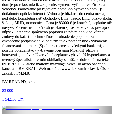
dom je po rekoštrukcii, zeteplenie, výmena výťahu, rekoštrukcia
vchodov. Parkovanie pri bytovom dome, do bytového domu je
dotiahnutý optický internet. Výhoda je blízkosť do centra mesta,
neďaleko kompletná sieť obchodov, Billa, Tesco, Lind, blízko škola,
škôlka, MHD, nemocnica. Cena je 83000 € je konečná, neplatíte nič
navyše. V cene nehnuteľnosti je okrem sprostredkovania, predaja a
kúpy: - uhradenie správneho poplatku za návrh na vklad kúpnej
zmluvy do katastra nehnuteľností - uhradenie poplatku za
osvedčenie podpisov na kúpnej zmluve - poradenstvo / vybavenie
financovania na mieru (Spolupracujeme so všetkými bankami) -
poistné poradenstvo / vybavenie poistenia Možnosť platby v
hotovosti aj na úver. Úver vám bezplatne vybaví náš hypotekárny a
úverový špecialista. Termín obhliadky si môžete dohodnúť na tel.č.
0918 709 037, alebo mailom: mfazika@bvreal.sk alebo osobne v
kancelárii BV REAL. Web makléra: www.fazikamiroslav.sk Číslo
zákazky FM2438
BV REAL PD, s.r.o.
83 000 €
1 542,18 €/m²