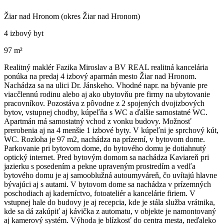
Žiar nad Hronom (okres Žiar nad Hronom)
4 izbový byt
97 m²
Realitný maklér Fazika Miroslav a BV REAL realitná kancelária
ponúka na predaj 4 izbový aparmán mesto Žiar nad Hronom.
Nachádza sa na ulici Dr. Jánskeho. Vhodné napr. na bývanie pre
viacčlennú rodinu alebo aj ako ubytovňu pre firmy na ubytovanie
pracovníkov. Pozostáva z pôvodne z 2 spojených dvojizbových
bytov, vstupnej chodby, kúpeľňa s WC a ďalšie samostatné WC.
Apartmán má samostatný vchod z vonku budovy. Možnosť
prerobenia aj na 4 menšie 1 izbové byty. V kúpeľni je sprchový kút,
WC. Rozloha je 97 m2, nachádza na prízemí, v bytovom dome.
Parkovanie pri bytovom dome, do bytového domu je dotiahnutý
optický internet. Pred bytovým domom sa nachádza Kaviareň pri
jazierku s posedením a pekne upraveným prostredím a vedľa
bytového domu je aj samooblužná autoumyváreň, čo uvítajú hlavne
bývajúci aj s autami. V bytovom dome sa nachádza v prízemných
poschodiach aj kaderníctvo, fotoateliér a kancelárie firiem. V
vstupnej hale do budovy je aj recepcia, kde je stála služba vrátnika,
kde sa dá zakúpiť aj kávička z automatu, v objekte je namontovaný
aj kamerový systém. Výhoda je blízkosť do centra mesta, neďaleko