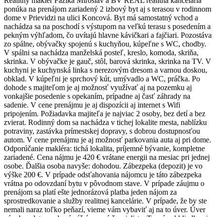
Realitný maklér Fazika Miroslav a BV REAL realitná kancelária
ponúka na prenájom zariadený 2 izbový byt aj s terasou v rodinnom
dome v Prievidzi na ulici Koncová. Byt má samostatný vchod a
nachádza sa na poschodí s výstupom na veľkú terasu s posedením a
pekným výhľadom, čo uvítajú hlavne kávičkari a fajčiari. Pozostáva
zo spálne, obývačky spojenú s kuchyňou, kúpeľne s WC, chodby.
V spálni sa nachádza manželská posteľ, kreslo, komoda, skriňa,
skrinka. V obývačke je gauč, stôl, barová skrinka, skrinka na TV. V
kuchyni je kuchynská linka s nerezovým dresom a varnou doskou,
obklad. V kúpeľni je sprchový kút, umývadlo a WC, práčka. Po
dohode s majiteľom je aj možnosť využívať aj na pozemku aj
vonkajšie posedenie s opekaním, prípadne aj časť záhrady na
sadenie. V cene prenájmu je aj dispozícii aj internet s Wifi
pripojením. Požiadavka majiteľa je najviac 2 osoby, bez detí a bez
zvierat. Rodinný dom sa nachádza v tichej lokalite mesta, nablízku
potraviny, zastávka prímestskej dopravy, s dobrou dostupnosťou
autom. V cene prenájmu je aj možnosť parkovania auta aj pri dome.
Odporúčanie makléra: tichá lokalita, príjemné bývanie, kompletne
zariadené. Cena nájmu je 420 € vrátane energii na mesiac pri jednej
osobe. Ďalšia osoba navyše: dohodou. Zábezpeka (depozit) je vo
výške 200 €. V prípade odsťahovania nájomcu je táto zábezpeka
vrátna po odovzdaní bytu v pôvodnom stave. V prípade záujmu o
prenájom sa platí ešte jednorázová platba jeden nájom za
sprostredkovanie a služby realitnej kancelárie. V prípade, že by ste
nemali naraz toľko peňazí, vieme vám vybaviť aj na to úver. Úver