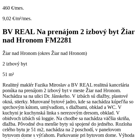
460 €/mes.
9,02 €/m²/mes.
BV REAL Na prenájom 2 izbový byt Žiar
nad Hronom FM2281
Žiar nad Hronom (okres Žiar nad Hronom)
2 izbový byt
51 m²
Realitný maklér Fazika Miroslav a BV REAL realitná kancelária
ponúka na prenájom 2 izbový byt v meste Žiar nad Hronom.
Nachádza sa na ulici Dr. Jánskeho. V izbách sú dlažby, plastové
okná, stierky. Murované bytové jadro, kde sa nachádza kúpeľňa so
sprchovým kútom, umývadlom, s dlažbami, obklad a WC. V
kuchyni je kuchynská linka s nerezovým dresom, obklad. V
obidvoch izbách sú loggie. Na chodbe sa nachádza väčšia skriňa,
dlažba. Pôvodné dva menšie byty sú spojené do jedného. Rozloha
celého bytu je 51 m2, nachádza na 2 poschodí, v panelovom
bytovom dome s výťahom. Parkovanie pri bytovom dome. Výhoda