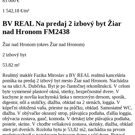
83 000 €
1 542,18 €/m²
BV REAL Na predaj 2 izbový byt Žiar
nad Hronom FM2438
Žiar nad Hronom (okres Žiar nad Hronom)
2 izbový byt
53.82 m²
Realitný maklér Fazika Miroslav a BV REAL realitná kancelária
ponúka na predaj 2 izbový byt mesto Žiar nad Hronom. Nachádza
sa na ulici A. Dubčeka. Byt je po čiastočnej rekonštrukcii. V celom
byte vymenené plastové okná, stierky, bezpečnostné dvere. V
kuchyne je novšia kuchynská linka s nerezovým dresom, sporák,
digestor, stôl a stoličky, dlažba, obklad na 2 stenách, loggia. V
kúpeľni obložená vaňa, priestor na práčku, obklad. Samostatné WC,
dlažba. V obývačke okrasný strop, plávajúca podlaha, ďalšia loggia,
obývacia zostava, gauč, komoda. V detskej izbe plávajúca podlaha,
postele, skrine. V chodbe vešiaková zostava, skrinky, dlažba, obklad
stien pri dverách. Rozloha bytu je 53,82 m2, nachádza na prvom
medziposchodí v panelovom bytovom dome s výťahom. Bytový