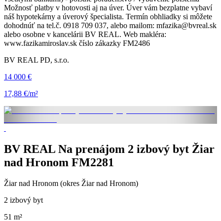
Možnosť platby v hotovosti aj na úver. Úver vám bezplatne vybaví
náš hypotekárny a úverový špecialista. Termín obhliadky si môžete
dohodnúť na tel.č. 0918 709 037, alebo mailom: mfazika@bvreal.sk
alebo osobne v kancelárii BV REAL. Web makléra:
www.fazikamiroslav.sk číslo zákazky FM2486
BV REAL PD, s.r.o.
14 000 €
17,88 €/m²
BV REAL Na prenájom 2 izbový byt Žiar
nad Hronom FM2281
Žiar nad Hronom (okres Žiar nad Hronom)
2 izbový byt
51 m²