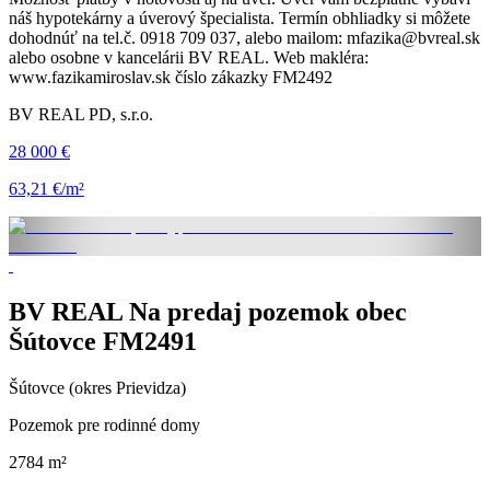
náš hypotekárny a úverový špecialista. Termín obhliadky si môžete
dohodnúť na tel.č. 0918 709 037, alebo mailom: mfazika@bvreal.sk
alebo osobne v kancelárii BV REAL. Web makléra:
www.fazikamiroslav.sk číslo zákazky FM2492
BV REAL PD, s.r.o.
28 000 €
63,21 €/m²
BV REAL Na predaj pozemok obec
Šútovce FM2491
Šútovce (okres Prievidza)
Pozemok pre rodinné domy
2784 m²