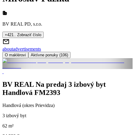
BV REAL PD, s.r.o.
+421.. Zobraziť číslo
about
advertisements
O maklérovi
Aktívne ponuky (106)
BV REAL Na predaj 3 izbový byt
Handlová FM2393
Handlová (okres Prievidza)
3 izbový byt
62 m²