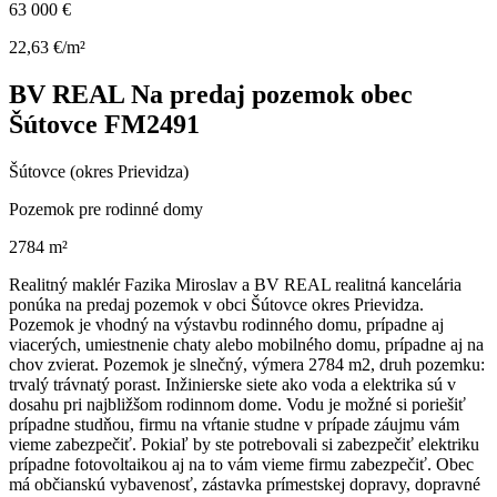
63 000 €
22,63 €/m²
BV REAL Na predaj pozemok obec
Šútovce FM2491
Šútovce (okres Prievidza)
Pozemok pre rodinné domy
2784 m²
Realitný maklér Fazika Miroslav a BV REAL realitná kancelária
ponúka na predaj pozemok v obci Šútovce okres Prievidza.
Pozemok je vhodný na výstavbu rodinného domu, prípadne aj
viacerých, umiestnenie chaty alebo mobilného domu, prípadne aj na
chov zvierat. Pozemok je slnečný, výmera 2784 m2, druh pozemku:
trvalý trávnatý porast. Inžinierske siete ako voda a elektrika sú v
dosahu pri najbližšom rodinnom dome. Vodu je možné si poriešiť
prípadne studňou, firmu na vŕtanie studne v prípade záujmu vám
vieme zabezpečiť. Pokiaľ by ste potrebovali si zabezpečiť elektriku
prípadne fotovoltaikou aj na to vám vieme firmu zabezpečiť. Obec
má občianskú vybavenosť, zástavka prímestskej dopravy, dopravné