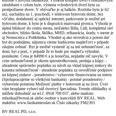
kúrenie s novými radiátormi. Výmena komplet dverí s obložkovými
zárubňami v celom byte, výmena vchodových dverí bytu za
protipožiarne dvere. V obývačke je aj balkón. Rozloha bytu je 62
m2, nachádza na 1. poschodí, v tehlovom bytovom dome, bez
výťahu, dotiahnutý aj optický internet, parkovanie je možné pri
bytovom dome, k bytu je k dispozícii murovaná pivnica. Výhoda je
úplná blízkosť do centra mesta, neďaleko Billa, Lidl, kompletná sieť
obchodov, blízko škola, škôlka, MHD, reštaurácia, úrady, v meste je
aj Nemocnica a Poliklinika. Vhodné aj ako investícia a potom dať
byt do podnájmu, nájomcu vieme budúcemu majiteľovi v prípade
záujmu zohnať. Byt je možné vymeniť aj za inú nehnuteľnosť, za
dom, byt a pod., v prípade že to bude pre majiteľa výhodné,
ponúknite. Cena je 84990 € a je konečná, neplatíte nič navyše. V
cene nehnuteľnosti je okrem sprostredkovania, predaja a kúpy: -
uhradenie správneho poplatku za návrh na vklad kúpnej zmluvy do
katastra nehnuteľností - uhradenie poplatku za osvedčenie podpisov
na kúpnej zmluve - poradenstvo / vybavenie financovania na mieru
(Spolupracujeme so všetkými bankami) - poistné poradenstvo /
vybavenie poistenia Možnosť platby v hotovosti aj na úver. Úver
vám bezplatne vybaví náš úverový špecialista. Termín obhliadky si
môžete dohodnúť na tel.č. 0918 709 037, alebo mailom:
mfazika@bvreal.sk alebo osobne v kancelárii BV REAL. Web
makléra: www.fazikamiroslav.sk Číslo zákazky FM2393
BV REAL PD, s.r.o.