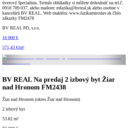
úverový špecialista. Termín obhliadky si môžete dohodnúť na tel.č.
0918 709 037, alebo mailom: mfazika@bvreal.sk alebo osobne v
kancelárii BV REAL. Web makléra: www.fazikamiroslav.sk číslo
zákazky FM2478
BV REAL PD, s.r.o.
16 000 €
571,43 €/m²
BV REAL Na predaj 2 izbový byt Žiar
nad Hronom FM2438
Žiar nad Hronom (okres Žiar nad Hronom)
2 izbový byt
53.82 m²