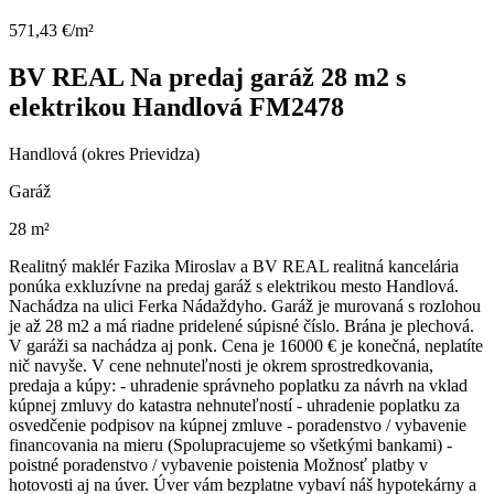
571,43 €/m²
BV REAL Na predaj garáž 28 m2 s
elektrikou Handlová FM2478
Handlová (okres Prievidza)
Garáž
28 m²
Realitný maklér Fazika Miroslav a BV REAL realitná kancelária
ponúka exkluzívne na predaj garáž s elektrikou mesto Handlová.
Nachádza na ulici Ferka Nádaždyho. Garáž je murovaná s rozlohou
je až 28 m2 a má riadne pridelené súpisné číslo. Brána je plechová.
V garáži sa nachádza aj ponk. Cena je 16000 € je konečná, neplatíte
nič navyše. V cene nehnuteľnosti je okrem sprostredkovania,
predaja a kúpy: - uhradenie správneho poplatku za návrh na vklad
kúpnej zmluvy do katastra nehnuteľností - uhradenie poplatku za
osvedčenie podpisov na kúpnej zmluve - poradenstvo / vybavenie
financovania na mieru (Spolupracujeme so všetkými bankami) -
poistné poradenstvo / vybavenie poistenia Možnosť platby v
hotovosti aj na úver. Úver vám bezplatne vybaví náš hypotekárny a