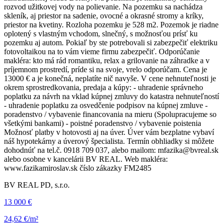
rozvod užitkovej vody na polievanie. Na pozemku sa nachádza
skleník, aj priestor na sadenie, ovocné a okrasné stromy a kríky,
priestor na kvetiny. Rozloha pozemku je 528 m2. Pozemok je riadne
oplotený s vlastným vchodom, slnečný, s možnosťou prísť ku
pozemku aj autom. Pokiaľ by ste potrebovali si zabezpečiť elektriku
fotovoltaikou na to vám vieme firmu zabezpečiť. Odporúčanie
makléra: kto má rád romantiku, relax a grilovanie na záhradke a v
príjemnom prostredí, príde si na svoje, vrelo odporúčam. Cena je
13000 € a je konečná, neplatíte nič navyše. V cene nehnuteľnosti je
okrem sprostredkovania, predaja a kúpy: - uhradenie správneho
poplatku za návrh na vklad kúpnej zmluvy do katastra nehnuteľností
- uhradenie poplatku za osvedčenie podpisov na kúpnej zmluve -
poradenstvo / vybavenie financovania na mieru (Spolupracujeme so
všetkými bankami) - poistné poradenstvo / vybavenie poistenia
Možnosť platby v hotovosti aj na úver. Úver vám bezplatne vybaví
náš hypotekárny a úverový špecialista. Termín obhliadky si môžete
dohodnúť na tel.č. 0918 709 037, alebo mailom: mfazika@bvreal.sk
alebo osobne v kancelárii BV REAL. Web makléra:
www.fazikamiroslav.sk číslo zákazky FM2485
BV REAL PD, s.r.o.
13 000 €
24,62 €/m²