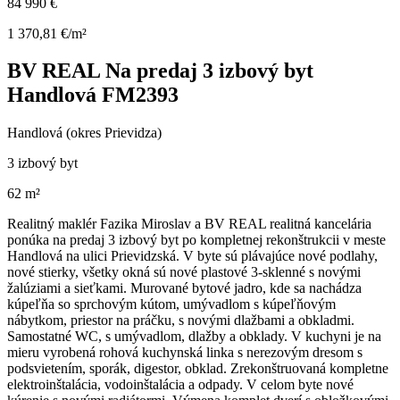
84 990 €
1 370,81 €/m²
BV REAL Na predaj 3 izbový byt
Handlová FM2393
Handlová (okres Prievidza)
3 izbový byt
62 m²
Realitný maklér Fazika Miroslav a BV REAL realitná kancelária
ponúka na predaj 3 izbový byt po kompletnej rekonštrukcii v meste
Handlová na ulici Prievidzská. V byte sú plávajúce nové podlahy,
nové stierky, všetky okná sú nové plastové 3-sklenné s novými
žalúziami a sieťkami. Murované bytové jadro, kde sa nachádza
kúpeľňa so sprchovým kútom, umývadlom s kúpeľňovým
nábytkom, priestor na práčku, s novými dlažbami a obkladmi.
Samostatné WC, s umývadlom, dlažby a obklady. V kuchyni je na
mieru vyrobená rohová kuchynská linka s nerezovým dresom s
podsvietením, sporák, digestor, obklad. Zrekonštruovaná kompletne
elektroinštalácia, vodoinštalácia a odpady. V celom byte nové