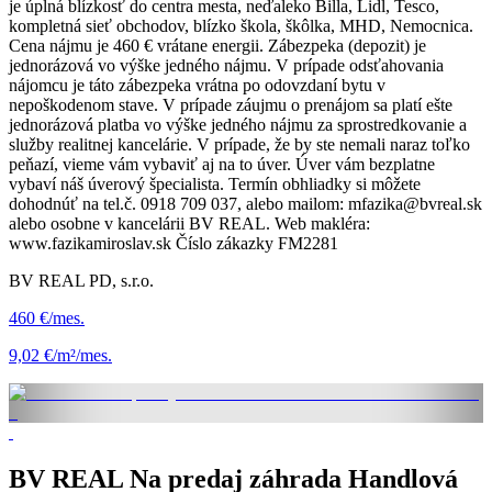
je úplná blízkosť do centra mesta, neďaleko Billa, Lidl, Tesco,
kompletná sieť obchodov, blízko škola, škôlka, MHD, Nemocnica.
Cena nájmu je 460 € vrátane energii. Zábezpeka (depozit) je
jednorázová vo výške jedného nájmu. V prípade odsťahovania
nájomcu je táto zábezpeka vrátna po odovzdaní bytu v
nepoškodenom stave. V prípade záujmu o prenájom sa platí ešte
jednorázová platba vo výške jedného nájmu za sprostredkovanie a
služby realitnej kancelárie. V prípade, že by ste nemali naraz toľko
peňazí, vieme vám vybaviť aj na to úver. Úver vám bezplatne
vybaví náš úverový špecialista. Termín obhliadky si môžete
dohodnúť na tel.č. 0918 709 037, alebo mailom: mfazika@bvreal.sk
alebo osobne v kancelárii BV REAL. Web makléra:
www.fazikamiroslav.sk Číslo zákazky FM2281
BV REAL PD, s.r.o.
460 €/mes.
9,02 €/m²/mes.
BV REAL Na predaj záhrada Handlová