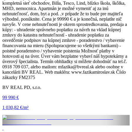
kompletná sieť obchodov, Billa, Tesco, Lind, blízko škola, škôlka,
MHD, nemocnica. Apartmán je možné vymeniť aj za inú
nehnuteľnosť, dom, byt a pod. ,v prípade že to bude pre majiteľa
výhodné, ponúknite. Cena je 99990 € a je konečná, neplatíte nič
navyše. V cene nehnuteľnosti je okrem sprostredkovania, predaja a
kúpy: - uhradenie správneho poplatku za návrh na vklad kúpnej
zmluvy do katastra nehnuteľností - uhradenie poplatku za
osvedčenie podpisov na kúpnej zmluve - poradenstvo / vybavenie
financovania na mieru (Spolupracujeme so všetkými bankami) -
poistné poradenstvo / vybavenie poistenia Možnosť platby v
hotovosti aj na úver. Úver vám bezplatne vybaví náš hypotekárny a
úverový špecialista. Termín obhliadky si môžete dohodnúť na tel.č.
0918 709 037, alebo mailom: mfazika@bvreal.sk alebo osobne v
kancelárii BV REAL. Web makléra: www.fazikamiroslav.sk Číslo
zákazky FM2375
BV REAL PD, s.r.o.
99 990 €
1 030,82 €/m²