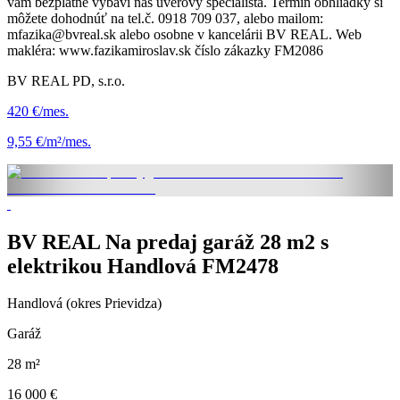
vám bezplatne vybaví náš úverový špecialista. Termín obhliadky si
môžete dohodnúť na tel.č. 0918 709 037, alebo mailom:
mfazika@bvreal.sk alebo osobne v kancelárii BV REAL. Web
makléra: www.fazikamiroslav.sk číslo zákazky FM2086
BV REAL PD, s.r.o.
420 €/mes.
9,55 €/m²/mes.
BV REAL Na predaj garáž 28 m2 s
elektrikou Handlová FM2478
Handlová (okres Prievidza)
Garáž
28 m²
16 000 €