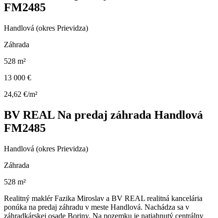
FM2485
Handlová (okres Prievidza)
Záhrada
528 m²
13 000 €
24,62 €/m²
BV REAL Na predaj záhrada Handlová
FM2485
Handlová (okres Prievidza)
Záhrada
528 m²
Realitný maklér Fazika Miroslav a BV REAL realitná kancelária
ponúka na predaj záhradu v meste Handlová. Nachádza sa v
záhradkárskej osade Boriny. Na pozemku je natiahnutý centrálny