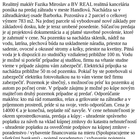
Realitný maklér Fazika Miroslav a BV REAL realitná kancelária
ponúka na predaj záhradu v meste Handlová. Nachádza sa v
záhradkárskej osade Barborka. Pozostáva z 2 parciel o celkovej
výmere 783 m2. Na jednej parcele sú vybodované nové základy pre
základovú dosku, kde je teraz urobené posedenie. Súčasťou predaja
je aj projektová dokumentácia a aj platné stavebné povolenie, ktoré
je zahrnuté v cene. Na pozemku sa nachádza skleník, nádrž na
vodu, latrína, plechová búda na uskladnenie náradia, priestor na
sadenie, ovocné a okrasné stromy a kríky, priestor na kvetiny. Pitná
voda je k dispozícii zo studničky vzdialenej približne 100 m. Vodu
je možné si poriešiť prípadne aj studňou, firmu na vŕtanie studne
vieme v prípade záujmu vám zabezpečiť. Elektrická prípojka sa
nachádza približne 50 m od pozemku. Pokiaľ by ste potrebovali si
zabezpečiť elektriku fotovoltaikou na to vám vieme tiež firmu
zabezpečiť. Pozemok je slnečný, s možnosťou prísť ku pozemku aj
autom po poľnej ceste. V prípade záujmu je možné po kúpe novým
majiteľom druhý pozemok prípadne aj predať. Odporúčanie
makléra: kto má rád romantiku, relax a grilovanie na záhradke a v
príjemnom prostredí, príde si na svoje, vrelo odporúčam. Cena je
14000 € a je konečná, neplatíte nič navyše. V cene nehnuteľnosti je
okrem sprostredkovania, predaja a kúpy: - uhradenie správneho
poplatku za návrh na vklad kúpnej zmluvy do katastra nehnuteľností
- uhradenie poplatku za osvedčenie podpisov na kúpnej zmluve -
poradenstvo / vybavenie financovania na mieru (Spolupracujeme so
všetkými bankami) - poistné poradenstvo / vybavenie poistenia