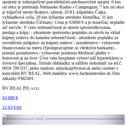
spojenie je zabezpečené pravidelnými autobusovými spojmi. 6 km
od obce je priehrada Nitrianske Rudno s Campingom, 7 km od obce
je kúpeľné mesto Bojnice, zámok, ZOO, kúpalisko Čajka,
vyhliadková veža, 29 km lyžiarske stredisko Homôlka, 31 km
lyžiarske stredisko Čičmany. Cena je 63000 € a je konečná, neplatíte
nič navyše. V cene nehnuteľnosti je okrem sprostredkovania,
predaja a kúpy: - uhradenie správneho poplatku za návrh na vklad
kúpnej zmluvy do katastra nehnuteľností - uhradenie poplatku za
osvedčenie podpisov na kúpnej zmluve - poradenstvo / vybavenie
financovania na mieru (Spolupracujeme so všetkými bankami) -
poistné poradenstvo / vybavenie poistenia Možnosť platby v
hotovosti aj na úver. Úver vám bezplatne vybaví náš hypotekárny a
úverový špecialista. Termín obhliadky si môžete dohodnúť na tel.č.
0918 709 037, alebo mailom: mfazika@bvreal.sk alebo osobne v
kancelárii BV REAL. Web makléra: www.fazikamiroslav.sk číslo
zákazky FM2491
BV REAL PD, s.r.o.
63 000 €
22,63 €/m²