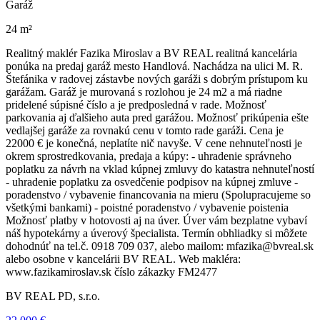
Garáž
24 m²
Realitný maklér Fazika Miroslav a BV REAL realitná kancelária
ponúka na predaj garáž mesto Handlová. Nachádza na ulici M. R.
Štefánika v radovej zástavbe nových garáži s dobrým prístupom ku
garážam. Garáž je murovaná s rozlohou je 24 m2 a má riadne
pridelené súpisné číslo a je predposledná v rade. Možnosť
parkovania aj ďalšieho auta pred garážou. Možnosť prikúpenia ešte
vedlajšej garáže za rovnakú cenu v tomto rade garáži. Cena je
22000 € je konečná, neplatíte nič navyše. V cene nehnuteľnosti je
okrem sprostredkovania, predaja a kúpy: - uhradenie správneho
poplatku za návrh na vklad kúpnej zmluvy do katastra nehnuteľností
- uhradenie poplatku za osvedčenie podpisov na kúpnej zmluve -
poradenstvo / vybavenie financovania na mieru (Spolupracujeme so
všetkými bankami) - poistné poradenstvo / vybavenie poistenia
Možnosť platby v hotovosti aj na úver. Úver vám bezplatne vybaví
náš hypotekárny a úverový špecialista. Termín obhliadky si môžete
dohodnúť na tel.č. 0918 709 037, alebo mailom: mfazika@bvreal.sk
alebo osobne v kancelárii BV REAL. Web makléra:
www.fazikamiroslav.sk číslo zákazky FM2477
BV REAL PD, s.r.o.