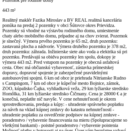
Pozemok pre rodinné domy
443 m²
Realitný maklér Fazika Miroslav a BV REAL realitná kancelária
ponúka na predaj 2 pozemky v obci Šútovce okres Prievidza.
Pozemky sú vhodné na výstavbu rodinného domu, umiestnenie
chaty alebo mobilného domu, prípadne aj na chov zvierat. Pozemok
je slnečný. Výmera prvého pozemku je 65 m2, druh pozemku:
zastavaná plocha a nádvorie. Výmera druhého pozemku je 378 m2,
druh pozemku: záhrada. Inžinierske siete ako voda a elektrika sú pri
pozemku. Predávajú sa obidva pozemky len spolu, dokopy je
výmera 443 m2. Pred vstupom na pozemky je obecná asfaltová
cesta. Obec má občianskú vybavenosť, zástavka prímestskej
dopravy, dopravné spojenie je zabezpečené pravidelnými
autobusovými spojmi. 6 km od obce je priehrada Nitrianske Rudno
s Campingom, 7 km od obce je kúpeľné mesto Bojnice, zámok,
ZOO, kúpalisko Čajka, vyhliadková veža, 29 km lyžiarske stredisko
Homôlka, 31 km lyžiarske stredisko Čičmany. Cena je 28000 € a je
konečná, neplatíte nič navyše. V cene nehnuteľnosti je okrem
sprostredkovania, predaja a kúpy: - uhradenie správneho poplatku
za návrh na vklad kúpnej zmluvy do katastra nehnuteľností -
uhradenie poplatku za osvedčenie podpisov na kúpnej zmluve -
poradenstvo / vybavenie financovania na mieru (Spolupracujeme so
všetkými bankami) - poistné poradenstvo / vybavenie poistenia
Možnosť platby v hotovosti aj na úver. Úver vám bezplatne vybaví