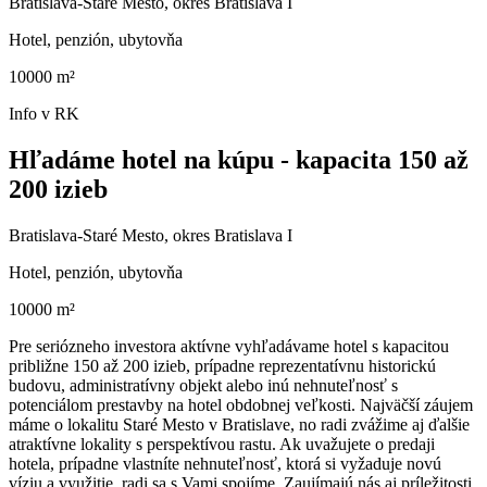
Bratislava-Staré Mesto, okres Bratislava I
Hotel, penzión, ubytovňa
10000 m²
Info v RK
Hľadáme hotel na kúpu - kapacita 150 až
200 izieb
Bratislava-Staré Mesto, okres Bratislava I
Hotel, penzión, ubytovňa
10000 m²
Pre seriózneho investora aktívne vyhľadávame hotel s kapacitou
približne 150 až 200 izieb, prípadne reprezentatívnu historickú
budovu, administratívny objekt alebo inú nehnuteľnosť s
potenciálom prestavby na hotel obdobnej veľkosti. Najväčší záujem
máme o lokalitu Staré Mesto v Bratislave, no radi zvážime aj ďalšie
atraktívne lokality s perspektívou rastu. Ak uvažujete o predaji
hotela, prípadne vlastníte nehnuteľnosť, ktorá si vyžaduje novú
víziu a využitie, radi sa s Vami spojíme. Zaujímajú nás aj príležitosti,