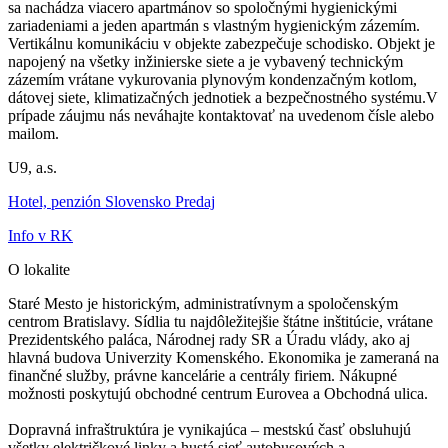
sa nachádza viacero apartmánov so spoločnými hygienickými
zariadeniami a jeden apartmán s vlastným hygienickým zázemím.
Vertikálnu komunikáciu v objekte zabezpečuje schodisko. Objekt je
napojený na všetky inžinierske siete a je vybavený technickým
zázemím vrátane vykurovania plynovým kondenzačným kotlom,
dátovej siete, klimatizačných jednotiek a bezpečnostného systému.V
prípade záujmu nás neváhajte kontaktovať na uvedenom čísle alebo
mailom.
U9, a.s.
Hotel, penzión Slovensko Predaj
Info v RK
O lokalite
Staré Mesto je historickým, administratívnym a spoločenským
centrom Bratislavy. Sídlia tu najdôležitejšie štátne inštitúcie, vrátane
Prezidentského paláca, Národnej rady SR a Úradu vlády, ako aj
hlavná budova Univerzity Komenského. Ekonomika je zameraná na
finančné služby, právne kancelárie a centrály firiem. Nákupné
možnosti poskytujú obchodné centrum Eurovea a Obchodná ulica.
Dopravná infraštruktúra je vynikajúca – mestskú časť obsluhujú
všetky električkové linky a hustá sieť autobusových a