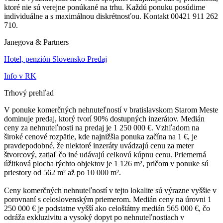
ktoré nie sú verejne ponúkané na trhu. Každú ponuku posúdime
individuálne a s maximálnou diskrétnosťou. Kontakt 00421 911 262
710.
Janegova & Partners
Hotel, penzión Slovensko Predaj
Info v RK
Trhový prehľad
V ponuke komerčných nehnuteľností v bratislavskom Starom Meste
dominuje predaj, ktorý tvorí 90% dostupných inzerátov. Medián
ceny za nehnuteľnosti na predaj je 1 250 000 €. Vzhľadom na
široké cenové rozpätie, kde najnižšia ponuka začína na 1 €, je
pravdepodobné, že niektoré inzeráty uvádzajú cenu za meter
štvorcový, zatiaľ čo iné udávajú celkovú kúpnu cenu. Priemerná
úžitková plocha týchto objektov je 1 126 m², pričom v ponuke sú
priestory od 562 m² až po 10 000 m².
Ceny komerčných nehnuteľností v tejto lokalite sú výrazne vyššie v
porovnaní s celoslovenským priemerom. Medián ceny na úrovni 1
250 000 € je podstatne vyšší ako celoštátny medián 565 000 €, čo
odráža exkluzivitu a vysoký dopyt po nehnuteľnostiach v