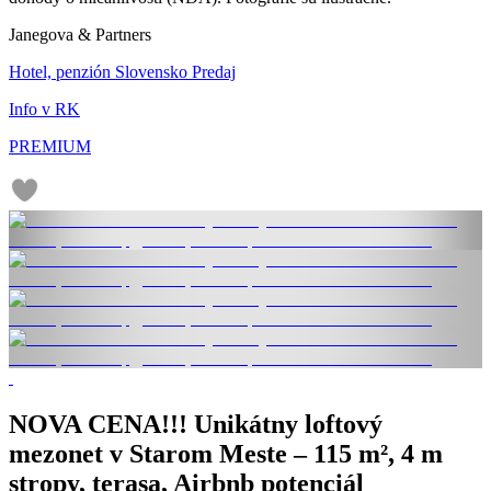
Janegova & Partners
Hotel, penzión Slovensko Predaj
Info v RK
PREMIUM
NOVA CENA!!! Unikátny loftový
mezonet v Starom Meste – 115 m², 4 m
stropy, terasa, Airbnb potenciál