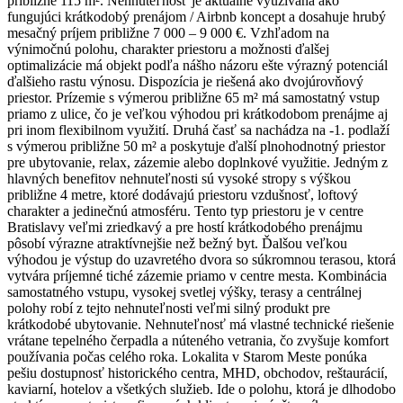
približne 115 m². Nehnuteľnosť je aktuálne využívaná ako
fungujúci krátkodobý prenájom / Airbnb koncept a dosahuje hrubý
mesačný príjem približne 7 000 – 9 000 €. Vzhľadom na
výnimočnú polohu, charakter priestoru a možnosti ďalšej
optimalizácie má objekt podľa nášho názoru ešte výrazný potenciál
ďalšieho rastu výnosu. Dispozícia je riešená ako dvojúrovňový
priestor. Prízemie s výmerou približne 65 m² má samostatný vstup
priamo z ulice, čo je veľkou výhodou pri krátkodobom prenájme aj
pri inom flexibilnom využití. Druhá časť sa nachádza na -1. podlaží
s výmerou približne 50 m² a poskytuje ďalší plnohodnotný priestor
pre ubytovanie, relax, zázemie alebo doplnkové využitie. Jedným z
hlavných benefitov nehnuteľnosti sú vysoké stropy s výškou
približne 4 metre, ktoré dodávajú priestoru vzdušnosť, loftový
charakter a jedinečnú atmosféru. Tento typ priestoru je v centre
Bratislavy veľmi zriedkavý a pre hostí krátkodobého prenájmu
pôsobí výrazne atraktívnejšie než bežný byt. Ďalšou veľkou
výhodou je výstup do uzavretého dvora so súkromnou terasou, ktorá
vytvára príjemné tiché zázemie priamo v centre mesta. Kombinácia
samostatného vstupu, vysokej svetlej výšky, terasy a centrálnej
polohy robí z tejto nehnuteľnosti veľmi silný produkt pre
krátkodobé ubytovanie. Nehnuteľnosť má vlastné technické riešenie
vrátane tepelného čerpadla a núteného vetrania, čo zvyšuje komfort
používania počas celého roka. Lokalita v Starom Meste ponúka
pešiu dostupnosť historického centra, MHD, obchodov, reštaurácií,
kaviarní, hotelov a všetkých služieb. Ide o polohu, ktorá je dlhodobo