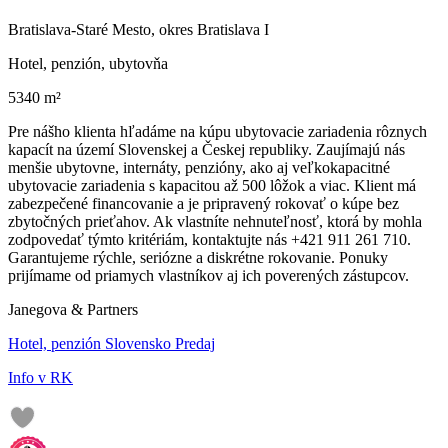
Bratislava-Staré Mesto, okres Bratislava I
Hotel, penzión, ubytovňa
5340 m²
Pre nášho klienta hľadáme na kúpu ubytovacie zariadenia rôznych
kapacít na území Slovenskej a Českej republiky. Zaujímajú nás
menšie ubytovne, internáty, penzióny, ako aj veľkokapacitné
ubytovacie zariadenia s kapacitou až 500 lôžok a viac. Klient má
zabezpečené financovanie a je pripravený rokovať o kúpe bez
zbytočných prieťahov. Ak vlastníte nehnuteľnosť, ktorá by mohla
zodpovedať týmto kritériám, kontaktujte nás +421 911 261 710.
Garantujeme rýchle, seriózne a diskrétne rokovanie. Ponuky
prijímame od priamych vlastníkov aj ich poverených zástupcov.
Janegova & Partners
Hotel, penzión Slovensko Predaj
Info v RK