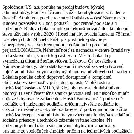
Spoločnosť U9, a.s. ponúka na predaj budovu bývalej
administratívy, ktorá v súčasnosti slúži ako ubytovacie zariadenie
(hostel). Atraktívna poloha v centre Bratislavy – časť Staré mesto.
Budova pozostáva z 5-tich podlaží: 1 podzemné podlažie a 4
nadzemné. Budova bola komplexne rekonštruovaná do aktuálneho
stavu užívania v roku 2020. Hostel má ubytovaciu kapacitu 78 hostí
rozdelených do 24 izieb. Prístup k predmetnej stavbe je
zabezpečený vecným bremenom umožňujúcim prechod a
prejazd.LOKALITA Nehnuteľnosť sa nachádza v centre Bratislavy
na Leškovej ulici, v mestskej časti Staré Mesto. Lokalita je
vymedzená ulicami Štefánovičova, Leškova, Čajkovského a
Námestie slobody. Ide o stabilizovanú mestskú zástavbu tvorenú
najmä administratívnymi a obytnými budovami vilového charakteru.
Lokalita ponúka dobrú dopravnú dostupnosť a kompletnú
občiansku vybavenosť v pešej dostupnosti. V blízkosti sa
nachádzajú zastávky MHD, služby, obchody a administratívne
budovy. Hlavná železničná stanica je vzdialená len niekoľko minút
chôdze.Ubytovacie zariadenie - Hostel Budova má 1 podzemné
podlažie a 4 nadzemné podlažia, pričom najvyššie podlažie je
čiastočne riešené ako obytné podkrovie. V podzemnom podlaží sa
nachádza recepcia s administratívnym zázemím, kuchyňa s jedálňou,
sociálne priestory a technické zázemie vrátane kotolne. Na
nadzemných podlažiach sú situované ubytovacie apartmány
prístupné zo spoločných chodieb, pričom na jednotlivých podlažiach