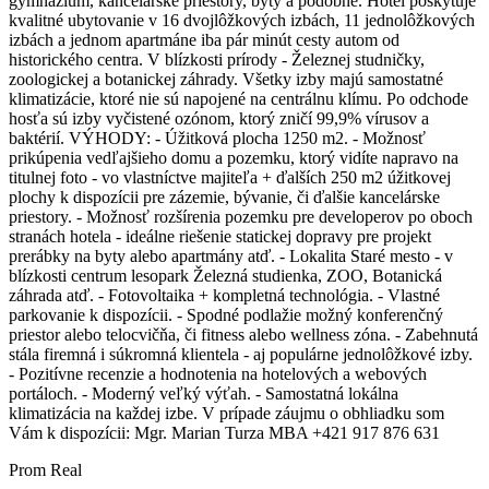
gymnázium, kancelárske priestory, byty a podobne. Hotel poskytuje
kvalitné ubytovanie v 16 dvojlôžkových izbách, 11 jednolôžkových
izbách a jednom apartmáne iba pár minút cesty autom od
historického centra. V blízkosti prírody - Železnej studničky,
zoologickej a botanickej záhrady. Všetky izby majú samostatné
klimatizácie, ktoré nie sú napojené na centrálnu klímu. Po odchode
hosťa sú izby vyčistené ozónom, ktorý zničí 99,9% vírusov a
baktérií. VÝHODY: - Úžitková plocha 1250 m2. - Možnosť
prikúpenia vedľajšieho domu a pozemku, ktorý vidíte napravo na
titulnej foto - vo vlastníctve majiteľa + ďalších 250 m2 úžitkovej
plochy k dispozícii pre zázemie, bývanie, či ďalšie kancelárske
priestory. - Možnosť rozšírenia pozemku pre developerov po oboch
stranách hotela - ideálne riešenie statickej dopravy pre projekt
prerábky na byty alebo apartmány atď. - Lokalita Staré mesto - v
blízkosti centrum lesopark Železná studienka, ZOO, Botanická
záhrada atď. - Fotovoltaika + kompletná technológia. - Vlastné
parkovanie k dispozícii. - Spodné podlažie možný konferenčný
priestor alebo telocvičňa, či fitness alebo wellness zóna. - Zabehnutá
stála firemná i súkromná klientela - aj populárne jednolôžkové izby.
- Pozitívne recenzie a hodnotenia na hotelových a webových
portáloch. - Moderný veľký výťah. - Samostatná lokálna
klimatizácia na každej izbe. V prípade záujmu o obhliadku som
Vám k dispozícii: Mgr. Marian Turza MBA +421 917 876 631
Prom Real