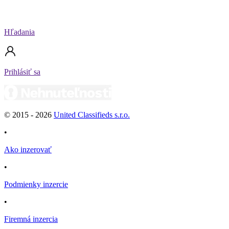
Hľadania
Prihlásiť sa
© 2015 -
2026
United Classifieds s.r.o.
•
Ako inzerovať
•
Podmienky inzercie
•
Firemná inzercia