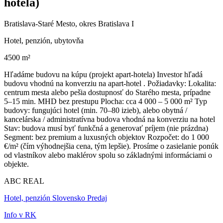
hotela)
Bratislava-Staré Mesto, okres Bratislava I
Hotel, penzión, ubytovňa
4500 m²
Hľadáme budovu na kúpu (projekt apart-hotela) Investor hľadá
budovu vhodnú na konverziu na apart-hotel . Požiadavky: Lokalita:
centrum mesta alebo pešia dostupnosť do Starého mesta, prípadne
5–15 min. MHD bez prestupu Plocha: cca 4 000 – 5 000 m² Typ
budovy: fungujúci hotel (min. 70–80 izieb), alebo obytná /
kancelárska / administratívna budova vhodná na konverziu na hotel
Stav: budova musí byť funkčná a generovať príjem (nie prázdna)
Segment: bez premium a luxusných objektov Rozpočet: do 1 000
€/m² (čím výhodnejšia cena, tým lepšie). Prosíme o zasielanie ponúk
od vlastníkov alebo maklérov spolu so základnými informáciami o
objekte.
ABC REAL
Hotel, penzión Slovensko Predaj
Info v RK