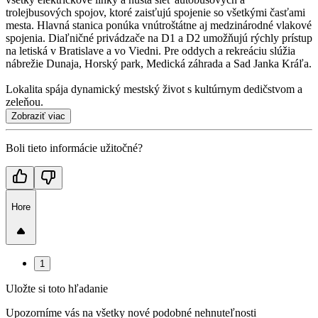
trolejbusových spojov, ktoré zaisťujú spojenie so všetkými časťami
mesta. Hlavná stanica ponúka vnútroštátne aj medzinárodné vlakové
spojenia. Diaľničné privádzače na D1 a D2 umožňujú rýchly prístup
na letiská v Bratislave a vo Viedni. Pre oddych a rekreáciu slúžia
nábrežie Dunaja, Horský park, Medická záhrada a Sad Janka Kráľa.
Lokalita spája dynamický mestský život s kultúrnym dedičstvom a
zeleňou.
Zobraziť viac
Boli tieto informácie užitočné?
Hore
1
Uložte si toto hľadanie
Upozorníme vás na všetky nové podobné nehnuteľnosti