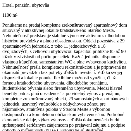
Hotel, penzión, ubytovňa
1100 m²
Ponúkame na predaj kompletne zrekonštruovaný apartmánový dom
situovaný v atraktívnej lokalite bratislavského Starého Mesta.
Nehnuteľnosť predstavuje stabilné výnosové aktívum s dlhodobou
históriou prevádzky a plnou obsadenosťou. Objekt pozostáva z 29
apartmánových jednotiek, z toho 11 jednoizbových a 18
dvojizbových, s celkovou ubytovacou kapacitou približne 85 až 90
lôžok v závislosti od počtu prísteliek. Každá jednotka disponuje
vlastnou kúpeľňou, samostatným WC a plne vybavenou kuchyňou.
Nehnuteľnosť prešla kompletnou rekonštrukciou a je pripravená na
okamžitú prevádzku bez potreby ďalších investícií. Vďaka svojej
dispozícii a lokalite ponúka flexibilné možnosti využitia, či už
formou krátkodobého ubytovania, dlhodobého prenájmu,
študentského bývania alebo firemného ubytovania. Medzi hlavné
benefity patria: plná obsadenosť a pravidelný výnos z prenájmu,
kompletne zrekonštruovaný objekt, 29 samostatných apartmánových
jednotiek, uzavretý vnútroblok s oddychovou zónou pre
nájomníkov, atraktívna poloha v Starom Meste s výbornou
dostupnosťou a kompletnou občianskou vybavenosťou. Podrobné
ekonomické údaje, výkaz výnosov a ďalšia dokumentácia budú
sprístupnené serióznym záujemcom po prejavení záujmu a podpise
dohody o mlčanlivosti (NDA). Fotografie sú ilustračné.