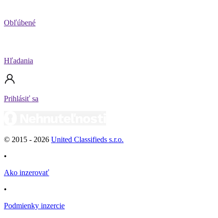
Obľúbené
Hľadania
Prihlásiť sa
© 2015 -
2026
United Classifieds s.r.o.
•
Ako inzerovať
•
Podmienky inzercie