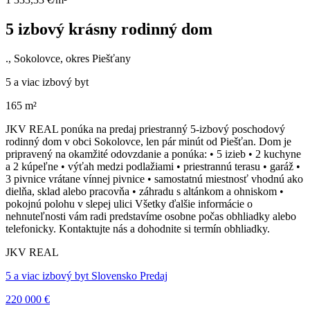
5 izbový krásny rodinný dom
., Sokolovce, okres Piešťany
5 a viac izbový byt
165 m²
JKV REAL ponúka na predaj priestranný 5-izbový poschodový
rodinný dom v obci Sokolovce, len pár minút od Piešťan. Dom je
pripravený na okamžité odovzdanie a ponúka: • 5 izieb • 2 kuchyne
a 2 kúpeľne • výťah medzi podlažiami • priestrannú terasu • garáž •
3 pivnice vrátane vínnej pivnice • samostatnú miestnosť vhodnú ako
dielňa, sklad alebo pracovňa • záhradu s altánkom a ohniskom •
pokojnú polohu v slepej ulici Všetky ďalšie informácie o
nehnuteľnosti vám radi predstavíme osobne počas obhliadky alebo
telefonicky. Kontaktujte nás a dohodnite si termín obhliadky.
JKV REAL
5 a viac izbový byt Slovensko Predaj
220 000 €