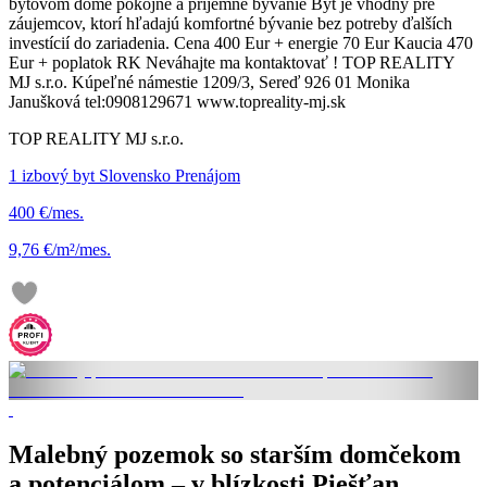
bytovom dome pokojné a príjemné bývanie Byt je vhodný pre
záujemcov, ktorí hľadajú komfortné bývanie bez potreby ďalších
investícií do zariadenia. Cena 400 Eur + energie 70 Eur Kaucia 470
Eur + poplatok RK Neváhajte ma kontaktovať ! TOP REALITY
MJ s.r.o. Kúpeľné námestie 1209/3, Sereď 926 01 Monika
Janušková tel:0908129671 www.topreality-mj.sk
TOP REALITY MJ s.r.o.
1 izbový byt Slovensko Prenájom
400 €/mes.
9,76 €/m²/mes.
Malebný pozemok so starším domčekom
a potenciálom – v blízkosti Piešťan