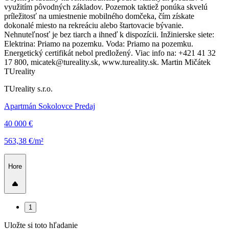
využitím pôvodných základov. Pozemok taktiež ponúka skvelú
príležitosť na umiestnenie mobilného domčeka, čím získate
dokonalé miesto na rekreáciu alebo štartovacie bývanie.
Nehnuteľnosť je bez tiarch a ihneď k dispozícii. Inžinierske siete:
Elektrina: Priamo na pozemku. Voda: Priamo na pozemku.
Energetický certifikát nebol predložený. Viac info na: +421 41 32
17 800, micatek@tureality.sk, www.tureality.sk. Martin Mičátek
TUreality
TUreality s.r.o.
Apartmán Sokolovce Predaj
40 000 €
563,38 €/m²
Hore
1
Uložte si toto hľadanie