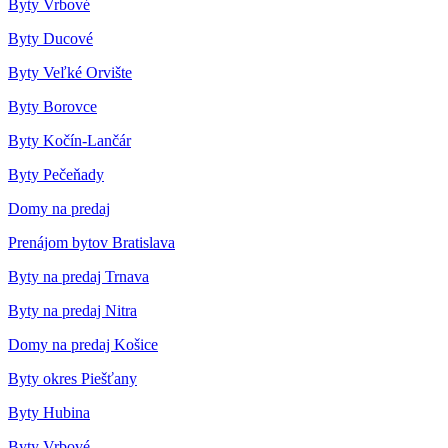
Byty Vrbové
Byty Ducové
Byty Veľké Orvište
Byty Borovce
Byty Kočín-Lančár
Byty Pečeňady
Domy na predaj
Prenájom bytov Bratislava
Byty na predaj Trnava
Byty na predaj Nitra
Domy na predaj Košice
Byty okres Piešťany
Byty Hubina
Byty Vrbové