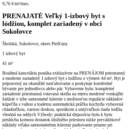
9,76 €/m²/mes.
PRENAJATÉ Veľký 1-izbový byt s
lódžiou, komplet zariadený v obci
Sokolovce
Školská, Sokolovce, okres Piešťany
1 izbový byt
41 m²
Realitná kancelária ponúka exkluzívne na PRENÁJOM priestranný
a moderne zariadený 1-izbový byt s lodžiou o výmere 44 m². Byt je
pripravený na okamžité nasťahovanie a poskytuje komfortné
bývanie pre jednotlivca alebo pár. Vybavenie bytu: kompletné
zariadenie priestranná vstavaná skriňa na mieru moderné vonkajšie
žalúzie v izbe samostatné kúrenie s možnosťou regulácie nákladov
kúpeľňa s vaňou a toaletou automatická práčka kuchyňa vybavená
chladničkou, varnou doskou, sporákom a umývačkou riadu lodžia
vhodná na oddych Výhody: praktická dispozícia bytu k bytu
prislúcha komora dostatok úložného priestoru nízke prevádzkové
náklady vďaka samostatnému kúreniu parkovanie priamo pri