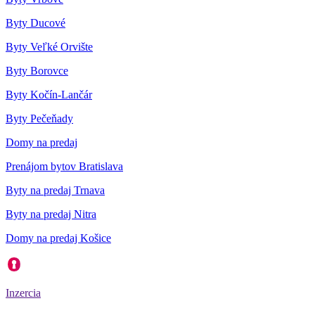
Byty Ducové
Byty Veľké Orvište
Byty Borovce
Byty Kočín-Lančár
Byty Pečeňady
Domy na predaj
Prenájom bytov Bratislava
Byty na predaj Trnava
Byty na predaj Nitra
Domy na predaj Košice
Inzercia