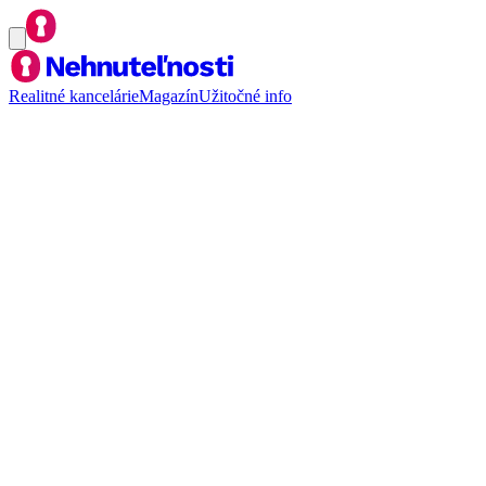
Realitné kancelárie
Magazín
Užitočné info