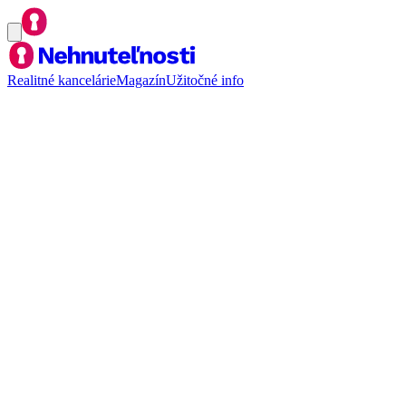
Realitné kancelárie
Magazín
Užitočné info