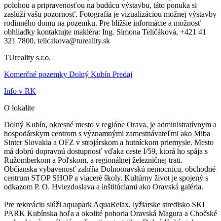
polohou a pripravenosťou na budúcu výstavbu, táto ponuka si
zaslúži vašu pozornosť. Fotografia je vizualizáciou možnej výstavby
rodinného domu na pozemku. Pre bližšie informácie a možnosť
obhliadky kontaktujte makléra: Ing. Simona Teličáková, +421 41
321 7800, telicakova@tureality.sk
TUreality s.r.o.
Komerčné pozemky Dolný Kubín Predaj
Info v RK
O lokalite
Dolný Kubín, okresné mesto v regióne Orava, je administratívnym a
hospodárskym centrom s významnými zamestnávateľmi ako Miba
Sinter Slovakia a OFZ v strojárskom a hutníckom priemysle. Mesto
má dobrú dopravnú dostupnosť vďaka ceste I/59, ktorá ho spája s
Ružomberkom a Poľskom, a regionálnej železničnej trati.
Občianska vybavenosť zahŕňa Dolnooravskú nemocnicu, obchodné
centrum STOP SHOP a viaceré školy. Kultúrny život je spojený s
odkazom P. O. Hviezdoslava a inštitúciami ako Oravská galéria.
Pre rekreáciu slúži aquapark AquaRelax, lyžiarske stredisko SKI
PARK Kubínska hoľa a okolité pohoria Oravská Magura a Chočské