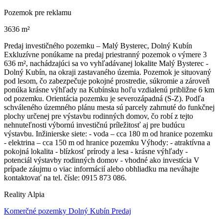
Pozemok pre reklamu
3636 m²
Predaj investičného pozemku – Malý Bysterec, Dolný Kubín
Exkluzívne ponúkame na predaj priestranný pozemok o výmere 3
636 m², nachádzajúci sa vo vyhľadávanej lokalite Malý Bysterec -
Dolný Kubín, na okraji zastavaného územia. Pozemok je situovaný
pod lesom, čo zabezpečuje pokojné prostredie, súkromie a zároveň
ponúka krásne výhľady na Kubínsku hoľu vzdialenú približne 6 km
od pozemku. Orientácia pozemku je severozápadná (S-Z). Podľa
schváleného územného plánu mesta sú parcely zahrnuté do funkčnej
plochy určenej pre výstavbu rodinných domov, čo robí z tejto
nehnuteľnosti výbornú investičnú príležitosť aj pre budúcu
výstavbu. Inžinierske siete: - voda – cca 180 m od hranice pozemku
- elektrina – cca 150 m od hranice pozemku Výhody: - atraktívna a
pokojná lokalita - blízkosť prírody a lesa - krásne výhľady -
potenciál výstavby rodinných domov - vhodné ako investícia V
prípade záujmu o viac informácií alebo obhliadku ma neváhajte
kontaktovať na tel. čísle: 0915 873 086.
Reality Alpia
Komerčné pozemky Dolný Kubín Predaj