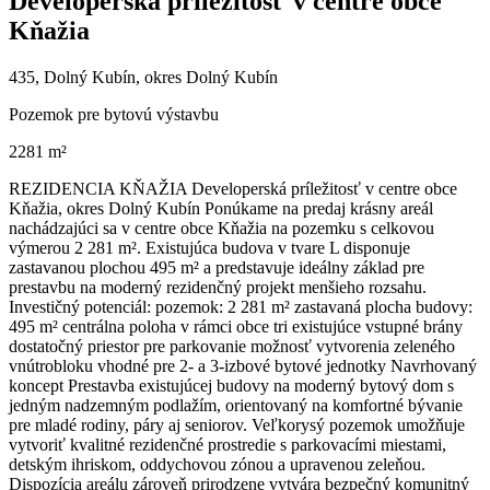
Developerská príležitosť v centre obce
Kňažia
435, Dolný Kubín, okres Dolný Kubín
Pozemok pre bytovú výstavbu
2281 m²
REZIDENCIA KŇAŽIA Developerská príležitosť v centre obce
Kňažia, okres Dolný Kubín Ponúkame na predaj krásny areál
nachádzajúci sa v centre obce Kňažia na pozemku s celkovou
výmerou 2 281 m². Existujúca budova v tvare L disponuje
zastavanou plochou 495 m² a predstavuje ideálny základ pre
prestavbu na moderný rezidenčný projekt menšieho rozsahu.
Investičný potenciál: pozemok: 2 281 m² zastavaná plocha budovy:
495 m² centrálna poloha v rámci obce tri existujúce vstupné brány
dostatočný priestor pre parkovanie možnosť vytvorenia zeleného
vnútrobloku vhodné pre 2- a 3-izbové bytové jednotky Navrhovaný
koncept Prestavba existujúcej budovy na moderný bytový dom s
jedným nadzemným podlažím, orientovaný na komfortné bývanie
pre mladé rodiny, páry aj seniorov. Veľkorysý pozemok umožňuje
vytvoriť kvalitné rezidenčné prostredie s parkovacími miestami,
detským ihriskom, oddychovou zónou a upravenou zeleňou.
Dispozícia areálu zároveň prirodzene vytvára bezpečný komunitný