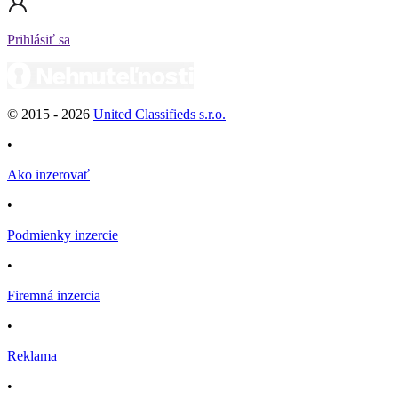
Prihlásiť sa
© 2015 -
2026
United Classifieds s.r.o.
•
Ako inzerovať
•
Podmienky inzercie
•
Firemná inzercia
•
Reklama
•