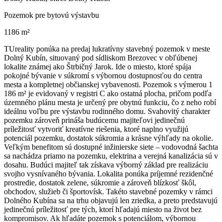
Pozemok pre bytovú výstavbu
1186 m²
TUreality ponúka na predaj lukratívny stavebný pozemok v meste
Dolný Kubín, situovaný pod sídliskom Brezovec v obľúbenej
lokalite známej ako Štrbičný Jarok. Ide o miesto, ktoré spája
pokojné bývanie v súkromí s výbornou dostupnosťou do centra
mesta a kompletnej občianskej vybavenosti. Pozemok s výmerou 1
186 m² je evidovaný v registri C ako ostatná plocha, pričom podľa
územného plánu mesta je určený pre obytnú funkciu, čo z neho robí
ideálnu voľbu pre výstavbu rodinného domu. Svahovitý charakter
pozemku zároveň prináša budúcemu majiteľovi jedinečnú
príležitosť vytvoriť kreatívne riešenia, ktoré naplno využijú
potenciál pozemku, dostatok súkromia a krásne výhľady na okolie.
Veľkým benefitom sú dostupné inžinierske siete – vodovodná šachta
sa nachádza priamo na pozemku, elektrina a verejná kanalizácia sú v
dosahu. Budúci majiteľ tak získava výborný základ pre realizáciu
svojho vysnívaného bývania. Lokalita ponúka príjemné rezidenčné
prostredie, dostatok zelene, súkromie a zároveň blízkosť škôl,
obchodov, služieb či športovísk. Takéto stavebné pozemky v rámci
Dolného Kubína sa na trhu objavujú len zriedka, a preto predstavujú
jedinečnú príležitosť pre tých, ktorí hľadajú miesto na život bez
kompromisov. Ak hľadáte pozemok s potenciálom, výbornou