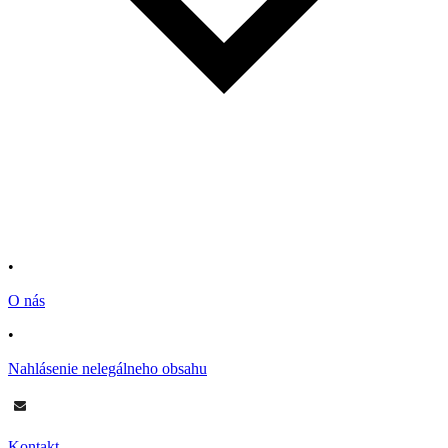
•
O nás
•
Nahlásenie nelegálneho obsahu
Kontakt