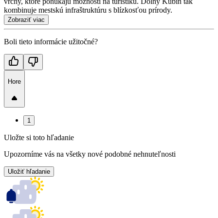
vrchy, ktoré ponúkajú možnosti na turistiku. Dolný Kubín tak
kombinuje mestskú infraštruktúru s blízkosťou prírody.
Zobraziť viac
Boli tieto informácie užitočné?
Hore
1
Uložte si toto hľadanie
Upozorníme vás na všetky nové podobné nehnuteľnosti
Uložiť hľadanie