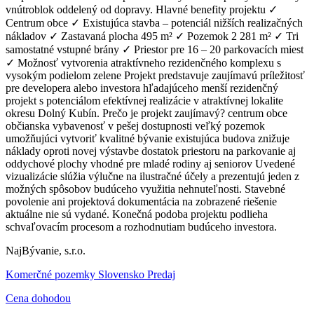
vnútroblok oddelený od dopravy. Hlavné benefity projektu ✓
Centrum obce ✓ Existujúca stavba – potenciál nižších realizačných
nákladov ✓ Zastavaná plocha 495 m² ✓ Pozemok 2 281 m² ✓ Tri
samostatné vstupné brány ✓ Priestor pre 16 – 20 parkovacích miest
✓ Možnosť vytvorenia atraktívneho rezidenčného komplexu s
vysokým podielom zelene Projekt predstavuje zaujímavú príležitosť
pre developera alebo investora hľadajúceho menší rezidenčný
projekt s potenciálom efektívnej realizácie v atraktívnej lokalite
okresu Dolný Kubín. Prečo je projekt zaujímavý? centrum obce
občianska vybavenosť v pešej dostupnosti veľký pozemok
umožňujúci vytvoriť kvalitné bývanie existujúca budova znižuje
náklady oproti novej výstavbe dostatok priestoru na parkovanie aj
oddychové plochy vhodné pre mladé rodiny aj seniorov Uvedené
vizualizácie slúžia výlučne na ilustračné účely a prezentujú jeden z
možných spôsobov budúceho využitia nehnuteľnosti. Stavebné
povolenie ani projektová dokumentácia na zobrazené riešenie
aktuálne nie sú vydané. Konečná podoba projektu podlieha
schvaľovacím procesom a rozhodnutiam budúceho investora.
NajBývanie, s.r.o.
Komerčné pozemky Slovensko Predaj
Cena dohodou