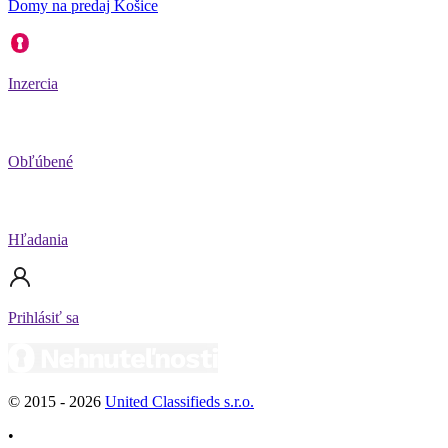
Domy na predaj Košice
Inzercia
Obľúbené
Hľadania
Prihlásiť sa
© 2015 -
2026
United Classifieds s.r.o.
•