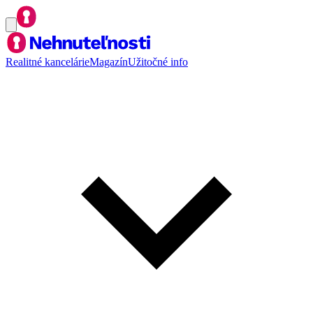
Realitné kancelárie
Magazín
Užitočné info