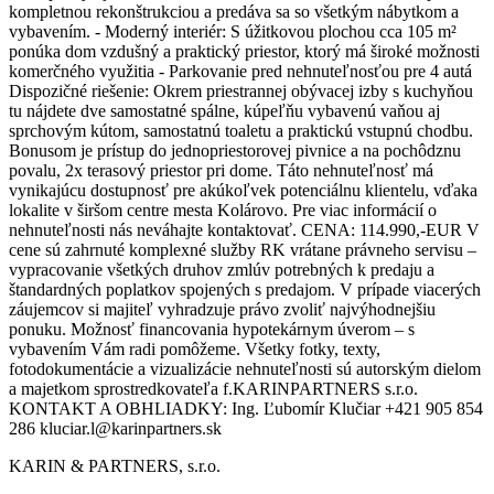
kompletnou rekonštrukciou a predáva sa so všetkým nábytkom a
vybavením. - Moderný interiér: S úžitkovou plochou cca 105 m²
ponúka dom vzdušný a praktický priestor, ktorý má široké možnosti
komerčného využitia - Parkovanie pred nehnuteľnosťou pre 4 autá
Dispozičné riešenie: Okrem priestrannej obývacej izby s kuchyňou
tu nájdete dve samostatné spálne, kúpeľňu vybavenú vaňou aj
sprchovým kútom, samostatnú toaletu a praktickú vstupnú chodbu.
Bonusom je prístup do jednopriestorovej pivnice a na pochôdznu
povalu, 2x terasový priestor pri dome. Táto nehnuteľnosť má
vynikajúcu dostupnosť pre akúkoľvek potenciálnu klientelu, vďaka
lokalite v širšom centre mesta Kolárovo. Pre viac informácií o
nehnuteľnosti nás neváhajte kontaktovať. CENA: 114.990,-EUR V
cene sú zahrnuté komplexné služby RK vrátane právneho servisu –
vypracovanie všetkých druhov zmlúv potrebných k predaju a
štandardných poplatkov spojených s predajom. V prípade viacerých
záujemcov si majiteľ vyhradzuje právo zvoliť najvýhodnejšiu
ponuku. Možnosť financovania hypotekárnym úverom – s
vybavením Vám radi pomôžeme. Všetky fotky, texty,
fotodokumentácie a vizualizácie nehnuteľnosti sú autorským dielom
a majetkom sprostredkovateľa f.KARINPARTNERS s.r.o.
KONTAKT A OBHLIADKY: Ing. Ľubomír Klučiar +421 905 854
286 kluciar.l@karinpartners.sk
KARIN & PARTNERS, s.r.o.