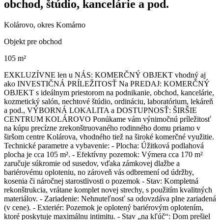
obchod, štúdio, kancelárie a pod.
Kolárovo, okres Komárno
Objekt pre obchod
105 m²
EXKLUZÍVNE len u NÁS: KOMERČNÝ OBJEKT vhodný aj
ako INVESTIČNÁ PRÍLEŽITOSŤ Na PREDAJ: KOMERČNÝ
OBJEKT s ideálnym priestorom na podnikanie, obchod, kancelárie,
kozmetický salón, nechtové štúdio, ordináciu, laboratórium, lekáreň
a pod., VÝBORNÁ LOKALITA a DOSTUPNOSŤ: ŠIRŠIE
CENTRUM KOLÁROVO Ponúkame vám výnimočnú príležitosť
na kúpu precízne zrekonštruovaného rodinného domu priamo v
širšom centre Kolárova, vhodného tiež na široké komerčné využitie.
Technické parametre a vybavenie: - Plocha: Úžitková podlahová
plocha je cca 105 m². - Efektívny pozemok: Výmera cca 170 m²
zaručuje súkromie od susedov, vďaka zámkovej dlažbe a
bariérovému oploteniu, no zároveň vás odbremení od údržby,
kosenia či náročnej starostlivosti o pozemok - Stav: Kompletná
rekonštrukcia, vrátane komplet novej strechy, s použitím kvalitných
materiálov. - Zariadenie: Nehnuteľnosť sa odovzdáva plne zariadená
(v cene). - Exteriér: Pozemok je oplotený bariérovým oplotením,
ktoré poskytuje maximálnu intimitu. - Stav „na kľúč“: Dom prešiel