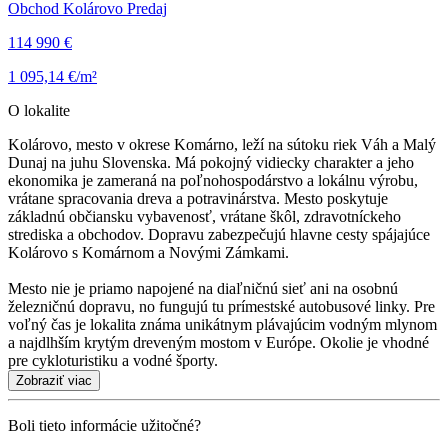
Obchod Kolárovo Predaj
114 990 €
1 095,14 €/m²
O lokalite
Kolárovo, mesto v okrese Komárno, leží na sútoku riek Váh a Malý
Dunaj na juhu Slovenska. Má pokojný vidiecky charakter a jeho
ekonomika je zameraná na poľnohospodárstvo a lokálnu výrobu,
vrátane spracovania dreva a potravinárstva. Mesto poskytuje
základnú občiansku vybavenosť, vrátane škôl, zdravotníckeho
strediska a obchodov. Dopravu zabezpečujú hlavne cesty spájajúce
Kolárovo s Komárnom a Novými Zámkami.
Mesto nie je priamo napojené na diaľničnú sieť ani na osobnú
železničnú dopravu, no fungujú tu prímestské autobusové linky. Pre
voľný čas je lokalita známa unikátnym plávajúcim vodným mlynom
a najdlhším krytým dreveným mostom v Európe. Okolie je vhodné
pre cykloturistiku a vodné športy.
Zobraziť viac
Boli tieto informácie užitočné?