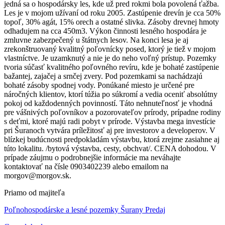
jedná sa o hospodársky les, kde už pred rokmi bola povolená ťažba.
Les je v mojom užívaní od roku 2005. Zastúpenie drevín je cca 50%
topoľ, 30% agát, 15% orech a ostatné slivka. Zásoby drevnej hmoty
odhadujem na cca 450m3. Výkon činnosti lesného hospodára je
zmluvne zabezpečený u štátnych lesov. Na konci lesa je aj
zrekonštruovaný kvalitný poľovnícky posed, ktorý je tiež v mojom
vlastníctve. Je uzamknutý a nie je do neho voľný prístup. Pozemky
tvoria súčasť kvalitného poľovného revíru, kde je bohaté zastúpenie
bažantej, zajačej a srnčej zvery. Pod pozemkami sa nachádzajú
bohaté zásoby spodnej vody. Ponúkané miesto je určené pre
náročných klientov, ktorí túžia po súkromí a vedia oceniť absolútny
pokoj od každodenných povinností. Táto nehnuteľnosť je vhodná
pre vášnivých poľovníkov a pozorovateľov prírody, prípadne rodiny
s deťmi, ktoré majú radi pobyt v prírode. Výstavba mega investície
pri Šuranoch vytvára príležitosť aj pre investorov a developerov. V
blízkej budúcnosti predpokladám výstavbu, ktorá zrejme zasiahne aj
túto lokalitu. /bytová výstavba, cesty, obchvat/. CENA dohodou. V
prípade záujmu o podrobnejšie informácie ma neváhajte
kontaktovať na čísle 0903402239 alebo emailom na
morgov@morgov.sk.
Priamo od majiteľa
Poľnohospodárske a lesné pozemky Šurany Predaj