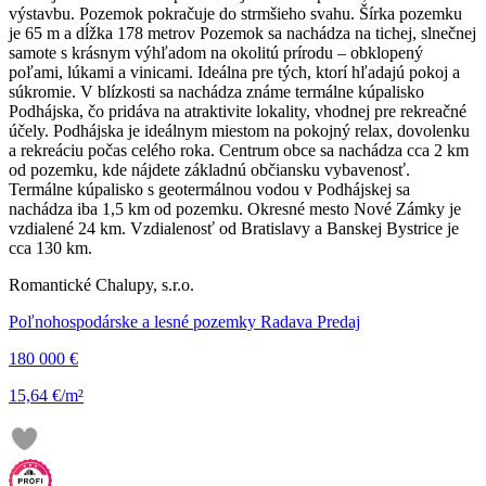
výstavbu. Pozemok pokračuje do strmšieho svahu. Šírka pozemku
je 65 m a dĺžka 178 metrov Pozemok sa nachádza na tichej, slnečnej
samote s krásnym výhľadom na okolitú prírodu – obklopený
poľami, lúkami a vinicami. Ideálna pre tých, ktorí hľadajú pokoj a
súkromie. V blízkosti sa nachádza známe termálne kúpalisko
Podhájska, čo pridáva na atraktivite lokality, vhodnej pre rekreačné
účely. Podhájska je ideálnym miestom na pokojný relax, dovolenku
a rekreáciu počas celého roka. Centrum obce sa nachádza cca 2 km
od pozemku, kde nájdete základnú občiansku vybavenosť.
Termálne kúpalisko s geotermálnou vodou v Podhájskej sa
nachádza iba 1,5 km od pozemku. Okresné mesto Nové Zámky je
vzdialené 24 km. Vzdialenosť od Bratislavy a Banskej Bystrice je
cca 130 km.
Romantické Chalupy, s.r.o.
Poľnohospodárske a lesné pozemky Radava Predaj
180 000 €
15,64 €/m²