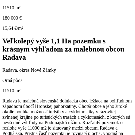
11510 m²
180 000 €
15,64 €/m²
Veľkolepý vyše 1,1 Ha pozemku s
krásnym výhľadom za malebnou obcou
Radava
Radava, okres Nové Zámky
Orná pôda
11510 m²
Radava je malebná slovenská dolniacka obec ležiaca na pohľadnom
západnom úbočí Hronskej pahorkatiny. Chotár obce a jeho široké
okolie ponúka možnosť turistiky a cykloturistiky v rázovitej
zvlnenej krajine po turistických trasách a cyklotrasách, z ktorých sú
nevšedné výhľady na Podunajskú nížinu. Rozľahlý pozemok o
rozlohe vyše 11000 m2 je situovaný medzi obcami Radava a
Podhájska. Predná časť pozemku je rovinatá plocha, vhodná na