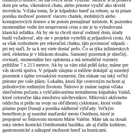
dom pre seba, víkendovú chatu, alebo priestor využiť ako skvelú
investíciu. Vďaka tomu, že je kúpalisko hneď za rohom, sa tu priam
ponúka možnosť postaviť viacero chatiek, mobilných alebo
kontajnerových domov a tie potom prenajímať turistom. K pozemku
momentálne vedie len nespevnená cesta a nie je tu vybudovaná
klasická asfaltka. Ak by ste tu chceli stavať rodinný dom, úrady
budú vyžadovať, aby ste v projekte vyriešili aj príjazdovú cestu. Ak
sa však rozhodnete pre rekreačnú chatku, táto povinnosť odpadá –
pri nej stačí, že sa k nej viete dostať pešo. Čo sa týka inžinierskych
sietí, elektrina je v blízkom dosahu. Samotný pozemok je slnečný,
rovinatý, momentálne bez oplotenia a má netradičné rozmery
približne 7 x 213 metrov. Ak by sa vám zdal príliš úzky, máme pre
vás skvelú správu. V prípade záujmu si môžete dokúpiť aj susedný
pozemok s úplne rovnakými rozmermi, čím získate raz taký veľký
priestor pre vaše plány. Lokalita, ktorá žije cestovným ruchom aj
pohodovým rodinným životom. Štúrovo je známe najmä vďaka
slnečnému počasiu a vyhľadávanému termálnemu kúpalisku Vadaš,
ktoré celoročne láka množstvo návštevníkov. Milovníci aktívneho
oddychu si prídu na svoje na obľúbenej cyklotrase, ktorá vedie
priamo popri Dunaji a ponúka nádherné výhľady. Veľkým
benefitom je aj susedné maďarské mesto Ostrihom, ktoré je
prepojené so Štúrovom mostom Márie Valérie. Máte tak na dosah
ruky nielen ikonickú Ostrihomskú baziliku, ale aj ďalšie kultúrne,
gastronomické a nákupné možnosti hneď za hranicami.