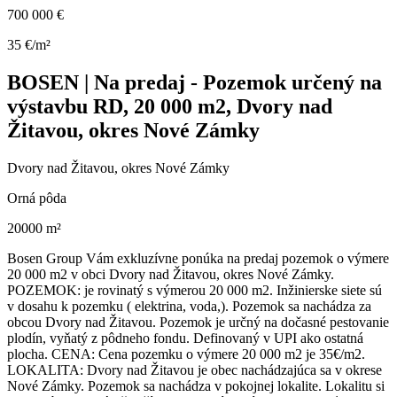
700 000 €
35 €/m²
BOSEN | Na predaj - Pozemok určený na
výstavbu RD, 20 000 m2, Dvory nad
Žitavou, okres Nové Zámky
Dvory nad Žitavou, okres Nové Zámky
Orná pôda
20000 m²
Bosen Group Vám exkluzívne ponúka na predaj pozemok o výmere
20 000 m2 v obci Dvory nad Žitavou, okres Nové Zámky.
POZEMOK: je rovinatý s výmerou 20 000 m2. Inžinierske siete sú
v dosahu k pozemku ( elektrina, voda,). Pozemok sa nachádza za
obcou Dvory nad Žitavou. Pozemok je určný na dočasné pestovanie
plodín, vyňatý z pôdneho fondu. Definovaný v UPI ako ostatná
plocha. CENA: Cena pozemku o výmere 20 000 m2 je 35€/m2.
LOKALITA: Dvory nad Žitavou je obec nachádzajúca sa v okrese
Nové Zámky. Pozemok sa nachádza v pokojnej lokalite. Lokalitu si