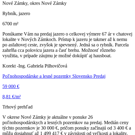
Nové Zámky, okres Nové Zámky
Rybník, jazero
6700 m²
Ponúkame Vám na predaj jazero o celkovej výmere 67 ár v chatovej
lokalite v Nových Zámkoch. Prístup k jazeru je takmer až k nemu
po asfaltovej ceste, zvyšok je spevnený. Jedná sa o rybník. Parcela
zahrŕňa cca polovicu jazera a časť brehu. Možnosť rôzneho
využitia, v prípade záujmu je možné dokúpiť aj hausboat.
Korekt -Ing. Gabriela Pilhovičová
Poľnohospodárske a lesné pozemky Slovensko Predaj
59 000 €
8,81 €/m²
Trhový prehľad
V okrese Nové Zámky je aktuálne v ponuke 26
poľnohospodárskych a lesných pozemkov na predaj. Medián ceny
týchto pozemkov je 30 000 €, pričom ponuky začínajú od 3 400 € a
môžu dosiahnuť až 1 499 417 € v závislosti od veľkosti a lokality.