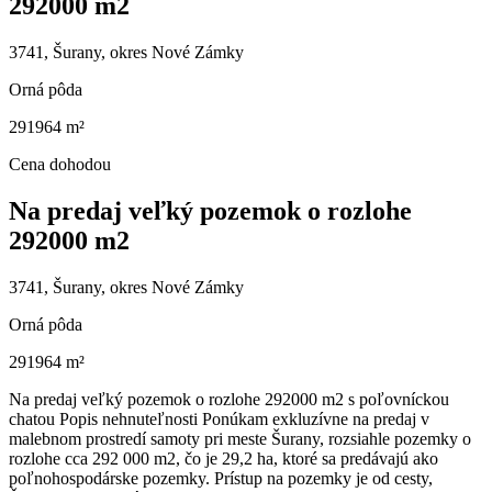
292000 m2
3741, Šurany, okres Nové Zámky
Orná pôda
291964 m²
Cena dohodou
Na predaj veľký pozemok o rozlohe
292000 m2
3741, Šurany, okres Nové Zámky
Orná pôda
291964 m²
Na predaj veľký pozemok o rozlohe 292000 m2 s poľovníckou
chatou Popis nehnuteľnosti Ponúkam exkluzívne na predaj v
malebnom prostredí samoty pri meste Šurany, rozsiahle pozemky o
rozlohe cca 292 000 m2, čo je 29,2 ha, ktoré sa predávajú ako
poľnohospodárske pozemky. Prístup na pozemky je od cesty,