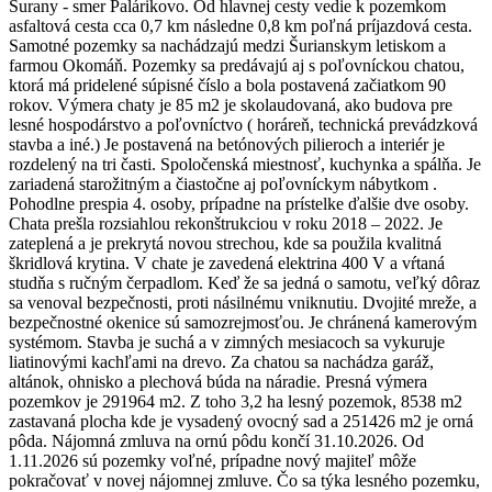
Šurany - smer Palárikovo. Od hlavnej cesty vedie k pozemkom
asfaltová cesta cca 0,7 km následne 0,8 km poľná príjazdová cesta.
Samotné pozemky sa nachádzajú medzi Šurianskym letiskom a
farmou Okomáň. Pozemky sa predávajú aj s poľovníckou chatou,
ktorá má pridelené súpisné číslo a bola postavená začiatkom 90
rokov. Výmera chaty je 85 m2 je skolaudovaná, ako budova pre
lesné hospodárstvo a poľovníctvo ( horáreň, technická prevádzková
stavba a iné.) Je postavená na betónových pilieroch a interiér je
rozdelený na tri časti. Spoločenská miestnosť, kuchynka a spálňa. Je
zariadená starožitným a čiastočne aj poľovníckym nábytkom .
Pohodlne prespia 4. osoby, prípadne na prístelke ďalšie dve osoby.
Chata prešla rozsiahlou rekonštrukciou v roku 2018 – 2022. Je
zateplená a je prekrytá novou strechou, kde sa použila kvalitná
škridlová krytina. V chate je zavedená elektrina 400 V a vŕtaná
studňa s ručným čerpadlom. Keď že sa jedná o samotu, veľký dôraz
sa venoval bezpečnosti, proti násilnému vniknutiu. Dvojité mreže, a
bezpečnostné okenice sú samozrejmosťou. Je chránená kamerovým
systémom. Stavba je suchá a v zimných mesiacoch sa vykuruje
liatinovými kachľami na drevo. Za chatou sa nachádza garáž,
altánok, ohnisko a plechová búda na náradie. Presná výmera
pozemkov je 291964 m2. Z toho 3,2 ha lesný pozemok, 8538 m2
zastavaná plocha kde je vysadený ovocný sad a 251426 m2 je orná
pôda. Nájomná zmluva na ornú pôdu končí 31.10.2026. Od
1.11.2026 sú pozemky voľné, prípadne nový majiteľ môže
pokračovať v novej nájomnej zmluve. Čo sa týka lesného pozemku,