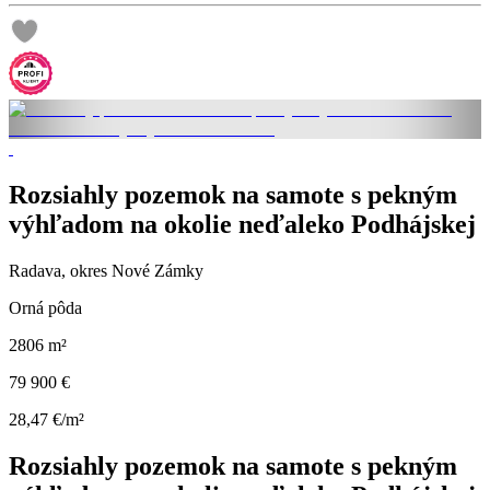
Rozsiahly pozemok na samote s pekným
výhľadom na okolie neďaleko Podhájskej
Radava, okres Nové Zámky
Orná pôda
2806 m²
79 900 €
28,47 €/m²
Rozsiahly pozemok na samote s pekným