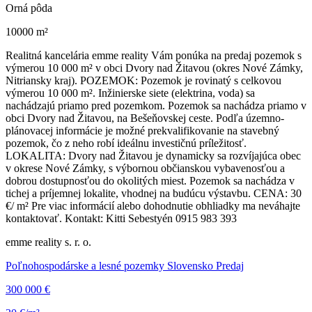
Orná pôda
10000 m²
Realitná kancelária emme reality Vám ponúka na predaj pozemok s
výmerou 10 000 m² v obci Dvory nad Žitavou (okres Nové Zámky,
Nitriansky kraj). POZEMOK: Pozemok je rovinatý s celkovou
výmerou 10 000 m². Inžinierske siete (elektrina, voda) sa
nachádzajú priamo pred pozemkom. Pozemok sa nachádza priamo v
obci Dvory nad Žitavou, na Bešeňovskej ceste. Podľa územno-
plánovacej informácie je možné prekvalifikovanie na stavebný
pozemok, čo z neho robí ideálnu investičnú príležitosť.
LOKALITA: Dvory nad Žitavou je dynamicky sa rozvíjajúca obec
v okrese Nové Zámky, s výbornou občianskou vybavenosťou a
dobrou dostupnosťou do okolitých miest. Pozemok sa nachádza v
tichej a príjemnej lokalite, vhodnej na budúcu výstavbu. CENA: 30
€/ m² Pre viac informácií alebo dohodnutie obhliadky ma neváhajte
kontaktovať. Kontakt: Kitti Sebestyén 0915 983 393
emme reality s. r. o.
Poľnohospodárske a lesné pozemky Slovensko Predaj
300 000 €