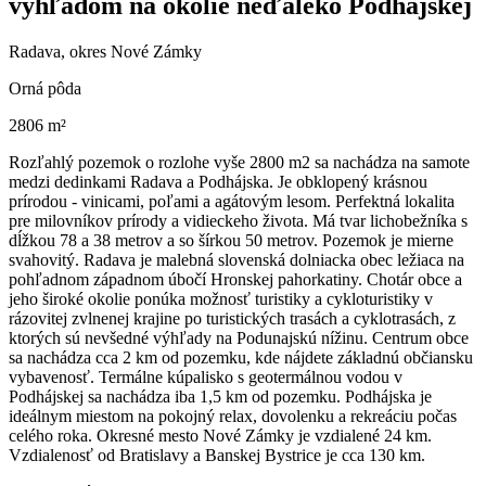
výhľadom na okolie neďaleko Podhájskej
Radava, okres Nové Zámky
Orná pôda
2806 m²
Rozľahlý pozemok o rozlohe vyše 2800 m2 sa nachádza na samote
medzi dedinkami Radava a Podhájska. Je obklopený krásnou
prírodou - vinicami, poľami a agátovým lesom. Perfektná lokalita
pre milovníkov prírody a vidieckeho života. Má tvar lichobežníka s
dĺžkou 78 a 38 metrov a so šírkou 50 metrov. Pozemok je mierne
svahovitý. Radava je malebná slovenská dolniacka obec ležiaca na
pohľadnom západnom úbočí Hronskej pahorkatiny. Chotár obce a
jeho široké okolie ponúka možnosť turistiky a cykloturistiky v
rázovitej zvlnenej krajine po turistických trasách a cyklotrasách, z
ktorých sú nevšedné výhľady na Podunajskú nížinu. Centrum obce
sa nachádza cca 2 km od pozemku, kde nájdete základnú občiansku
vybavenosť. Termálne kúpalisko s geotermálnou vodou v
Podhájskej sa nachádza iba 1,5 km od pozemku. Podhájska je
ideálnym miestom na pokojný relax, dovolenku a rekreáciu počas
celého roka. Okresné mesto Nové Zámky je vzdialené 24 km.
Vzdialenosť od Bratislavy a Banskej Bystrice je cca 130 km.