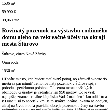
1536 m²
59 990 €
39,06 €/m²
Rovinatý pozemok na výstavbu rodinného
domu alebo na rekreačné účely na okraji
mesta Štúrovo
Štúrovo, okres Nové Zámky
Orná pôda
1536 m²
Hľadáte miesto, kde budete mať svätý pokoj, no zároveň skočíte do
mesta za pár minút? Tento rovinatý pozemok v Štúrove spája
pohodu s perfektnou polohou. Od centra mesta a všetkých
obchodov či úradov je vzdialený len 950 metrov. Čo je však
najlepšie, známe termálne kúpalisko Vadaš máte len 1 km odtiaľto a
k Dunaju sú to necelé 2 km. Je to skrátka ideálna lokalita na oddych,
ale aj na život. Podľa pravidiel obce je pozemok určený na stavbu
rodinných domov, no má oveľa širšie využitie. Môžete si tu postaviť