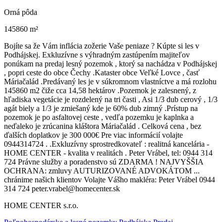
Orná pôda
145860 m²
Bojíte sa že Vám inflácia zožerie Vaše peniaze ? Kúpte si les v
Podhájskej. Exkluzívne s výhradným zastúpením majiteľov
ponúkam na predaj lesný pozemok , ktorý sa nachádza v Podhájskej
, popri ceste do obce Čechy .Kataster obce Veľké Lovce , časť
Máriačalád .Predávaný les je v súkromnom vlastníctve a má rozlohu
145860 m2 čiže cca 14,58 hektárov .Pozemok je zalesnený, z
hľadiska vegetácie je rozdelený na tri časti , Asi 1/3 dub cerový , 1/3
agát biely a 1/3 je zmiešaný kde je 60% dub zimný .Prístup na
pozemok je po asfaltovej ceste , vedľa pozemku je kaplnka a
neďaleko je zrúcanina kláštora Máriačalád . Celková cena , bez
ďalších doplatkov je 300 000€ Pre viac informácií volajte
0944314724 . .Exkluzívny sprostredkovateľ : realitná kancelária -
HOME CENTER - kvalita v realitách . Peter Vrábel, tel: 0944 314
724 Právne služby a poradenstvo sú ZDARMA ! NAJVYŠŠIA
OCHRANA: zmluvy AUTURIZOVANÉ ADVOKÁTOM ...
chránime našich klientov Volajte Vášho makléra: Peter Vrábel 0944
314 724 peter.vrabel@homecenter.sk
HOME CENTER s.r.o.