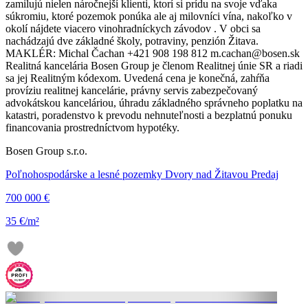
zamilujú nielen náročnejší klienti, ktorí si prídu na svoje vďaka
súkromiu, ktoré pozemok ponúka ale aj milovníci vína, nakoľko v
okolí nájdete viacero vinohradníckych závodov . V obci sa
nachádzajú dve základné školy, potraviny, penzión Žitava.
MAKLÉR: Michal Čachan +421 908 198 812 m.cachan@bosen.sk
Realitná kancelária Bosen Group je členom Realitnej únie SR a riadi
sa jej Realitným kódexom. Uvedená cena je konečná, zahŕňa
províziu realitnej kancelárie, právny servis zabezpečovaný
advokátskou kanceláriou, úhradu základného správneho poplatku na
katastri, poradenstvo k prevodu nehnuteľnosti a bezplatnú ponuku
financovania prostredníctvom hypotéky.
Bosen Group s.r.o.
Poľnohospodárske a lesné pozemky Dvory nad Žitavou Predaj
700 000 €
35 €/m²