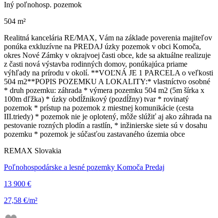
Iný poľnohosp. pozemok
504 m²
Realitná kancelária RE/​MAX, Vám na základe poverenia majiteľov
ponúka exkluzívne na PREDAJ úzky pozemok v obci Komoča,
okres Nové Zámky v okrajvoej časti obce, kde sa aktuálne realizuje
z časti nová výstavba rodinných domov, ponúkajúca priame
výhľady na prírodu v okolí. **VOĽNÁ JE 1 PARCELA o veľkosti
504 m2** ​POPIS POZEMKU A LOKALITY:​ * vlastníctvo osobné
* druh pozemku: záhrada * výmera pozemku 504 m2 (5m šírka x
100m dľžka) * úzky obdĺžnikový (pozdĺžny) tvar * rovinatý
pozemok * prístup na pozemok z miestnej komunikácie (cesta
III.triedy) * pozemok nie je oplotený, môže slúžiť aj ako záhrada na
pestovanie rozných plodín a rastlín, * inžinierske siete sú v dosahu
pozemku * pozemok je súčasťou zastavaného územia obce
REMAX Slovakia
Poľnohospodárske a lesné pozemky Komoča Predaj
13 900 €
27,58 €/m²