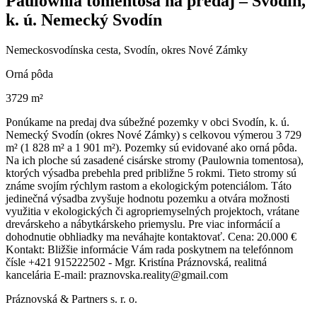
Paulownia tomentosa na predaj – Svodín,
k. ú. Nemecký Svodín
Nemeckosvodínska cesta, Svodín, okres Nové Zámky
Orná pôda
3729 m²
Ponúkame na predaj dva súbežné pozemky v obci Svodín, k. ú.
Nemecký Svodín (okres Nové Zámky) s celkovou výmerou 3 729
m² (1 828 m² a 1 901 m²). Pozemky sú evidované ako orná pôda.
Na ich ploche sú zasadené cisárske stromy (Paulownia tomentosa),
ktorých výsadba prebehla pred približne 5 rokmi. Tieto stromy sú
známe svojím rýchlym rastom a ekologickým potenciálom. Táto
jedinečná výsadba zvyšuje hodnotu pozemku a otvára možnosti
využitia v ekologických či agropriemyselných projektoch, vrátane
drevárskeho a nábytkárskeho priemyslu. Pre viac informácií a
dohodnutie obhliadky ma neváhajte kontaktovať. Cena: 20.000 €
Kontakt: Bližšie informácie Vám rada poskytnem na telefónnom
čísle +421 915222502 - Mgr. Kristína Práznovská, realitná
kancelária E-mail: praznovska.reality@gmail.com
Práznovská & Partners s. r. o.