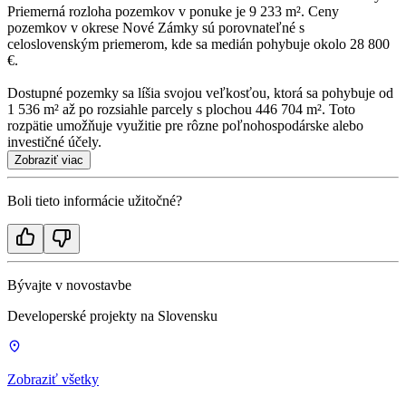
Priemerná rozloha pozemkov v ponuke je 9 233 m². Ceny
pozemkov v okrese Nové Zámky sú porovnateľné s
celoslovenským priemerom, kde sa medián pohybuje okolo 28 800
€.
Dostupné pozemky sa líšia svojou veľkosťou, ktorá sa pohybuje od
1 536 m² až po rozsiahle parcely s plochou 446 704 m². Toto
rozpätie umožňuje využitie pre rôzne poľnohospodárske alebo
investičné účely.
Zobraziť viac
Boli tieto informácie užitočné?
Bývajte v novostavbe
Developerské projekty na Slovensku
Zobraziť všetky