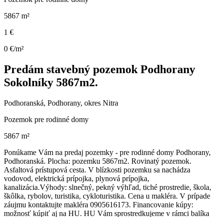
5867 m²
1 €
0 €/m²
Predám stavebný pozemok Podhorany
Sokolníky 5867m2.
Podhoranská, Podhorany, okres Nitra
Pozemok pre rodinné domy
5867 m²
Ponúkame Vám na predaj pozemky - pre rodinné domy Podhorany,
Podhoranská. Plocha: pozemku 5867m2. Rovinatý pozemok.
Asfaltová prístupová cesta. V blízkosti pozemku sa nachádza
vodovod, elektrická prípojka, plynová prípojka,
kanalizácia.Výhody: slnečný, pekný výhľad, tiché prostredie, škola,
škôlka, rybolov, turistika, cykloturistika. Cena u makléra. V prípade
záujmu kontaktujte makléra 0905616173. Financovanie kúpy:
možnosť kúpiť aj na HU. HU Vám sprostredkujeme v rámci balíka