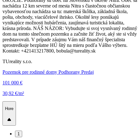
OKOLIE: Podhorany sú obec na Slovensku v okrese Nitra. Obec sa
nachádza 12 km severne od mesta Nitra s čiastočnou občianskou
vybavenosťou nachádza sa tu: materská škôlka, základná škola,
pošta, obchody, viacúčelové ihrisko. Okolité lesy ponúkajú
vynikajúce možnosti hubárčenia, zaujímavá turistická lokalita,
krásna príroda. NÁŠ NÁZOR: Vybudujte si svoj vysnívaný rodinný
dom na tomto slnečnom pozemku a začnite žiť život, aký ste si vždy
predstavovali. V prípade záujmu Vám náš finančný špecialista
sprostredkuje bezplatne HÚ šitý na mieru podľa Vášho výberu.
Kontakt: +421413217800, bobula@tureality.sk
TUreality s.r.o.
Pozemok pre rodinné domy Podhorany Predaj
101 000 €
30,92 €/m²
Hore
1