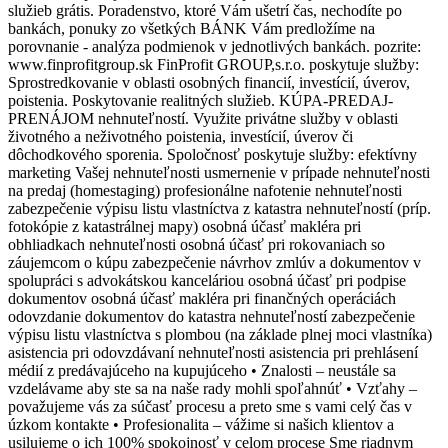
služieb grátis. Poradenstvo, ktoré Vám ušetrí čas, nechodíte po
bankách, ponuky zo všetkých BÁNK Vám predložíme na
porovnanie - analýza podmienok v jednotlivých bankách. pozrite:
www.finprofitgroup.sk FinProfit GROUP,s.r.o. poskytuje služby:
Sprostredkovanie v oblasti osobných financií, investícií, úverov,
poistenia. Poskytovanie realitných služieb. KÚPA-PREDAJ-
PRENÁJOM nehnuteľností. Využite privátne služby v oblasti
životného a neživotného poistenia, investícií, úverov či
dôchodkového sporenia. Spoločnosť poskytuje služby: efektívny
marketing Vašej nehnuteľnosti usmernenie v prípade nehnuteľnosti
na predaj (homestaging) profesionálne nafotenie nehnuteľnosti
zabezpečenie výpisu listu vlastníctva z katastra nehnuteľností (príp.
fotokópie z katastrálnej mapy) osobná účasť makléra pri
obhliadkach nehnuteľnosti osobná účasť pri rokovaniach so
záujemcom o kúpu zabezpečenie návrhov zmlúv a dokumentov v
spolupráci s advokátskou kanceláriou osobná účasť pri podpise
dokumentov osobná účasť makléra pri finančných operáciách
odovzdanie dokumentov do katastra nehnuteľností zabezpečenie
výpisu listu vlastníctva s plombou (na základe plnej moci vlastníka)
asistencia pri odovzdávaní nehnuteľnosti asistencia pri prehlásení
médií z predávajúceho na kupujúceho • Znalosti – neustále sa
vzdelávame aby ste sa na naše rady mohli spoľahnúť • Vzťahy –
považujeme vás za súčasť procesu a preto sme s vami celý čas v
úzkom kontakte • Profesionalita – vážime si našich klientov a
usilujeme o ich 100% spokojnosť v celom procese Sme riadnym