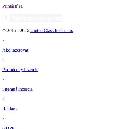
Prihlásiť sa
© 2015 -
2026
United Classifieds s.r.o.
•
Ako inzerovať
•
Podmienky inzercie
•
Firemná inzercia
•
Reklama
•
GDPR