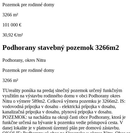
Pozemok pre rodinné domy
3266 m²
101 000 €
30,92 €/m²
Podhorany stavebný pozemok 3266m2
Podhorany, okres Nitra
Pozemok pre rodinné domy
3266 m²
TUreality ponúka na predaj slnečný pozemok určený funkčným
využitím na výstavbu rodinného domu v obci Podhorany okres
Nitra o výmere 589m2. Celková výmera pozemku je 3266m2. IS:
vodovodná prípojka v dosahu - elektrická prípojka v dosahu,
kanalizačná prípojka v dosahu, plynová prípojka v dosahu.
POZEMOK: sa nachádza na okraji časti obce Podhorany, ktorá je
funkčne určená na bývanie k pozemku vedie prístupová cesta. V
danej lokalite je v platnosti územný plán pre domovú zástavbu.