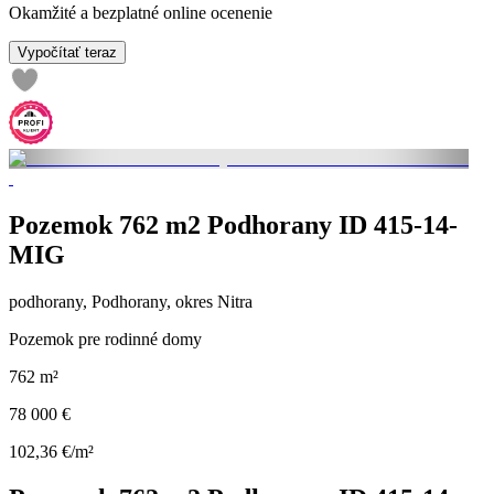
Okamžité a bezplatné online ocenenie
Vypočítať teraz
Pozemok 762 m2 Podhorany ID 415-14-
MIG
podhorany, Podhorany, okres Nitra
Pozemok pre rodinné domy
762 m²
78 000 €
102,36 €/m²