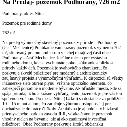
Na Predaj- pozemok Podhorany, 726 m2
Podhorany, okres Nitra
Pozemok pre rodinné domy
762 m²
Na predaj výnimočný stavebný pozemok v prírode – Podhorany
(časť Mechenice) Ponúkame vám krásny pozemok s výmerou 762
m², situovaný priamo pod lesom v tichej okrajovej časti obce
Podhorany – časť Mechenice. Ideálne miesto pre výstavbu
rodinného domu, kde si vychutnáte pokoj, súkromie a blízkosť
prírody každý deň. Pozemok je svahovitého charakteru, čo
poskytuje skvelú príležitosť pre moderný a architektonicky
zaujímavý projekt s výnimočnými výhľadmi. K dispozícii sú všetky
inžinierske siete okrem plynu, vrátane optického internetu, čo
zabezpečí pohodlné a moderné bývanie. Ak hľadáte miesto, kde sa
spája príroda, ticho a krásne výhľady, tento pozemok je pre vás tou
správnou voľbou. Do mesta Nitra (14 km) sa dostanete za približne
10 – 15 minút autom, čo zaručuje výbornú dostupnosť aj pre
dochádzanie do práce či školy. Atraktívna je aj poloha v blízkosti
priemyselného parku a závodu JLR, vďaka čomu je pozemok
vhodný nielen na bývanie, ale aj ako zaujímavá investičná
príležitosť. Obec Podhorany poskytuje širokú občiansku