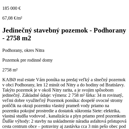
185 000 €
67,08 €/m²
Jedinečný stavebný pozemok - Podhorany
- 2758 m2
Podhorany, okres Nitra
Pozemok pre rodinné domy
2758 m²
KABØ real estate Vám ponúka na predaj veľký a slnečný pozemok
v obci Podhorany, len 12 minút od Nitry a do hodiny od Bratislavy.
Takýto pozemok je v okolí Nitry rarita, a je svojim spôsobom
jedinečný. Základné údaje: výmera: 2 758 m² šírka: 34 m rovinatý,
veľmi dobre využiteľný Pozemok ponúka: dospelé ovocné stromy
potôčik na okraji pozemku vlastný prameň vody priamo na
pozemku pokojné prostredie a dostatok súkromia Siete: elektrika,
vlastná studňa vodovod , kanalizácia a plyn priamo pred pozemkom
Ďalšie výhody: 2 stavby na uskladnenie náradia asfaltová prístupová
cesta centrum obce – potraviny aj zastávka cca 3 min pešo obec pod