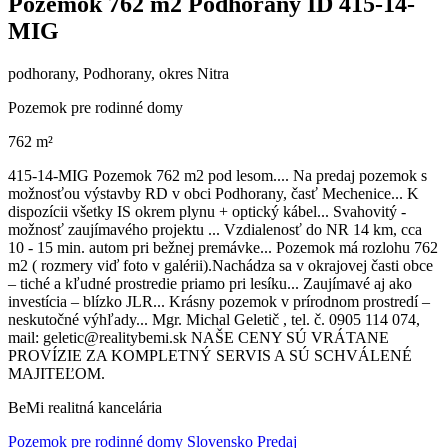
Pozemok 762 m2 Podhorany ID 415-14-
MIG
podhorany, Podhorany, okres Nitra
Pozemok pre rodinné domy
762 m²
415-14-MIG Pozemok 762 m2 pod lesom.... Na predaj pozemok s
možnosťou výstavby RD v obci Podhorany, časť Mechenice... K
dispozícii všetky IS okrem plynu + optický kábel... Svahovitý -
možnosť zaujímavého projektu ... Vzdialenosť do NR 14 km, cca
10 - 15 min. autom pri bežnej premávke... Pozemok má rozlohu 762
m2 ( rozmery viď foto v galérii).Nachádza sa v okrajovej časti obce
– tiché a kľudné prostredie priamo pri lesíku... Zaujímavé aj ako
investícia – blízko JLR... Krásny pozemok v prírodnom prostredí –
neskutočné výhľady... Mgr. Michal Geletič , tel. č. 0905 114 074,
mail: geletic@realitybemi.sk NAŠE CENY SÚ VRÁTANE
PROVÍZIE ZA KOMPLETNÝ SERVIS A SÚ SCHVÁLENÉ
MAJITEĽOM.
BeMi realitná kancelária
Pozemok pre rodinné domy Slovensko Predaj