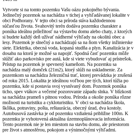
Vytvorte si na tomto pozemku Vašu oázu pokojného bývania.
Jedinečný pozemok sa nachádza v tichej a vyhľadávanej lokalite v
obci Podhorany. V tejto obci sa príroda stáva každodennou
súčasťou života. Svahovitý terén dodáva pozemku charakter a
ponúka ideálnu príležitosť na výstavbu domu alebo chaty, z ktorých
si budete každý deň užívať nádherné výhľady na okolitú obec a
lesy. Pozemok je slnečný a nachádzajú sa na ňom všetky inžinierske
siete. Elektrika, obecná voda, kopaná studňa a plyn. Kanalizácia je v
dosahu na ktorú je možné sa napojiť. Spodná časť pozemku môže
slúžiť ako parkovisko pre autá, kde si viete vybudovať aj prístrešok.
Prístup na pozemok je spevnený kameňom. Na pozemku sa
nachádza malý domček (21m2), ktorý slúži na uskladnenie. Za
pozemkom sa nachádza železničná trať, ktorej prevádzka je zrušená
od roku 2015. Lokalita je ideálnou voľbou pre tých, ktorí túžia po
pozemku, kde si postavia svoj vysnívaný dom. Pozemok ponúka
ticho, spev vtákov a večerné pozorovanie západu slnka. V blízkosti
sa nachádza prameň s pitnou vodou. Príroda a okolie ponúka rôzne
možnosti na turistiku a cykloturistiku. V obci sa nachádza škola,
škôlka, potraviny, pošta, reštaurácia, obecný úrad, dva kostoly.
Autobusová zastávka je od pozemku vzdialená približne 100m. K
pozemku je vyhotovená aktuálna územnoplánovacia informácia.
Tento pozemok nie je len miestom na stavbu domu, ale priestorom
pre život s atmosférou, pokojom a výnimočnými výhľadmi.