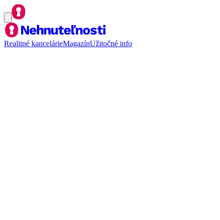
Realitné kancelárie
Magazín
Užitočné info