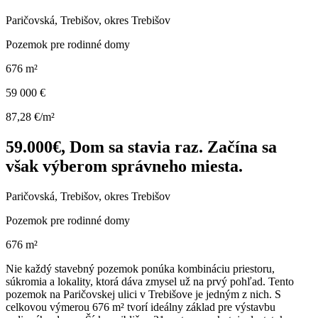
Paričovská, Trebišov, okres Trebišov
Pozemok pre rodinné domy
676 m²
59 000 €
87,28 €/m²
59.000€, Dom sa stavia raz. Začína sa
však výberom správneho miesta.
Paričovská, Trebišov, okres Trebišov
Pozemok pre rodinné domy
676 m²
Nie každý stavebný pozemok ponúka kombináciu priestoru,
súkromia a lokality, ktorá dáva zmysel už na prvý pohľad. Tento
pozemok na Paričovskej ulici v Trebišove je jedným z nich. S
celkovou výmerou 676 m² tvorí ideálny základ pre výstavbu