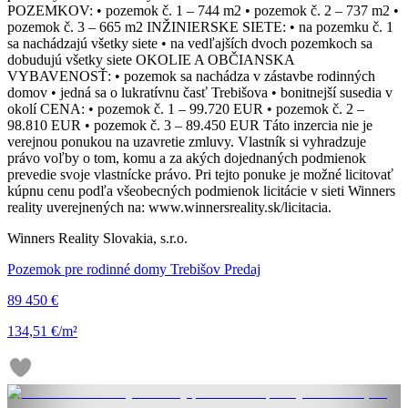
POZEMKOV: • pozemok č. 1 – 744 m2 • pozemok č. 2 – 737 m2 •
pozemok č. 3 – 665 m2 INŽINIERSKE SIETE: • na pozemku č. 1
sa nachádzajú všetky siete • na vedľajších dvoch pozemkoch sa
dobudujú všetky siete OKOLIE A OBČIANSKA
VYBAVENOSŤ: • pozemok sa nachádza v zástavbe rodinných
domov • jedná sa o lukratívnu časť Trebišova • bonitnejší susedia v
okolí CENA: • pozemok č. 1 – 99.720 EUR • pozemok č. 2 –
98.810 EUR • pozemok č. 3 – 89.450 EUR Táto inzercia nie je
verejnou ponukou na uzavretie zmluvy. Vlastník si vyhradzuje
právo voľby o tom, komu a za akých dojednaných podmienok
prevedie svoje vlastnícke právo. Pri tejto ponuke je možné licitovať
kúpnu cenu podľa všeobecných podmienok licitácie v sieti Winners
reality uverejnených na: www.winnersreality.sk/licitacia.
Winners Reality Slovakia, s.r.o.
Pozemok pre rodinné domy Trebišov Predaj
89 450 €
134,51 €/m²