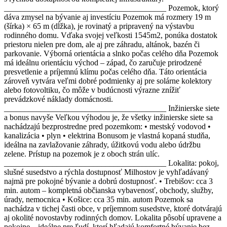
________________________________________ Pozemok, ktorý
dáva zmysel na bývanie aj investíciu Pozemok má rozmery 19 m
(šírka) × 65 m (dĺžka), je rovinatý a pripravený na výstavbu
rodinného domu. Vďaka svojej veľkosti 1545m2, ponúka dostatok
priestoru nielen pre dom, ale aj pre záhradu, altánok, bazén či
parkovanie. Výborná orientácia a slnko počas celého dňa Pozemok
má ideálnu orientáciu východ – západ, čo zaručuje prirodzené
presvetlenie a príjemnú klímu počas celého dňa. Táto orientácia
zároveň vytvára veľmi dobré podmienky aj pre solárne kolektory
alebo fotovoltiku, čo môže v budúcnosti výrazne znížiť
prevádzkové náklady domácnosti.
________________________________________ Inžinierske siete
a bonus navyše Veľkou výhodou je, že všetky inžinierske siete sa
nachádzajú bezprostredne pred pozemkom: • mestský vodovod •
kanalizácia • plyn • elektrina Bonusom je vlastná kopaná studňa,
ideálna na zavlažovanie záhrady, úžitkovú vodu alebo údržbu
zelene. Prístup na pozemok je z oboch strán ulíc.
________________________________________ Lokalita: pokoj,
slušné susedstvo a rýchla dostupnosť Milhostov je vyhľadávaný
najmä pre pokojné bývanie a dobrú dostupnosť. • Trebišov: cca 3
min. autom – kompletná občianska vybavenosť, obchody, služby,
úrady, nemocnica • Košice: cca 35 min. autom Pozemok sa
nachádza v tichej časti obce, v príjemnom susedstve, ktoré dotvárajú
aj okolité novostavby rodinných domov. Lokalita pôsobí upravene a
pokojne – ideálne pre ľudí, ktorí hľadajú komfortné bývanie bez