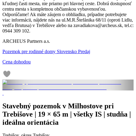
kľudnej časti mesta, nie priamo pri hlavnej ceste. Dobrá dostupnosť
centra mesta s kompletnou občianskou vybavenosťou.
Odporúčame! Ak máte záujem o obhliadku, prípadne potrebujete
viac informácii, nájdete nás na ul.M.R.Štefánika 68/11 (oproti Lidlu,
vedľa Brutusa) v Trebišove alebo na zavadiakova@archeus.sk, tel.c:
0944 309 102.
ARCHEUS Partners a.s.
Pozemok pre rodinné domy Slovensko Predaj
Cena dohodou
Stavebný pozemok v Milhostove pri
Trebišove | 19 × 65 m | všetky IS | studňa |
ideálna orientácia
Trebišov, okres Trebišov