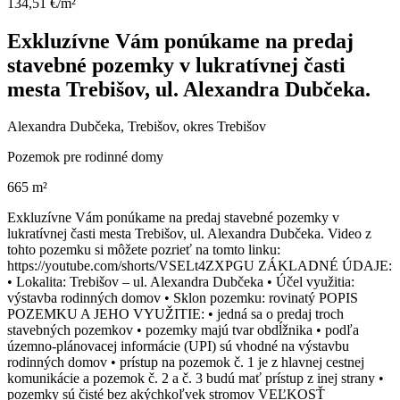
134,51 €/m²
Exkluzívne Vám ponúkame na predaj
stavebné pozemky v lukratívnej časti
mesta Trebišov, ul. Alexandra Dubčeka.
Alexandra Dubčeka, Trebišov, okres Trebišov
Pozemok pre rodinné domy
665 m²
Exkluzívne Vám ponúkame na predaj stavebné pozemky v
lukratívnej časti mesta Trebišov, ul. Alexandra Dubčeka. Video z
tohto pozemku si môžete pozrieť na tomto linku:
https://youtube.com/shorts/VSELt4ZXPGU ZÁKLADNÉ ÚDAJE:
• Lokalita: Trebišov – ul. Alexandra Dubčeka • Účel využitia:
výstavba rodinných domov • Sklon pozemku: rovinatý POPIS
POZEMKU A JEHO VYUŽITIE: • jedná sa o predaj troch
stavebných pozemkov • pozemky majú tvar obdĺžnika • podľa
územno-plánovacej informácie (UPI) sú vhodné na výstavbu
rodinných domov • prístup na pozemok č. 1 je z hlavnej cestnej
komunikácie a pozemok č. 2 a č. 3 budú mať prístup z inej strany •
pozemky sú čisté bez akýchkoľvek stromov VEĽKOSŤ