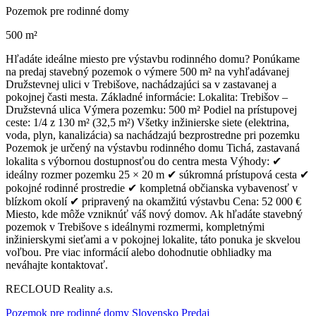
Pozemok pre rodinné domy
500 m²
Hľadáte ideálne miesto pre výstavbu rodinného domu? Ponúkame
na predaj stavebný pozemok o výmere 500 m² na vyhľadávanej
Družstevnej ulici v Trebišove, nachádzajúci sa v zastavanej a
pokojnej časti mesta. Základné informácie: Lokalita: Trebišov –
Družstevná ulica Výmera pozemku: 500 m² Podiel na prístupovej
ceste: 1/4 z 130 m² (32,5 m²) Všetky inžinierske siete (elektrina,
voda, plyn, kanalizácia) sa nachádzajú bezprostredne pri pozemku
Pozemok je určený na výstavbu rodinného domu Tichá, zastavaná
lokalita s výbornou dostupnosťou do centra mesta Výhody: ✔
ideálny rozmer pozemku 25 × 20 m ✔ súkromná prístupová cesta ✔
pokojné rodinné prostredie ✔ kompletná občianska vybavenosť v
blízkom okolí ✔ pripravený na okamžitú výstavbu Cena: 52 000 €
Miesto, kde môže vzniknúť váš nový domov. Ak hľadáte stavebný
pozemok v Trebišove s ideálnymi rozmermi, kompletnými
inžinierskymi sieťami a v pokojnej lokalite, táto ponuka je skvelou
voľbou. Pre viac informácií alebo dohodnutie obhliadky ma
neváhajte kontaktovať.
RECLOUD Reality a.s.
Pozemok pre rodinné domy Slovensko Predaj