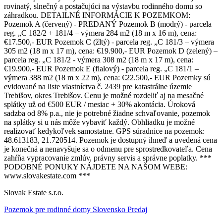
rovinatý, slnečný a postačujúci na výstavbu rodinného domu so
záhradkou. DETAILNÉ INFORMÁCIE K POZEMKOM:
Pozemok A (červený) - PREDANÝ Pozemok B (modrý) - parcela
reg. „C 182/2 + 181/4 – výmera 284 m2 (18 m x 16 m), cena:
€17.500,- EUR Pozemok C (žltý) - parcela reg. „C 181/3 – výmera
305 m2 (18 m x 17 m), cena: €19.900,- EUR Pozemok D (zelený) –
parcela reg. „C 181/2 - výmera 308 m2 (18 m x 17 m), cena:
€19.900,- EUR Pozemok E (fialový) - parcela reg. „C 181/1 –
výmera 388 m2 (18 m x 22 m), cena: €22.500,- EUR Pozemky sú
evidované na liste vlastníctva č. 2439 pre katastrálne územie
Trebišov, okres Trebišov. Cenu je možné rozdeliť aj na mesačné
splátky už od €500 EUR / mesiac + 30% akontácia. Úroková
sadzba od 8% p.a., nie je potrebné žiadne schvaľovanie, pozemok
na splátky si u nás môže vybaviť každý. Obhliadku je možné
realizovať kedykoľvek samostatne. GPS súradnice na pozemok:
48.613183, 21.720514. Pozemok je dostupný ihneď a uvedená cena
je konečná a nenavyšuje sa o odmenu pre sprostredkovateľa. Cena
zahŕňa vypracovanie zmlúv, právny servis a správne poplatky. ***
PODOBNÉ PONUKY NÁJDETE NA NAŠOM WEBE:
www.slovakestate.com ***
Slovak Estate s.r.o.
Pozemok pre rodinné domy Slovensko Predaj