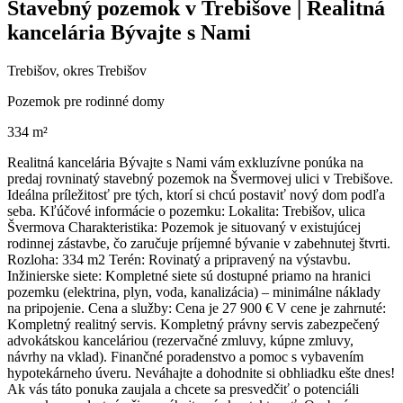
Stavebný pozemok v Trebišove | Realitná
kancelária Bývajte s Nami
Trebišov, okres Trebišov
Pozemok pre rodinné domy
334 m²
Realitná kancelária Bývajte s Nami vám exkluzívne ponúka na
predaj rovninatý stavebný pozemok na Švermovej ulici v Trebišove.
Ideálna príležitosť pre tých, ktorí si chcú postaviť nový dom podľa
seba. Kľúčové informácie o pozemku: Lokalita: Trebišov, ulica
Švermova Charakteristika: Pozemok je situovaný v existujúcej
rodinnej zástavbe, čo zaručuje príjemné bývanie v zabehnutej štvrti.
Rozloha: 334 m2 Terén: Rovinatý a pripravený na výstavbu.
Inžinierske siete: Kompletné siete sú dostupné priamo na hranici
pozemku (elektrina, plyn, voda, kanalizácia) – minimálne náklady
na pripojenie. Cena a služby: Cena je 27 900 € V cene je zahrnuté:
Kompletný realitný servis. Kompletný právny servis zabezpečený
advokátskou kanceláriou (rezervačné zmluvy, kúpne zmluvy,
návrhy na vklad). Finančné poradenstvo a pomoc s vybavením
hypotekárneho úveru. Neváhajte a dohodnite si obhliadku ešte dnes!
Ak vás táto ponuka zaujala a chcete sa presvedčiť o potenciáli