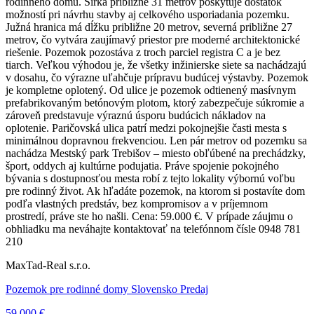
rodinného domu. Šírka približne 31 metrov poskytuje dostatok
možností pri návrhu stavby aj celkového usporiadania pozemku.
Južná hranica má dĺžku približne 20 metrov, severná približne 27
metrov, čo vytvára zaujímavý priestor pre moderné architektonické
riešenie. Pozemok pozostáva z troch parciel registra C a je bez
tiarch. Veľkou výhodou je, že všetky inžinierske siete sa nachádzajú
v dosahu, čo výrazne uľahčuje prípravu budúcej výstavby. Pozemok
je kompletne oplotený. Od ulice je pozemok odtienený masívnym
prefabrikovaným betónovým plotom, ktorý zabezpečuje súkromie a
zároveň predstavuje výraznú úsporu budúcich nákladov na
oplotenie. Paričovská ulica patrí medzi pokojnejšie časti mesta s
minimálnou dopravnou frekvenciou. Len pár metrov od pozemku sa
nachádza Mestský park Trebišov – miesto obľúbené na prechádzky,
šport, oddych aj kultúrne podujatia. Práve spojenie pokojného
bývania s dostupnosťou mesta robí z tejto lokality výbornú voľbu
pre rodinný život. Ak hľadáte pozemok, na ktorom si postavíte dom
podľa vlastných predstáv, bez kompromisov a v príjemnom
prostredí, práve ste ho našli. Cena: 59.000 €. V prípade záujmu o
obhliadku ma neváhajte kontaktovať na telefónnom čísle 0948 781
210
MaxTad-Real s.r.o.
Pozemok pre rodinné domy Slovensko Predaj
59 000 €