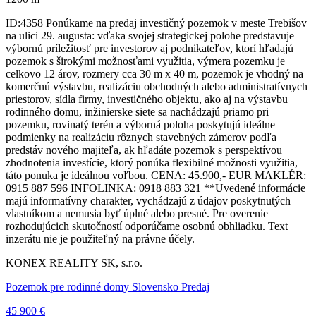
ID:4358 Ponúkame na predaj investičný pozemok v meste Trebišov
na ulici 29. augusta: vďaka svojej strategickej polohe predstavuje
výbornú príležitosť pre investorov aj podnikateľov, ktorí hľadajú
pozemok s širokými možnosťami využitia, výmera pozemku je
celkovo 12 árov, rozmery cca 30 m x 40 m, pozemok je vhodný na
komerčnú výstavbu, realizáciu obchodných alebo administratívnych
priestorov, sídla firmy, investičného objektu, ako aj na výstavbu
rodinného domu, inžinierske siete sa nachádzajú priamo pri
pozemku, rovinatý terén a výborná poloha poskytujú ideálne
podmienky na realizáciu rôznych stavebných zámerov podľa
predstáv nového majiteľa, ak hľadáte pozemok s perspektívou
zhodnotenia investície, ktorý ponúka flexibilné možnosti využitia,
táto ponuka je ideálnou voľbou. CENA: 45.900,- EUR MAKLÉR:
0915 887 596 INFOLINKA: 0918 883 321 **Uvedené informácie
majú informatívny charakter, vychádzajú z údajov poskytnutých
vlastníkom a nemusia byť úplné alebo presné. Pre overenie
rozhodujúcich skutočností odporúčame osobnú obhliadku. Text
inzerátu nie je použiteľný na právne účely.
KONEX REALITY SK, s.r.o.
Pozemok pre rodinné domy Slovensko Predaj
45 900 €