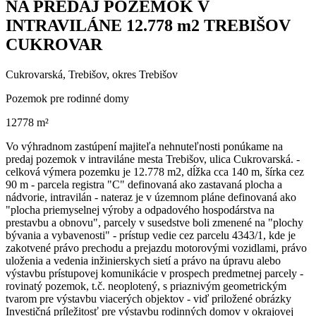
NA PREDAJ POZEMOK V
INTRAVILÁNE 12.778 m2 TREBIŠOV
CUKROVAR
Cukrovarská, Trebišov, okres Trebišov
Pozemok pre rodinné domy
12778 m²
Vo výhradnom zastúpení majiteľa nehnuteľnosti ponúkame na
predaj pozemok v intraviláne mesta Trebišov, ulica Cukrovarská. -
celková výmera pozemku je 12.778 m2, dĺžka cca 140 m, šírka cez
90 m - parcela registra "C" definovaná ako zastavaná plocha a
nádvorie, intravilán - nateraz je v územnom pláne definovaná ako
"plocha priemyselnej výroby a odpadového hospodárstva na
prestavbu a obnovu", parcely v susedstve boli zmenené na "plochy
bývania a vybavenosti" - prístup vedie cez parcelu 4343/1, kde je
zakotvené právo prechodu a prejazdu motorovými vozidlami, právo
uloženia a vedenia inžinierskych sietí a právo na úpravu alebo
výstavbu prístupovej komunikácie v prospech predmetnej parcely -
rovinatý pozemok, t.č. neoplotený, s priaznivým geometrickým
tvarom pre výstavbu viacerých objektov - viď priložené obrázky
Investičná príležitosť pre výstavbu rodinných domov v okrajovej