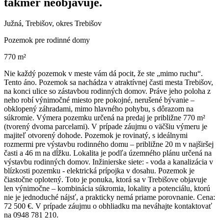
takmer neobjavuje.
Južná, Trebišov, okres Trebišov
Pozemok pre rodinné domy
770 m²
Nie každý pozemok v meste vám dá pocit, že ste „mimo ruchu“.
Tento áno. Pozemok sa nachádza v atraktívnej časti mesta Trebišov,
na konci ulice so zástavbou rodinných domov. Práve jeho poloha z
neho robí výnimočné miesto pre pokojné, nerušené bývanie –
obklopený záhradami, mimo hlavného pohybu, s dôrazom na
súkromie. Výmera pozemku určená na predaj je približne 770 m²
(tvorený dvoma parcelami). V prípade záujmu o väčšiu výmeru je
majiteľ otvorený dohode. Pozemok je rovinatý, s ideálnymi
rozmermi pre výstavbu rodinného domu – približne 20 m v najširšej
časti a 46 m na dĺžku. Lokalita je podľa územného plánu určená na
výstavbu rodinných domov. Inžinierske siete: - voda a kanalizácia v
blízkosti pozemku - elektrická prípojka v dosahu. Pozemok je
čiastočne oplotený. Toto je ponuka, ktorá sa v Trebišove objavuje
len výnimočne – kombinácia súkromia, lokality a potenciálu, ktorú
nie je jednoduché nájsť, a prakticky nemá priame porovnanie. Cena:
72 500 €. V prípade záujmu o obhliadku ma neváhajte kontaktovať
na 0948 781 210.