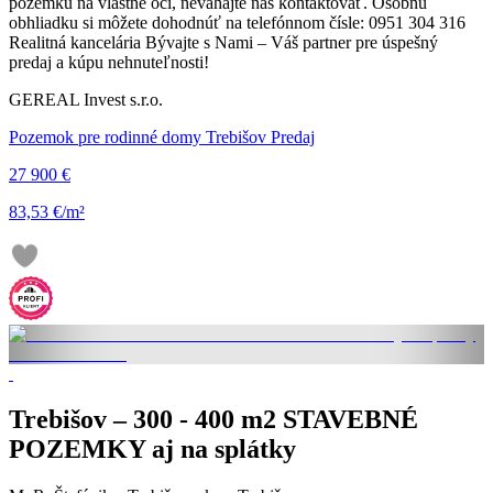
pozemku na vlastné oči, neváhajte nás kontaktovať. Osobnú
obhliadku si môžete dohodnúť na telefónnom čísle: 0951 304 316
Realitná kancelária Bývajte s Nami – Váš partner pre úspešný
predaj a kúpu nehnuteľnosti!
GEREAL Invest s.r.o.
Pozemok pre rodinné domy Trebišov Predaj
27 900 €
83,53 €/m²
Trebišov – 300 - 400 m2 STAVEBNÉ
POZEMKY aj na splátky