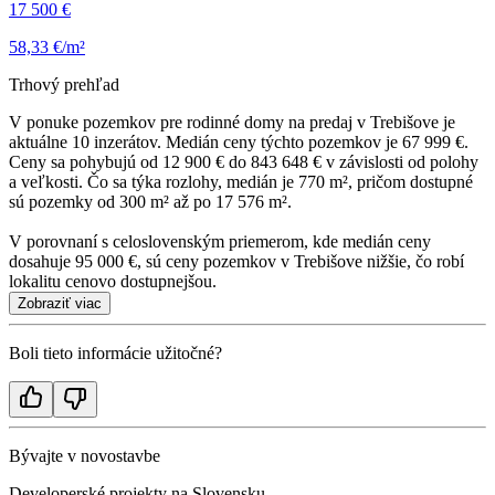
17 500 €
58,33 €/m²
Trhový prehľad
V ponuke pozemkov pre rodinné domy na predaj v Trebišove je
aktuálne 10 inzerátov. Medián ceny týchto pozemkov je 67 999 €.
Ceny sa pohybujú od 12 900 € do 843 648 € v závislosti od polohy
a veľkosti. Čo sa týka rozlohy, medián je 770 m², pričom dostupné
sú pozemky od 300 m² až po 17 576 m².
V porovnaní s celoslovenským priemerom, kde medián ceny
dosahuje 95 000 €, sú ceny pozemkov v Trebišove nižšie, čo robí
lokalitu cenovo dostupnejšou.
Zobraziť viac
Boli tieto informácie užitočné?
Bývajte v novostavbe
Developerské projekty na Slovensku