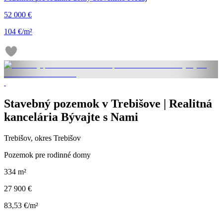
52 000 €
104 €/m²
Stavebný pozemok v Trebišove | Realitná
kancelária Bývajte s Nami
Trebišov, okres Trebišov
Pozemok pre rodinné domy
334 m²
27 900 €
83,53 €/m²