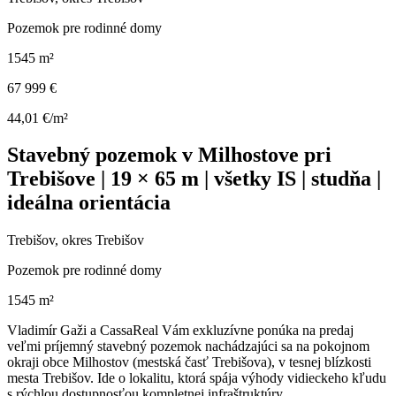
Pozemok pre rodinné domy
1545 m²
67 999 €
44,01 €/m²
Stavebný pozemok v Milhostove pri
Trebišove | 19 × 65 m | všetky IS | studňa |
ideálna orientácia
Trebišov, okres Trebišov
Pozemok pre rodinné domy
1545 m²
Vladimír Gaži a CassaReal Vám exkluzívne ponúka na predaj
veľmi príjemný stavebný pozemok nachádzajúci sa na pokojnom
okraji obce Milhostov (mestská časť Trebišova), v tesnej blízkosti
mesta Trebišov. Ide o lokalitu, ktorá spája výhody vidieckeho kľudu
s rýchlou dostupnosťou kompletnej infraštruktúry.