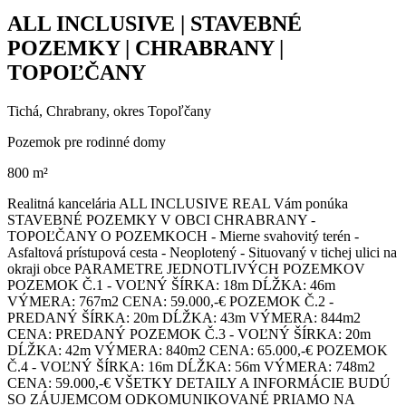
ALL INCLUSIVE | STAVEBNÉ
POZEMKY | CHRABRANY |
TOPOĽČANY
Tichá, Chrabrany, okres Topoľčany
Pozemok pre rodinné domy
800 m²
Realitná kancelária ALL INCLUSIVE REAL Vám ponúka
STAVEBNÉ POZEMKY V OBCI CHRABRANY -
TOPOĽČANY O POZEMKOCH - Mierne svahovitý terén -
Asfaltová prístupová cesta - Neoplotený - Situovaný v tichej ulici na
okraji obce PARAMETRE JEDNOTLIVÝCH POZEMKOV
POZEMOK Č.1 - VOĽNÝ ŠÍRKA: 18m DĹŽKA: 46m
VÝMERA: 767m2 CENA: 59.000,-€ POZEMOK Č.2 -
PREDANÝ ŠÍRKA: 20m DĹŽKA: 43m VÝMERA: 844m2
CENA: PREDANÝ POZEMOK Č.3 - VOĽNÝ ŠÍRKA: 20m
DĹŽKA: 42m VÝMERA: 840m2 CENA: 65.000,-€ POZEMOK
Č.4 - VOĽNÝ ŠÍRKA: 16m DĹŽKA: 56m VÝMERA: 748m2
CENA: 59.000,-€ VŠETKY DETAILY A INFORMÁCIE BUDÚ
SO ZÁUJEMCOM ODKOMUNIKOVANÉ PRIAMO NA