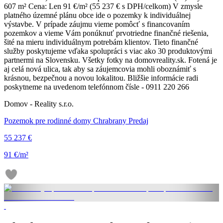
607 m² Cena: Len 91 €/m² (55 237 € s DPH/celkom) V zmysle
platného územné plánu obce ide o pozemky k individuálnej
výstavbe. V prípade záujmu vieme pomôcť s financovaním
pozemkov a vieme Vám ponúknuť prvotriedne finančné riešenia,
šité na mieru individuálnym potrebám klientov. Tieto finančné
služby poskytujeme vďaka spolupráci s viac ako 30 produktovými
partnermi na Slovensku. Všetky fotky na domovreality.sk. Fotená je
aj celá nová ulica, tak aby sa záujemcovia mohli oboznámiť s
krásnou, bezpečnou a novou lokalitou. Bližšie informácie radi
poskytneme na uvedenom telefónnom čísle - 0911 220 266
Domov - Reality s.r.o.
Pozemok pre rodinné domy Chrabrany Predaj
55 237 €
91 €/m²