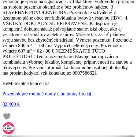
výhodou je špeciálna signalizácia, vďaka ktorej vodovodnú prípojku
na svojom pozemku okamžite a bez problémov nájdete. 3
STAVEBNÉ POVOLENIE IBV: Pozemok je schválený v
územnom pláne obce pre individuálnu bytovú výstavbu (IBV). 4.
VŠETKY DOKLADY SÚ PRIPRAVENÉ: K dispozícii je
kompletná dokumentácia: právoplatné stanoviská obce, ako aj
vyjadrenia od vodárov a elektrikárov. Môžete tak začať plánovať
svoju stavbu bez zbytočných zdržaní. Výmera pozemku: Pozemok:
výmera 800 m² - 113€/m2 Výpočet celkovej ceny: Pozemok o
výmere 607 m² = 82 400 € NEZMEŠKAJTE TÚTO
PRÍLEŽITOSŤ! Tento pozemok predstavuje naozaj vzácnu
kombináciu výbornej lokality, kompletnej pripravenosti na stavbu a
férovej ceny. Pre viac informácií a dohodnutie osobnej obhliadky,
ma prosím kedykoľvek kontaktujte: 0907586621
BeMi realitná kancelária
Pozemok pre rodinné domy Chrabrany Predaj
82 400 €