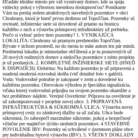
Hľadáte ideálne miesto pre váš vysnívaný domov, kde sa spája
vidiecky pokoj s výbornou mestskou dostupnosťou? Ponúkame
Vám na predaj sedem atraktívnych stavebných pozemkov v obci
Chrabrany, ktorá je hneď prvou dedinou od Topoľčian. Pozemky sú
rovinaté, inžinierske siete sú dovedené až priamo na hranicu
každého z nich a výstavba prístupovej infraštruktúry už prebieha.
Prečo si vybrať práve tieto pozemky? 1. VYNIKAJÚCA
LOKALITA: Chrabrany sú priamym predmestím Topoľčian.
Bývate v tichom prostredí, no do mesta to máte autom len pár minút.
Predmetná lokalita je mimoriadne obľúbená a je tu postavených už
20 nových rodinných domov a niekoľko pozemkov z tohto projektu
je už predaných. 2. KOMPLETNÉ INŽINIERSKE SIETE (HNEĎ
K DISPOZÍCII): Elektrina: Na každom pozemku je už pripravená a
osadená moderná rozvodná skriňa (viď detailné foto v galérii).
Voda: Vodovodné potrubie je zakopané v zemi a dovedené ku
každému pozemku. Obrovskou výhodou je špeciálna signalizácia,
vďaka ktorej vodovodnú prípojku na svojom pozemku okamžite a
bez problémov nájdete. Verejné Osvetlenie: Príprava na osvetlenie je
už zakomponovaná v projekte novej ulice. 3. PRIPRAVENÁ
INFRAŠTRUKTÚRA & SÚKROMNÁ ULICA: Výstavba novej
prístupovej cesty zo zámkovej dlažby sa už začala. Ulica bude
súkromná, čo zabezpečí maximálne súkromie, pokoj a bezpečnosť
výlučne pre majiteľov týchto siedmich pozemkov. 4 STAVEBNÉ
POVOLENIE IBV: Pozemky sú schválené v územnom pláne obce
pre individuálnu bytovú výstavbu (IBV). 5. VŠETKY DOKLADY