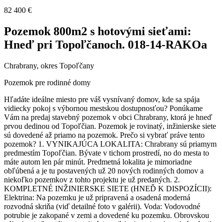
82 400 €
Pozemok 800m2 s hotovými sieťami:
Hneď pri Topoľčanoch. 018-14-RAKOa
Chrabrany, okres Topoľčany
Pozemok pre rodinné domy
Hľadáte ideálne miesto pre váš vysnívaný domov, kde sa spája
vidiecky pokoj s výbornou mestskou dostupnosťou? Ponúkame
Vám na predaj stavebný pozemok v obci Chrabrany, ktorá je hneď
prvou dedinou od Topoľčian. Pozemok je rovinatý, inžinierske siete
sú dovedené až priamo na pozemok. Prečo si vybrať práve tento
pozemok? 1. VYNIKAJÚCA LOKALITA: Chrabrany sú priamym
predmestím Topoľčian. Bývate v tichom prostredí, no do mesta to
máte autom len pár minút. Predmetná lokalita je mimoriadne
obľúbená a je tu postavených už 20 nových rodinných domov a
niekoľko pozemkov z tohto projektu je už predaných. 2.
KOMPLETNÉ INŽINIERSKE SIETE (HNEĎ K DISPOZÍCII):
Elektrina: Na pozemku je už pripravená a osadená moderná
rozvodná skriňa (viď detailné foto v galérii). Voda: Vodovodné
potrubie je zakopané v zemi a dovedené ku pozemku. Obrovskou