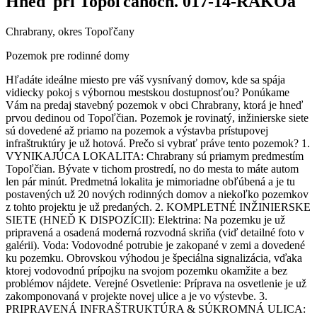
Hneď pri Topoľčanoch. 017-14-RAKOa
Chrabrany, okres Topoľčany
Pozemok pre rodinné domy
Hľadáte ideálne miesto pre váš vysnívaný domov, kde sa spája
vidiecky pokoj s výbornou mestskou dostupnosťou? Ponúkame
Vám na predaj stavebný pozemok v obci Chrabrany, ktorá je hneď
prvou dedinou od Topoľčian. Pozemok je rovinatý, inžinierske siete
sú dovedené až priamo na pozemok a výstavba prístupovej
infraštruktúry je už hotová. Prečo si vybrať práve tento pozemok? 1.
VYNIKAJÚCA LOKALITA: Chrabrany sú priamym predmestím
Topoľčian. Bývate v tichom prostredí, no do mesta to máte autom
len pár minút. Predmetná lokalita je mimoriadne obľúbená a je tu
postavených už 20 nových rodinných domov a niekoľko pozemkov
z tohto projektu je už predaných. 2. KOMPLETNÉ INŽINIERSKE
SIETE (HNEĎ K DISPOZÍCII): Elektrina: Na pozemku je už
pripravená a osadená moderná rozvodná skriňa (viď detailné foto v
galérii). Voda: Vodovodné potrubie je zakopané v zemi a dovedené
ku pozemku. Obrovskou výhodou je špeciálna signalizácia, vďaka
ktorej vodovodnú prípojku na svojom pozemku okamžite a bez
problémov nájdete. Verejné Osvetlenie: Príprava na osvetlenie je už
zakomponovaná v projekte novej ulice a je vo výstevbe. 3.
PRIPRAVENÁ INFRAŠTRUKTÚRA & SÚKROMNÁ ULICA: