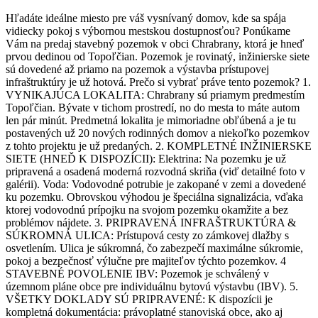
Hľadáte ideálne miesto pre váš vysnívaný domov, kde sa spája
vidiecky pokoj s výbornou mestskou dostupnosťou? Ponúkame
Vám na predaj stavebný pozemok v obci Chrabrany, ktorá je hneď
prvou dedinou od Topoľčian. Pozemok je rovinatý, inžinierske siete
sú dovedené až priamo na pozemok a výstavba prístupovej
infraštruktúry je už hotová. Prečo si vybrať práve tento pozemok? 1.
VYNIKAJÚCA LOKALITA: Chrabrany sú priamym predmestím
Topoľčian. Bývate v tichom prostredí, no do mesta to máte autom
len pár minút. Predmetná lokalita je mimoriadne obľúbená a je tu
postavených už 20 nových rodinných domov a niekoľko pozemkov
z tohto projektu je už predaných. 2. KOMPLETNÉ INŽINIERSKE
SIETE (HNEĎ K DISPOZÍCII): Elektrina: Na pozemku je už
pripravená a osadená moderná rozvodná skriňa (viď detailné foto v
galérii). Voda: Vodovodné potrubie je zakopané v zemi a dovedené
ku pozemku. Obrovskou výhodou je špeciálna signalizácia, vďaka
ktorej vodovodnú prípojku na svojom pozemku okamžite a bez
problémov nájdete. 3. PRIPRAVENÁ INFRAŠTRUKTÚRA &
SÚKROMNÁ ULICA: Prístupová cesty zo zámkovej dlažby s
osvetlením. Ulica je súkromná, čo zabezpečí maximálne súkromie,
pokoj a bezpečnosť výlučne pre majiteľov týchto pozemkov. 4
STAVEBNÉ POVOLENIE IBV: Pozemok je schválený v
územnom pláne obce pre individuálnu bytovú výstavbu (IBV). 5.
VŠETKY DOKLADY SÚ PRIPRAVENÉ: K dispozícii je
kompletná dokumentácia: právoplatné stanoviská obce, ako aj