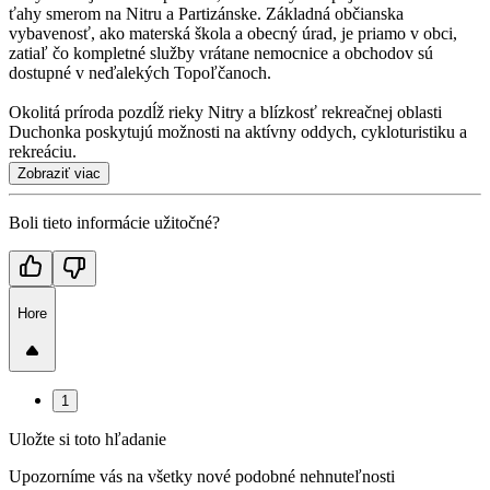
ťahy smerom na Nitru a Partizánske. Základná občianska
vybavenosť, ako materská škola a obecný úrad, je priamo v obci,
zatiaľ čo kompletné služby vrátane nemocnice a obchodov sú
dostupné v neďalekých Topoľčanoch.
Okolitá príroda pozdĺž rieky Nitry a blízkosť rekreačnej oblasti
Duchonka poskytujú možnosti na aktívny oddych, cykloturistiku a
rekreáciu.
Zobraziť viac
Boli tieto informácie užitočné?
Hore
1
Uložte si toto hľadanie
Upozorníme vás na všetky nové podobné nehnuteľnosti