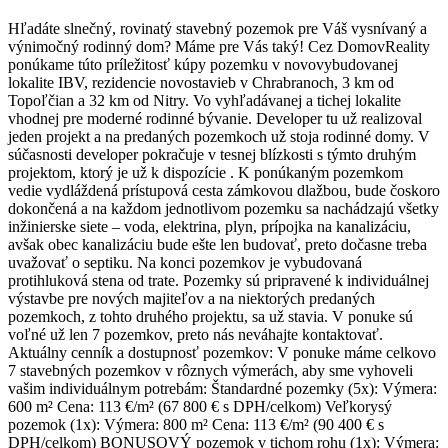
Hľadáte slnečný, rovinatý stavebný pozemok pre Váš vysnívaný a
výnimočný rodinný dom? Máme pre Vás taký! Cez DomovReality
ponúkame túto príležitosť kúpy pozemku v novovybudovanej
lokalite IBV, rezidencie novostavieb v Chrabranoch, 3 km od
Topoľčian a 32 km od Nitry. Vo vyhľadávanej a tichej lokalite
vhodnej pre moderné rodinné bývanie. Developer tu už realizoval
jeden projekt a na predaných pozemkoch už stoja rodinné domy. V
súčasnosti developer pokračuje v tesnej blízkosti s týmto druhým
projektom, ktorý je už k dispozície . K ponúkaným pozemkom
vedie vydláždená prístupová cesta zámkovou dlažbou, bude čoskoro
dokončená a na každom jednotlivom pozemku sa nachádzajú všetky
inžinierske siete – voda, elektrina, plyn, prípojka na kanalizáciu,
avšak obec kanalizáciu bude ešte len budovať, preto dočasne treba
uvažovať o septiku. Na konci pozemkov je vybudovaná
protihluková stena od trate. Pozemky sú pripravené k individuálnej
výstavbe pre nových majiteľov a na niektorých predaných
pozemkoch, z tohto druhého projektu, sa už stavia. V ponuke sú
voľné už len 7 pozemkov, preto nás neváhajte kontaktovať.
Aktuálny cenník a dostupnosť pozemkov: V ponuke máme celkovo
7 stavebných pozemkov v rôznych výmerách, aby sme vyhoveli
vašim individuálnym potrebám: Štandardné pozemky (5x): Výmera:
600 m² Cena: 113 €/m² (67 800 € s DPH/celkom) Veľkorysý
pozemok (1x): Výmera: 800 m² Cena: 113 €/m² (90 400 € s
DPH/celkom) BONUSOVÝ pozemok v tichom rohu (1x): Výmera: