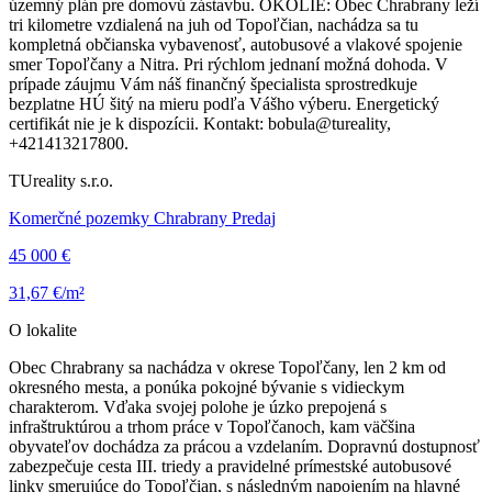
územný plán pre domovú zástavbu. OKOLIE: Obec Chrabrany leží
tri kilometre vzdialená na juh od Topoľčian, nachádza sa tu
kompletná občianska vybavenosť, autobusové a vlakové spojenie
smer Topoľčany a Nitra. Pri rýchlom jednaní možná dohoda. V
prípade záujmu Vám náš finančný špecialista sprostredkuje
bezplatne HÚ šitý na mieru podľa Vášho výberu. Energetický
certifikát nie je k dispozícii. Kontakt: bobula@tureality,
+421413217800.
TUreality s.r.o.
Komerčné pozemky Chrabrany Predaj
45 000 €
31,67 €/m²
O lokalite
Obec Chrabrany sa nachádza v okrese Topoľčany, len 2 km od
okresného mesta, a ponúka pokojné bývanie s vidieckym
charakterom. Vďaka svojej polohe je úzko prepojená s
infraštruktúrou a trhom práce v Topoľčanoch, kam väčšina
obyvateľov dochádza za prácou a vzdelaním. Dopravnú dostupnosť
zabezpečuje cesta III. triedy a pravidelné prímestské autobusové
linky smerujúce do Topoľčian, s následným napojením na hlavné