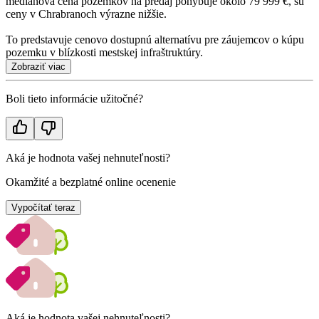
mediánová cena pozemkov na predaj pohybuje okolo 79 999 €, sú
ceny v Chrabranoch výrazne nižšie.
To predstavuje cenovo dostupnú alternatívu pre záujemcov o kúpu
pozemku v blízkosti mestskej infraštruktúry.
Zobraziť viac
Boli tieto informácie užitočné?
Aká je hodnota vašej nehnuteľnosti?
Okamžité a bezplatné online ocenenie
Vypočítať teraz
Aká je hodnota vašej nehnuteľnosti?