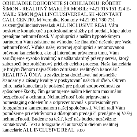
OBHLIADKE DOHODNITE SI OBHLIADKU: RÓBERT
ŠIMON - REALITNÝ MAKLÉR MOBIL: +421 915 151 324 E-
MAIL: SIMON@ALLINCLUSIVEREAL.SK •KONTAKT
CALL CENTRUM Veronika Konkoly +421 951 780 731
asistent@allinclusivereal.sk ALL INCLUSIVE REAL Vám
poskytne komplexné a profesionálne služby pri predaji, kúpe alebo
prenájme nehnuteľností. V spolupráci s naším hypotekárnym
partnerom Vám zaistíme najvýhodnejšie finančné riešenie pre Vašu
nehnuteľnosť. Vďaka našej externej spolupráci s renomovanou
právnou kanceláriou, ako aj internému právnemu tímu, Vám
zaručujeme vysoko kvalitný a nadštandardný právny servis, ktorý
zabezpečí bezproblémový priebeh celého procesu. Naša kancelária
je hrdým členom najväčšieho združenia realitných kancelárií –
REALITNÁ ÚNIA, a zaväzuje sa dodržiavať najprísnejšie
štandardy a zásady kvality v poskytovaní našich služieb. Okrem
toho, naša kancelária je poistená pre prípad zodpovednosti za
spôsobené škody, čím garantujeme našim klientom maximálnu
bezpečnosť a ochranu. Nehnuteľnosť bola pripravená s
homestaging oddelením a odprezentovaná s profesionálnym
fotografom a kameramanom našej spoločnosti. Veľmi radi Vám
pomôžeme pri efektívnom a dôstojnom predaji či prenájme aj Vašej
nehnuteľnosti. Budeme sa tešiť, keď nás budete nezáväzne
kontaktovať. Text a fotografie sú autorským dielom realitnej
kancelárie ALL INCLUSIVE REAL, s.r.o