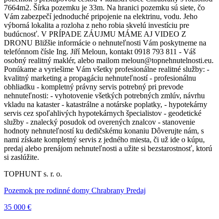
7664m2. Šírka pozemku je 33m. Na hranici pozemku sú siete, čo
Vám zabezpečí jednoduché pripojenie na elektrinu, vodu. Jeho
výborná lokalita a rozloha z neho robia skvelú investíciu pre
budúcnosť. V PRÍPADE ZÁUJMU MÁME AJ VIDEO Z
DRONU Bližšie informácie o nehnuteľnosti Vám poskytneme na
telefónnom čísle Ing. Jiří Meloun, kontakt 0918 793 811 - Váš
osobný realitný maklér, alebo mailom meloun@topnehnutelnosti.eu.
Ponúkame a vyriešime Vám všetky profesionálne realitné služby: -
kvalitný marketing a propagáciu nehnuteľností - profesionálnu
obhliadku - kompletný právny servis potrebný pri prevode
nehnuteľnosti: - vyhotovenie všetkých potrebných zmlúv, návrhu
vkladu na kataster - katastrálne a notárske poplatky, - hypotekárny
servis cez spoľahlivých hypotekárnych špecialistov - geodetické
služby - znalecký posudok od overených znalcov - stanovenie
hodnoty nehnuteľností ku dedičskému konaniu Dôverujte nám, s
nami získate kompletný servis z jedného miesta, či už ide o kúpu,
predaj alebo prenájom nehnuteľnosti a užite si bezstarostnosť, ktorú
si zaslúžite.
TOPHUNT s. r. o.
Pozemok pre rodinné domy Chrabrany Predaj
35 000 €