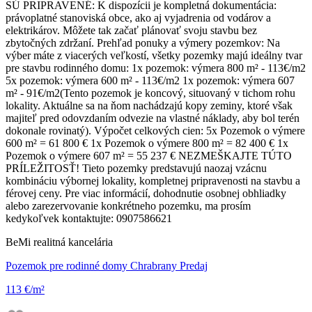
SÚ PRIPRAVENÉ: K dispozícii je kompletná dokumentácia:
právoplatné stanoviská obce, ako aj vyjadrenia od vodárov a
elektrikárov. Môžete tak začať plánovať svoju stavbu bez
zbytočných zdržaní. Prehľad ponuky a výmery pozemkov: Na
výber máte z viacerých veľkostí, všetky pozemky majú ideálny tvar
pre stavbu rodinného domu: 1x pozemok: výmera 800 m² - 113€/m2
5x pozemok: výmera 600 m² - 113€/m2 1x pozemok: výmera 607
m² - 91€/m2(Tento pozemok je koncový, situovaný v tichom rohu
lokality. Aktuálne sa na ňom nachádzajú kopy zeminy, ktoré však
majiteľ pred odovzdaním odvezie na vlastné náklady, aby bol terén
dokonale rovinatý). Výpočet celkových cien: 5x Pozemok o výmere
600 m² = 61 800 € 1x Pozemok o výmere 800 m² = 82 400 € 1x
Pozemok o výmere 607 m² = 55 237 € NEZMEŠKAJTE TÚTO
PRÍLEŽITOSŤ! Tieto pozemky predstavujú naozaj vzácnu
kombináciu výbornej lokality, kompletnej pripravenosti na stavbu a
férovej ceny. Pre viac informácií, dohodnutie osobnej obhliadky
alebo zarezervovanie konkrétneho pozemku, ma prosím
kedykoľvek kontaktujte: 0907586621
BeMi realitná kancelária
Pozemok pre rodinné domy Chrabrany Predaj
113 €/m²