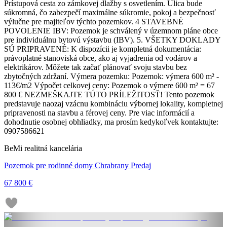
Prístupová cesta zo zámkovej dlažby s osvetlením. Ulica bude
súkromná, čo zabezpečí maximálne súkromie, pokoj a bezpečnosť
výlučne pre majiteľov týchto pozemkov. 4 STAVEBNÉ
POVOLENIE IBV: Pozemok je schválený v územnom pláne obce
pre individuálnu bytovú výstavbu (IBV). 5. VŠETKY DOKLADY
SÚ PRIPRAVENÉ: K dispozícii je kompletná dokumentácia:
právoplatné stanoviská obce, ako aj vyjadrenia od vodárov a
elektrikárov. Môžete tak začať plánovať svoju stavbu bez
zbytočných zdržaní. Výmera pozemku: Pozemok: výmera 600 m² -
113€/m2 Výpočet celkovej ceny: Pozemok o výmere 600 m² = 67
800 € NEZMEŠKAJTE TÚTO PRÍLEŽITOSŤ! Tento pozemok
predstavuje naozaj vzácnu kombináciu výbornej lokality, kompletnej
pripravenosti na stavbu a férovej ceny. Pre viac informácií a
dohodnutie osobnej obhliadky, ma prosím kedykoľvek kontaktujte:
0907586621
BeMi realitná kancelária
Pozemok pre rodinné domy Chrabrany Predaj
67 800 €