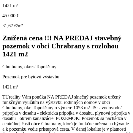
1421 m²
45 000 €
31,67 €/m²
Znížená cena !!! NA PREDAJ stavebný
pozemok v obci Chrabrany s rozlohou
1421 m2
Chrabrany, okres Topoľčany
Pozemok pre bytovú výstavbu
1421 m²
TUreality Vám ponúka NA PREDAJ slnečný pozemok určený
funkčným využitím na výstavbu rodinných domov v obci
Chrabrany, okr. Topoľčany o výmere 1053 m2. IS: - vodovodná
prípojka v dosahu - elektrická prípojka v dosahu, plynová prípojka v
dosahu - okrem kanalizácie. POZEMOK: Pozemok sa nachádza v
centrálnej časti obce Chrabrany, ktorá je funkčne určená na bývanie
a k pozemku vedie prístupová cesta. V danej lokalite je v platnosti