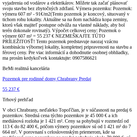
vyjadrenia od vodárov a elektrikárov. Môžete tak začať plánovať
svoju stavbu bez zbytočných zdržaní. Výmera pozemku: Pozemok:
výmera 607 m² - 91€/m2(Tento pozemok je koncový, situovaný v
tichom rohu lokality. Aktuálne sa na ňom nachádza kopa zeminy,
ktorú však majiteľ postupne odváža na vlastné náklady, aby bol
terén dokonale rovinatý). Výpočet celkovej ceny: Pozemok o
výmere 607 m² = 55 237 € NEZMEŠKAJTE TÚTO
PRÍLEŽITOSŤ! Tento pozemok predstavuje naozaj vzácnu
kombináciu výbornej lokality, kompletnej pripravenosti na stavbu a
férovej ceny. Pre viac informácií a dohodnutie osobnej obhliadky,
ma prosím kedykoľvek kontaktujte: 0907586621
BeMi realitná kancelária
Pozemok pre rodinné domy Chrabrany Predaj
55 237 €
Trhový prehľad
V obci Chrabrany, neďaleko Topoľčian, je v súčasnosti na predaj 6
pozemkov. Stredná cena týchto pozemkov je 45 000 € a ich
mediánová rozloha je 1 421 m². Ceny sa pohybujú v rozmedzí od
113 € do 82 400 €, pričom výmery pozemkov sú od 1 421 m² do 7
664 m². V porovnaní s celoslovenským priemerom, kde sa