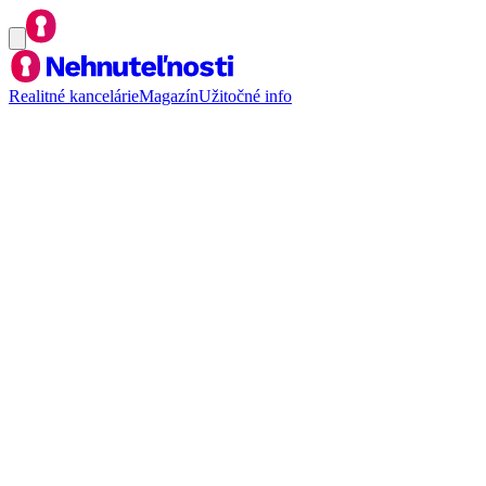
Realitné kancelárie
Magazín
Užitočné info