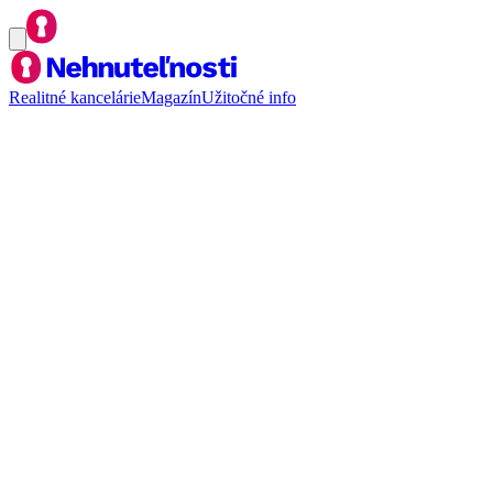
Realitné kancelárie
Magazín
Užitočné info