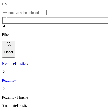
Čo
:
Filter
Hľadať
Nehnuteľnosti.sk
Pozemky
Pozemky Hrašné
5 nehnuteľností: