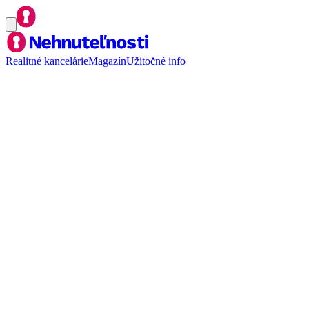
Realitné kancelárie
Magazín
Užitočné info