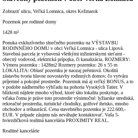
Zobraziť ulicu
, Veľká Lomnica, okres Kežmarok
Pozemok pre rodinné domy
1428 m²
Ponuka exkluzívneho slnečného pozemku na VÝSTAVBU
RODINNÉHO DOMU v obci Veľká Lomnica - ulica Lipová.
Stavebná parcela je vybavená všetkými inžinierskymi sieťami -
obecný vodovod, elektrická prípojka, či kanalizácia. ROZMERY:
Výmera pozemku : 1428m2 Rozmery pozemku: 26 x 55 m
LOKALITA: Oblasť pozemku je naozaj prémiová. Okolitú
zástavbu tvoria hlavne novostavby rodinných domov, čo vytvára
príjemné a pokojné prostredie. Pozemok má aj veľký BONUS, a to
v podobe nádherného výhľadu na pohoria Vysokých Tatier. V
blízkosti nájdete mnoho výhod, ktoré táto lokalita poskytuje, a
vďaka čomu je práve toto prostredie výnimočné: lyžiarske strediská,
rekreačné prostredia, turistické chodníky, golfové ihrisko, mnoho
obchodov a reštaurácií. Cena stavebného pozemku je 222.600,-
EUR. V prípade záujmu nás neváhajte kontaktovať. Vaša 5-
hviezdičková realitná kancelária PROXIMITY REAL.
Realitné kancelárie