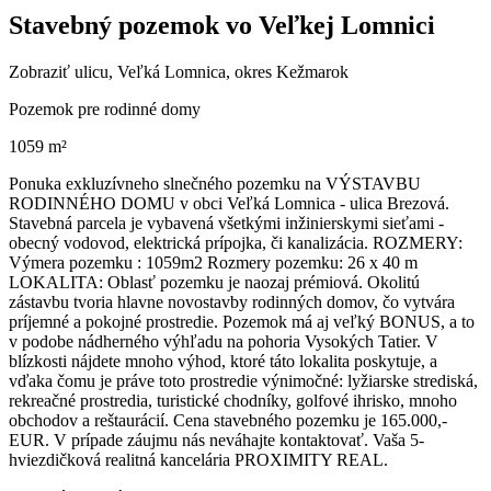
Stavebný pozemok vo Veľkej Lomnici
Zobraziť ulicu
, Veľká Lomnica, okres Kežmarok
Pozemok pre rodinné domy
1059 m²
Ponuka exkluzívneho slnečného pozemku na VÝSTAVBU
RODINNÉHO DOMU v obci Veľká Lomnica - ulica Brezová.
Stavebná parcela je vybavená všetkými inžinierskymi sieťami -
obecný vodovod, elektrická prípojka, či kanalizácia. ROZMERY:
Výmera pozemku : 1059m2 Rozmery pozemku: 26 x 40 m
LOKALITA: Oblasť pozemku je naozaj prémiová. Okolitú
zástavbu tvoria hlavne novostavby rodinných domov, čo vytvára
príjemné a pokojné prostredie. Pozemok má aj veľký BONUS, a to
v podobe nádherného výhľadu na pohoria Vysokých Tatier. V
blízkosti nájdete mnoho výhod, ktoré táto lokalita poskytuje, a
vďaka čomu je práve toto prostredie výnimočné: lyžiarske strediská,
rekreačné prostredia, turistické chodníky, golfové ihrisko, mnoho
obchodov a reštaurácií. Cena stavebného pozemku je 165.000,-
EUR. V prípade záujmu nás neváhajte kontaktovať. Vaša 5-
hviezdičková realitná kancelária PROXIMITY REAL.