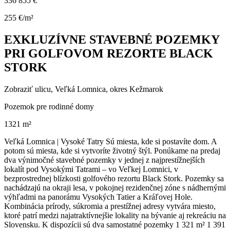
336 855 €
255 €/m²
EXKLUZÍVNE STAVEBNÉ POZEMKY
PRI GOLFOVOM REZORTE BLACK
STORK
Zobraziť ulicu
, Veľká Lomnica, okres Kežmarok
Pozemok pre rodinné domy
1321 m²
Veľká Lomnica | Vysoké Tatry Sú miesta, kde si postavíte dom. A
potom sú miesta, kde si vytvoríte životný štýl. Ponúkame na predaj
dva výnimočné stavebné pozemky v jednej z najprestížnejších
lokalít pod Vysokými Tatrami – vo Veľkej Lomnici, v
bezprostrednej blízkosti golfového rezortu Black Stork. Pozemky sa
nachádzajú na okraji lesa, v pokojnej rezidenčnej zóne s nádhernými
výhľadmi na panorámu Vysokých Tatier a Kráľovej Hole.
Kombinácia prírody, súkromia a prestížnej adresy vytvára miesto,
ktoré patrí medzi najatraktívnejšie lokality na bývanie aj rekreáciu na
Slovensku. K dispozícii sú dva samostatné pozemky 1 321 m² 1 391