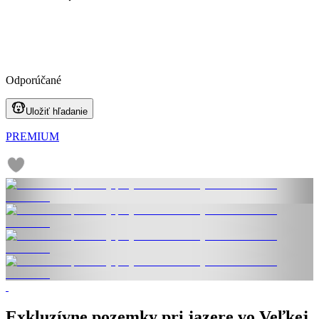
Odporúčané
Uložiť hľadanie
PREMIUM
Exkluzívne pozemky pri jazere vo Veľkej