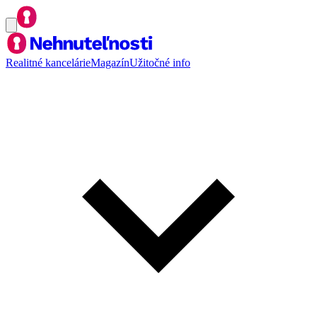
Realitné kancelárie
Magazín
Užitočné info