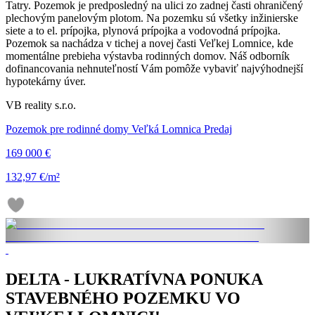
Tatry. Pozemok je predposledný na ulici zo zadnej časti ohraničený
plechovým panelovým plotom. Na pozemku sú všetky inžinierske
siete a to el. prípojka, plynová prípojka a vodovodná prípojka.
Pozemok sa nachádza v tichej a novej časti Veľkej Lomnice, kde
momentálne prebieha výstavba rodinných domov. Náš odborník
dofinancovania nehnuteľností Vám pomôže vybaviť najvýhodnejší
hypotekárny úver.
VB reality s.r.o.
Pozemok pre rodinné domy Veľká Lomnica Predaj
169 000 €
132,97 €/m²
DELTA - LUKRATÍVNA PONUKA
STAVEBNÉHO POZEMKU VO