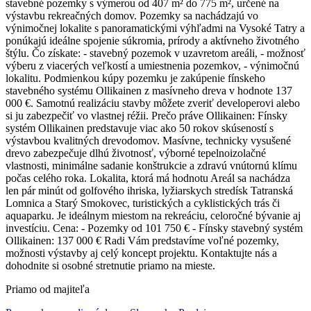
stavebné pozemky s výmerou od 407 m² do 775 m², určené na
výstavbu rekreačných domov. Pozemky sa nachádzajú vo
výnimočnej lokalite s panoramatickými výhľadmi na Vysoké Tatry a
ponúkajú ideálne spojenie súkromia, prírody a aktívneho životného
štýlu. Čo získate: - stavebný pozemok v uzavretom areáli, - možnosť
výberu z viacerých veľkostí a umiestnenia pozemkov, - výnimočnú
lokalitu. Podmienkou kúpy pozemku je zakúpenie fínskeho
stavebného systému Ollikainen z masívneho dreva v hodnote 137
000 €. Samotnú realizáciu stavby môžete zveriť developerovi alebo
si ju zabezpečiť vo vlastnej réžii. Prečo práve Ollikainen: Fínsky
systém Ollikainen predstavuje viac ako 50 rokov skúseností s
výstavbou kvalitných drevodomov. Masívne, technicky vysušené
drevo zabezpečuje dlhú životnosť, výborné tepelnoizolačné
vlastnosti, minimálne sadanie konštrukcie a zdravú vnútornú klímu
počas celého roka. Lokalita, ktorá má hodnotu Areál sa nachádza
len pár minút od golfového ihriska, lyžiarskych stredísk Tatranská
Lomnica a Starý Smokovec, turistických a cyklistických trás či
aquaparku. Je ideálnym miestom na rekreáciu, celoročné bývanie aj
investíciu. Cena: - Pozemky od 101 750 € - Fínsky stavebný systém
Ollikainen: 137 000 € Radi Vám predstavíme voľné pozemky,
možnosti výstavby aj celý koncept projektu. Kontaktujte nás a
dohodnite si osobné stretnutie priamo na mieste.
Priamo od majiteľa