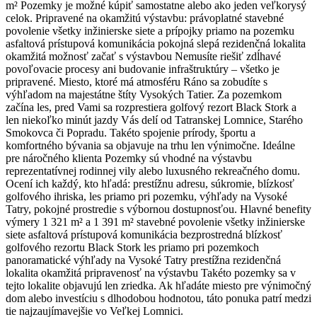
m² Pozemky je možné kúpiť samostatne alebo ako jeden veľkorysý
celok. Pripravené na okamžitú výstavbu: právoplatné stavebné
povolenie všetky inžinierske siete a prípojky priamo na pozemku
asfaltová prístupová komunikácia pokojná slepá rezidenčná lokalita
okamžitá možnosť začať s výstavbou Nemusíte riešiť zdĺhavé
povoľovacie procesy ani budovanie infraštruktúry – všetko je
pripravené. Miesto, ktoré má atmosféru Ráno sa zobudíte s
výhľadom na majestátne štíty Vysokých Tatier. Za pozemkom
začína les, pred Vami sa rozprestiera golfový rezort Black Stork a
len niekoľko minút jazdy Vás delí od Tatranskej Lomnice, Starého
Smokovca či Popradu. Takéto spojenie prírody, športu a
komfortného bývania sa objavuje na trhu len výnimočne. Ideálne
pre náročného klienta Pozemky sú vhodné na výstavbu
reprezentatívnej rodinnej vily alebo luxusného rekreačného domu.
Ocení ich každý, kto hľadá: prestížnu adresu, súkromie, blízkosť
golfového ihriska, les priamo pri pozemku, výhľady na Vysoké
Tatry, pokojné prostredie s výbornou dostupnosťou. Hlavné benefity
výmery 1 321 m² a 1 391 m² stavebné povolenie všetky inžinierske
siete asfaltová prístupová komunikácia bezprostredná blízkosť
golfového rezortu Black Stork les priamo pri pozemkoch
panoramatické výhľady na Vysoké Tatry prestížna rezidenčná
lokalita okamžitá pripravenosť na výstavbu Takéto pozemky sa v
tejto lokalite objavujú len zriedka. Ak hľadáte miesto pre výnimočný
dom alebo investíciu s dlhodobou hodnotou, táto ponuka patrí medzi
tie najzaujímavejšie vo Veľkej Lomnici.