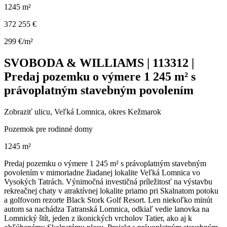
1245 m²
372 255 €
299 €/m²
SVOBODA & WILLIAMS | 113312 |
Predaj pozemku o výmere 1 245 m² s
právoplatným stavebným povolením
Zobraziť ulicu
, Veľká Lomnica, okres Kežmarok
Pozemok pre rodinné domy
1245 m²
Predaj pozemku o výmere 1 245 m² s právoplatným stavebným
povolením v mimoriadne žiadanej lokalite Veľká Lomnica vo
Vysokých Tatrách. Výnimočná investičná príležitosť na výstavbu
rekreačnej chaty v atraktívnej lokalite priamo pri Skalnatom potoku
a golfovom rezorte Black Stork Golf Resort. Len niekoľko minút
autom sa nachádza Tatranská Lomnica, odkiaľ vedie lanovka na
Lomnický štít, jeden z ikonických vrcholov Tatier, ako aj k