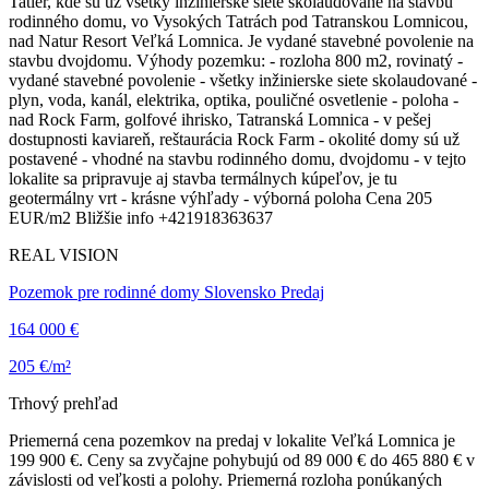
Tatier, kde sú už všetky inžinierske siete skolaudované na stavbu
rodinného domu, vo Vysokých Tatrách pod Tatranskou Lomnicou,
nad Natur Resort Veľká Lomnica. Je vydané stavebné povolenie na
stavbu dvojdomu. Výhody pozemku: - rozloha 800 m2, rovinatý -
vydané stavebné povolenie - všetky inžinierske siete skolaudované -
plyn, voda, kanál, elektrika, optika, pouličné osvetlenie - poloha -
nad Rock Farm, golfové ihrisko, Tatranská Lomnica - v pešej
dostupnosti kaviareň, reštaurácia Rock Farm - okolité domy sú už
postavené - vhodné na stavbu rodinného domu, dvojdomu - v tejto
lokalite sa pripravuje aj stavba termálnych kúpeľov, je tu
geotermálny vrt - krásne výhľady - výborná poloha Cena 205
EUR/m2 Bližšie info +421918363637
REAL VISION
Pozemok pre rodinné domy Slovensko Predaj
164 000 €
205 €/m²
Trhový prehľad
Priemerná cena pozemkov na predaj v lokalite Veľká Lomnica je
199 900 €. Ceny sa zvyčajne pohybujú od 89 000 € do 465 880 € v
závislosti od veľkosti a polohy. Priemerná rozloha ponúkaných