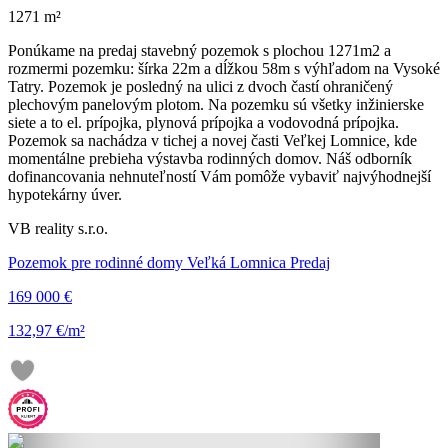
1271 m²
Ponúkame na predaj stavebný pozemok s plochou 1271m2 a
rozmermi pozemku: šírka 22m a dĺžkou 58m s výhľadom na Vysoké
Tatry. Pozemok je posledný na ulici z dvoch častí ohraničený
plechovým panelovým plotom. Na pozemku sú všetky inžinierske
siete a to el. prípojka, plynová prípojka a vodovodná prípojka.
Pozemok sa nachádza v tichej a novej časti Veľkej Lomnice, kde
momentálne prebieha výstavba rodinných domov. Náš odborník
dofinancovania nehnuteľností Vám pomôže vybaviť najvýhodnejší
hypotekárny úver.
VB reality s.r.o.
Pozemok pre rodinné domy Veľká Lomnica Predaj
169 000 €
132,97 €/m²