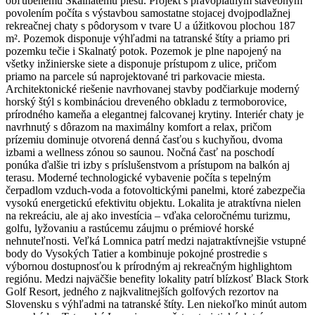
obľúbenému Skalnatému plesu. Projekt s právoplatným stavebným
povolením počíta s výstavbou samostatne stojacej dvojpodlažnej
rekreačnej chaty s pôdorysom v tvare U a úžitkovou plochou 187
m². Pozemok disponuje výhľadmi na tatranské štíty a priamo pri
pozemku tečie i Skalnatý potok. Pozemok je plne napojený na
všetky inžinierske siete a disponuje prístupom z ulice, pričom
priamo na parcele sú naprojektované tri parkovacie miesta.
Architektonické riešenie navrhovanej stavby podčiarkuje moderný
horský štýl s kombináciou dreveného obkladu z termoborovice,
prírodného kameňa a elegantnej falcovanej krytiny. Interiér chaty je
navrhnutý s dôrazom na maximálny komfort a relax, pričom
prízemiu dominuje otvorená denná časťou s kuchyňou, dvoma
izbami a wellness zónou so saunou. Nočná časť na poschodí
ponúka ďalšie tri izby s príslušenstvom a prístupom na balkón aj
terasu. Moderné technologické vybavenie počíta s tepelným
čerpadlom vzduch-voda a fotovoltickými panelmi, ktoré zabezpečia
vysokú energetickú efektivitu objektu. Lokalita je atraktívna nielen
na rekreáciu, ale aj ako investícia – vďaka celoročnému turizmu,
golfu, lyžovaniu a rastúcemu záujmu o prémiové horské
nehnuteľnosti. Veľká Lomnica patrí medzi najatraktívnejšie vstupné
body do Vysokých Tatier a kombinuje pokojné prostredie s
výbornou dostupnosťou k prírodným aj rekreačným highlightom
regiónu. Medzi najväčšie benefity lokality patrí blízkosť Black Stork
Golf Resort, jedného z najkvalitnejších golfových rezortov na
Slovensku s výhľadmi na tatranské štíty. Len niekoľko minút autom