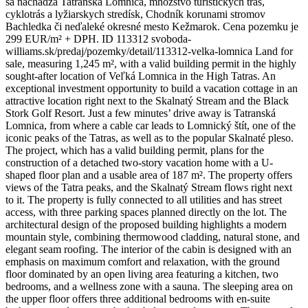
sa nachádza Tatranská Lomnica, množstvo turistických trás,
cyklotrás a lyžiarskych stredísk, Chodník korunami stromov
Bachledka či neďaleké okresné mesto Kežmarok. Cena pozemku je
299 EUR/m² + DPH. ID 113312 svoboda-
williams.sk/predaj/pozemky/detail/113312-velka-lomnica Land for
sale, measuring 1,245 m², with a valid building permit in the highly
sought-after location of Veľká Lomnica in the High Tatras. An
exceptional investment opportunity to build a vacation cottage in an
attractive location right next to the Skalnatý Stream and the Black
Stork Golf Resort. Just a few minutes’ drive away is Tatranská
Lomnica, from where a cable car leads to Lomnický štít, one of the
iconic peaks of the Tatras, as well as to the popular Skalnaté pleso.
The project, which has a valid building permit, plans for the
construction of a detached two-story vacation home with a U-
shaped floor plan and a usable area of 187 m². The property offers
views of the Tatra peaks, and the Skalnatý Stream flows right next
to it. The property is fully connected to all utilities and has street
access, with three parking spaces planned directly on the lot. The
architectural design of the proposed building highlights a modern
mountain style, combining thermowood cladding, natural stone, and
elegant seam roofing. The interior of the cabin is designed with an
emphasis on maximum comfort and relaxation, with the ground
floor dominated by an open living area featuring a kitchen, two
bedrooms, and a wellness zone with a sauna. The sleeping area on
the upper floor offers three additional bedrooms with en-suite