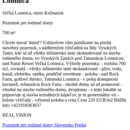
Lomnica
Veľká Lomnica, okres Kežmarok
Pozemok pre rodinné domy
700 m²
Chcete stavať ihned'? Exkluzívne vám ponúkame na predaj
stavebný pozemok, s nádhernými výhľadmi na štíty Vysokých
Tatier, kde sú už všetky inžinierske siete skolaudované na stavbu
rodinného domu, vo Vysokých Tatrách pod Tatranskou Lomnicou,
nad Natur Resort Veľká Lomnica. Výhody pozemku: - rozloha 700
m2, rovinatý - všetky inžinierske siete skolaudované - plyn, voda,
kanál, elektrika, optika, pouličné osvetlenie - poloha - nad Rock
Farm, golfové ihrisko, Tatranská Lomnica - v pešej dostupnosti
kaviareň, reštaurácia Rock Farm - okolité domy sú už postavené -
vhodné na stavbu rodinného domu, dvojdomu - v tejto lokalite sa
pripravuje aj stavba termálnych kúpeľov, je tu geotermálny vrt -
krásne výhľady - výborná poloha a cena Cena 220 EUR/m2 Bližšie
info +421918363637
REAL VISION
Pozemok pre rodinné domy Slovensko Predaj