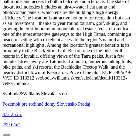
bathrooms and access to both a balcony and a terrace. The state-of-
the-art technologies includes an air-to-water heat pump and
photovoltaic panels, which ensure the building’s high energy
efficiency. The location is attractive not only for recreation but also
as an investment—thanks to year-round tourism, golf, skiing, and
growing interest in premium mountain real estate. Veľká Lomnica is
one of the most attractive gateways to the High Tatras, combining a
peaceful setting with excellent access to the region’s natural and
recreational highlights. Among the location’s greatest benefits is its
proximity to the Black Stork Golf Resort, one of the finest golf
resorts in Slovakia, offering views of the Tatra peaks. Just a few
minutes’ drive away are Tatranská Lomnica, numerous hiking trails,
bike paths, and ski resorts, the Bachledka Treetop Walk, and the
nearby district town of Kežmarok. Price of the plot: EUR 299/m² +
VAT. ID 113312 svoboda-williams.sk/en/sale/land/detail/113312-
velka-lomnica
Svoboda&Williams Slovakia s.r.o.
Pozemok pre rodinné domy Slovensko Predaj
372 255 €
299 €/m²