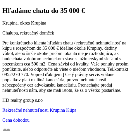
Hľadáme chatu do 35 000 €
Krupina, okres Krupina
Chalupa, rekreačný domček
Pre konkrétneho klienta hľadám chatu / rekreačnú nehnuteľnosť na
kúpu s rozpočtom do 35 000 € ideálne okolie Krupiny, dediny
vôkol, alebo širšie okolie pričom lokalita nie je rozhodujúca, ak
bude chata v dobrom technickom stave s inžinierskymi sieťami s
pozemkom cca 500 m2. Cena závisí od kvality. Vaše ponuky prosím
ponúknite, alebo odporučte ak viete o niečom vhodnom. Tel.kontakt
0952/270 770. Vopred ďakujem.] Celý právny servis vrátane
poplatkov platí realitná kancelária, prevod nehnuteľnosti
zabezpečený cez advokátsku kanceláriu. Prenechajte predaj
nehnuteľnosti nám, aby ste mali istotu, že sa o všetko postaráme.
HD reality group s.r.o
Rekreačné nehnuteľnosti Krupina Kúpa
Cena dohodou