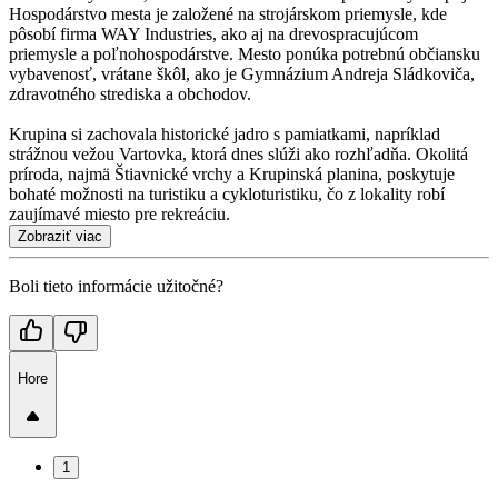
Hospodárstvo mesta je založené na strojárskom priemysle, kde
pôsobí firma WAY Industries, ako aj na drevospracujúcom
priemysle a poľnohospodárstve. Mesto ponúka potrebnú občiansku
vybavenosť, vrátane škôl, ako je Gymnázium Andreja Sládkoviča,
zdravotného strediska a obchodov.
Krupina si zachovala historické jadro s pamiatkami, napríklad
strážnou vežou Vartovka, ktorá dnes slúži ako rozhľadňa. Okolitá
príroda, najmä Štiavnické vrchy a Krupinská planina, poskytuje
bohaté možnosti na turistiku a cykloturistiku, čo z lokality robí
zaujímavé miesto pre rekreáciu.
Zobraziť viac
Boli tieto informácie užitočné?
Hore
1