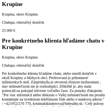
Krupine
Krupina, okres Krupina
Chalupa, rekreačný domček
25 000 €
Pre konkrétneho klienta hľadáme chatu v
Krupine
Krupina, okres Krupina
Chalupa, rekreačný domček
Pre konkrétneho klienta hľadáme chatu, alebo menší domček v
okolí Krupiny a blízkych obcí. Preferovaná je prítomnosť
inžinierskych sietí. Záujemkyňa je otvorená rôznym možnostiam ,
stav nehnuteľnosti nie je rozhodujúci. Dôležité je, aby mala
potenciál na pokojné trávenie voľného času. Za ponuky ďakujeme.
"Pre viac informácií alebo diskusiu o Vašej nehnuteľnosti ma prosím
kontaktujte na uvedenom telefónnom čísle alebo e-mailovej adrese."
/ +421952/270 770, kristinakikinderova@hdreality.sk / Celý právny