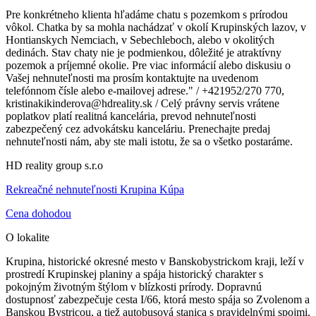
Pre konkrétneho klienta hľadáme chatu s pozemkom s prírodou
vôkol. Chatka by sa mohla nachádzať v okolí Krupinských lazov, v
Hontianskych Nemciach, v Sebechleboch, alebo v okolitých
dedinách. Stav chaty nie je podmienkou, dôležité je atraktívny
pozemok a príjemné okolie. Pre viac informácií alebo diskusiu o
Vašej nehnuteľnosti ma prosím kontaktujte na uvedenom
telefónnom čísle alebo e-mailovej adrese." / +421952/270 770,
kristinakikinderova@hdreality.sk / Celý právny servis vrátene
poplatkov platí realitná kancelária, prevod nehnuteľnosti
zabezpečený cez advokátsku kanceláriu. Prenechajte predaj
nehnuteľnosti nám, aby ste mali istotu, že sa o všetko postaráme.
HD reality group s.r.o
Rekreačné nehnuteľnosti Krupina Kúpa
Cena dohodou
O lokalite
Krupina, historické okresné mesto v Banskobystrickom kraji, leží v
prostredí Krupinskej planiny a spája historický charakter s
pokojným životným štýlom v blízkosti prírody. Dopravnú
dostupnosť zabezpečuje cesta I/66, ktorá mesto spája so Zvolenom a
Banskou Bystricou, a tiež autobusová stanica s pravidelnými spojmi.