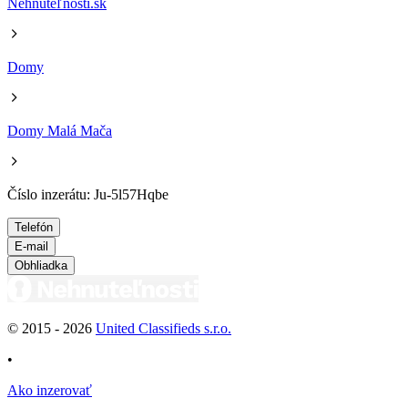
Nehnuteľnosti.sk
Domy
Domy Malá Mača
Číslo inzerátu: Ju-5l57Hqbe
Telefón
E-mail
Obhliadka
© 2015 -
2026
United Classifieds s.r.o.
•
Ako inzerovať