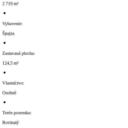
2 719 m²
Vybavenie
:
Špajza
Zastavaná plocha
:
124,5 m²
Vlastníctvo
:
Osobné
Terén pozemku
:
Rovinatý