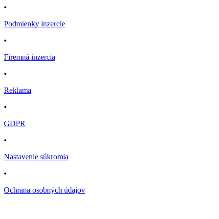
•
Podmienky inzercie
•
Firemná inzercia
•
Reklama
•
GDPR
•
Nastavenie súkromia
•
Ochrana osobných údajov