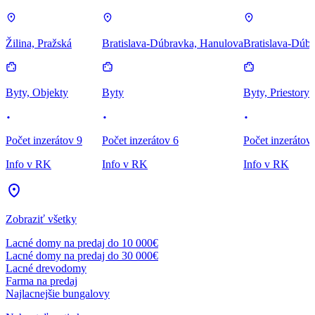
Žilina, Pražská
Bratislava-Dúbravka, Hanulova
Bratislava-Dúbr
Byty, Objekty
Byty
Byty, Priestory
Počet inzerátov 9
Počet inzerátov 6
Počet inzerátov
Info v RK
Info v RK
Info v RK
Zobraziť všetky
Lacné domy na predaj do 10 000€
Lacné domy na predaj do 30 000€
Lacné drevodomy
Farma na predaj
Najlacnejšie bungalovy