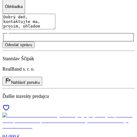
Obhliadka
Odoslať správu
Stanislav Ščipák
RealBand s. r. o.
Nahlásiť ponuku
Ďalšie inzeráty predajcu
94 000 €