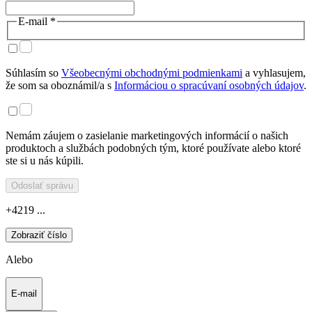
E-mail *
Súhlasím so
Všeobecnými obchodnými podmienkami
a vyhlasujem,
že som sa oboznámil/a s
Informáciou o spracúvaní osobných údajov
.
Nemám záujem o zasielanie marketingových informácií o našich
produktoch a službách podobných tým, ktoré používate alebo ktoré
ste si u nás kúpili.
Odoslať správu
+4219 ...
Zobraziť číslo
Alebo
E-mail