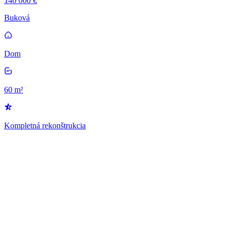
140 000 €
Buková
Dom
60 m²
Kompletná rekonštrukcia