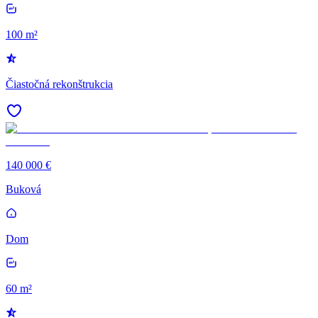
100 m²
Čiastočná rekonštrukcia
140 000 €
Buková
Dom
60 m²