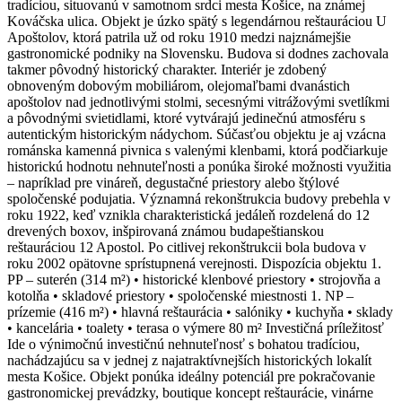
tradíciou, situovanú v samotnom srdci mesta Košice, na známej
Kováčska ulica. Objekt je úzko spätý s legendárnou reštauráciou U
Apoštolov, ktorá patrila už od roku 1910 medzi najznámejšie
gastronomické podniky na Slovensku. Budova si dodnes zachovala
takmer pôvodný historický charakter. Interiér je zdobený
obnoveným dobovým mobiliárom, olejomaľbami dvanástich
apoštolov nad jednotlivými stolmi, secesnými vitrážovými svetlíkmi
a pôvodnými svietidlami, ktoré vytvárajú jedinečnú atmosféru s
autentickým historickým nádychom. Súčasťou objektu je aj vzácna
románska kamenná pivnica s valenými klenbami, ktorá podčiarkuje
historickú hodnotu nehnuteľnosti a ponúka široké možnosti využitia
– napríklad pre vináreň, degustačné priestory alebo štýlové
spoločenské podujatia. Významná rekonštrukcia budovy prebehla v
roku 1922, keď vznikla charakteristická jedáleň rozdelená do 12
drevených boxov, inšpirovaná známou budapeštianskou
reštauráciou 12 Apostol. Po citlivej rekonštrukcii bola budova v
roku 2002 opätovne sprístupnená verejnosti. Dispozícia objektu 1.
PP – suterén (314 m²) • historické klenbové priestory • strojovňa a
kotolňa • skladové priestory • spoločenské miestnosti 1. NP –
prízemie (416 m²) • hlavná reštaurácia • salóniky • kuchyňa • sklady
• kancelária • toalety • terasa o výmere 80 m² Investičná príležitosť
Ide o výnimočnú investičnú nehnuteľnosť s bohatou tradíciou,
nachádzajúcu sa v jednej z najatraktívnejších historických lokalít
mesta Košice. Objekt ponúka ideálny potenciál pre pokračovanie
gastronomickej prevádzky, boutique koncept reštaurácie, vinárne