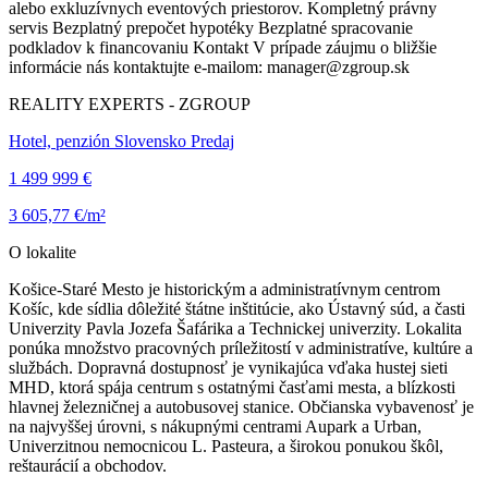
alebo exkluzívnych eventových priestorov. Kompletný právny
servis Bezplatný prepočet hypotéky Bezplatné spracovanie
podkladov k financovaniu Kontakt V prípade záujmu o bližšie
informácie nás kontaktujte e-mailom: manager@zgroup.sk
REALITY EXPERTS - ZGROUP
Hotel, penzión Slovensko Predaj
1 499 999 €
3 605,77 €/m²
O lokalite
Košice-Staré Mesto je historickým a administratívnym centrom
Košíc, kde sídlia dôležité štátne inštitúcie, ako Ústavný súd, a časti
Univerzity Pavla Jozefa Šafárika a Technickej univerzity. Lokalita
ponúka množstvo pracovných príležitostí v administratíve, kultúre a
službách. Dopravná dostupnosť je vynikajúca vďaka hustej sieti
MHD, ktorá spája centrum s ostatnými časťami mesta, a blízkosti
hlavnej železničnej a autobusovej stanice. Občianska vybavenosť je
na najvyššej úrovni, s nákupnými centrami Aupark a Urban,
Univerzitnou nemocnicou L. Pasteura, a širokou ponukou škôl,
reštaurácií a obchodov.