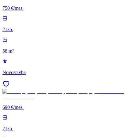
750 €/mes.
2 izb.
58 m²
Novostavba
690 €/mes.
2 izb.