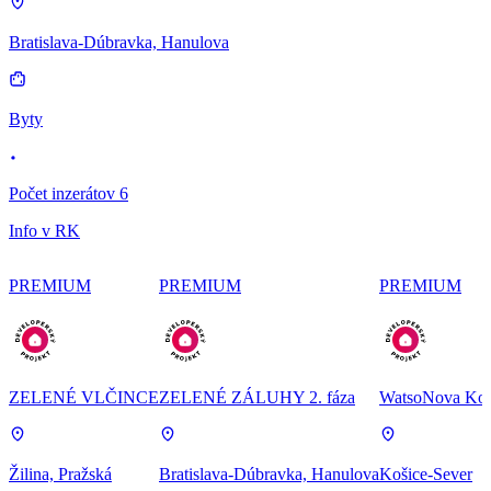
Bratislava-Dúbravka, Hanulova
Byty
Počet inzerátov 6
Info v RK
PREMIUM
PREMIUM
PREMIUM
ZELENÉ VLČINCE
ZELENÉ ZÁLUHY 2. fáza
WatsoNova Koš
Žilina, Pražská
Bratislava-Dúbravka, Hanulova
Košice-Sever