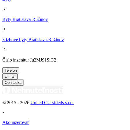
Byty Bratislava-Ružinov
3 izbové byty Bratislava-Ružinov
Číslo inzerátu: Ju2MJ91SiG2
Telefón
E-mail
Obhliadka
© 2015 -
2026
United Classifieds s.r.o.
•
Ako inzerovať