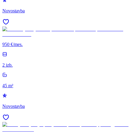
Novostavba
950 €/mes.
2 izb.
45 m²
Novostavba