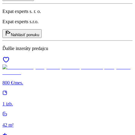
Expat experts s. r. o.
Expat experts s.r.o.
Nahlásiť ponuku
Ďalšie inzeráty predajcu
800 €/mes.
1 izb.
42 m²