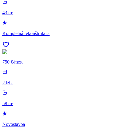
43 m²
Kompletná rekonštrukcia
750 €/mes.
2 izb.
58 m²
Novostavba