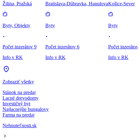
Žilina, Pražská
Bratislava-Dúbravka, Hanulova
Košice-Sever
Byty, Objekty
Byty
Byty
Počet inzerátov 9
Počet inzerátov 6
Počet inzerátov
Info v RK
Info v RK
Info v RK
Zobraziť všetky
Stánok na predaj
Lacné drevodomy
Investičný byt
Najlacnejšie bungalovy
Farma na predaj
Nehnuteľnosti.sk