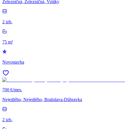
Železničná, Železničná, Vrútky
2 izb.
75 m²
Novostavba
700 €/mes.
Nejedlého, Nejedlého, Bratislava-Dúbravka
2 izb.