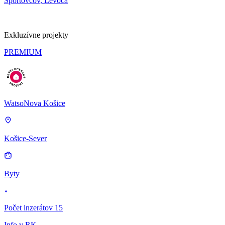
Športovcov, Levoča
Exkluzívne projekty
PREMIUM
WatsoNova Košice
Košice-Sever
Byty
Počet inzerátov 15
Info v RK