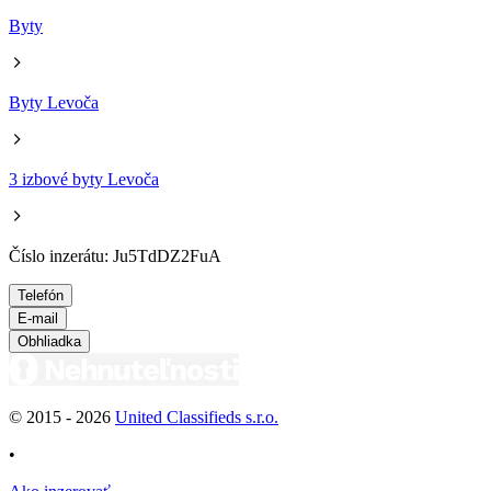
Byty
Byty Levoča
3 izbové byty Levoča
Číslo inzerátu: Ju5TdDZ2FuA
Telefón
E-mail
Obhliadka
© 2015 -
2026
United Classifieds s.r.o.
•