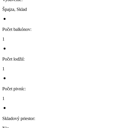
Špajza, Sklad
Počet balkónov
:
1
Počet lodžií
:
1
Počet pivníc
:
1
Skladový priestor
: