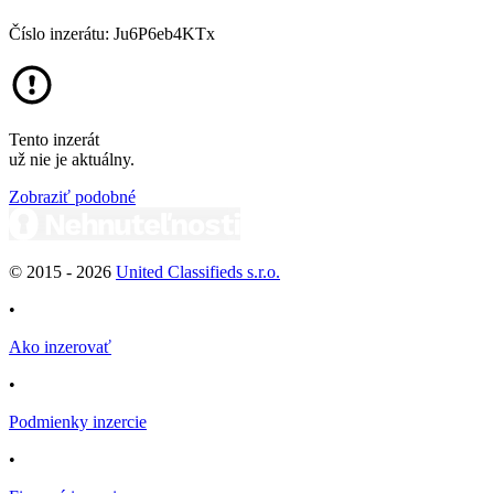
Číslo inzerátu: Ju6P6eb4KTx
Tento inzerát
už nie je aktuálny.
Zobraziť podobné
© 2015 -
2026
United Classifieds s.r.o.
•
Ako inzerovať
•
Podmienky inzercie
•