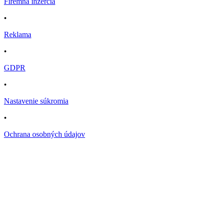
Firemná inzercia
•
Reklama
•
GDPR
•
Nastavenie súkromia
•
Ochrana osobných údajov