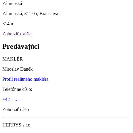
Záhrebská
Záhrebská, 811 05, Bratislava
314 m
Zobraziť ďalšie
Predávajúci
MAKLÉR
Miroslav Daněk
Profil realitného makléra
Telefónne číslo:
+421 ...
Zobraziť číslo
HERRYS s.r.o.