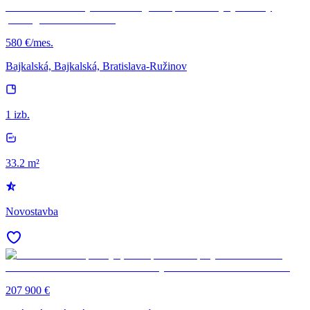
580 €/mes.
Bajkalská, Bajkalská, Bratislava-Ružinov
1 izb.
33.2 m²
Novostavba
207 900 €