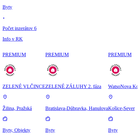
Byty
Počet inzerátov 6
Info v RK
PREMIUM
PREMIUM
PREMIUM
ZELENÉ VLČINCE
ZELENÉ ZÁLUHY 2. fáza
WatsoNova Koš
Žilina, Pražská
Bratislava-Dúbravka, Hanulova
Košice-Sever
Byty, Objekty
Byty
Byty