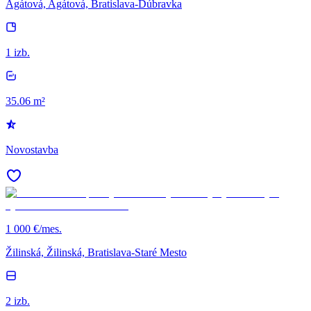
Agátová, Agátová, Bratislava-Dúbravka
1 izb.
35.06 m²
Novostavba
1 000 €/mes.
Žilinská, Žilinská, Bratislava-Staré Mesto
2 izb.