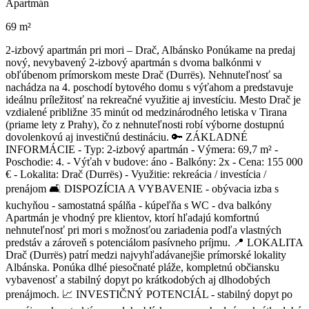
Apartmán
69 m²
2-izbový apartmán pri mori – Drač, Albánsko Ponúkame na predaj
nový, nevybavený 2-izbový apartmán s dvoma balkónmi v
obľúbenom prímorskom meste Drač (Durrës). Nehnuteľnosť sa
nachádza na 4. poschodí bytového domu s výťahom a predstavuje
ideálnu príležitosť na rekreačné využitie aj investíciu. Mesto Drač je
vzdialené približne 35 minút od medzinárodného letiska v Tirana
(priame lety z Prahy), čo z nehnuteľnosti robí výborne dostupnú
dovolenkovú aj investičnú destináciu. 🔑 ZÁKLADNÉ
INFORMÁCIE - Typ: 2-izbový apartmán - Výmera: 69,7 m² -
Poschodie: 4. - Výťah v budove: áno - Balkóny: 2x - Cena: 155 000
€ - Lokalita: Drač (Durrës) - Využitie: rekreácia / investícia /
prenájom 🛋 DISPOZÍCIA A VYBAVENIE - obývacia izba s
kuchyňou - samostatná spálňa - kúpeľňa s WC - dva balkóny
Apartmán je vhodný pre klientov, ktorí hľadajú komfortnú
nehnuteľnosť pri mori s možnosťou zariadenia podľa vlastných
predstáv a zároveň s potenciálom pasívneho príjmu. 📍 LOKALITA
Drač (Durrës) patrí medzi najvyhľadávanejšie prímorské lokality
Albánska. Ponúka dlhé piesočnaté pláže, kompletnú občiansku
vybavenosť a stabilný dopyt po krátkodobých aj dlhodobých
prenájmoch. 📈 INVESTIČNÝ POTENCIÁL - stabilný dopyt po