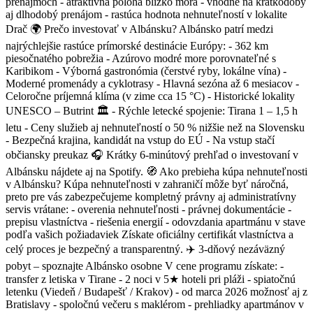
prenájmoch - atraktívna poloha blízko mora - vhodné na krátkodobý
aj dlhodobý prenájom - rastúca hodnota nehnuteľností v lokalite
Drač 🌍 Prečo investovať v Albánsku? Albánsko patrí medzi
najrýchlejšie rastúce prímorské destinácie Európy: - 362 km
piesočnatého pobrežia - Azúrovo modré more porovnateľné s
Karibikom - Výborná gastronómia (čerstvé ryby, lokálne vína) -
Moderné promenády a cyklotrasy - Hlavná sezóna až 6 mesiacov -
Celoročne príjemná klíma (v zime cca 15 °C) - Historické lokality
UNESCO – Butrint 🏛️ - Rýchle letecké spojenie: Tirana 1 – 1,5 h
letu - Ceny služieb aj nehnuteľností o 50 % nižšie než na Slovensku
- Bezpečná krajina, kandidát na vstup do EÚ - Na vstup stačí
občiansky preukaz 🎧 Krátky 6-minútový prehľad o investovaní v
Albánsku nájdete aj na Spotify. 🧭 Ako prebieha kúpa nehnuteľnosti
v Albánsku? Kúpa nehnuteľnosti v zahraničí môže byť náročná,
preto pre vás zabezpečujeme kompletný právny aj administratívny
servis vrátane: - overenia nehnuteľnosti - právnej dokumentácie -
prepisu vlastníctva - riešenia energií - odovzdania apartmánu v stave
podľa vašich požiadaviek Získate oficiálny certifikát vlastníctva a
celý proces je bezpečný a transparentný. ✈️ 3-dňový nezáväzný
pobyt – spoznajte Albánsko osobne V cene programu získate: -
transfer z letiska v Tirane - 2 noci v 5★ hoteli pri pláži - spiatočnú
letenku (Viedeň / Budapešť / Krakov) - od marca 2026 možnosť aj z
Bratislavy - spoločnú večeru s maklérom - prehliadky apartmánov v