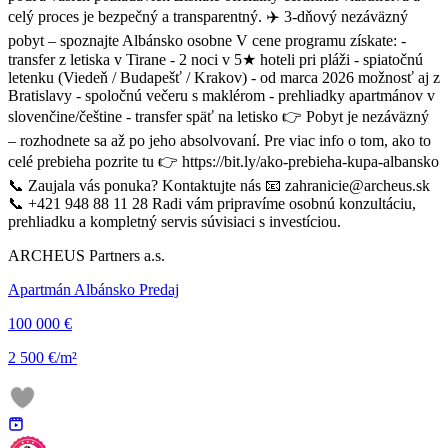
celý proces je bezpečný a transparentný. ✈️ 3-dňový nezáväzný
pobyt – spoznajte Albánsko osobne V cene programu získate: -
transfer z letiska v Tirane - 2 noci v 5★ hoteli pri pláži - spiatočnú
letenku (Viedeň / Budapešť / Krakov) - od marca 2026 možnosť aj z
Bratislavy - spoločnú večeru s maklérom - prehliadky apartmánov v
slovenčine/češtine - transfer späť na letisko 👉 Pobyt je nezáväzný
– rozhodnete sa až po jeho absolvovaní. Pre viac info o tom, ako to
celé prebieha pozrite tu 👉 https://bit.ly/ako-prebieha-kupa-albansko
📞 Zaujala vás ponuka? Kontaktujte nás 📧 zahranicie@archeus.sk
📞 +421 948 88 11 28 Radi vám pripravíme osobnú konzultáciu,
prehliadku a kompletný servis súvisiaci s investíciou.
ARCHEUS Partners a.s.
Apartmán Albánsko Predaj
100 000 €
2 500 €/m²