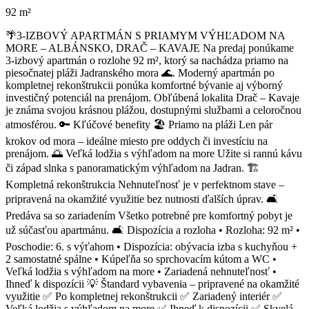
92 m²
🌴3-IZBOVÝ APARTMÁN S PRIAMYM VÝHĽADOM NA
MORE – ALBÁNSKO, DRAČ – KAVAJE Na predaj ponúkame
3-izbový apartmán o rozlohe 92 m², ktorý sa nachádza priamo na
piesočnatej pláži Jadranského mora 🌊. Moderný apartmán po
kompletnej rekonštrukcii ponúka komfortné bývanie aj výborný
investičný potenciál na prenájom. Obľúbená lokalita Drač – Kavaje
je známa svojou krásnou plážou, dostupnými službami a celoročnou
atmosférou. 🔑 Kľúčové benefity 🏖️ Priamo na pláži Len pár
krokov od mora – ideálne miesto pre oddych či investíciu na
prenájom. 🌅 Veľká lodžia s výhľadom na more Užite si rannú kávu
či západ slnka s panoramatickým výhľadom na Jadran. 🏗️
Kompletná rekonštrukcia Nehnuteľnosť je v perfektnom stave –
pripravená na okamžité využitie bez nutnosti ďalších úprav. 🛋️
Predáva sa so zariadením Všetko potrebné pre komfortný pobyt je
už súčasťou apartmánu. 🛋 Dispozícia a rozloha • Rozloha: 92 m² •
Poschodie: 6. s výťahom • Dispozícia: obývacia izba s kuchyňou +
2 samostatné spálne • Kúpeľňa so sprchovacím kútom a WC •
Veľká lodžia s výhľadom na more • Zariadená nehnuteľnosť •
Ihneď k dispozícii 💡 Štandard vybavenia – pripravené na okamžité
využitie ✅ Po kompletnej rekonštrukcii ✅ Zariadený interiér ✅
Veľká lodžia s výhľadom na more ✅ Ihneď k dispozícii ✅ Skvelá