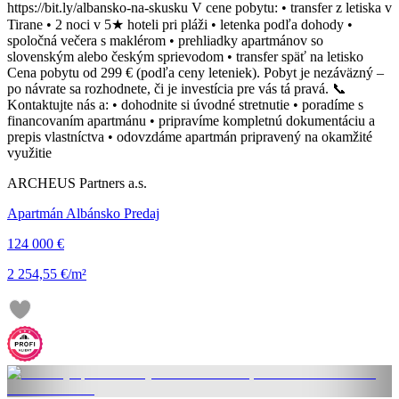
https://bit.ly/albansko-na-skusku V cene pobytu: • transfer z letiska v
Tirane • 2 noci v 5★ hoteli pri pláži • letenka podľa dohody •
spoločná večera s maklérom • prehliadky apartmánov so
slovenským alebo českým sprievodom • transfer späť na letisko
Cena pobytu od 299 € (podľa ceny leteniek). Pobyt je nezáväzný –
po návrate sa rozhodnete, či je investícia pre vás tá pravá. 📞
Kontaktujte nás a: • dohodnite si úvodné stretnutie • poradíme s
financovaním apartmánu • pripravíme kompletnú dokumentáciu a
prepis vlastníctva • odovzdáme apartmán pripravený na okamžité
využitie
ARCHEUS Partners a.s.
Apartmán Albánsko Predaj
124 000 €
2 254,55 €/m²