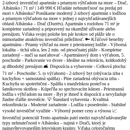
2-izbový investičný apartmán s priamym výhľadom na more – Drač,
Albánsko | 71 m² | 149 990 € Hľadáte nehnuteľnosť na predaj pri
mori v Albánsku? Ponúkame moderný 2-izbový apartmán s lodžiou
a priamym výhľadom na more v jednej z najvyhľadávanejších
oblastí Albánska – Drač (Durrës). Apartmán s rozlohou 71 m² je
kompletne zariadený a pripravený na okamžité užívanie alebo
prenájom. Vďaka svojej polohe len pár krokov od pláže ide o
mimoriadne atraktívnu investičnú príležitosť. 🔑 Kľúčové benefity
apartmánu - Priamy výhľad na more z priestrannej lodžie - Výborná
lokalita – tichá ulica, len 2 min. od piesočnatej pláže - Kompletne
zariadený – stačí sa nasťahovať - Apartmánový dom s výťahom, 5.
poschodie - Parkovanie vo dvore - Ideálne na rekreáciu, krátkodobý
aj dlhodobý prenájom 🛋 Dispozícia a vybavenie - Celková plocha:
71 m² - Poschodie: 5. (s výťahom) - 2-izbový byt (obývacia izba s
kuchyňou + samostatná spálňa) - Plne zariadená obývacia izba -
Kuchyňa so spotrebičmi - Spálňa s manželskou posteľou a
šatníkovou skriňou - Kúpeľňa so sprchovacím kútom - Priestranná
lodžia s výhľadom na more - Byt je ihneď k dispozícii a nevyžaduje
žiadne ďalšie investície. 💡 Štandard vybavenia - Kvalitná
rekonštrukcia - Moderné zariadenie - Lodžia s posedením - Stabilné
vysoké investičné využitie - Výborný pomer ceny a výnosu 📈
Investičný potenciál Tento apartmán patrí medzi najvyhľadávanejšie
typy nehnuteľností v Albánsku – najmä v Drači, ktorý je
najnavštevovanejším letoviskom krajiny. Vďaka celoročnému