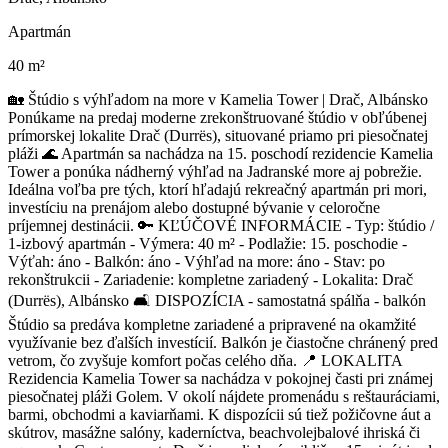
Apartmán
40 m²
🏡 Štúdio s výhľadom na more v Kamelia Tower | Drač, Albánsko
Ponúkame na predaj moderne zrekonštruované štúdio v obľúbenej
prímorskej lokalite Drač (Durrës), situované priamo pri piesočnatej
pláži 🌊 Apartmán sa nachádza na 15. poschodí rezidencie Kamelia
Tower a ponúka nádherný výhľad na Jadranské more aj pobrežie.
Ideálna voľba pre tých, ktorí hľadajú rekreačný apartmán pri mori,
investíciu na prenájom alebo dostupné bývanie v celoročne
príjemnej destinácii. 🔑 KĽÚČOVÉ INFORMÁCIE - Typ: štúdio /
1-izbový apartmán - Výmera: 40 m² - Podlažie: 15. poschodie -
Výťah: áno - Balkón: áno - Výhľad na more: áno - Stav: po
rekonštrukcii - Zariadenie: kompletne zariadený - Lokalita: Drač
(Durrës), Albánsko 🛋 DISPOZÍCIA - samostatná spálňa - balkón
Štúdio sa predáva kompletne zariadené a pripravené na okamžité
využívanie bez ďalších investícií. Balkón je čiastočne chránený pred
vetrom, čo zvyšuje komfort počas celého dňa. 📍 LOKALITA
Rezidencia Kamelia Tower sa nachádza v pokojnej časti pri známej
piesočnatej pláži Golem. V okolí nájdete promenádu s reštauráciami,
barmi, obchodmi a kaviarňami. K dispozícii sú tiež požičovne áut a
skútrov, masážne salóny, kaderníctva, beachvolejbalové ihriská či