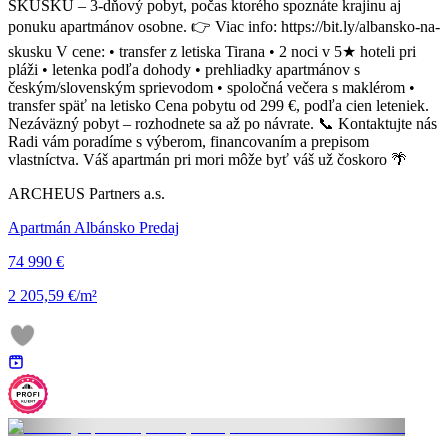
SKÚŠKU – 3-dňový pobyt, počas ktorého spoznáte krajinu aj
ponuku apartmánov osobne. 👉 Viac info: https://bit.ly/albansko-na-
skusku V cene: • transfer z letiska Tirana • 2 noci v 5★ hoteli pri
pláži • letenka podľa dohody • prehliadky apartmánov s
českým/slovenským sprievodom • spoločná večera s maklérom •
transfer späť na letisko Cena pobytu od 299 €, podľa cien leteniek.
Nezáväzný pobyt – rozhodnete sa až po návrate. 📞 Kontaktujte nás
Radi vám poradíme s výberom, financovaním a prepisom
vlastníctva. Váš apartmán pri mori môže byť váš už čoskoro 🌴
ARCHEUS Partners a.s.
Apartmán Albánsko Predaj
74 990 €
2 205,59 €/m²