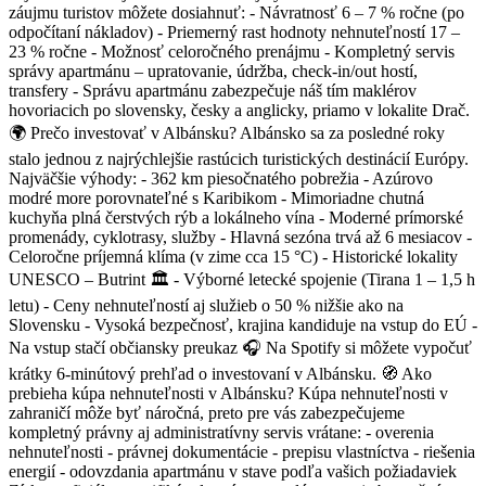
záujmu turistov môžete dosiahnuť: - Návratnosť 6 – 7 % ročne (po
odpočítaní nákladov) - Priemerný rast hodnoty nehnuteľností 17 –
23 % ročne - Možnosť celoročného prenájmu - Kompletný servis
správy apartmánu – upratovanie, údržba, check-in/out hostí,
transfery - Správu apartmánu zabezpečuje náš tím maklérov
hovoriacich po slovensky, česky a anglicky, priamo v lokalite Drač.
🌍 Prečo investovať v Albánsku? Albánsko sa za posledné roky
stalo jednou z najrýchlejšie rastúcich turistických destinácií Európy.
Najväčšie výhody: - 362 km piesočnatého pobrežia - Azúrovo
modré more porovnateľné s Karibikom - Mimoriadne chutná
kuchyňa plná čerstvých rýb a lokálneho vína - Moderné prímorské
promenády, cyklotrasy, služby - Hlavná sezóna trvá až 6 mesiacov -
Celoročne príjemná klíma (v zime cca 15 °C) - Historické lokality
UNESCO – Butrint 🏛️ - Výborné letecké spojenie (Tirana 1 – 1,5 h
letu) - Ceny nehnuteľností aj služieb o 50 % nižšie ako na
Slovensku - Vysoká bezpečnosť, krajina kandiduje na vstup do EÚ -
Na vstup stačí občiansky preukaz 🎧 Na Spotify si môžete vypočuť
krátky 6-minútový prehľad o investovaní v Albánsku. 🧭 Ako
prebieha kúpa nehnuteľnosti v Albánsku? Kúpa nehnuteľnosti v
zahraničí môže byť náročná, preto pre vás zabezpečujeme
kompletný právny aj administratívny servis vrátane: - overenia
nehnuteľnosti - právnej dokumentácie - prepisu vlastníctva - riešenia
energií - odovzdania apartmánu v stave podľa vašich požiadaviek