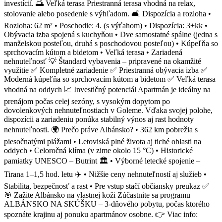
investícií. 🌅 Veľká terasa Priestranná terasa vhodná na relax,
stolovanie alebo posedenie s výhľadom. 🛋 Dispozícia a rozloha •
Rozloha: 62 m² • Poschodie: 4. (s výťahom) • Dispozícia: 3+kk •
Obývacia izba spojená s kuchyňou • Dve samostatné spálne (jedna s
manželskou posteľou, druhá s poschodovou posteľou) • Kúpeľňa so
sprchovacím kútom a bidetom • Veľká terasa • Zariadená
nehnuteľnosť 💡 Štandard vybavenia – pripravené na okamžité
využitie ✅ Kompletné zariadenie ✅ Priestranná obývacia izba ✅
Moderná kúpeľňa so sprchovacím kútom a bidetom ✅ Veľká terasa
vhodná na oddych 📈 Investičný potenciál Apartmán je ideálny na
prenájom počas celej sezóny, s vysokým dopytom po
dovolenkových nehnuteľnostiach v Goleme. Vďaka svojej polohe,
dispozícii a zariadeniu ponúka stabilný výnos aj rast hodnoty
nehnuteľnosti. 🌍 Prečo práve Albánsko? • 362 km pobrežia s
piesočnatými plážami • Letoviská plné života aj tiché oblasti na
oddych • Celoročná klíma (v zime okolo 15 °C) • Historické
pamiatky UNESCO – Butrint 🏛️ • Výborné letecké spojenie –
Tirana 1–1,5 hod. letu ✈️ • Nižšie ceny nehnuteľností aj služieb •
Stabilita, bezpečnosť a rast • Pre vstup stačí občiansky preukaz ✅
🎯 Zažite Albánsko na vlastnej koži Zúčastnite sa programu
ALBÁNSKO NA SKÚŠKU – 3-dňového pobytu, počas ktorého
spoznáte krajinu aj ponuku apartmánov osobne. 👉 Viac info: