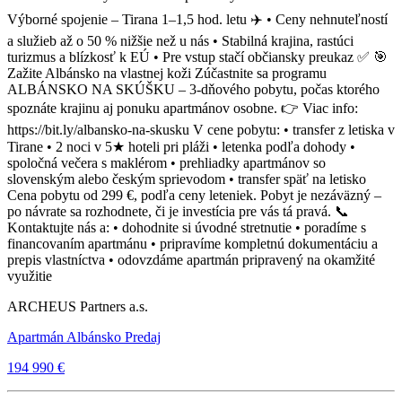
Výborné spojenie – Tirana 1–1,5 hod. letu ✈️ • Ceny nehnuteľností
a služieb až o 50 % nižšie než u nás • Stabilná krajina, rastúci
turizmus a blízkosť k EÚ • Pre vstup stačí občiansky preukaz ✅ 🎯
Zažite Albánsko na vlastnej koži Zúčastnite sa programu
ALBÁNSKO NA SKÚŠKU – 3-dňového pobytu, počas ktorého
spoznáte krajinu aj ponuku apartmánov osobne. 👉 Viac info:
https://bit.ly/albansko-na-skusku V cene pobytu: • transfer z letiska v
Tirane • 2 noci v 5★ hoteli pri pláži • letenka podľa dohody •
spoločná večera s maklérom • prehliadky apartmánov so
slovenským alebo českým sprievodom • transfer späť na letisko
Cena pobytu od 299 €, podľa ceny leteniek. Pobyt je nezáväzný –
po návrate sa rozhodnete, či je investícia pre vás tá pravá. 📞
Kontaktujte nás a: • dohodnite si úvodné stretnutie • poradíme s
financovaním apartmánu • pripravíme kompletnú dokumentáciu a
prepis vlastníctva • odovzdáme apartmán pripravený na okamžité
využitie
ARCHEUS Partners a.s.
Apartmán Albánsko Predaj
194 990 €