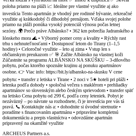
poloha priamo na pláži 📈 Ideálne pre vlastné využitie aj ako
investícia Tento apartmán je vhodný pre rodinné bývanie, rekreačné
využitie aj krátkodobý či dlhodobý prenájom. Vďaka svojej polohe
priamo na pláži ponúka vysoký potenciál výnosu počas letnej
sezóny. 🌍 Prečo práve Albánsko? • 362 km pobrežia Jadranského a
Iónskeho mora 🌊 • Výborný pomer ceny a kvality • Rýchly rast
trhu s nehnuteľnosťami • Dostupnosť letom do Tirany (1–1,5
hodiny) • Celoročné využitie – leto aj zima • Vstup len s
občianskym preukazom ✅ 🎯 Zažite Albánsko na vlastnej koži
Zúčastnite sa programu ALBÁNSKO NA SKÚŠKU – 3-dňového
pobytu, počas ktorého spoznáte krajinu aj ponuku apartmánov
osobne. 👉 Viac info: https://bit.ly/albansko-na-skusku V cene
pobytu: • transfer z letiska v Tirane • 2 noci v 5★ hoteli pri pláži •
letenka podľa dohody • spoločná večera s maklérom • prehliadky
apartmánov so slovenským alebo českým sprievodom • transfer späť
na letisko Cena pobytu od 299 €, podľa ceny leteniek. Pobyt je
nezáväzný – po návrate sa rozhodnete, či je investícia pre vás tá
pravá. 📞 Kontaktujte nás a: • dohodnite si úvodné stretnutie •
poradíme s financovaním apartmánu • pripravíme kompletnú
dokumentáciu a prepis vlastníctva • odovzdáme apartmán
pripravený na okamžité využitie
ARCHEUS Partners a.s.