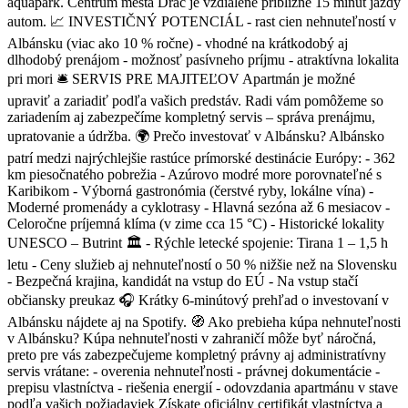
aquapark. Centrum mesta Drač je vzdialené približne 15 minút jazdy
autom. 📈 INVESTIČNÝ POTENCIÁL - rast cien nehnuteľností v
Albánsku (viac ako 10 % ročne) - vhodné na krátkodobý aj
dlhodobý prenájom - možnosť pasívneho príjmu - atraktívna lokalita
pri mori 🛎 SERVIS PRE MAJITEĽOV Apartmán je možné
upraviť a zariadiť podľa vašich predstáv. Radi vám pomôžeme so
zariadením aj zabezpečíme kompletný servis – správa prenájmu,
upratovanie a údržba. 🌍 Prečo investovať v Albánsku? Albánsko
patrí medzi najrýchlejšie rastúce prímorské destinácie Európy: - 362
km piesočnatého pobrežia - Azúrovo modré more porovnateľné s
Karibikom - Výborná gastronómia (čerstvé ryby, lokálne vína) -
Moderné promenády a cyklotrasy - Hlavná sezóna až 6 mesiacov -
Celoročne príjemná klíma (v zime cca 15 °C) - Historické lokality
UNESCO – Butrint 🏛️ - Rýchle letecké spojenie: Tirana 1 – 1,5 h
letu - Ceny služieb aj nehnuteľností o 50 % nižšie než na Slovensku
- Bezpečná krajina, kandidát na vstup do EÚ - Na vstup stačí
občiansky preukaz 🎧 Krátky 6-minútový prehľad o investovaní v
Albánsku nájdete aj na Spotify. 🧭 Ako prebieha kúpa nehnuteľnosti
v Albánsku? Kúpa nehnuteľnosti v zahraničí môže byť náročná,
preto pre vás zabezpečujeme kompletný právny aj administratívny
servis vrátane: - overenia nehnuteľnosti - právnej dokumentácie -
prepisu vlastníctva - riešenia energií - odovzdania apartmánu v stave
podľa vašich požiadaviek Získate oficiálny certifikát vlastníctva a