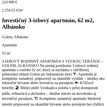
124 000 €
2 254,55 €/m²
Investičný 3-izbový apartmán, 62 m2,
Albánsko
Golem, Albánsko
Apartmán
55 m²
3-IZBOVÝ RODINNÝ APARTMÁN S VEĽKOU TERASOU –
GOLEM, ALBÁNSKO Na predaj ponúkame 3-izbový rodinný
apartmán o rozlohe 62 m², ktorý sa nachádza v obľúbenej
prímorskej oblasti Golem pri Jadranskom mori 🌴. Apartmán je
kompletne zariadený, pripravený na okamžité využitie – ideálny ako
rekreačné bývanie alebo investícia na prenájom. 🔑 Kľúčové
benefity 🏖 Blízko pláže Vynikajúca poloha v pešej dostupnosti
pláže, reštaurácií a obchodov – ideálne miesto na dovolenku aj
investičný prenájom. 🏗 Kompletne zariadený apartmán Moderný
interiér pripravený na okamžité bývanie alebo prenájom bez ďalších