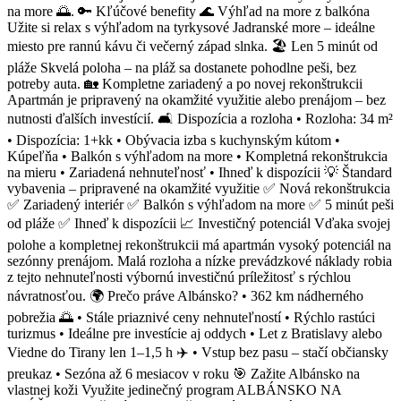
na more 🌅. 🔑 Kľúčové benefity 🌊 Výhľad na more z balkóna
Užite si relax s výhľadom na tyrkysové Jadranské more – ideálne
miesto pre rannú kávu či večerný západ slnka. 🏖 Len 5 minút od
pláže Skvelá poloha – na pláž sa dostanete pohodlne peši, bez
potreby auta. 🏡 Kompletne zariadený a po novej rekonštrukcii
Apartmán je pripravený na okamžité využitie alebo prenájom – bez
nutnosti ďalších investícií. 🛋 Dispozícia a rozloha • Rozloha: 34 m²
• Dispozícia: 1+kk • Obývacia izba s kuchynským kútom •
Kúpeľňa • Balkón s výhľadom na more • Kompletná rekonštrukcia
na mieru • Zariadená nehnuteľnosť • Ihneď k dispozícii 💡 Štandard
vybavenia – pripravené na okamžité využitie ✅ Nová rekonštrukcia
✅ Zariadený interiér ✅ Balkón s výhľadom na more ✅ 5 minút peši
od pláže ✅ Ihneď k dispozícii 📈 Investičný potenciál Vďaka svojej
polohe a kompletnej rekonštrukcii má apartmán vysoký potenciál na
sezónny prenájom. Malá rozloha a nízke prevádzkové náklady robia
z tejto nehnuteľnosti výbornú investičnú príležitosť s rýchlou
návratnosťou. 🌍 Prečo práve Albánsko? • 362 km nádherného
pobrežia 🌅 • Stále priaznivé ceny nehnuteľností • Rýchlo rastúci
turizmus • Ideálne pre investície aj oddych • Let z Bratislavy alebo
Viedne do Tirany len 1–1,5 h ✈️ • Vstup bez pasu – stačí občiansky
preukaz • Sezóna až 6 mesiacov v roku 🎯 Zažite Albánsko na
vlastnej koži Využite jedinečný program ALBÁNSKO NA