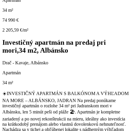
Apartmán
34 m²
74 990 €
2 205,59 €/m²
Investičný apartmán na predaj pri
mori,34 m2, Albánsko
Drač - Kavaje, Albánsko
Apartmán
34 m²
☀️INVESTIČNÝ APARTMÁN S BALKÓNOM A VÝHĽADOM
NA MORE – ALBÁNSKO, JADRAN Na predaj ponúkame
investičný apartmán o rozlohe 34 m² pri Jadranskom mori v
Albánsku, len 5 minút peši od pláže 🏖️. Apartmán je kompletne
zariadený a po novej rekonštrukcii na mieru, ideálny ako investícia
na krátkodobý prenájom alebo vlastnú dovolenkovú nehnuteľnosť.
Nachádza sa v tichej a obľúbenej lokalite s nádherným výhľadom