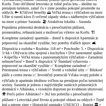
Korfu. Toto obľúbené letovisko je rušné počas leta – ideálne na
prenájom turistom, zatiaľ čo v zime ponúka pokojné prostredie na
oddych. 🔑 Kľúčové benefity 🌅 Veľká terasa s výhľadom na more
Užite si rannú kávu či večerné západy slnka s nádherným výhľadom
na more a prístav Saranda. 🏖 Atraktívna lokalita – Saranda
Populárna prímorská destinácia s piesočnatými plážami,
promenádou, reštauráciami a možnosťou výletov na Korfu. 🏗
Kompletne zariadený apartmán – ihneď k dispozícii Apartmán je
pripravený na okamžité využitie, bez potreby ďalších úprav. 🛋
Dispozícia a rozloha • Rozloha: 118 m² • Poschodie: 5. • Dispozícia:
3+kk • Obývacia izba spojená s kuchyňou • Dve samostatné spálne
• Kúpeľňa • Veľká terasa s panoramatickým výhľadom • Zariadená
nehnuteľnosť • Ihneď k dispozícii 💡 Štandard vybavenia –
pripravené na okamžité využitie ✅ Kompletne zariadené ✅
Priestranná terasa s výhľadom ✅ Svetlé a vzdušné izby ✅ Blízkosť
pláže a centra mesta 📈 Investičný potenciál Vďaka svojej polohe a
výhľadu je apartmán ideálnou voľbou na prenájom počas turistickej
sezóny. Saranda je jednou z najrýchlejšie rastúcich prímorských
destinácií v Albánsku, s vysokým dopytom po kvalitnom ubytovaní.
🌍 Prečo práve Albánsko? • 362 km pobrežia s piesočnatými
plážami • Letoviská plné života aj pokojné oblasti na oddych • Teplé
letá a mierne zimy • Historické pamiatky UNESCO – Butrint 🏛️ •