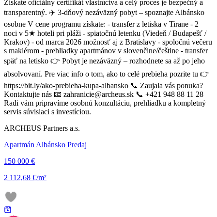
Získate oficiálny certifikát vlastníctva a celý proces je bezpečný a
transparentný. ✈️ 3-dňový nezáväzný pobyt – spoznajte Albánsko
osobne V cene programu získate: - transfer z letiska v Tirane - 2
noci v 5★ hoteli pri pláži - spiatočnú letenku (Viedeň / Budapešť /
Krakov) - od marca 2026 možnosť aj z Bratislavy - spoločnú večeru
s maklérom - prehliadky apartmánov v slovenčine/češtine - transfer
späť na letisko 👉 Pobyt je nezáväzný – rozhodnete sa až po jeho
absolvovaní. Pre viac info o tom, ako to celé prebieha pozrite tu 👉
https://bit.ly/ako-prebieha-kupa-albansko 📞 Zaujala vás ponuka?
Kontaktujte nás 📧 zahranicie@archeus.sk 📞 +421 948 88 11 28
Radi vám pripravíme osobnú konzultáciu, prehliadku a kompletný
servis súvisiaci s investíciou.
ARCHEUS Partners a.s.
Apartmán Albánsko Predaj
150 000 €
2 112,68 €/m²