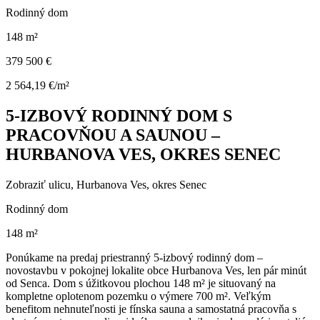
Rodinný dom
148 m²
379 500 €
2 564,19 €/m²
5-IZBOVÝ RODINNÝ DOM S
PRACOVŇOU A SAUNOU –
HURBANOVA VES, OKRES SENEC
Zobraziť ulicu
, Hurbanova Ves, okres Senec
Rodinný dom
148 m²
Ponúkame na predaj priestranný 5-izbový rodinný dom –
novostavbu v pokojnej lokalite obce Hurbanova Ves, len pár minút
od Senca. Dom s úžitkovou plochou 148 m² je situovaný na
kompletne oplotenom pozemku o výmere 700 m². Veľkým
benefitom nehnuteľnosti je fínska sauna a samostatná pracovňa s