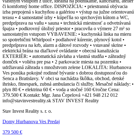
vlastným vstupom z ulice, ideálna na podnikanie, kanceláriu, ateliér
či komfortný home office. DISPOZÍCIA: • priestranná obývacia
izba prepojená s kuchyňou a galériou • výstup na južne orientovanú
terasu • 4 samostatné izby • kúpeľňa so sprchovým kútom a WC,
predpríprava na vaňu • sauna • technická miestnosť a odvetrávaná
špajza • podkrovný úložný priestor • pracovňa o výmere 27 m² so
samostatným vstupom VYBAVENIE: • kuchynská linka na mieru
so spotrebičmi Whirlpool • podlahové kúrenie, plynový kotol •
predpríprava na krb, alarm a dátové rozvody • vstavané skrine •
elektrická brána na diaľkové ovládanie • obecná kanalizácia
EXTERIÉR: • automatická závlaha a vlastná studňa • záhradný
domček • voliéra pre psa • 2 parkovacie miesta na pozemku •
udržiavaná záhrada s množstvom zelene LOKALITA: Hurbanova
Ves ponúka pokojné rodinné bývanie s dobrou dostupnosťou do
Senca a Bratislavy. V obci sa nachádza škôlka, obchod, detské
ihrisko, fitnespark, zubná ambulancia či služby. Mesačné náklady: •
plyn 80 € • elektrina 60 € • voda a stočné 160 €/ročne Cena:
379.500 € Kontakt: Mgr. Jana Čepelová +421 948 212 012
info@stavinvestreality.sk STAV INVEST Reality
Stav Invest Reality s. r. o.
Domy Hurbanova Ves Predaj
379 500 €