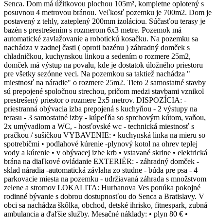
Senca. Dom má úžitkovou plochou 105m², kompletne oplotený s
posuvnou 4 metrovou bránou. Veľkosť pozemku je 700m2. Dom je
postavený z tehly, zateplený 200mm izoláciou. Súčasťou terasy je
bazén s prestrešením s rozmerom 6x3 metre. Pozemok má
automatické zavlažovanie a robotickú kosačku. Na pozemku sa
nachádza v zadnej časti ( oproti bazénu ) záhradný domček s
chladničkou, kuchynskou linkou a sedením o rozmere 25m2,
domček má výstup na povalu, kde je dostatok úložného priestoru
pre všetky sezónne veci. Na pozemkou sa taktiež nachádza "
miestnosť na náradie" o rozmere 25m2. Tieto 2 samostatné stavby
sú prepojené spoločnou strechou, pričom medzi stavbami vznikol
prestrešený priestor o rozmere 2x5 metrov. DISPOZÍCIA: -
priestranná obývacia izba prepojená s kuchyňou - 2 výstupy na
terasu - 3 samostatné izby - kúpeľňa so sprchovým kútom, vaňou,
2x umývadlom a WC, - hosťovské wc - technická miestnosť s
pračkou / sušičkou VYBAVENIE: • kuchynská linka na mieru so
spotrebičmi • podlahové kúrenie -plynový kotol na ohrev teplej
vody a kúrenie • v obývacej izbe krb • vstavané skrine • elektrická
brána na diaľkové ovládanie EXTERIÉR: - záhradný domček -
sklad náradia -automatická závlaha zo studne - búda pre psa - 4
parkovacie miesta na pozemku - udržiavaná záhrada s množstvom
zelene a stromov LOKALITA: Hurbanova Ves ponúka pokojné
rodinné bývanie s dobrou dostupnosťou do Senca a Bratislavy. V
obci sa nachádza škôlka, obchod, detské ihrisko, fitnespark, zubná
ambulancia a ďaľšie služby. Mesačné náklady: • plyn 80 € •