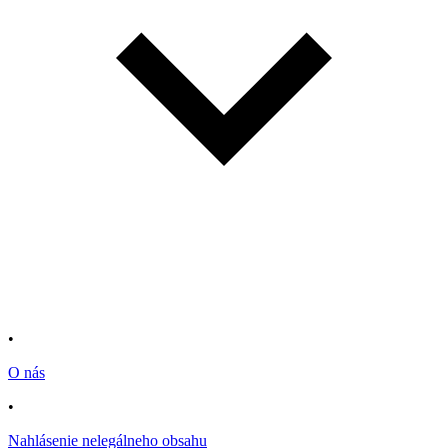
•
O nás
•
Nahlásenie nelegálneho obsahu