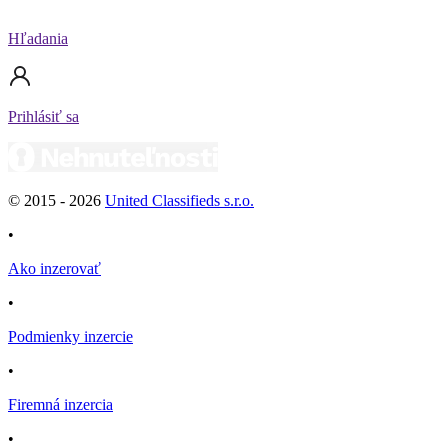
Hľadania
Prihlásiť sa
© 2015 -
2026
United Classifieds s.r.o.
•
Ako inzerovať
•
Podmienky inzercie
•
Firemná inzercia
•