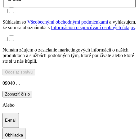
Súhlasím so
Všeobecnými obchodnými podmienkami
a vyhlasujem,
že som sa oboznámil/a s
Informáciou o spracúvaní osobných údajov
.
Nemám záujem o zasielanie marketingových informácií o našich
produktoch a službách podobných tým, ktoré používate alebo ktoré
ste si u nás kúpili.
Odoslať správu
09040 ...
Zobraziť číslo
Alebo
E-mail
Obhliadka