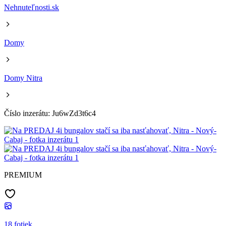
Nehnuteľnosti.sk
Domy
Domy Nitra
Číslo inzerátu: Ju6wZd3t6c4
PREMIUM
18 fotiek