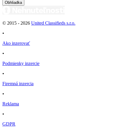
Obhliadka
© 2015 -
2026
United Classifieds s.r.o.
•
Ako inzerovať
•
Podmienky inzercie
•
Firemná inzercia
•
Reklama
•
GDPR