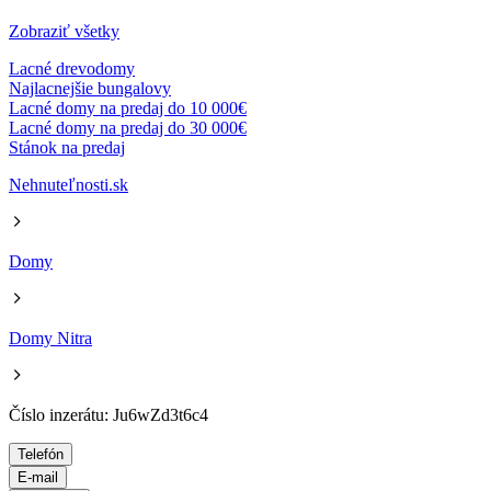
Zobraziť všetky
Lacné drevodomy
Najlacnejšie bungalovy
Lacné domy na predaj do 10 000€
Lacné domy na predaj do 30 000€
Stánok na predaj
Nehnuteľnosti.sk
Domy
Domy Nitra
Číslo inzerátu: Ju6wZd3t6c4
Telefón
E-mail