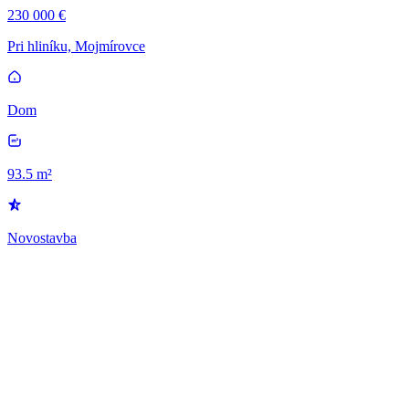
230 000 €
Pri hliníku, Mojmírovce
Dom
93.5 m²
Novostavba