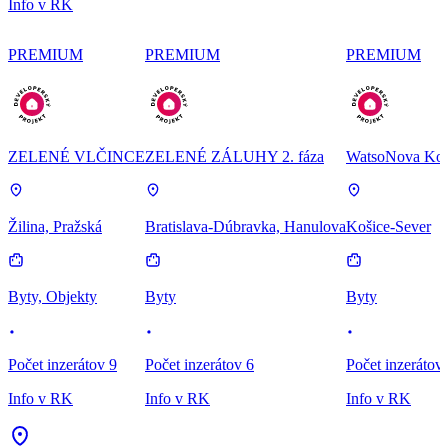
Info v RK
PREMIUM
PREMIUM
PREMIUM
ZELENÉ VLČINCE
ZELENÉ ZÁLUHY 2. fáza
WatsoNova Koš
Žilina, Pražská
Bratislava-Dúbravka, Hanulova
Košice-Sever
Byty, Objekty
Byty
Byty
Počet inzerátov 9
Počet inzerátov 6
Počet inzerátov
Info v RK
Info v RK
Info v RK