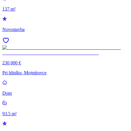
137 m²
Novostavba
230 000 €
Pri hliníku, Mojmírovce
Dom
93.5 m²