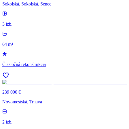
Sokolská, Sokolská, Senec
3 izb.
64 m²
Čiastočná rekonštrukcia
239 000 €
Novomestská, Trnava
2 izb.