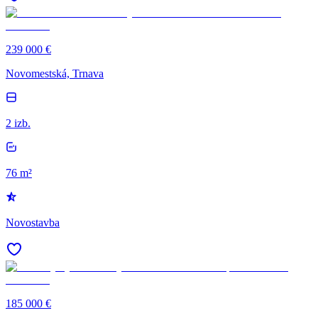
239 000 €
Novomestská, Trnava
2 izb.
76 m²
Novostavba
185 000 €