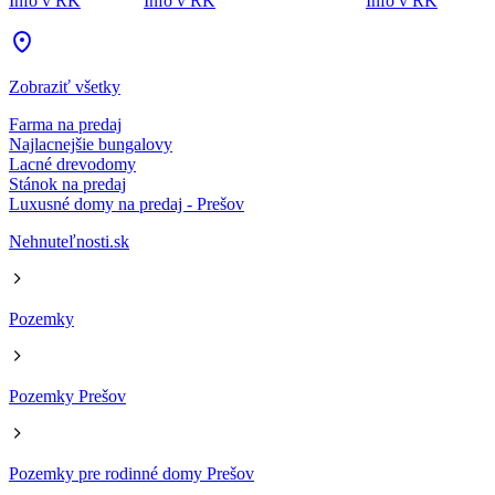
Info v RK
Info v RK
Info v RK
Zobraziť všetky
Farma na predaj
Najlacnejšie bungalovy
Lacné drevodomy
Stánok na predaj
Luxusné domy na predaj - Prešov
Nehnuteľnosti.sk
Pozemky
Pozemky Prešov
Pozemky pre rodinné domy Prešov