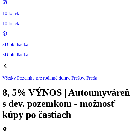
10 fotiek
10 fotiek
3D obhliadka
3D obhliadka
Všetky Pozemky pre rodinné domy, Prešov, Predaj
8, 5% VÝNOS | Autoumyváreň
s dev. pozemkom - možnosť
kúpy po častiach