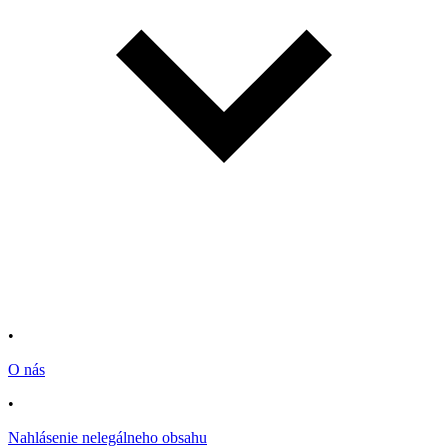
•
O nás
•
Nahlásenie nelegálneho obsahu