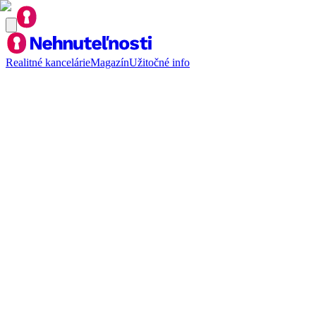
Realitné kancelárie
Magazín
Užitočné info