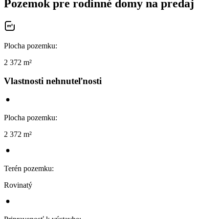
Pozemok pre rodinné domy na predaj
Plocha pozemku
:
2 372 m²
Vlastnosti nehnuteľnosti
Plocha pozemku
:
2 372 m²
Terén pozemku
:
Rovinatý