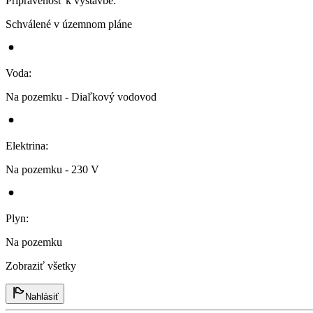
Pripravenosť k výstavbe
:
Schválené v územnom pláne
Voda
:
Na pozemku - Diaľkový vodovod
Elektrina
:
Na pozemku - 230 V
Plyn
:
Na pozemku
Zobraziť všetky
Nahlásiť