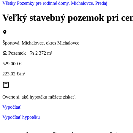
Všetky Pozemky pre rodinné domy, Michalovce, Predaj
Veľký stavebný pozemok pri cen
Športová, Michalovce, okres Michalovce
Pozemok
2 372 m²
529 000 €
223,02 €/m²
Overte si, akú hypotéku môžete získať.
Vypočítať
Vypočítať hypotéku