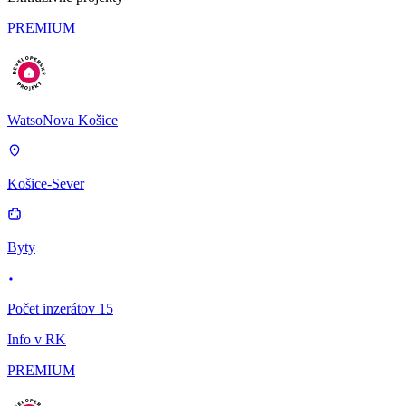
PREMIUM
WatsoNova Košice
Košice-Sever
Byty
Počet inzerátov 15
Info v RK
PREMIUM