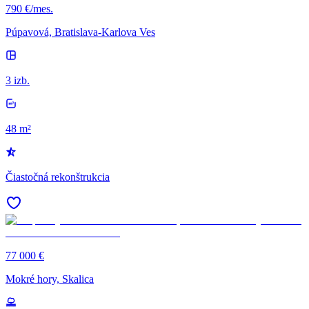
790 €/mes.
Púpavová, Bratislava-Karlova Ves
3 izb.
48 m²
Čiastočná rekonštrukcia
77 000 €
Mokré hory, Skalica