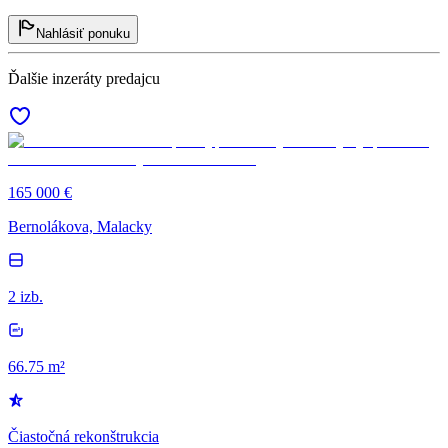
Nahlásiť ponuku
Ďalšie inzeráty predajcu
165 000 €
Bernolákova, Malacky
2 izb.
66.75 m²
Čiastočná rekonštrukcia