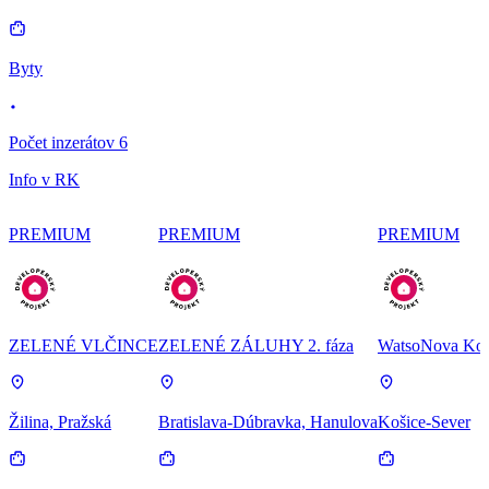
Byty
Počet inzerátov 6
Info v RK
PREMIUM
PREMIUM
PREMIUM
ZELENÉ VLČINCE
ZELENÉ ZÁLUHY 2. fáza
WatsoNova Koš
Žilina, Pražská
Bratislava-Dúbravka, Hanulova
Košice-Sever