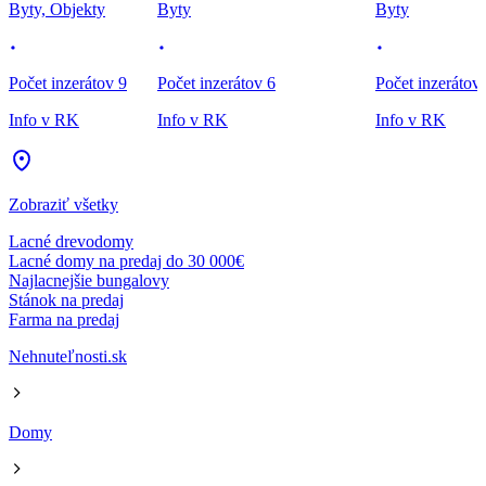
Byty, Objekty
Byty
Byty
Počet inzerátov 9
Počet inzerátov 6
Počet inzerátov
Info v RK
Info v RK
Info v RK
Zobraziť všetky
Lacné drevodomy
Lacné domy na predaj do 30 000€
Najlacnejšie bungalovy
Stánok na predaj
Farma na predaj
Nehnuteľnosti.sk
Domy