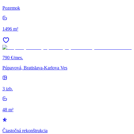
Pozemok
1496 m²
790 €/mes.
Púpavová, Bratislava-Karlova Ves
3 izb.
48 m²
Čiastočná rekonštrukcia