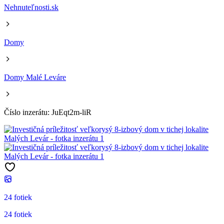
Nehnuteľnosti.sk
Domy
Domy Malé Leváre
Číslo inzerátu: JuEqt2m-liR
24 fotiek
24 fotiek