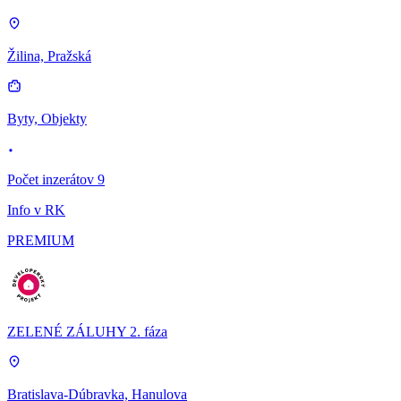
Žilina, Pražská
Byty, Objekty
Počet inzerátov 9
Info v RK
PREMIUM
ZELENÉ ZÁLUHY 2. fáza
Bratislava-Dúbravka, Hanulova