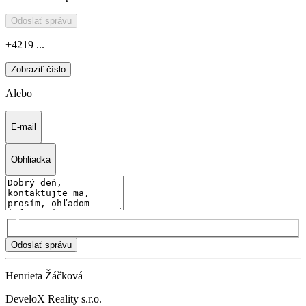
Odoslať správu
+4219 ...
Zobraziť číslo
Alebo
E-mail
Obhliadka
Odoslať správu
Henrieta Žáčková
DeveloX Reality s.r.o.