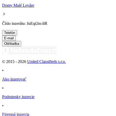
Domy Malé Leváre
Číslo inzerátu: JuEqt2m-liR
Telefón
E-mail
Obhliadka
© 2015 -
2026
United Classifieds s.r.o.
•
Ako inzerovať
•
Podmienky inzercie
•
Firemná inzercia