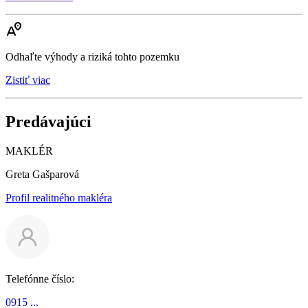
Odhaľte výhody a riziká tohto pozemku
Zistiť viac
Predávajúci
MAKLÉR
Greta Gašparová
Profil realitného makléra
Telefónne číslo:
0915 ...