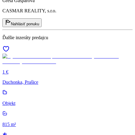
Greta Gašparová
CASMAR REALITY, s.r.o.
Nahlásiť ponuku
Ďalšie inzeráty predajcu
1 €
Duchonka, Prašice
Objekt
815 m²