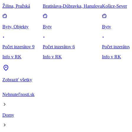
Žilina, Pražská
Bratislava-Dúbravka, Hanulova
Košice-Sever
Byty, Objekty
Byty
Byty
Počet inzerátov 9
Počet inzerátov 6
Počet inzerátov
Info v RK
Info v RK
Info v RK
Zobraziť všetky
Nehnuteľnosti.sk
Domy