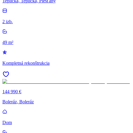
Teplická, Teplická, Piešťany
2 izb.
49 m²
Kompletná rekonštrukcia
144 990 €
Boleráz, Boleráz
Dom