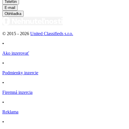
Telefón
E-mail
Obhliadka
© 2015 -
2026
United Classifieds s.r.o.
•
Ako inzerovať
•
Podmienky inzercie
•
Firemná inzercia
•
Reklama
•