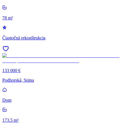
78 m²
Čiastočná rekonštrukcia
133 000 €
Podhorská, Snina
Dom
173.5 m²