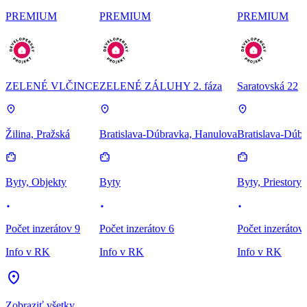
PREMIUM
PREMIUM
PREMIUM
ZELENÉ VLČINCE
ZELENÉ ZÁLUHY 2. fáza
Saratovská 22
Žilina, Pražská
Bratislava-Dúbravka, Hanulova
Bratislava-Dúbr
Byty, Objekty
Byty
Byty, Priestory
Počet inzerátov 9
Počet inzerátov 6
Počet inzerátov
Info v RK
Info v RK
Info v RK
Zobraziť všetky