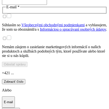
E-mail *
Súhlasím so
Všeobecnými obchodnými podmienkami
a vyhlasujem,
že som sa oboznámil/a s
Informáciou o spracúvaní osobných údajov
.
Nemám záujem o zasielanie marketingových informácií o našich
produktoch a službách podobných tým, ktoré používate alebo ktoré
ste si u nás kúpili.
Odoslať správu
+421 ...
Zobraziť číslo
Alebo
E-mail