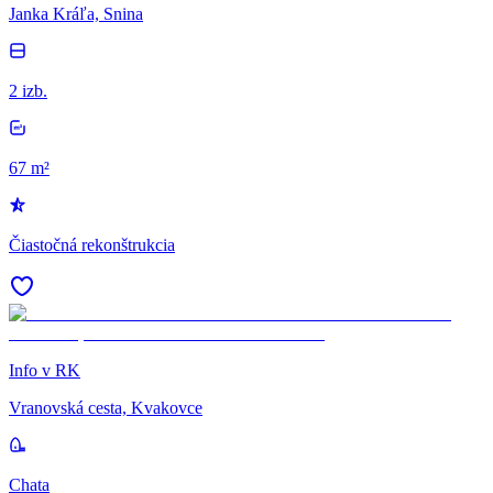
Janka Kráľa, Snina
2 izb.
67 m²
Čiastočná rekonštrukcia
Info v RK
Vranovská cesta, Kvakovce
Chata