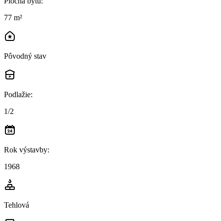
Plocha bytu
:
77 m²
Pôvodný stav
Podlažie
:
1/2
Rok výstavby
:
1968
Tehlová