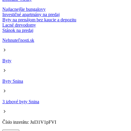
Najlacnejšie bungalovy
Investičné apartmány na predaj
Byty na prenájom bez kaucie a depozitu
Lacné drevodomy
Stánok na predaj
Nehnuteľnosti.sk
Byty
Byty Snina
3 izbové byty Snina
Číslo inzerátu: JuI31V1pFVI