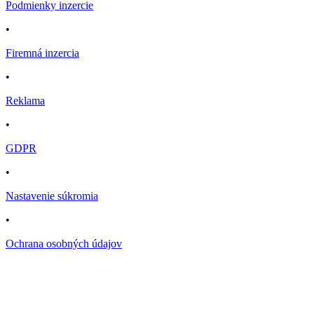
Podmienky inzercie
•
Firemná inzercia
•
Reklama
•
GDPR
•
Nastavenie súkromia
•
Ochrana osobných údajov