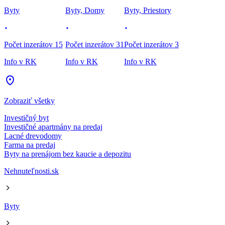
Byty
Byty, Domy
Byty, Priestory
Počet inzerátov 15
Počet inzerátov 31
Počet inzerátov 3
Info v RK
Info v RK
Info v RK
Zobraziť všetky
Investičný byt
Investičné apartmány na predaj
Lacné drevodomy
Farma na predaj
Byty na prenájom bez kaucie a depozitu
Nehnuteľnosti.sk
Byty