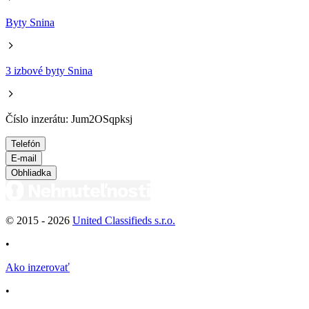
Byty Snina
3 izbové byty Snina
Číslo inzerátu: Jum2OSqpksj
Telefón
E-mail
Obhliadka
© 2015 -
2026
United Classifieds s.r.o.
•
Ako inzerovať
•