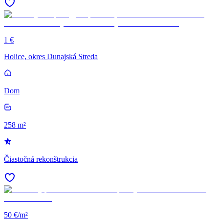
1 €
Holice, okres Dunajská Streda
Dom
258 m²
Čiastočná rekonštrukcia
50 €/m²