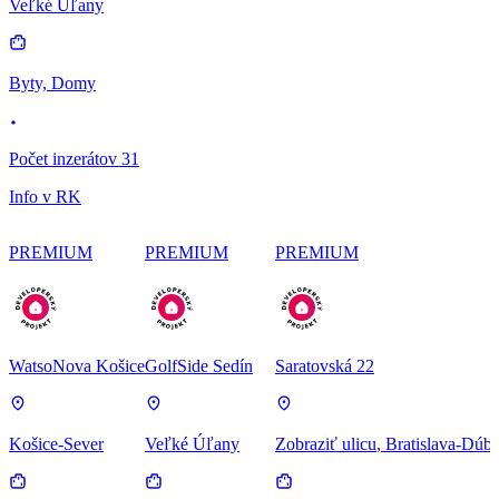
Veľké Úľany
Byty, Domy
Počet inzerátov 31
Info v RK
PREMIUM
PREMIUM
PREMIUM
WatsoNova Košice
GolfSide Sedín
Saratovská 22
Košice-Sever
Veľké Úľany
Zobraziť ulicu
, Bratislava-Dúb