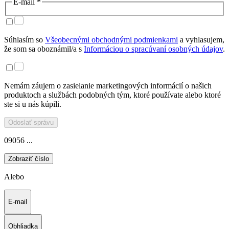
E-mail *
Súhlasím so
Všeobecnými obchodnými podmienkami
a vyhlasujem,
že som sa oboznámil/a s
Informáciou o spracúvaní osobných údajov
.
Nemám záujem o zasielanie marketingových informácií o našich
produktoch a službách podobných tým, ktoré používate alebo ktoré
ste si u nás kúpili.
Odoslať správu
09056 ...
Zobraziť číslo
Alebo
E-mail
Obhliadka