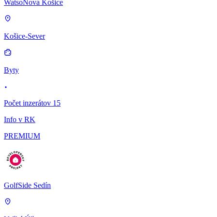
WatsoNova Košice
Košice-Sever
Byty
Počet inzerátov 15
Info v RK
PREMIUM
GolfSide Sedín