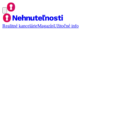
Realitné kancelárie
Magazín
Užitočné info