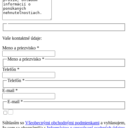
Vaše kontaktné údaje:
Meno a priezvisko *
Meno a priezvisko *
Telefón *
Telefón *
E-mail *
E-mail *
Súhlasím so
Všeobecnými obchodnými podmienkami
a vyhlasujem,
že som sa oboznámil/a s
Informáciou o spracúvaní osobných údajov
.