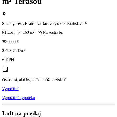
m² Terasou
Smaragdová, Bratislava-Jarovce, okres Bratislava V
Loft
160 m²
Novostavba
399 000 €
2 493,75 €/m²
+ DPH
Overte si, akú hypotéku môžete získať.
Vypočítať
Vypočítať hypotéku
Loft na predaj