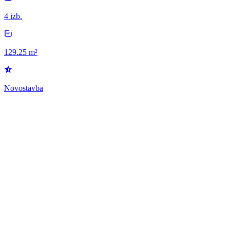
4 izb.
129.25 m²
Novostavba