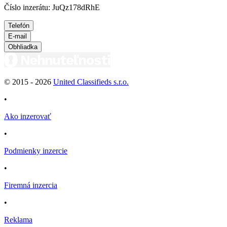
Číslo inzerátu: JuQz178dRhE
Telefón
E-mail
Obhliadka
© 2015 -
2026
United Classifieds s.r.o.
•
Ako inzerovať
•
Podmienky inzercie
•
Firemná inzercia
•
Reklama