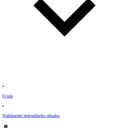
•
O nás
•
Nahlásenie nelegálneho obsahu