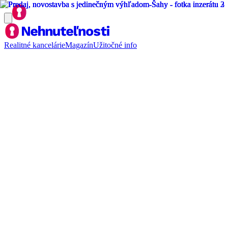
Realitné kancelárie
Magazín
Užitočné info