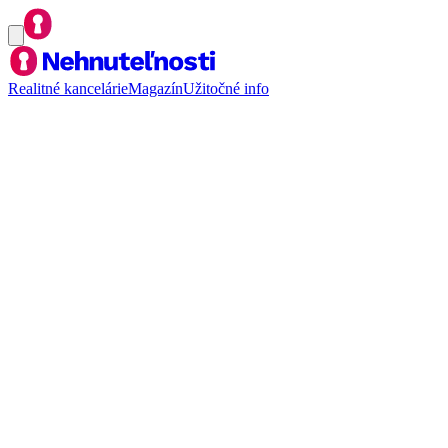
Realitné kancelárie
Magazín
Užitočné info