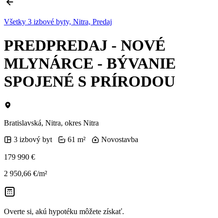
Všetky 3 izbové byty, Nitra, Predaj
PREDPREDAJ - NOVÉ
MLYNÁRCE - BÝVANIE
SPOJENÉ S PRÍRODOU
Bratislavská, Nitra, okres Nitra
3 izbový byt
61 m²
Novostavba
179 990 €
2 950,66 €/m²
Overte si, akú hypotéku môžete získať.