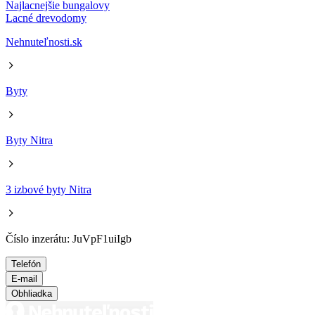
Najlacnejšie bungalovy
Lacné drevodomy
Nehnuteľnosti.sk
Byty
Byty Nitra
3 izbové byty Nitra
Číslo inzerátu: JuVpF1uiIgb
Telefón
E-mail
Obhliadka