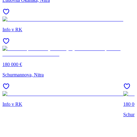
Ľudovíta Okánika, Nitra
Info v RK
180 000 €
Schurmannova, Nitra
Info v RK
180 00
Schurm