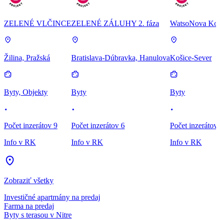
ZELENÉ VLČINCE
ZELENÉ ZÁLUHY 2. fáza
WatsoNova Koš
Žilina, Pražská
Bratislava-Dúbravka, Hanulova
Košice-Sever
Byty, Objekty
Byty
Byty
Počet inzerátov 9
Počet inzerátov 6
Počet inzerátov
Info v RK
Info v RK
Info v RK
Zobraziť všetky
Investičné apartmány na predaj
Farma na predaj
Byty s terasou v Nitre