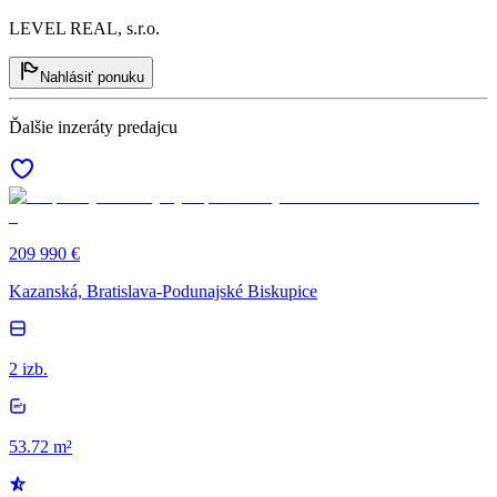
LEVEL REAL, s.r.o.
Nahlásiť ponuku
Ďalšie inzeráty predajcu
209 990 €
Kazanská, Bratislava-Podunajské Biskupice
2 izb.
53.72 m²