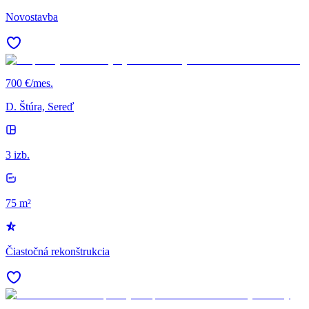
Novostavba
700 €/mes.
D. Štúra, Sereď
3 izb.
75 m²
Čiastočná rekonštrukcia