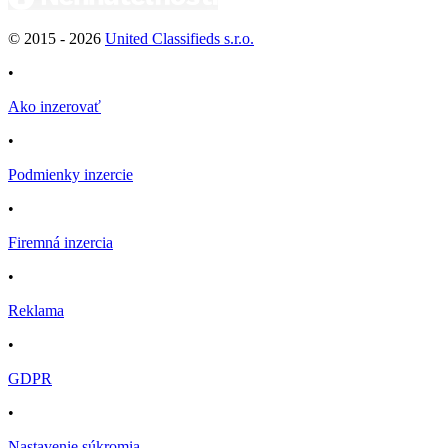
© 2015 -
2026
United Classifieds s.r.o.
•
Ako inzerovať
•
Podmienky inzercie
•
Firemná inzercia
•
Reklama
•
GDPR
•
Nastavenie súkromia