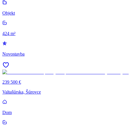
Objekt
424 m²
Novostavba
239 500 €
Valtašúrska, Šúrovce
Dom