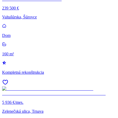
239 500 €
Valtašúrska, Šúrovce
Dom
160 m²
Kompletná rekonštrukcia
5 936 €/mes.
Zelenečská ulica, Trnava