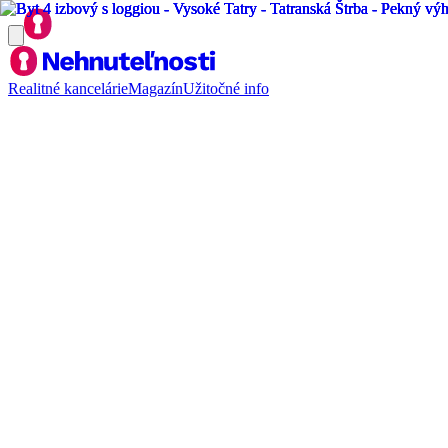
Realitné kancelárie
Magazín
Užitočné info