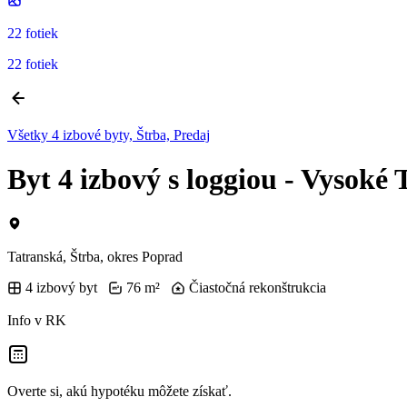
22 fotiek
22 fotiek
Všetky 4 izbové byty, Štrba, Predaj
Byt 4 izbový s loggiou - Vyso
Tatranská, Štrba, okres Poprad
4 izbový byt
76 m²
Čiastočná rekonštrukcia
Info v RK
Overte si, akú hypotéku môžete získať.